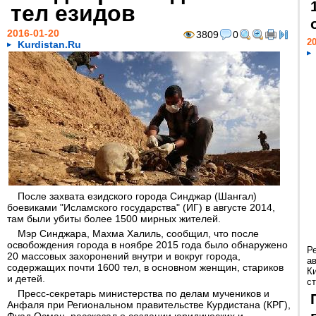
тел езидов
2016-01-20
3809
0
20
Kurdistan.Ru
После захвата езидского города Синджар (Шангал)
боевиками "Исламского государства" (ИГ) в августе 2014,
там были убиты более 1500 мирных жителей.
Мэр Синджара, Махма Халиль, сообщил, что после
освобождения города в ноябре 2015 года было обнаружено
Р
20 массовых захоронений внутри и вокруг города,
а
содержащих почти 1600 тел, в основном женщин, стариков
К
и детей.
ст
Пресс-секретарь министерства по делам мучеников и
Анфаля при Региональном правительстве Курдистана (КРГ),