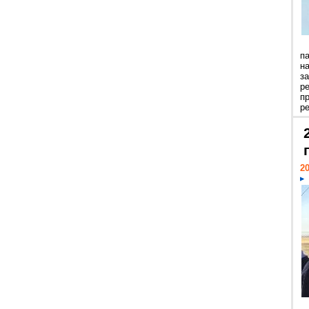
п
н
з
р
п
ре
20