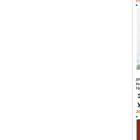
20
д
в
Н
20