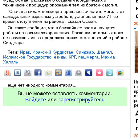
Фуад Осман, рассказал о создании юридических и
технических процедур опознания тел из братских могил.
"Сначала силам пешмерга пришлось очистить могилы от
самодельных взрывных устройств, установленных ИГ во
время отступления из района", сказал Осман.
20
Он также сообщил, что в ближайшее время начнутся
работы на восьми захоронениях. Раскопки остальных пока
не возможны из-за продолжающихся столкновений в районе
Синджара.
Теги:
Ирак
,
Иракский Курдистан
,
Синджар
,
Шангал
,
Исламское Государство
,
езиды
,
КРГ
,
пешмерга
,
Махма
Халиль
Н
еще нет ниодного комментария...
г
п
Вы не можете оставлять комментарии.
в
Войдите
или
зарегистрируйтесь
р
ре
20