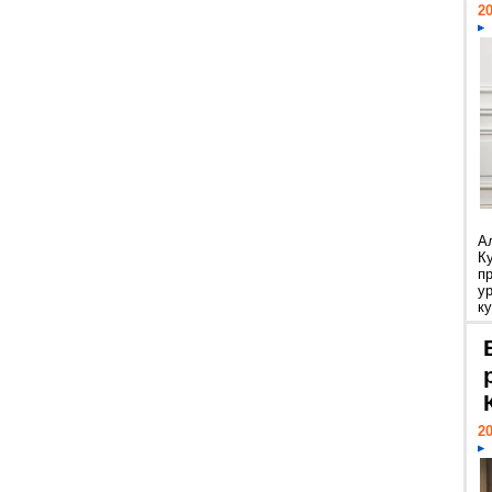
20
А
К
п
у
ку
20