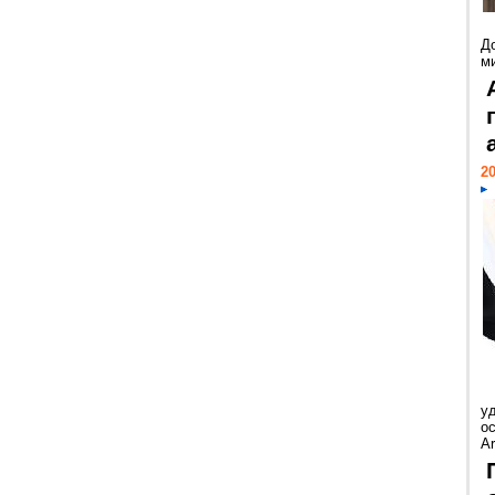
Д
м
20
у
ос
Ar