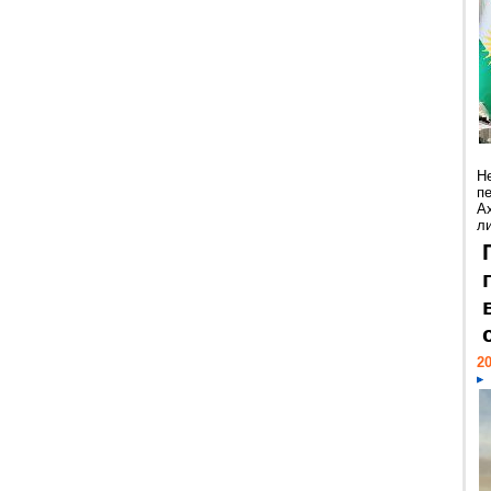
Н
п
А
ли
20