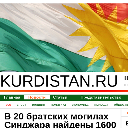
KURDISTAN.RU
н
е
Главная
Новости
Статьи
Представительство
все
спорт
религия
политика
экономика
природа
обществ
В 20 братских могилах
Синджара найдены 1600