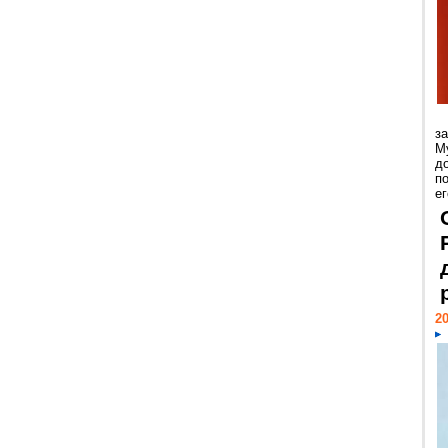
з
М
д
п
ег
20