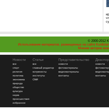
и
ч
с
© 2000-2012 K
Использование материалов, размещенных на сайте Kurdistan
Мнение авторов мож
Новости
Статьи
Представительство
Диаспор
все
все
новости
новости
спорт
главный редактор
фотоматериалы
фотоматер
религия
колумнисты
видеоматериалы
видеомате
политика
институты
контакты
контакты
экономика
СМИ
природа
общество
культура
наука
происшествия
избранное