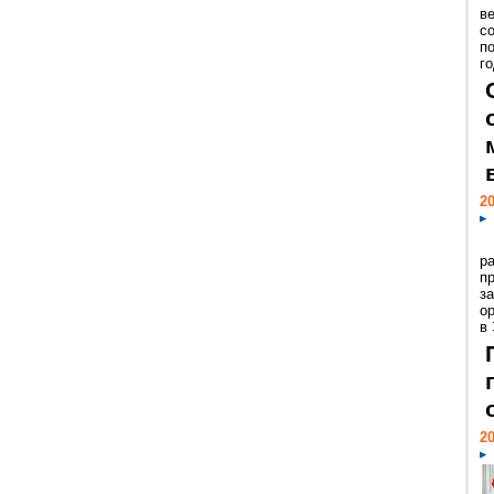
ве
с
п
го
20
р
пр
з
о
в
20