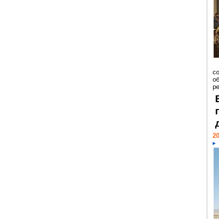
со
о
ре
20