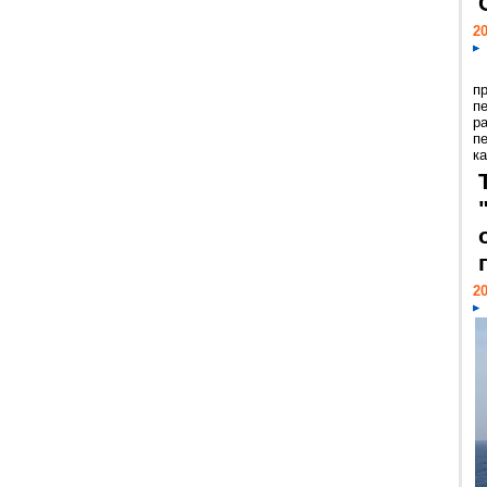
20
п
п
р
п
ка
20