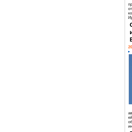
п
о
к
И
20
а
ей
о
и