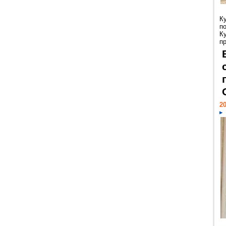
К
п
К
пр
20