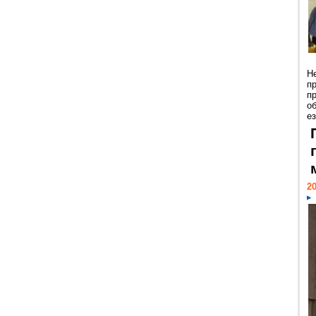
Н
п
п
о
ез
20