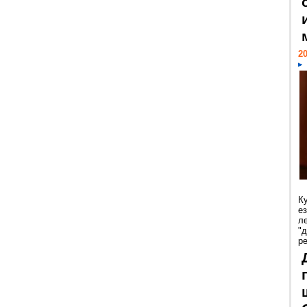
20
К
е
л
"
р