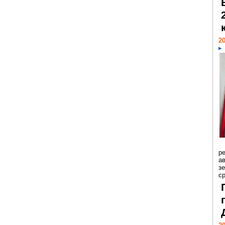
20
р
ав
з
с