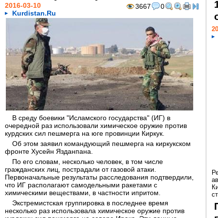
2016-03-10
3667
0
Kurdistan.Ru
20
В среду боевики "Исламского государства" (ИГ) в
очередной раз использовали химическое оружие против
курдских сил пешмерга на юге провинции Киркук.
Об этом заявил командующий пешмерга на киркукском
фронте Хусейн Язданпана.
По его словам, несколько человек, в том числе
гражданских лиц, пострадали от газовой атаки.
Р
Первоначальные результаты расследования подтвердили,
а
что ИГ располагают самодельными ракетами с
К
химическими веществами, в частности ипритом.
ст
Экстремистская группировка в последнее время
несколько раз использовала химическое оружие против