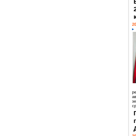
20
р
ав
з
с