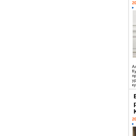
20
А
К
п
у
ку
20