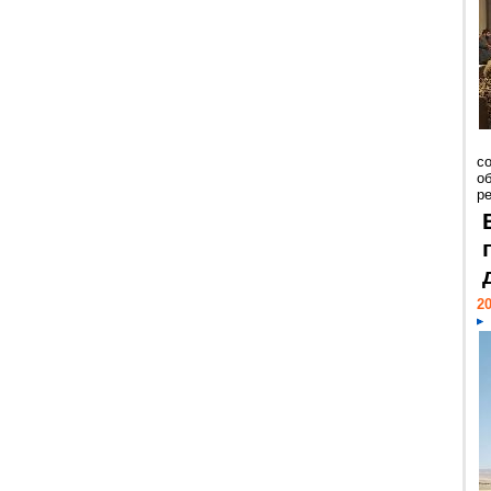
со
о
ре
20