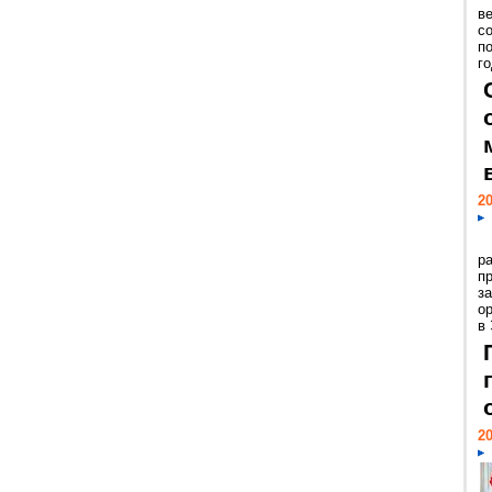
ве
с
п
го
20
р
пр
з
о
в
20