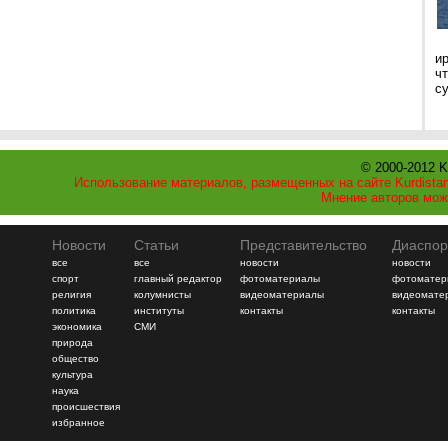
и
ч
с
© 2000-2012 K
Использование материалов, размещенных на сайте Kurdistan
Мнение авторов мож
Новости
Статьи
Представительство
Диаспор
все
все
новости
новости
спорт
главный редактор
фотоматериалы
фотоматер
религия
колумнисты
видеоматериалы
видеомате
политика
институты
контакты
контакты
экономика
СМИ
природа
общество
культура
наука
происшествия
избранное