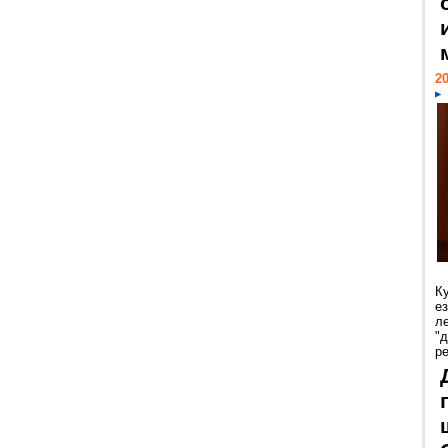
20
К
е
л
"
р