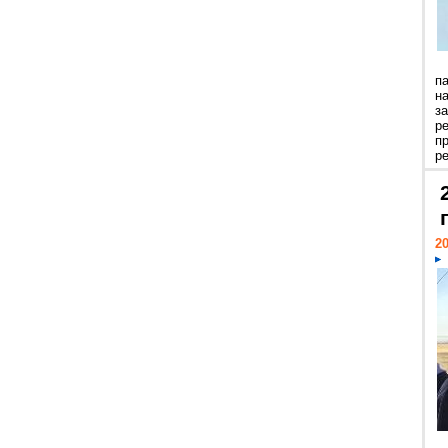
п
н
з
р
п
ре
20