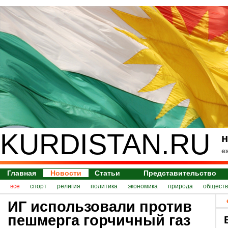
KURDISTAN.RU
н
е
Главная
Новости
Статьи
Представительство
все
спорт
религия
политика
экономика
природа
обществ
ИГ использовали против
пешмерга горчичный газ