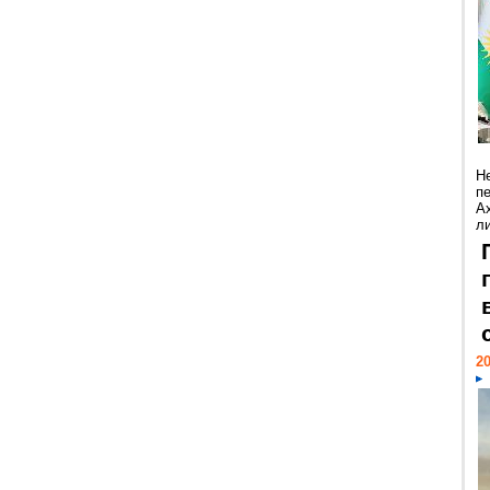
Н
п
А
ли
20