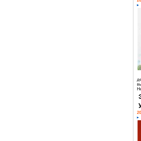
20
д
в
Н
20