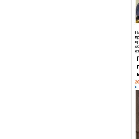
Н
п
п
о
ез
20