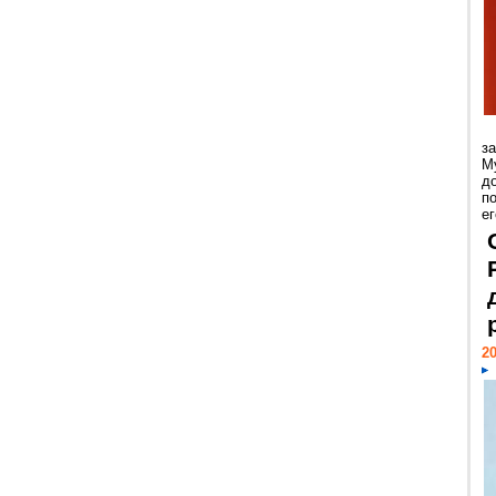
з
М
д
п
ег
20