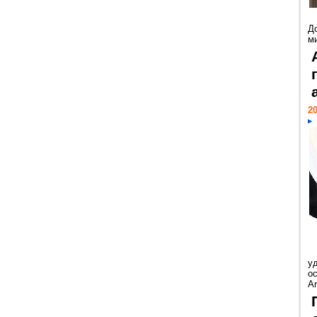
Д
м
20
у
ос
Ar