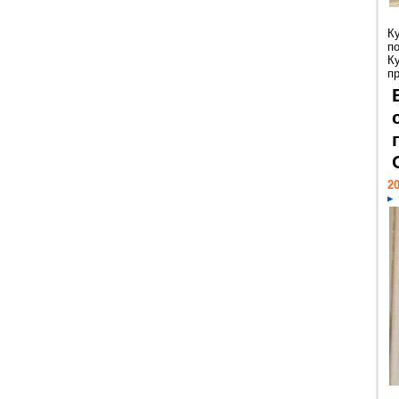
К
п
К
пр
20