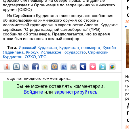
курдских сил пешмерга на севере Ирака. Эти данные
подтверждает и Организация по запрещению химического
оружия (ОЗХО).
Из Сирийского Курдистана также поступают сообщения
об использовании химического оружия со стороны
20
исламистской группировки в окрестностях Алеппо. Курдские
сирийские "Отряды народной самообороны" (YPG)
сообщили об этом вчера. Предполагается, что во время
атаки был использован желтый фосфор.
Теги:
Иракский Курдистан
,
Курдистан
,
пешмерга
,
Хусейн
Язданпана
,
Киркук
,
Исламское Государство
,
Сирийский
Курдистан
,
ОЗХО
,
YPG
Н
еще нет ниодного комментария...
г
п
Вы не можете оставлять комментарии.
в
Войдите
или
зарегистрируйтесь
р
ре
20