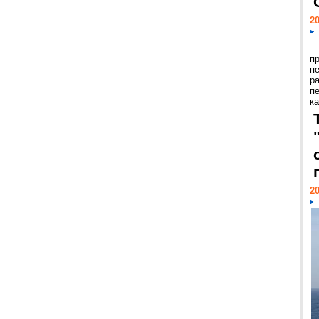
20
п
п
р
п
ка
20