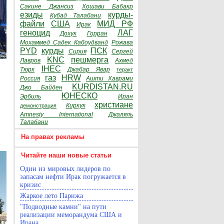
Сакине Джансиз
Хошави Бабакр
езиды
курды-
Кубад Талабани
файли
США
МИД РФ
Ирак
геноцид
ЛАГ
Дохук
Горран
Мохаммед Садек Кабоудванд
Рожава
PYD
курды
ПСК
Сирия
Сергей
KNC
пешмерга
Лавров
Ахмед
IHEC
Тюрк
Джабар Явар
теракт
газ
HRW
Россия
Ашти Хаврами
KURDISTAN.RU
Джо Байден
ЮНЕСКО
Эрбиль
Иран
христиане
Киркук
демонстрация
Amnesty International
Джаляль
Талабани
На правах рекламы
Читайте наши новые статьи
Один из мировых лидеров по
запасам нефти Ирак погружается в
кризис
Жаркое лето Парижа
"Подводные камни" на пути
реализации меморандума США и
Ирана