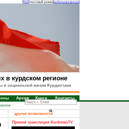
RSS
текстовый режим
мобильная версия
х в курдском регионе
ы и социальной жизни Курдистана
росы
Архив
Книги
Контакты
ранное
другие возможности
Прямая трансляция KurdistanTV
я