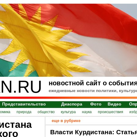
N.RU
новостной сайт о события
ежедневные новости политики, культур
Представительство
Диаспора
Фото
Видео
Оп
номика
природа
общество
культура
наука
происшествия
изб
еще в рубрике
истана
кого
Власти Курдистана: Стать