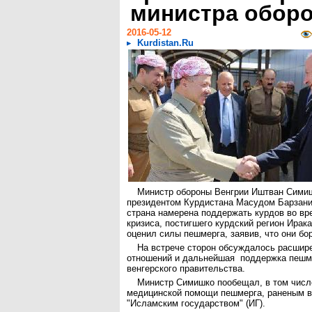
министра обор
2016-05-12
Kurdistan.Ru
Министр обороны Венгрии Иштван Симиш
президентом Курдистана Масудом Барзани 
страна намерена поддержать курдов во вр
кризиса, постигшего курдский регион Ирак
оценил силы пешмерга, заявив, что они бо
На встрече сторон обсуждалось расшир
отношений и дальнейшая поддержка пешме
венгерского правительства.
Министр Симишко пообещал, в том числ
медицинской помощи пешмерга, раненым в
"Исламским государством" (ИГ).