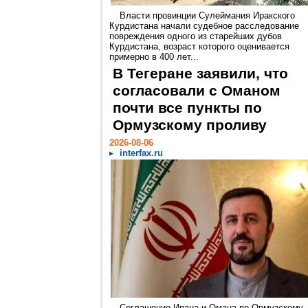
Власти провинции Сулеймания Иракского
Курдистана начали судебное расследование
повреждения одного из старейших дубов
Курдистана, возраст которого оценивается
примерно в 400 лет...
В Тегеране заявили, что
согласовали с Оманом
почти все пункты по
Ормузскому проливу
2026-08-06
interfax.ru
Соглашение Ирана и Омана по Ормузскому