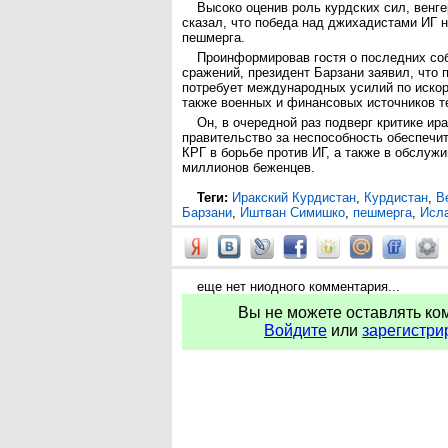
Высоко оценив роль курдских сил, венге
сказал, что победа над джихадистами ИГ 
пешмерга.
Проинформировав гостя о последних со
сражений, президент Барзани заявил, что 
потребует международных усилий по искор
также военных и финансовых источников т
Он, в очередной раз подверг критике ир
правительство за неспособность обеспеч
КРГ в борьбе против ИГ, а также в обслужи
миллионов беженцев.
Теги:
Иракский Курдистан
,
Курдистан
,
В
Барзани
,
Иштван Симишко
,
пешмерга
,
Исла
еще нет ниодного комментария...
Вы не можете оставлять ко
Войдите
или
зарегистри