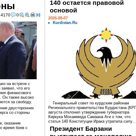
140 остается правовой
оны
основой
4170
0
2026-08-07
Kurdistan.Ru
ко на встрече с
заявил, что его
емя финансового
а. Он также высоко
рются за свободу.
Генеральный совет по курдским районам
Регионального правительства Курдистана (КРГ
ение двусторонних
августа отклонил утверждение губернатора
рга со стороны
Киркука Мохаммеда Самаана Аги о том, что
статья 140 Конституции Ирака утратила силу...
е, оказание
Президент Барзани
о время боев с