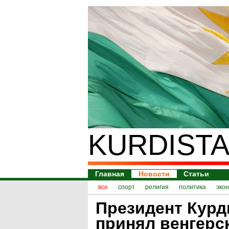
KURDISTA
Главная
Новости
Статьи
все
спорт
религия
политика
эко
Президент Курд
принял венгерс