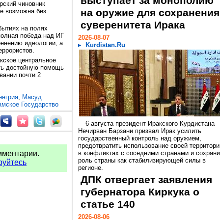
выступает за монополию
рский чиновник
на оружие для сохранения
не возможна без
суверенитета Ирака
бытиях на полях
полная победа над ИГ
2026-08-07
енению идеологии, а
Kurdistan.Ru
еррористов.
акское центральное
ить достойную помощь
вании почти 2
енгрия
,
Масуд
мское Государство
6 августа президент Иракского Курдистана
Нечирван Барзани призвал Ирак усилить
государственный контроль над оружием,
предотвратить использование своей территори
мментарии.
в конфликтах с соседними странами и сохрани
роль страны как стабилизирующей силы в
руйтесь
регионе.
ДПК отвергает заявления
губернатора Киркука о
статье 140
2026-08-06