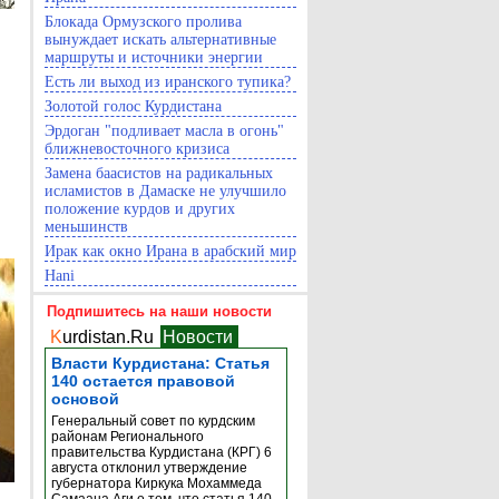
Блокада Ормузского пролива
вынуждает искать альтернативные
маршруты и источники энергии
Есть ли выход из иранского тупика?
Золотой голос Курдистана
Эрдоган "подливает масла в огонь"
ближневосточного кризиса
Замена баасистов на радикальных
исламистов в Дамаске не улучшило
положение курдов и других
меньшинств
Ирак как окно Ирана в арабский мир
Hani
Подпишитесь на наши новости
K
urdistan.Ru
Новости
Власти Курдистана: Статья
140 остается правовой
основой
Генеральный совет по курдским
районам Регионального
правительства Курдистана (КРГ) 6
августа отклонил утверждение
губернатора Киркука Мохаммеда