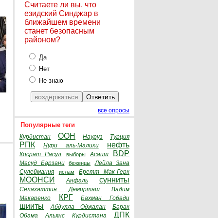
Считаете ли вы, что
езидский Синджар в
ближайшем времени
станет безопасным
районом?
Да
Нет
Не знаю
все опросы
Популярные теги
ООН
Курдистан
Науруз
Турция
РПК
нефть
Нури аль-Малики
BDP
Косрат Расул
Асаиш
выборы
Масуд Барзани
Лейла Зана
беженцы
Сулеймания
Бретт Мак-Герк
ислам
МООНСИ
сунниты
Анфаль
Селахаттин Демирташ
Вадим
КРГ
Макаренко
Бахман Гобади
шииты
Абдулла Оджалан
Барак
ДПК
Обама
Альянс Курдистана