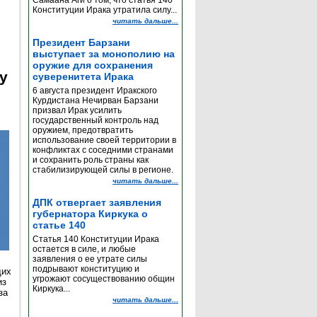
Самаана Аги о том, что статья 140
Конституции Ирака утратила силу...
читать дальше...
Президент Барзани
выступает за монополию на
оружие для сохранения
y
суверенитета Ирака
6 августа президент Иракского
Курдистана Нечирван Барзани
призвал Ирак усилить
государственный контроль над
оружием, предотвратить
использование своей территории в
конфликтах с соседними странами
и сохранить роль страны как
стабилизирующей силы в регионе.
читать дальше...
ДПК отвергает заявления
губернатора Киркука о
статье 140
Статья 140 Конституции Ирака
остается в силе, и любые
заявления о ее утрате силы
подрывают конституцию и
щих
угрожают сосуществованию общин
из
Киркука...
за
читать дальше...