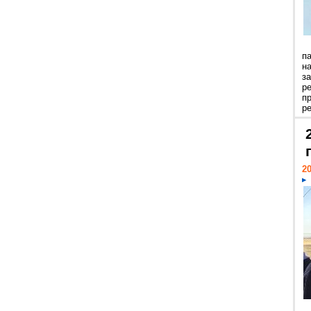
п
н
з
р
п
ре
20