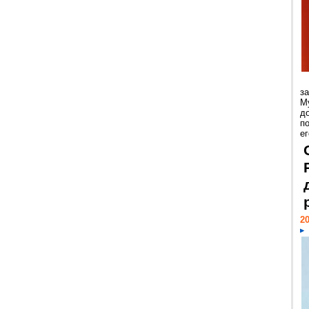
з
М
д
п
ег
20