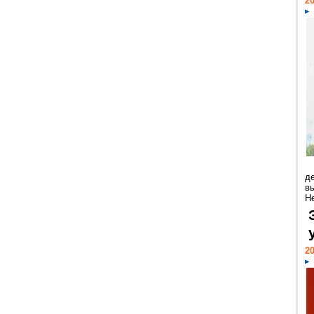
20
д
в
Н
20