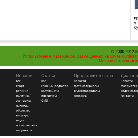
и
ч
с
© 2000-2012 K
Использование материалов, размещенных на сайте Kurdistan
Мнение авторов мож
Новости
Статьи
Представительство
Диаспор
все
все
новости
новости
спорт
главный редактор
фотоматериалы
фотоматер
религия
колумнисты
видеоматериалы
видеомате
политика
институты
контакты
контакты
экономика
СМИ
природа
общество
культура
наука
происшествия
избранное