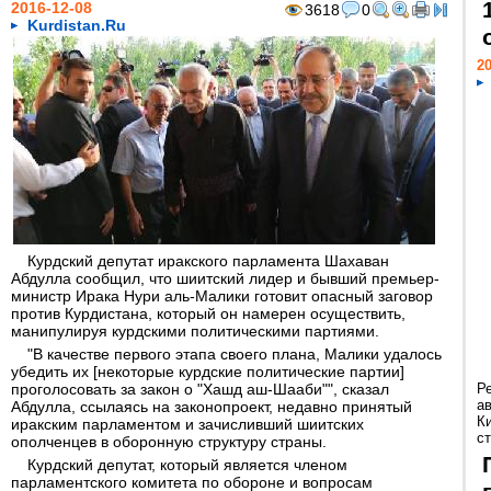
2016-12-08
3618
0
Kurdistan.Ru
20
Курдский депутат иракского парламента Шахаван
Абдулла сообщил, что шиитский лидер и бывший премьер-
министр Ирака Нури аль-Малики готовит опасный заговор
против Курдистана, который он намерен осуществить,
манипулируя курдскими политическими партиями.
"В качестве первого этапа своего плана, Малики удалось
убедить их [некоторые курдские политические партии]
проголосовать за закон о "Хашд аш-Шааби"", сказал
Р
а
Абдулла, ссылаясь на законопроект, недавно принятый
К
иракским парламентом и зачисливший шиитских
ст
ополченцев в оборонную структуру страны.
Курдский депутат, который является членом
парламентского комитета по обороне и вопросам