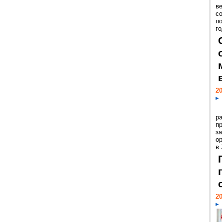
ве
с
п
го
20
р
пр
з
о
в
20