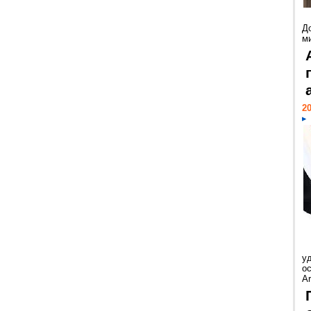
Д
м
20
у
ос
Ar