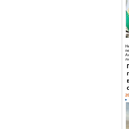
Н
п
А
ли
20