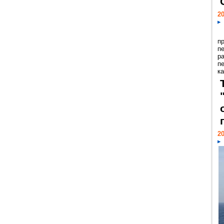
20
п
п
р
п
ка
20