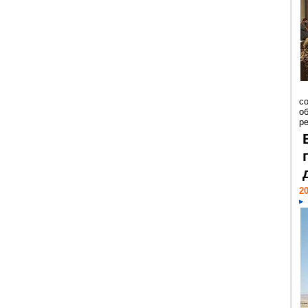
со
о
ре
20