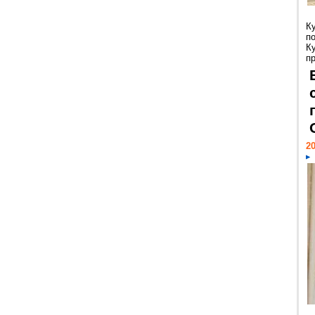
К
п
К
пр
20