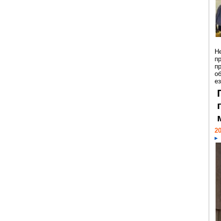
Н
п
п
о
ез
20