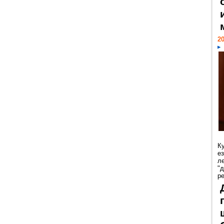
20
К
е
л
"
р