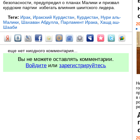
безопасности, предупредил о планах Малики и призвал
курдские партии избегать влияния шиитского лидера.
Теги:
Ирак
,
Иракский Курдистан
,
Курдистан
,
Нури аль-
Малики
,
Шахаван Абдулла
,
Парламент Ирака
,
Хашд аш-
20
Шааби
еще нет ниодного комментария...
Вы не можете оставлять комментарии.
Войдите
или
зарегистрируйтесь
Н
г
п
в
р
ре
20