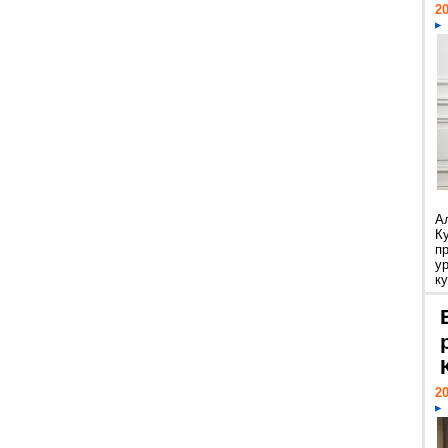
20
А
К
п
у
ку
20