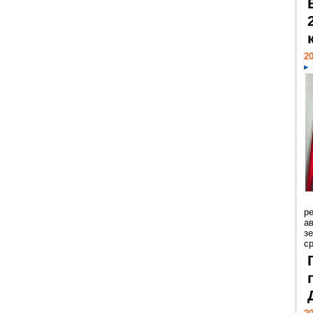
20
р
ав
з
с