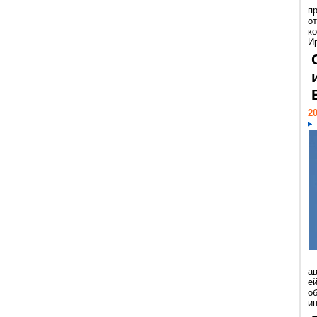
п
о
к
И
20
а
ей
о
и