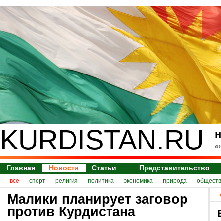
KURDISTAN.RU
н
е
Главная
Новости
Статьи
Представительство
все
спорт
религия
политика
экономика
природа
обществ
Малики планирует заговор
против Курдистана