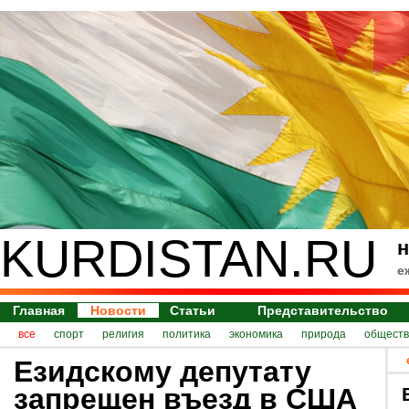
KURDISTAN.RU
н
е
Главная
Новости
Статьи
Представительство
все
спорт
религия
политика
экономика
природа
обществ
Езидскому депутату
запрещен въезд в США