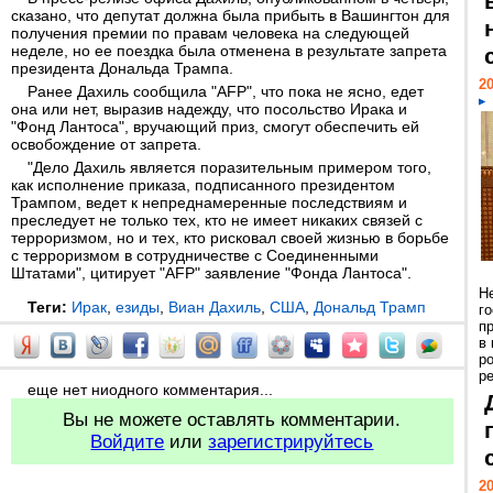
сказано, что депутат должна была прибыть в Вашингтон для
получения премии по правам человека на следующей
неделе, но ее поездка была отменена в результате запрета
президента Дональда Трампа.
20
Ранее Дахиль сообщила "AFP", что пока не ясно, едет
она или нет, выразив надежду, что посольство Ирака и
"Фонд Лантоса", вручающий приз, смогут обеспечить ей
освобождение от запрета.
"Дело Дахиль является поразительным примером того,
как исполнение приказа, подписанного президентом
Трампом, ведет к непреднамеренные последствиям и
преследует не только тех, кто не имеет никаких связей с
терроризмом, но и тех, кто рисковал своей жизнью в борьбе
с терроризмом в сотрудничестве с Соединенными
Штатами", цитирует "AFP" заявление "Фонда Лантоса".
Н
Теги:
Ирак
,
езиды
,
Виан Дахиль
,
США
,
Дональд Трамп
г
п
в
р
ре
еще нет ниодного комментария...
Вы не можете оставлять комментарии.
Войдите
или
зарегистрируйтесь
20