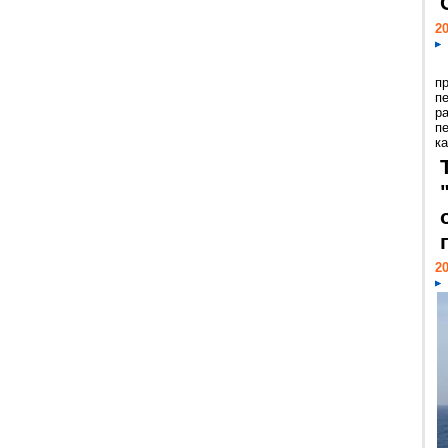
20
п
п
р
п
ка
20