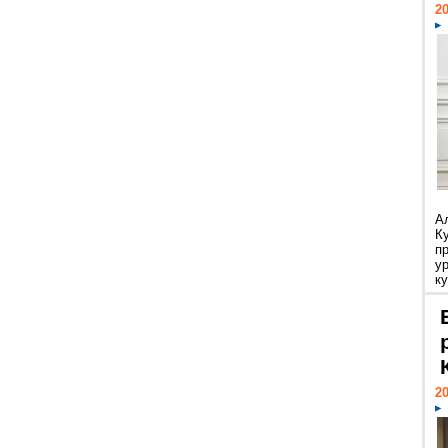
20
А
К
п
у
ку
20