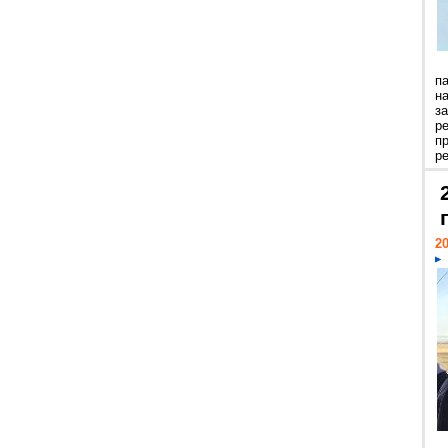
п
н
з
р
п
ре
20