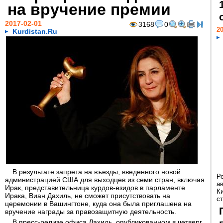
на вручение премии
2017-02-01
3168
0
20
Kurdistan.Ru
В результате запрета на въезды, введенного новой
Р
администрацией США для выходцев из семи стран, включая
а
Ирак, представительница курдов-езидов в парламенте
К
Ирака, Виан Дахиль, не сможет присутствовать на
ст
церемонии в Вашингтоне, куда она была приглашена на
вручение награды за правозащитную деятельность.
В пресс-релизе офиса Дахиль, опубликованном в четверг,