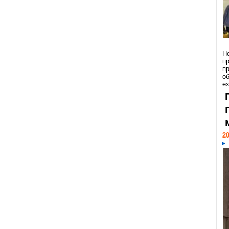
Н
п
п
о
ез
20