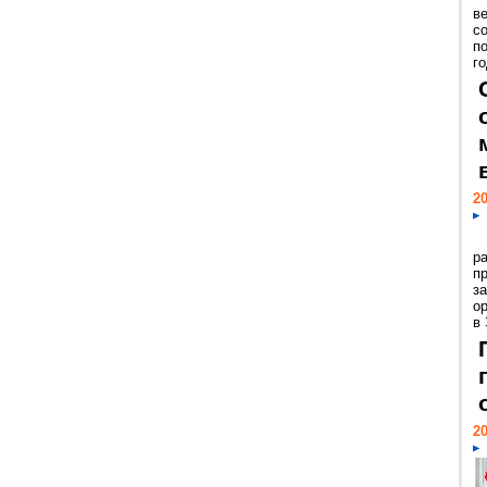
ве
с
п
го
20
р
пр
з
о
в
20