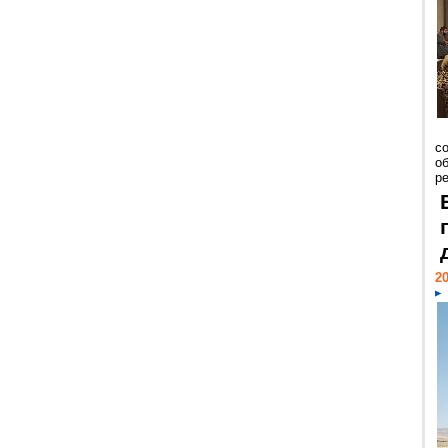
со
о
ре
20