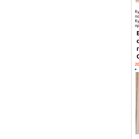
К
п
К
пр
20