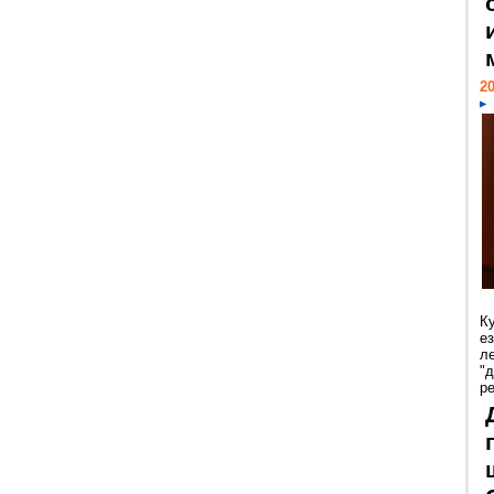
20
К
е
л
"
р