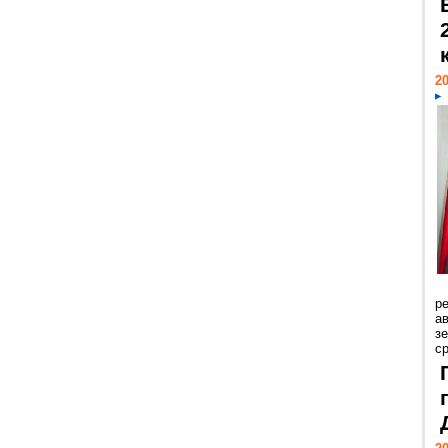
20
р
ав
з
с