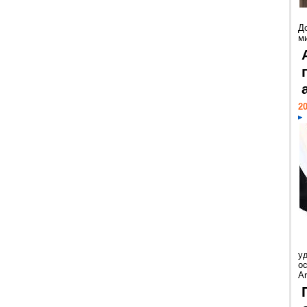
Д
м
20
у
ос
Ar