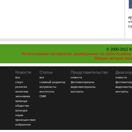
и
ч
с
© 2000-2012 K
Использование материалов, размещенных на сайте Kurdistan
Мнение авторов мож
Новости
Статьи
Представительство
Диаспор
все
все
новости
новости
спорт
главный редактор
фотоматериалы
фотоматер
религия
колумнисты
видеоматериалы
видеомате
политика
институты
контакты
контакты
экономика
СМИ
природа
общество
культура
наука
происшествия
избранное