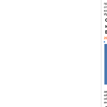
п
о
к
И
20
а
ей
о
и