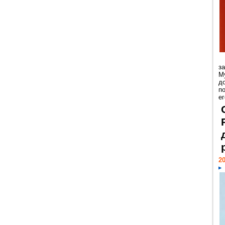
з
М
д
п
ег
20