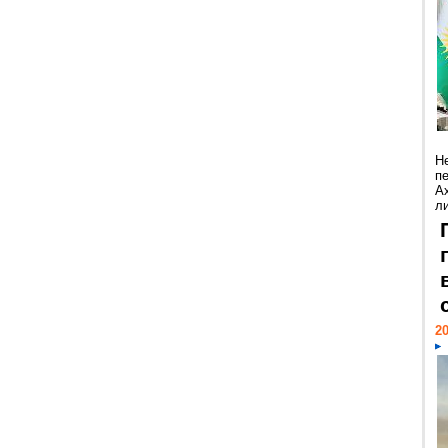
Н
п
А
ли
20