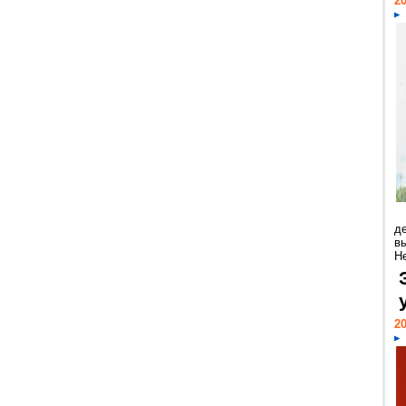
20
д
в
Н
20