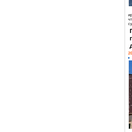
и
ч
с
20