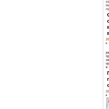
с
п
го
20
р
пр
з
о
в
20