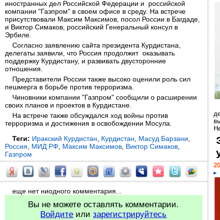
иностранных дел Российской Федерации и российской
компании "Газпром" в своем офисе в среду. На встрече
присутствовали Максим Максимов, посол России в Багдаде,
и Виктор Симаков, российский Генеральный консул в
Эрбиле.
Согласно заявлению сайта президента Курдистана,
делегаты заявили, что Россия продолжит оказывать
поддержку Курдистану, и развивать двусторонние
отношения.
Представители России также высоко оценили роль сил
пешмерга в борьбе против терроризма.
Чиновники компании "Газпром" сообщили о расширении
своих планов и проектов в Курдистане.
д
На встрече также обсуждался ход войны против
в
терроризма и достижения в освобождении Мосула.
Н
Теги:
Иракский Курдистан
,
Курдистан
,
Масуд Барзани
,
Россия
,
МИД РФ
,
Максим Максимов
,
Виктор Симаков
,
Газпром
20
еще нет ниодного комментария...
Вы не можете оставлять комментарии.
Войдите
или
зарегистрируйтесь