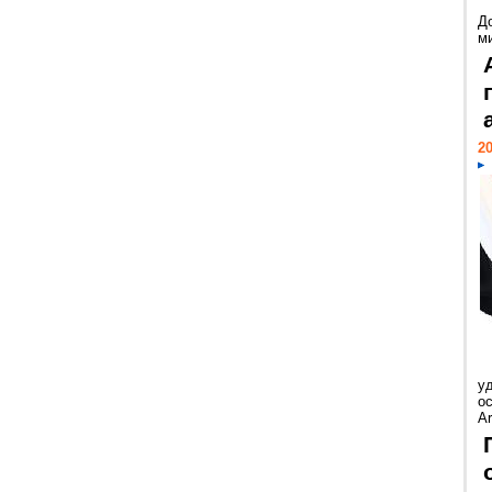
Д
м
20
у
ос
Ar