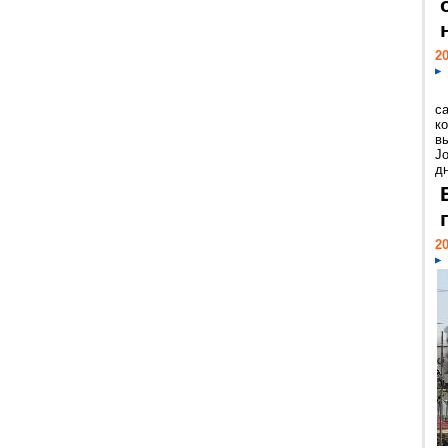
20
с
к
в
Jo
дн
20