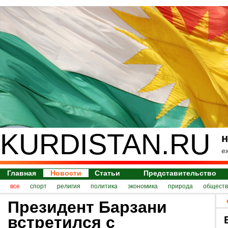
KURDISTAN.RU
н
е
Главная
Новости
Статьи
Представительство
все
спорт
религия
политика
экономика
природа
обществ
Президент Барзани
встретился с