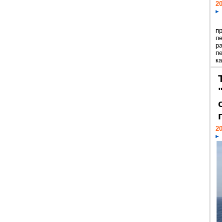
20
п
п
р
п
ка
20