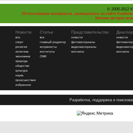
© 2000-2012 K
Использование материалов, размещенных на сайте Kurdistan
Мнение авторов мож
Новости
Статьи
Представительство
Диаспор
все
все
новости
новости
спорт
главный редактор
фотоматериалы
фотоматер
религия
колумнисты
видеоматериалы
видеомате
политика
институты
контакты
контакты
экономика
СМИ
природа
общество
культура
наука
происшествия
избранное
Разработка, поддержка и поискова