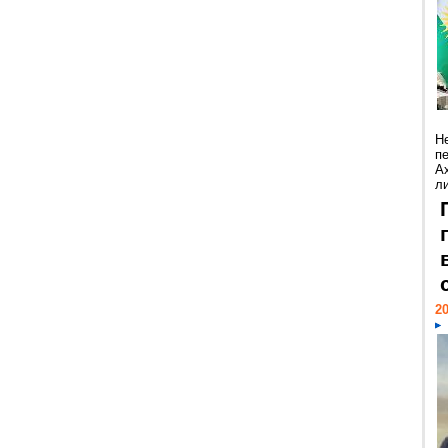
Н
п
А
ли
20