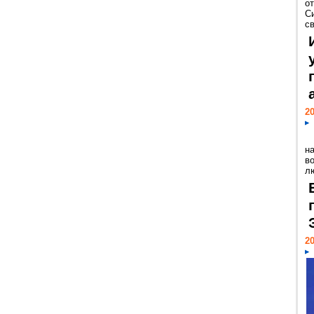
о
С
св
20
н
в
лю
20