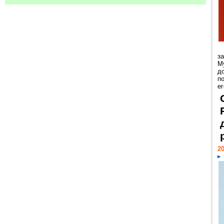
з
М
д
п
ег
20