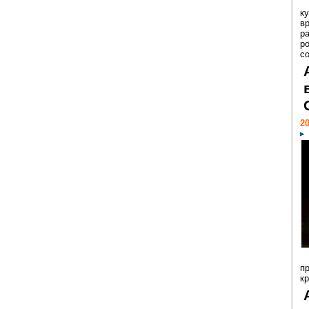
к
в
р
р
с
20
п
к