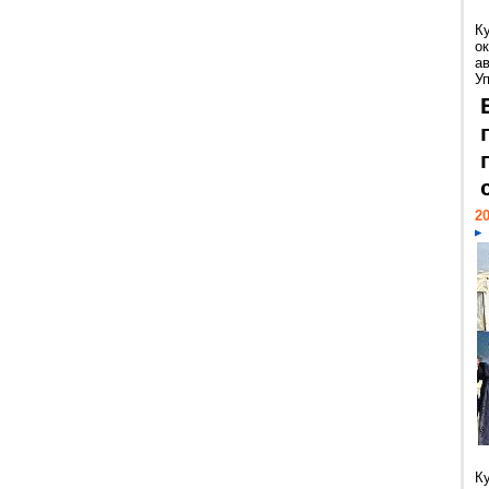
К
ок
а
У
20
К