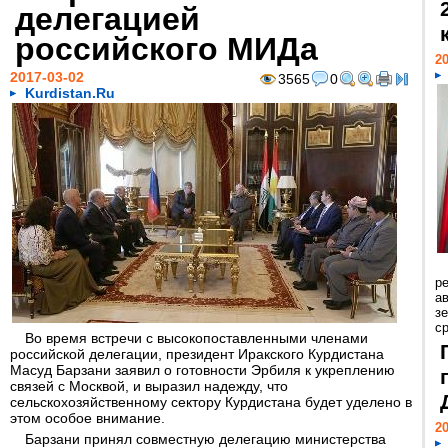
делегацией
российского МИДа
20
2017-03-02
3565
0
Kurdistan.Ru
р
ав
з
с
Во время встречи с высокопоставленными членами
российской делегации, президент Иракского Курдистана
Масуд Барзани заявил о готовности Эрбиля к укреплению
связей с Москвой, и выразил надежду, что
сельскохозяйственному сектору Курдистана будет уделено в
этом особое внимание.
20
Барзани принял совместную делегацию министерства