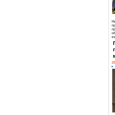
Н
п
п
о
ез
20