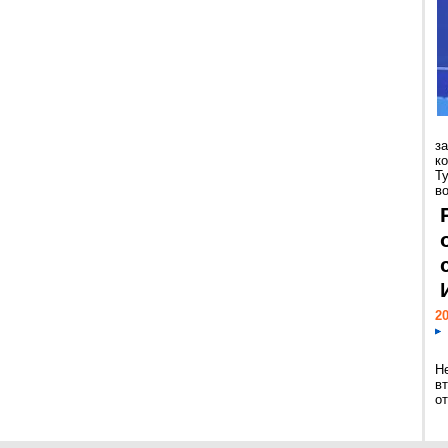
з
к
Т
во
20
Н
в
о