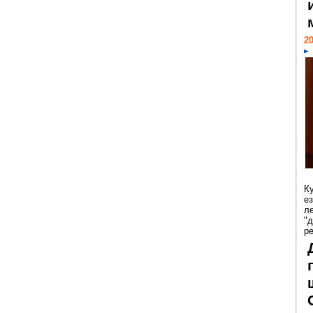
20
К
е
л
"
р