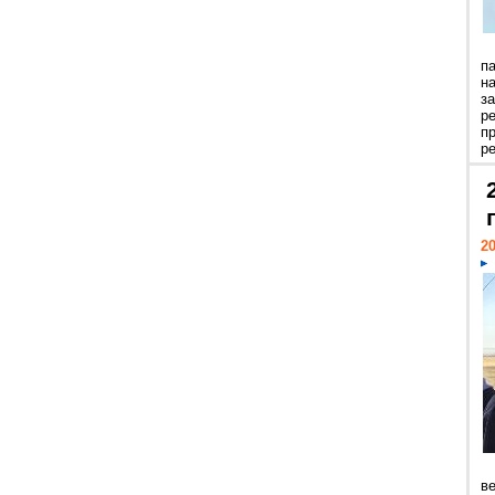
п
н
з
р
п
ре
20
ве