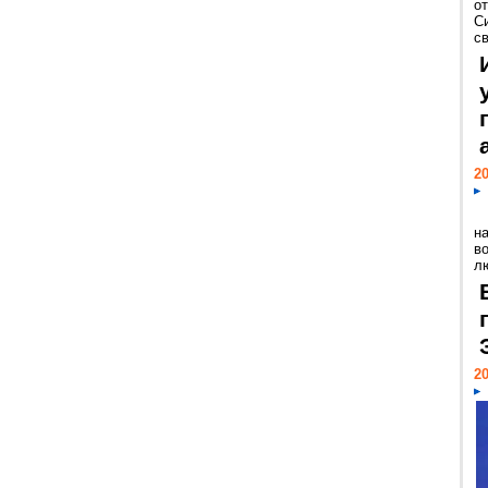
о
С
св
20
н
в
лю
20