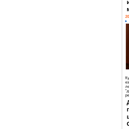
20
К
е
л
"
р