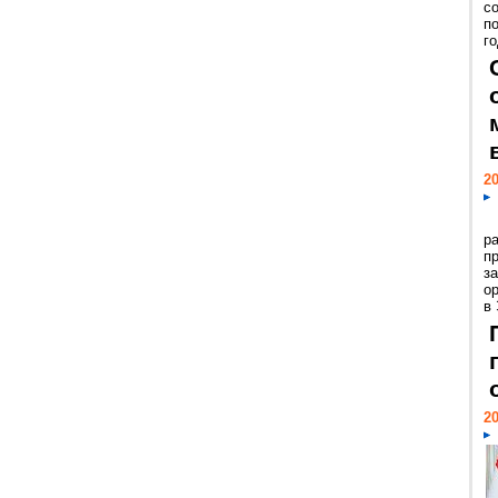
с
п
го
20
р
пр
з
о
в
20