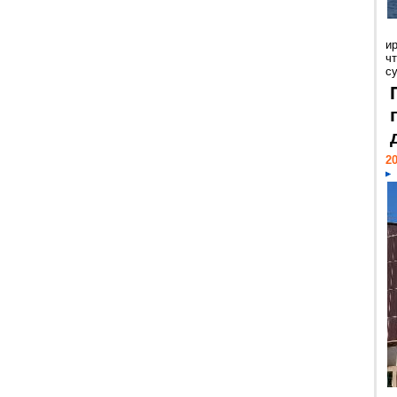
и
ч
с
20