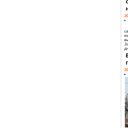
20
с
к
в
Jo
дн
20