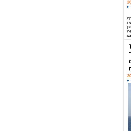
20
п
п
р
п
ка
20