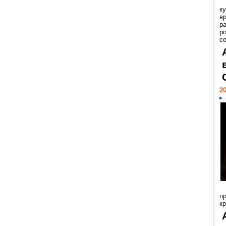
к
в
р
р
с
20
п
к