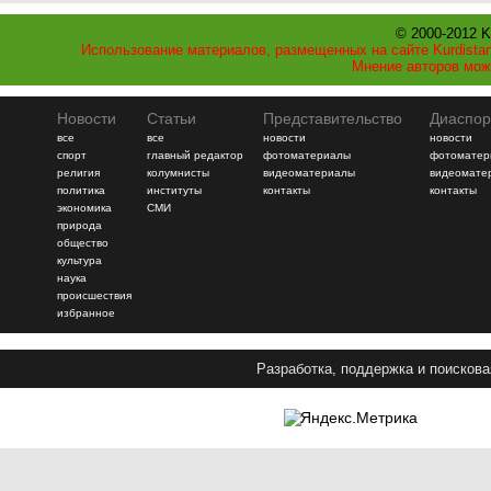
© 2000-2012 K
Использование материалов, размещенных на сайте Kurdistan
Мнение авторов мож
Новости
Статьи
Представительство
Диаспор
все
все
новости
новости
спорт
главный редактор
фотоматериалы
фотоматер
религия
колумнисты
видеоматериалы
видеомате
политика
институты
контакты
контакты
экономика
СМИ
природа
общество
культура
наука
происшествия
избранное
Разработка, поддержка и поискова