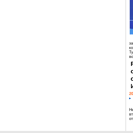
з
к
Т
во
20
Н
в
о