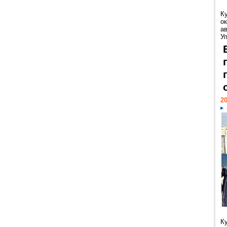
К
ок
а
У
20
К