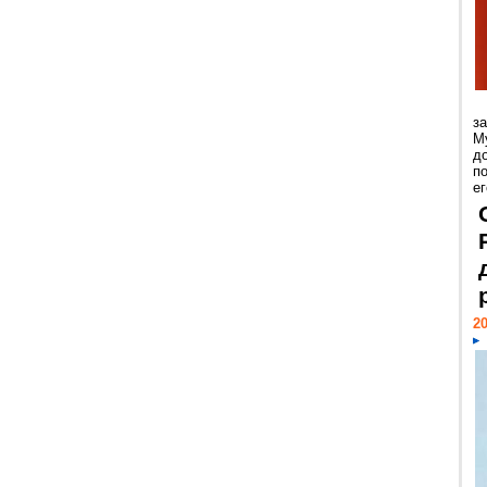
з
М
д
п
ег
20