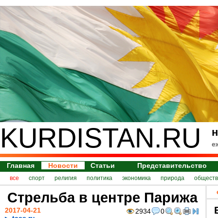
KURDISTAN.RU
н
е
Главная
Новости
Статьи
Представительство
все
спорт
религия
политика
экономика
природа
обществ
Стрельба в центре Парижа
2017-04-21
2934
0