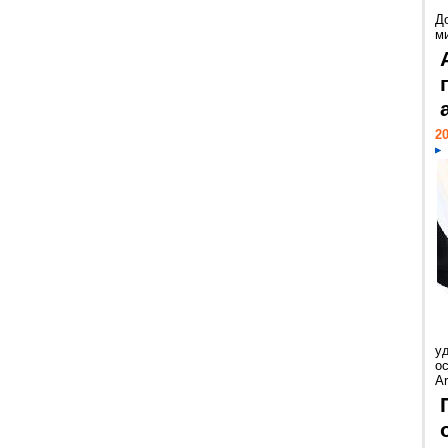
Д
м
20
у
ос
Ar