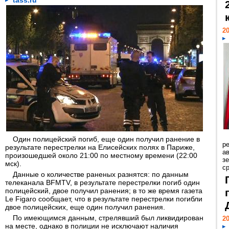
tass.ru
20
Один полицейский погиб, еще один получил ранение в
р
результате перестрелки на Елисейских полях в Париже,
ав
произошедшей около 21:00 по местному времени (22:00
з
мск).
с
Данные о количестве раненых разнятся: по данным
телеканала BFMTV, в результате перестрелки погиб один
полицейский, двое получил ранения; в то же время газета
Le Figaro сообщает, что в результате перестрелки погибли
двое полицейских, еще один получил ранения.
По имеющимся данным, стрелявший был ликвидирован
20
на месте, однако в полиции не исключают наличия