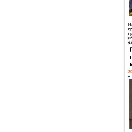
Н
п
п
о
ез
20