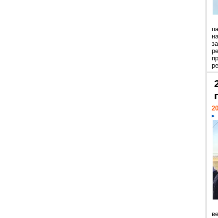
п
н
з
р
п
ре
20
ве