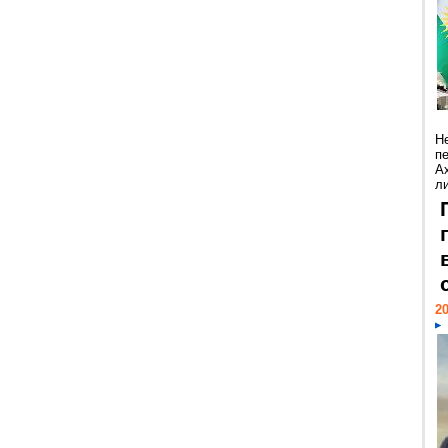
Н
п
А
ли
20