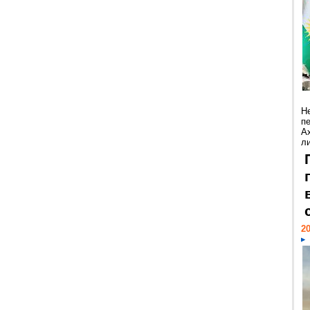
Н
п
А
ли
20