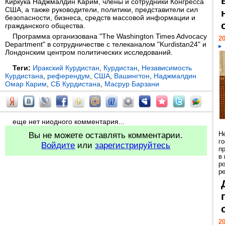
Киркука Наджмалдин Карим, члены и сотрудники Конгресса
США, а также руководители, политики, представители сил
безопасности, бизнеса, средств массовой информации и
гражданского общества.
Программа организована "The Washington Times Advocacy
20
Department" в сотрудничестве с телеканалом "Kurdistan24" и
Лондонским центром политических исследований.
Теги:
Иракский Курдистан
,
Курдистан
,
Независимость
Курдистана
,
референдум
,
США
,
Вашингтон
,
Наджмалдин
Омар Карим
,
СБ Курдистана
,
Масрур Барзани
еще нет ниодного комментария...
Н
Вы не можете оставлять комментарии.
г
Войдите
или
зарегистрируйтесь
п
в
р
ре
20