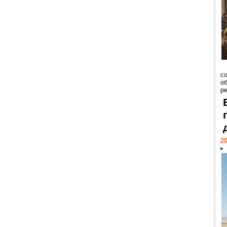
со
о
ре
20