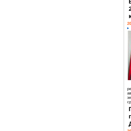
20
р
ав
з
с