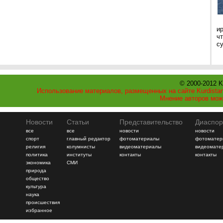
и
ч
с
© 2000-2012 K
Использование материалов, размещенных на сайте Kurdistan
Мнение авторов мож
Новости
Статьи
Представительство
Диаспор
все
все
новости
новости
спорт
главный редактор
фотоматериалы
фотоматер
религия
колумнисты
видеоматериалы
видеомате
политика
институты
контакты
контакты
экономика
СМИ
природа
общество
культура
наука
происшествия
избранное