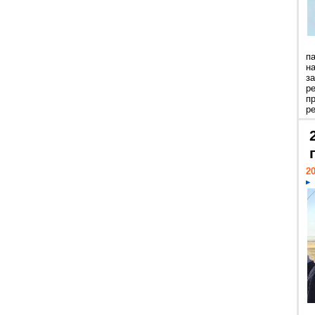
п
н
з
р
п
ре
20