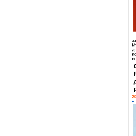
з
М
д
п
ег
20