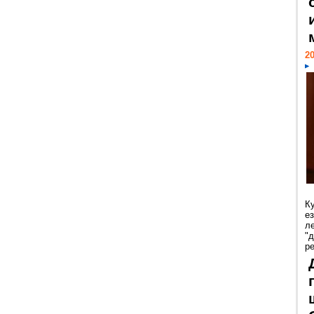
20
К
е
л
"
р