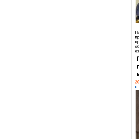
Н
п
п
о
ез
20