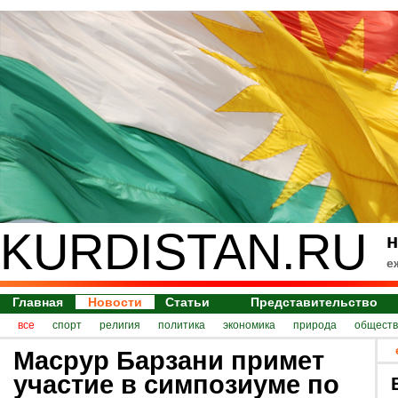
KURDISTAN.RU
н
е
Главная
Новости
Статьи
Представительство
все
спорт
религия
политика
экономика
природа
обществ
Масрур Барзани примет
участие в симпозиуме по