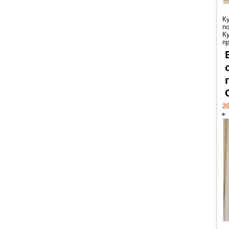
К
п
К
пр
20