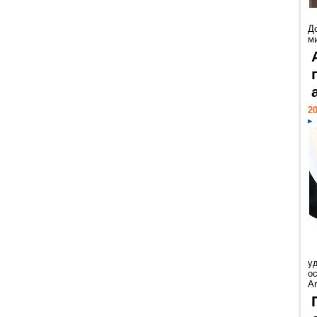
Д
м
20
у
ос
Ar