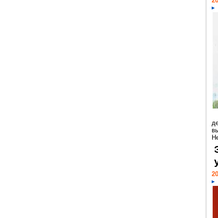
20
д
в
Н
20