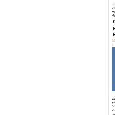
п
о
к
И
20
а
ей
о
и