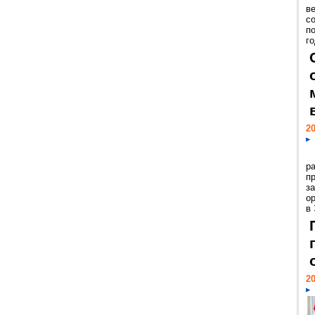
ве
с
п
го
20
р
пр
з
о
в
20