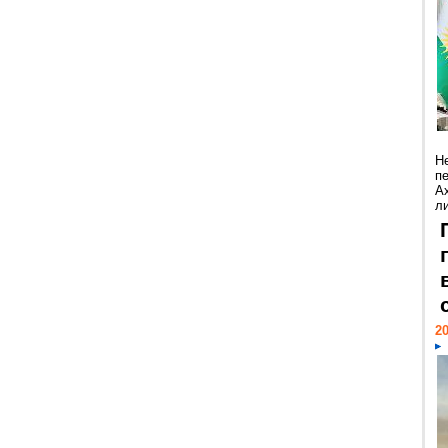
Н
п
А
ли
20