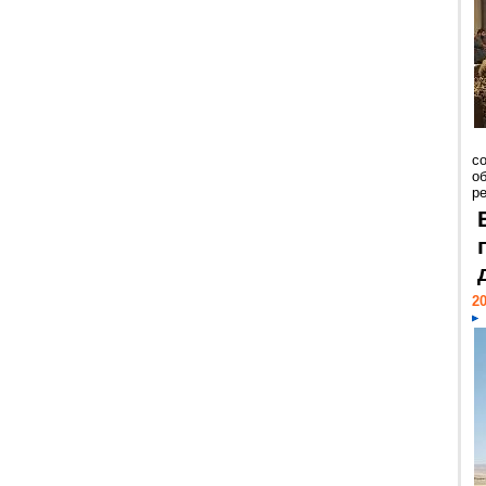
со
о
ре
20