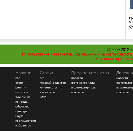
и
ч
с
© 2000-2012 K
Использование материалов, размещенных на сайте Kurdistan
Мнение авторов мож
Новости
Статьи
Представительство
Диаспор
все
все
новости
новости
спорт
главный редактор
фотоматериалы
фотоматер
религия
колумнисты
видеоматериалы
видеомате
политика
институты
контакты
контакты
экономика
СМИ
природа
общество
культура
наука
происшествия
избранное