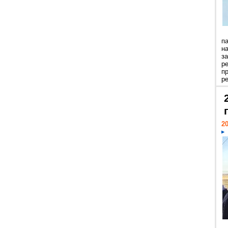
п
н
з
р
п
ре
20