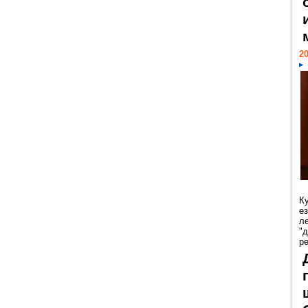
20
К
е
л
"
р