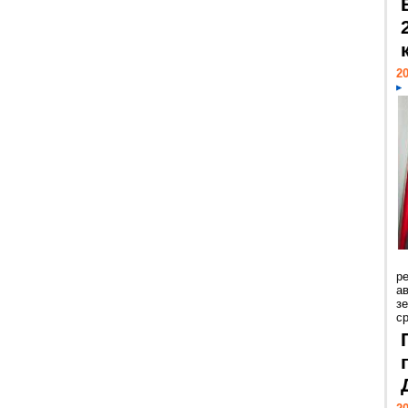
20
р
ав
з
с