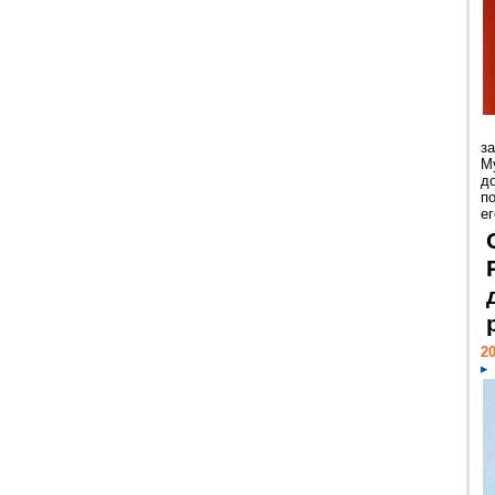
з
М
д
п
ег
20