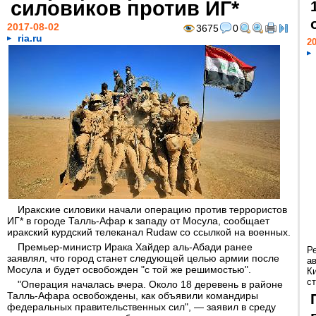
силовиков против ИГ*
2017-08-02
3675
0
ria.ru
20
Иракские силовики начали операцию против террористов
ИГ* в городе Талль-Афар к западу от Мосула, сообщает
иракский курдский телеканал Rudaw со ссылкой на военных.
Премьер-министр Ирака Хайдер аль-Абади ранее
Р
заявлял, что город станет следующей целью армии после
а
Мосула и будет освобожден "с той же решимостью".
К
ст
"Операция началась вчера. Около 18 деревень в районе
Талль-Афара освобождены, как объявили командиры
федеральных правительственных сил", — заявил в среду