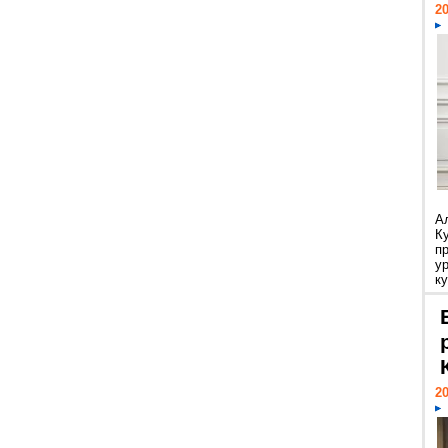
20
А
К
п
у
ку
20