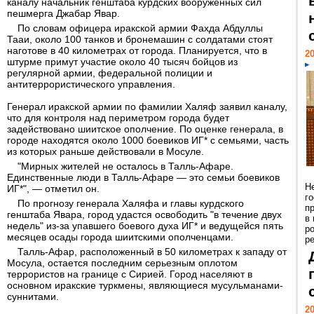
каналу начальник генштаба курдских вооруженных сил
пешмерга Джабар Явар.
По словам офицера иракской армии Фахда Абдуллы
Тааи, около 100 танков и бронемашин с солдатами стоят
наготове в 40 километрах от города. Планируется, что в
20
штурме примут участие около 40 тысяч бойцов из
регулярной армии, федеральной полиции и
антитеррористического управления.
​Генерал иракской армии по фамилии Халяф заявил каналу,
что для контроля над периметром города будет
задействовано шиитское ополчение. По оценке генерала, в
городе находятся около 1000 боевиков ИГ* с семьями, часть
из которых раньше действовали в Мосуле.
"Мирных жителей не осталось в Талль-Афаре.
Единственные люди в Талль-Афаре — это семьи боевиков
Н
ИГ*", — отметил он.
г
По прогнозу генерала Халяфа и главы курдского
п
генштаба Явара, город удастся освободить "в течение двух
в
недель" из-за упавшего боевого духа ИГ* и ведущейся пять
р
месяцев осады города шиитскими ополченцами.
ре
Талль-Афар, расположенный в 50 километрах к западу от
Мосула, остается последним серьезным оплотом
террористов на границе с Сирией. Город населяют в
основном иракские туркмены, являющиеся мусульманами-
суннитами.
20