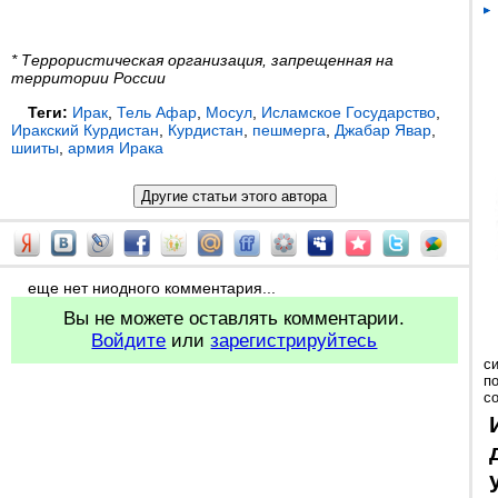
* Террористическая организация, запрещенная на
территории России
Теги:
Ирак
,
Тель Афар
,
Мосул
,
Исламское Государство
,
Иракский Курдистан
,
Курдистан
,
пешмерга
,
Джабар Явар
,
шииты
,
армия Ирака
еще нет ниодного комментария...
Вы не можете оставлять комментарии.
Войдите
или
зарегистрируйтесь
с
п
с