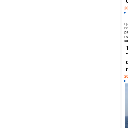
20
п
п
р
п
ка
20