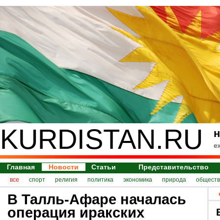
KURDISTAN.RU
н
е
Главная
Новости
Статьи
Представительство
все
спорт
религия
политика
экономика
природа
обществ
В Талль-Афаре началась
операция иракских