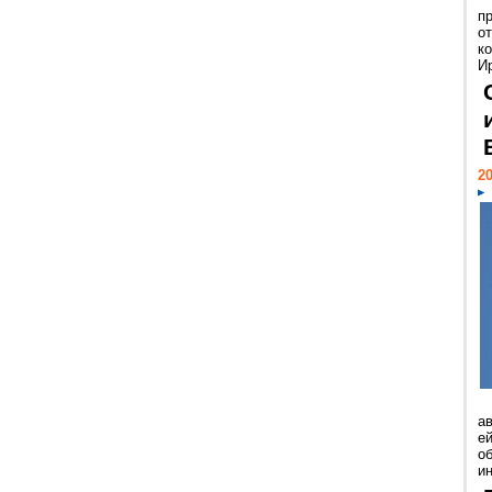
п
о
к
И
20
а
ей
о
и