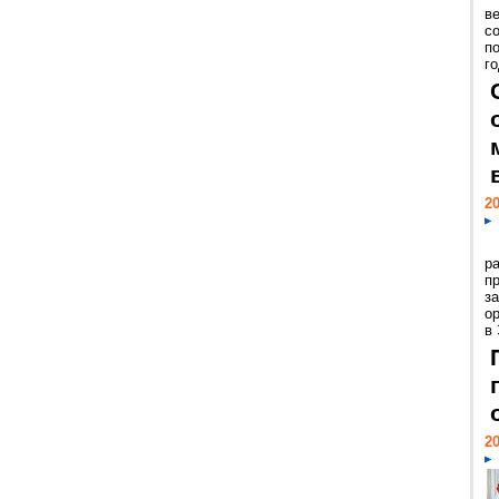
ве
с
п
го
20
р
пр
з
о
в
20