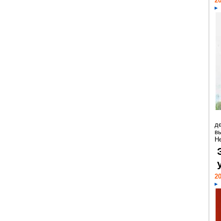
20
д
в
Н
20