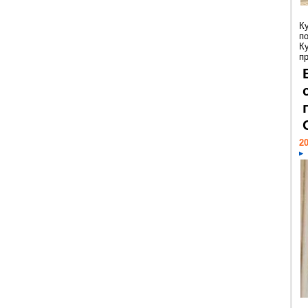
К
п
К
пр
20