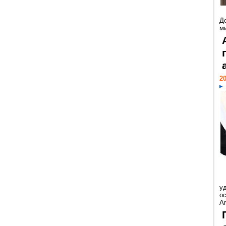
Д
м
20
у
ос
Ar