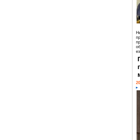
Н
п
п
о
ез
20