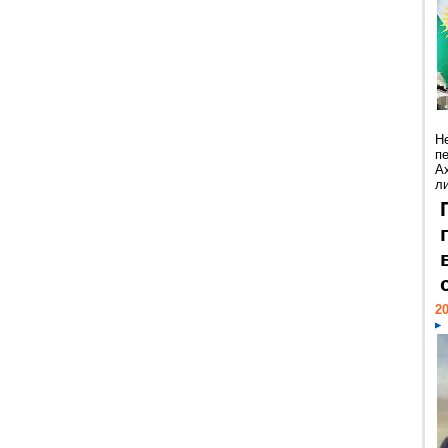
Н
п
А
ли
20