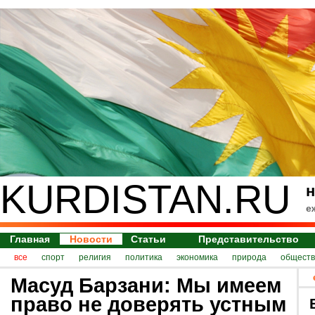
KURDISTAN.RU
н
е
Главная
Новости
Статьи
Представительство
все
спорт
религия
политика
экономика
природа
обществ
Масуд Барзани: Мы имеем
право не доверять устным