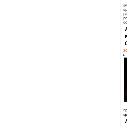
к
в
р
р
с
20
п
к