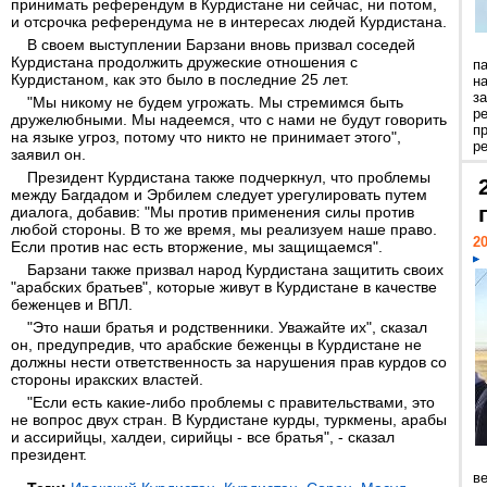
принимать референдум в Курдистане ни сейчас, ни потом,
и отсрочка референдума не в интересах людей Курдистана.
В своем выступлении Барзани вновь призвал соседей
Курдистана продолжить дружеские отношения с
п
Курдистаном, как это было в последние 25 лет.
н
з
"Мы никому не будем угрожать. Мы стремимся быть
р
дружелюбными. Мы надеемся, что с нами не будут говорить
п
на языке угроз, потому что никто не принимает этого",
ре
заявил он.
Президент Курдистана также подчеркнул, что проблемы
между Багдадом и Эрбилем следует урегулировать путем
диалога, добавив: "Мы против применения силы против
любой стороны. В то же время, мы реализуем наше право.
20
Если против нас есть вторжение, мы защищаемся".
Барзани также призвал народ Курдистана защитить своих
"арабских братьев", которые живут в Курдистане в качестве
беженцев и ВПЛ.
"Это наши братья и родственники. Уважайте их", сказал
он, предупредив, что арабские беженцы в Курдистане не
должны нести ответственность за нарушения прав курдов со
стороны иракских властей.
"Если есть какие-либо проблемы с правительствами, это
не вопрос двух стран. В Курдистане курды, туркмены, арабы
и ассирийцы, халдеи, сирийцы - все братья", - сказал
президент.
ве