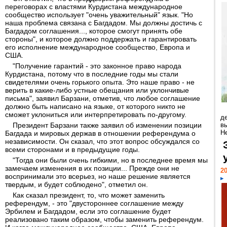
переговорах с властями Курдистана международное
сообщество использует "очень уважительный" язык. "Но
наша проблема связана с Багдадом. Мы должны достичь с
Багдадом соглашения..., которое смогут принять обе
стороны", и которое должно поддержать и гарантировать
его исполнение международное сообщество, Европа и
США.
"Получение гарантий - это законное право народа
Курдистана, потому что в последние годы мы стали
свидетелями очень горького опыта. Это наше право - не
верить в какие-либо устные обещания или уклончивые
письма", заявил Барзани, отметив, что любое соглашение
должно быть написано на языке, от которого никто не
сможет уклониться или интерпретировать по-другому.
д
Президент Барзани также заявил об изменении позиции
в
Н
Багдада и мировых держав в отношении референдума о
независимости. Он сказал, что этот вопрос обсуждался со
всеми сторонами и в предыдущие годы.
"Тогда они были очень гибкими, но в последнее время мы
замечаем изменения в их позиции... Прежде они не
20
воспринимали это всерьез, но наше решение является
твердым, и будет соблюдено", отметил он.
Как сказал президент, то, что может заменить
референдум, - это "двустороннее соглашение между
Эрбилем и Багдадом, если это соглашение будет
реализовано таким образом, чтобы заменить референдум.