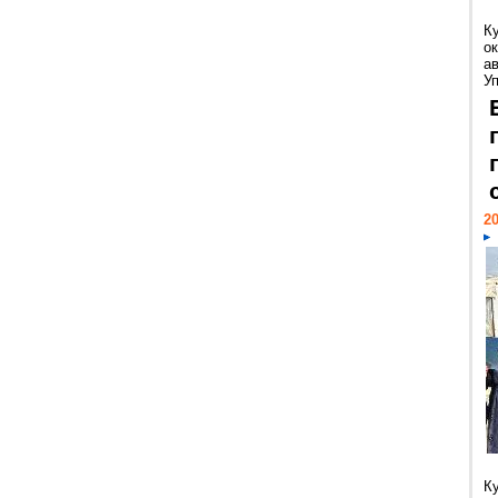
К
ок
а
У
20
К