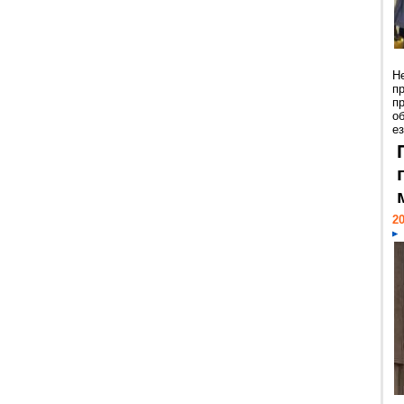
Н
п
п
о
ез
20