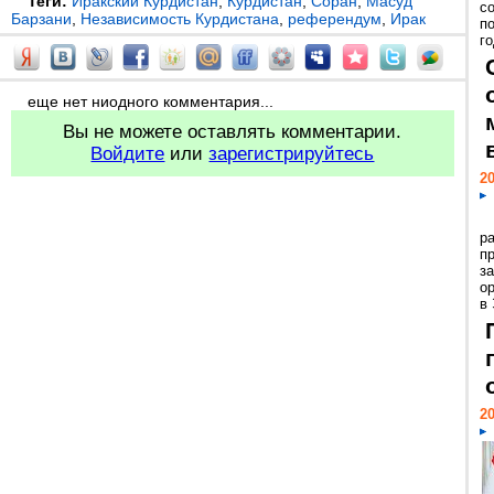
Теги:
Иракский Курдистан
,
Курдистан
,
Соран
,
Масуд
с
Барзани
,
Независимость Курдистана
,
референдум
,
Ирак
п
го
еще нет ниодного комментария...
Вы не можете оставлять комментарии.
Войдите
или
зарегистрируйтесь
20
р
пр
з
о
в
20