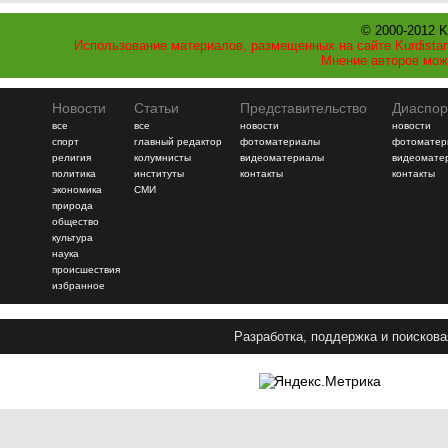
© 2000-2012 K
Использование материалов, размещенных на сайте Kurdistan
Мнение авторов мож
Новости
Статьи
Представительство
Диаспор
все
все
новости
новости
спорт
главный редактор
фотоматериалы
фотоматер
религия
колумнисты
видеоматериалы
видеомате
политика
институты
контакты
контакты
экономика
СМИ
природа
общество
культура
наука
происшествия
избранное
Разработка, поддержка и поискова