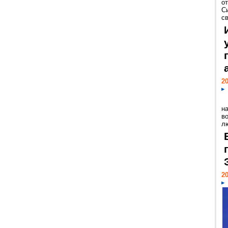
о
С
св
20
н
в
лю
20