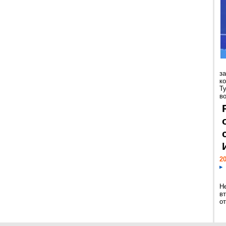
з
к
Т
во
20
Н
в
о