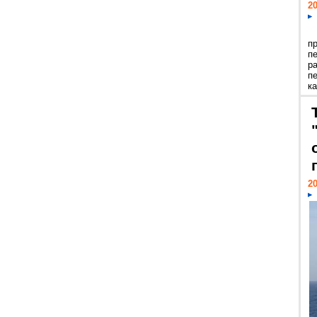
20
п
п
р
п
ка
20