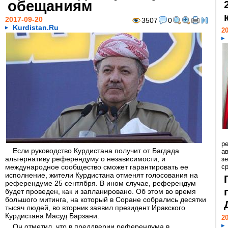
обещаниям
2017-09-20
3507
0
Kurdistan.Ru
20
р
Если руководство Курдистана получит от Багдада
ав
альтернативу референдуму о независимости, и
з
международное сообщество сможет гарантировать ее
с
исполнение, жители Курдистана отменят голосования на
референдуме 25 сентября. В ином случае, референдум
будет проведен, как и запланировано. Об этом во время
большого митинга, на который в Соране собрались десятки
тысяч людей, во вторник заявил президент Иракского
Курдистана Масуд Барзани.
20
Он отметил, что в преддверии референдума в