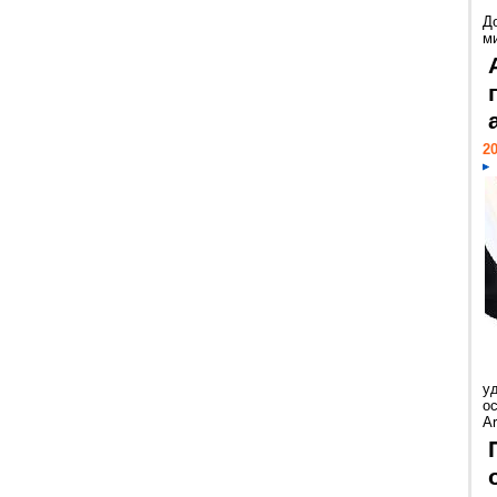
Д
м
20
у
ос
Ar