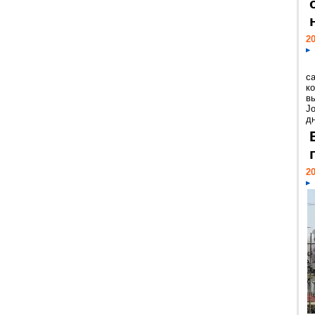
20
с
к
в
Jo
дн
20