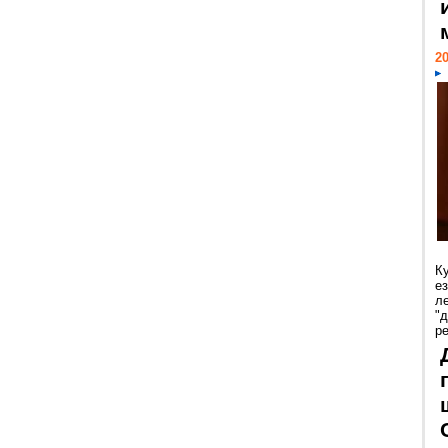
20
К
е
л
"
р