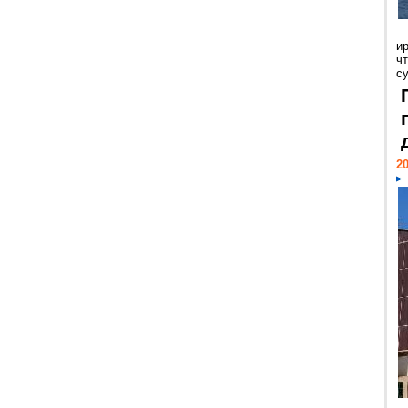
и
ч
с
20