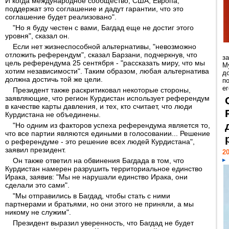
И когда международное сообщество, США, Европа,
поддержат это соглашение и дадут гарантии, что это
соглашение будет реализовано".
"Но я буду честен с вами, Багдад еще не достиг этого
уровня", сказал он.
Если нет жизнеспособной альтернативы, "невозможно
отложить референдум", сказал Барзани, подчеркнув, что
з
цель референдума 25 сентября - "рассказать миру, что мы
М
хотим независимости". Таким образом, любая альтернатива
д
должна достичь той же цели.
п
ег
Президент также раскритиковал некоторые стороны,
заявляющие, что регион Курдистан использует референдум
в качестве карты давления, и тех, кто считает, что люди
Курдистана не объединены.
"Но одним из факторов успеха референдума является то,
что все партии являются едиными в голосовании... Решение
о референдуме - это решение всех людей Курдистана",
заявил президент.
20
Он также ответил на обвинения Багдада в том, что
Курдистан намерен разрушить территориальное единство
Ирака, заявив: "Мы не нарушали единство Ирака, они
сделали это сами".
"Мы отправились в Багдад, чтобы стать с ними
партнерами и братьями, но они этого не приняли, а мы
никому не служим".
Президент выразил уверенность, что Багдад не будет