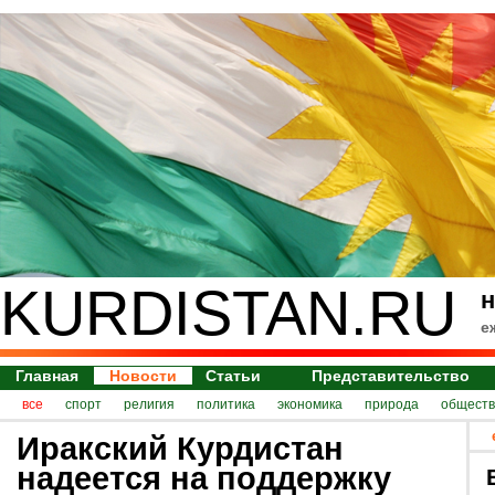
KURDISTAN.RU
н
е
Главная
Новости
Статьи
Представительство
все
спорт
религия
политика
экономика
природа
обществ
Иракский Курдистан
надеется на поддержку