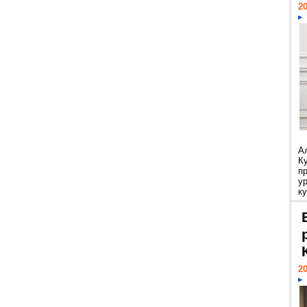
20
А
К
п
у
ку
20