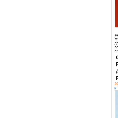
з
М
д
п
ег
20