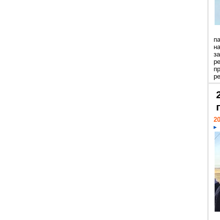
п
н
з
р
п
ре
20