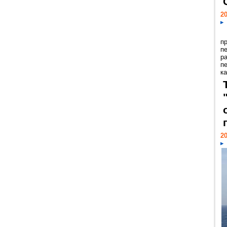
20
п
п
р
п
ка
20