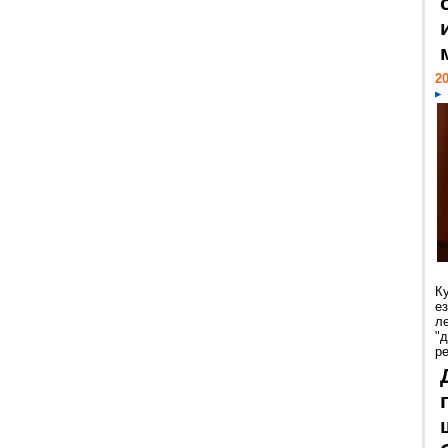
20
К
е
л
"
р