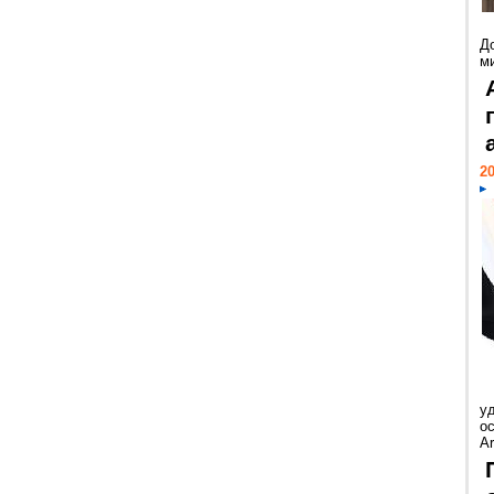
Д
м
20
у
ос
Ar