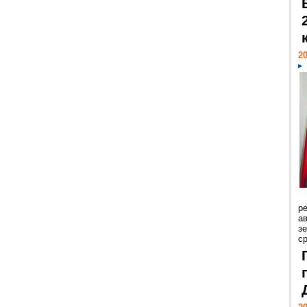
20
р
ав
з
с