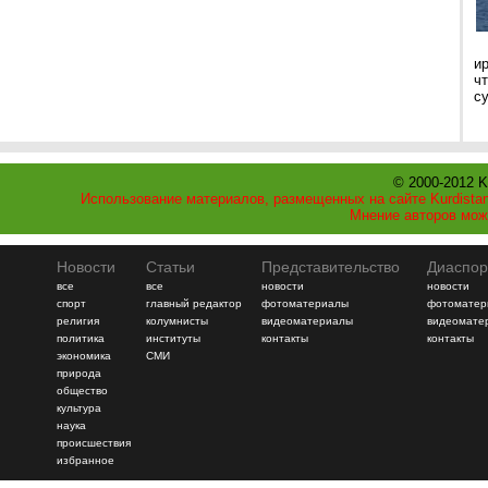
и
ч
с
© 2000-2012 K
Использование материалов, размещенных на сайте Kurdistan
Мнение авторов мож
Новости
Статьи
Представительство
Диаспор
все
все
новости
новости
спорт
главный редактор
фотоматериалы
фотоматер
религия
колумнисты
видеоматериалы
видеомате
политика
институты
контакты
контакты
экономика
СМИ
природа
общество
культура
наука
происшествия
избранное