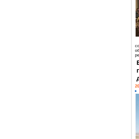
со
о
ре
20