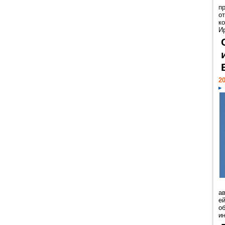
п
о
к
И
20
а
ей
о
и