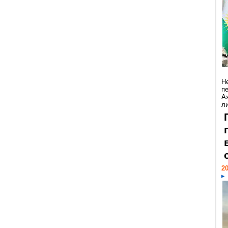
Н
п
А
ли
20