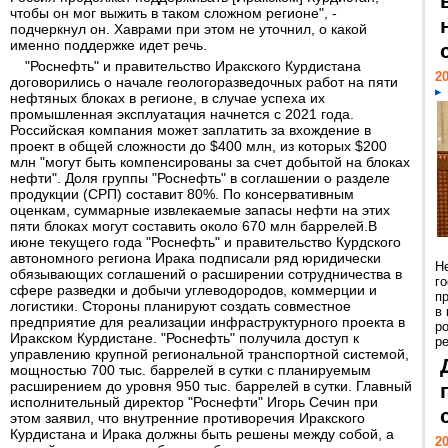
чтобы он мог выжить в таком сложном регионе", -
подчеркнул он. Хаврами при этом не уточнил, о какой
именно поддержке идет речь.
"Роснефть" и правительство Иракского Курдистана
20
договорились о начале геологоразведочных работ на пяти
нефтяных блоках в регионе, в случае успеха их
промышленная эксплуатация начнется с 2021 года.
Российская компания может заплатить за вхождение в
проект в общей сложности до $400 млн, из которых $200
млн "могут быть компенсированы за счет добытой на блоках
нефти". Доля группы "Роснефть" в соглашении о разделе
продукции (СРП) составит 80%. По консервативным
оценкам, суммарные извлекаемые запасы нефти на этих
пяти блоках могут составить около 670 млн баррелей.В
июне текущего года "Роснефть" и правительство Курдского
автономного региона Ирака подписали ряд юридически
Н
обязывающих соглашений о расширении сотрудничества в
г
сфере разведки и добычи углеводородов, коммерции и
п
логистики. Стороны планируют создать совместное
в
предприятие для реализации инфраструктурного проекта в
р
Иракском Курдистане. "Роснефть" получила доступ к
ре
управлению крупной региональной транспортной системой,
мощностью 700 тыс. баррелей в сутки с планируемым
расширением до уровня 950 тыс. баррелей в сутки. Главный
исполнительный директор "Роснефти" Игорь Сечин при
этом заявил, что внутренние противоречия Иракского
Курдистана и Ирака должны быть решены между собой, а
20