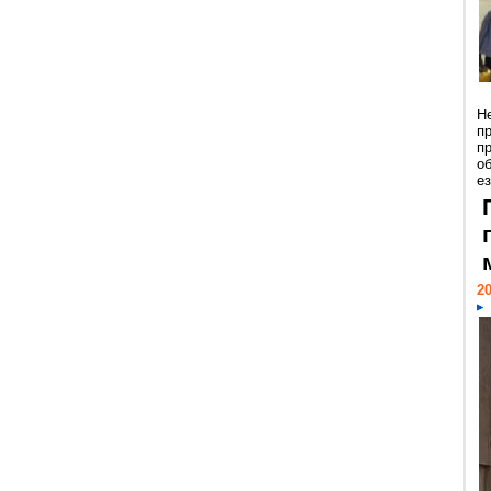
Н
п
п
о
ез
20