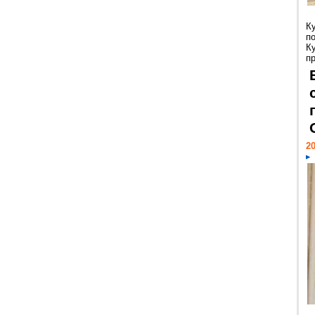
К
п
К
пр
20