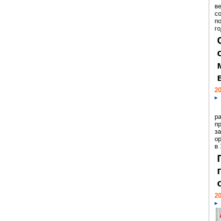
ве
с
п
го
20
р
пр
з
о
в
20