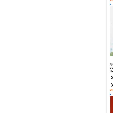
20
д
в
Н
20