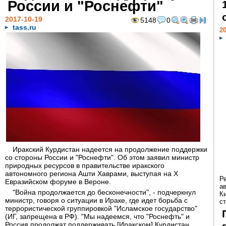
России и "Роснефти"
2017-10-19
5148
0
tass.ru
20
Иракский Курдистан надеется на продолжение поддержки
со стороны России и "Роснефти". Об этом заявил министр
природных ресурсов в правительстве иракского
автономного региона Ашти Хаврами, выступая на X
Р
Евразийском форуме в Вероне.
а
"Война продолжается до бесконечности", - подчеркнул
К
министр, говоря о ситуации в Ираке, где идет борьба с
ст
террористической группировкой "Исламское государство"
(ИГ, запрещена в РФ). "Мы надеемся, что "Роснефть" и
Россия продолжат поддерживать [Иракском] Курдистан,