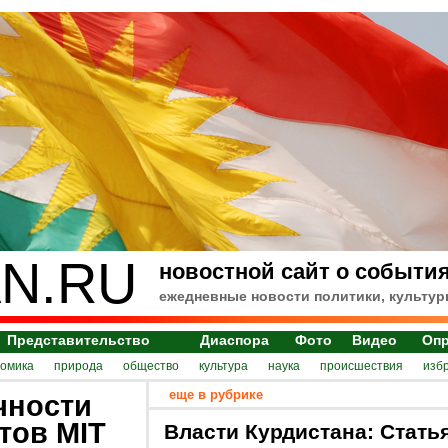
N.RU
новостной сайт о события
ежедневные новости политики, культур
Представительство
Диаспора
Фото
Видео
Оп
номика
природа
общество
культура
наука
происшествия
изб
еще в рубрике
чности
тов MIT
Власти Курдистана: Стать