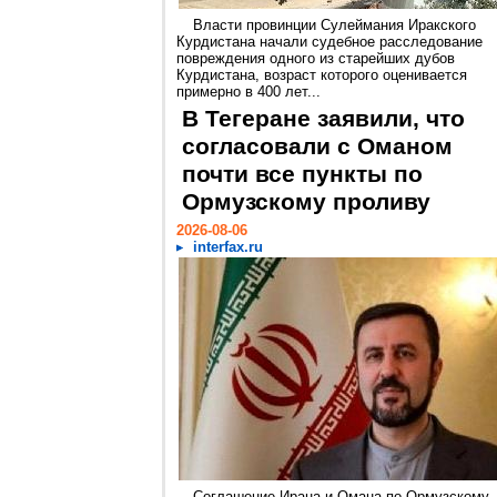
Власти провинции Сулеймания Иракского
Курдистана начали судебное расследование
повреждения одного из старейших дубов
Курдистана, возраст которого оценивается
примерно в 400 лет...
В Тегеране заявили, что
согласовали с Оманом
почти все пункты по
Ормузскому проливу
2026-08-06
interfax.ru
Соглашение Ирана и Омана по Ормузскому