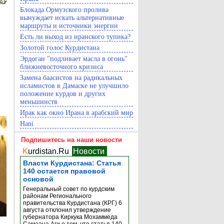
Блокада Ормузского пролива
вынуждает искать альтернативные
маршруты и источники энергии
Есть ли выход из иранского тупика?
Золотой голос Курдистана
Эрдоган "подливает масла в огонь"
ближневосточного кризиса
Замена баасистов на радикальных
исламистов в Дамаске не улучшило
положение курдов и других
меньшинств
Ирак как окно Ирана в арабский мир
Hani
Подпишитесь на наши новости
K
urdistan.Ru
Новости
Власти Курдистана: Статья
140 остается правовой
основой
Генеральный совет по курдским
районам Регионального
правительства Курдистана (КРГ) 6
августа отклонил утверждение
губернатора Киркука Мохаммеда