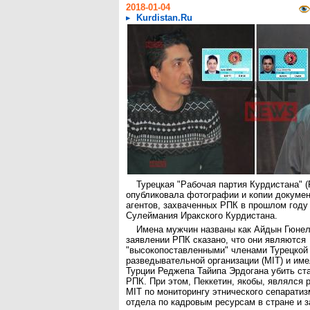
2018-01-04
Kurdistan.Ru
Турецкая "Рабочая партия Курдистана" (
опубликовала фотографии и копии докумен
агентов, захваченных РПК в прошлом году
Сулеймания Иракского Курдистана.
Имена мужчин названы как Айдын Гюнел
заявлении РПК сказано, что они являются
"высокопоставленными" членами Турецкой
разведывательной организации (MIT) и име
Турции Реджепа Тайипа Эрдогана убить ст
РПК. При этом, Пеккетин, якобы, являлся
MIT по мониторингу этнического сепаратиз
отдела по кадровым ресурсам в стране и з