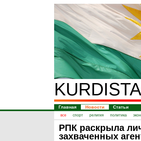
KURDISTA
Главная
Новости
Статьи
все
спорт
религия
политика
эко
РПК раскрыла ли
захваченных аген