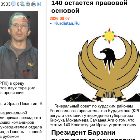
140 остается правовой
3933
0
основой
2026-08-07
Kurdistan.Ru
РПК) в среду
тов двух турецких
 в провинции
ь и Эрхан Пекеттин. В
Генеральный совет по курдским районам
Регионального правительства Курдистана (КРГ
 национальной
августа отклонил утверждение губернатора
ли приказ президента
Киркука Мохаммеда Самаана Аги о том, что
арших командиров
статья 140 Конституции Ирака утратила силу...
 руководителем отдела
Президент Барзани
ма, а Гюнель – главой
а рубежом.