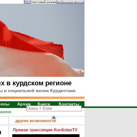
RSS
текстовый режим
мобильная версия
х в курдском регионе
ы и социальной жизни Курдистана
росы
Архив
Книги
Контакты
ранное
другие возможности
Прямая трансляция KurdistanTV
я