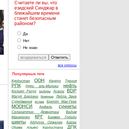
Считаете ли вы, что
езидский Синджар в
ближайшем времени
станет безопасным
районом?
Да
Нет
Не знаю
все опросы
Популярные теги
ООН
Курдистан
Науруз
Турция
РПК
нефть
Нури аль-Малики
BDP
Косрат Расул
Асаиш
выборы
Масуд Барзани
Лейла Зана
беженцы
Сулеймания
Бретт Мак-Герк
ислам
МООНСИ
сунниты
Анфаль
Селахаттин Демирташ
Вадим
КРГ
Макаренко
Бахман Гобади
шииты
Абдулла Оджалан
Барак
ДПК
Обама
Альянс Курдистана