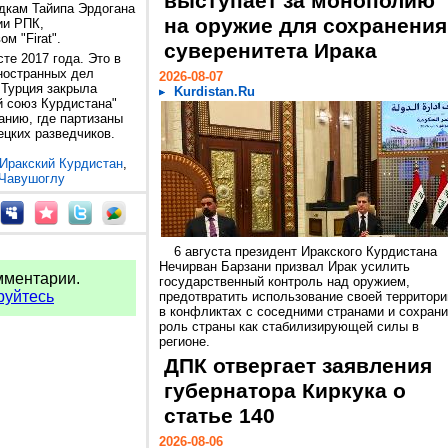
выступает за монополию
дкам Тайипа Эрдогана
на оружие для сохранения
ии РПК,
м "Firat".
суверенитета Ирака
те 2017 года. Это в
ностранных дел
2026-08-07
 Турция закрыла
Kurdistan.Ru
й союз Курдистана"
анию, где партизаны
ецких разведчиков.
Иракский Курдистан
,
Чавушоглу
6 августа президент Иракского Курдистана
Нечирван Барзани призвал Ирак усилить
мментарии.
государственный контроль над оружием,
руйтесь
предотвратить использование своей территори
в конфликтах с соседними странами и сохрани
роль страны как стабилизирующей силы в
регионе.
ДПК отвергает заявления
губернатора Киркука о
статье 140
2026-08-06