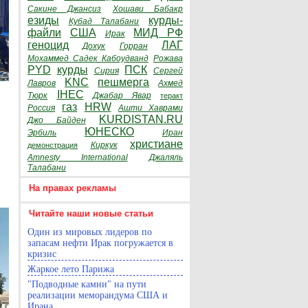
Сакине Джансиз
Хошави Бабакр
езиды
курды-
Кубад Талабани
файли
США
МИД РФ
Ирак
геноцид
ЛАГ
Дохук
Горран
Мохаммед Садек Кабоудванд
Рожава
PYD
курды
ПСК
Сирия
Сергей
KNC
пешмерга
Лавров
Ахмед
IHEC
Тюрк
Джабар Явар
теракт
газ
HRW
Россия
Ашти Хаврами
KURDISTAN.RU
Джо Байден
ЮНЕСКО
Эрбиль
Иран
христиане
Киркук
демонстрация
Amnesty International
Джаляль
Талабани
На правах рекламы
Читайте наши новые статьи
Один из мировых лидеров по
запасам нефти Ирак погружается в
кризис
Жаркое лето Парижа
"Подводные камни" на пути
реализации меморандума США и
Ирана