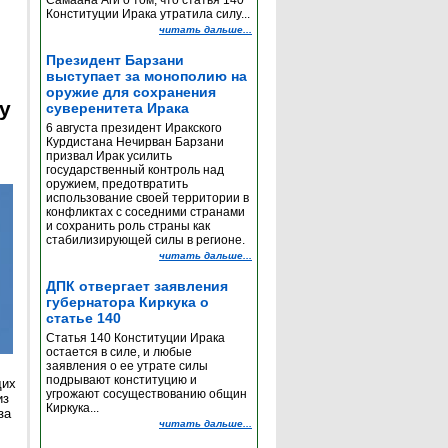
Самаана Аги о том, что статья 140
Конституции Ирака утратила силу...
читать дальше...
Президент Барзани
выступает за монополию на
оружие для сохранения
y
суверенитета Ирака
6 августа президент Иракского
Курдистана Нечирван Барзани
призвал Ирак усилить
государственный контроль над
оружием, предотвратить
использование своей территории в
конфликтах с соседними странами
и сохранить роль страны как
стабилизирующей силы в регионе.
читать дальше...
ДПК отвергает заявления
губернатора Киркука о
статье 140
Статья 140 Конституции Ирака
остается в силе, и любые
заявления о ее утрате силы
подрывают конституцию и
щих
угрожают сосуществованию общин
из
Киркука...
за
читать дальше...