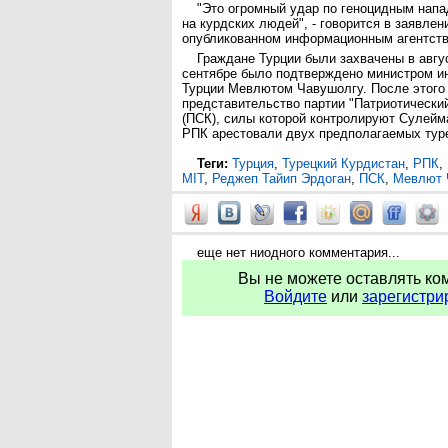
"Это огромный удар по геноцидным напа
на курдских людей", - говорится в заявлен
опубликованном информационным агентство
Граждане Турции были захвачены в авгус
сентябре было подтверждено министром и
Турции Мевлютом Чавушолгу. После этого
представительство партии "Патриотически
(ПСК), силы которой контролируют Сулейм
РПК арестовали двух предполагаемых тур
Теги:
Турция
,
Турецкий Курдистан
,
РПК
,
MIT
,
Реджеп Тайип Эрдоган
,
ПСК
,
Мевлют 
еще нет ниодного комментария...
Вы не можете оставлять ко
Войдите
или
зарегистри