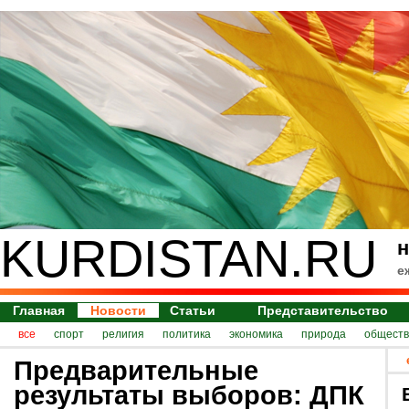
KURDISTAN.RU
н
е
Главная
Новости
Статьи
Представительство
все
спорт
религия
политика
экономика
природа
обществ
Предварительные
результаты выборов: ДПК