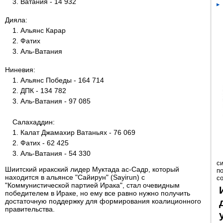
3. Ватания - 14 932
Дияла:
1. Альянс Карар
2. Фатих
3. Аль-Ватания
Ниневия:
1. Альянс Победы - 164 714
2. ДПК - 134 782
3. Аль-Ватания - 97 085
Салахаддин:
1. Калат Джамахир Ватаньях - 76 069
2. Фатих - 62 425
3. Аль-Ватания - 54 330
с
Шиитский иракский лидер Муктада ас-Садр, который
п
находится в альянсе "Сайирун" (Sayirun) с
с
"Коммунистической партией Ирака", стал очевидным
победителем в Ираке, но ему все равно нужно получить
достаточную поддержку для формирования коалиционного
правительства.