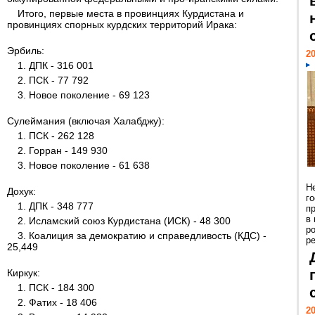
Итого, первые места в провинциях Курдистана и
провинциях спорных курдских территорий Ирака:
Эрбиль:
20
1. ДПК - 316 001
2. ПСК - 77 792
3. Новое поколение - 69 123
Сулеймания (включая Халабджу):
1. ПСК - 262 128
2. Горран - 149 930
3. Новое поколение - 61 638
Н
Дохук:
г
1. ДПК - 348 777
п
в
2. Исламский союз Курдистана (ИСК) - 48 300
р
3. Коалиция за демократию и справедливость (КДС) -
ре
25,449
Киркук:
1. ПСК - 184 300
2. Фатих - 18 406
20