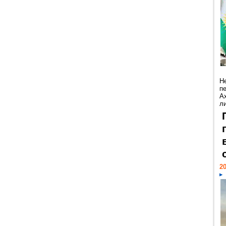
Н
п
А
ли
20