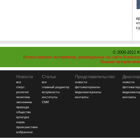
и
ч
с
© 2000-2012 K
Использование материалов, размещенных на сайте Kurdistan
Мнение авторов мож
Новости
Статьи
Представительство
Диаспор
все
все
новости
новости
спорт
главный редактор
фотоматериалы
фотоматер
религия
колумнисты
видеоматериалы
видеомате
политика
институты
контакты
контакты
экономика
СМИ
природа
общество
культура
наука
происшествия
избранное