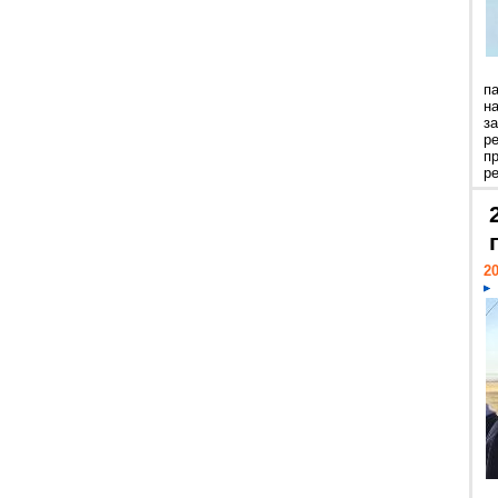
п
н
з
р
п
ре
20