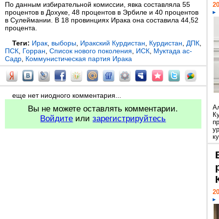
По данным избирательной комиссии, явка составляла 55
20
процентов в Дохуке, 48 процентов в Эрбиле и 40 процентов
в Сулеймании. В 18 провинциях Ирака она составила 44,52
процента.
Теги:
Ирак
,
выборы
,
Иракский Курдистан
,
Курдистан
,
ДПК
,
ПСК
,
Горран
,
Список нового поколения
,
ИСК
,
Муктада ас-
Садр
,
Коммунистическая партия Ирака
еще нет ниодного комментария...
А
Вы не можете оставлять комментарии.
К
Войдите
или
зарегистрируйтесь
п
у
ку
20