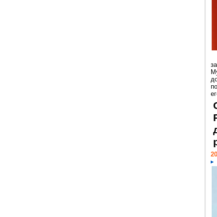
з
М
д
п
ег
20