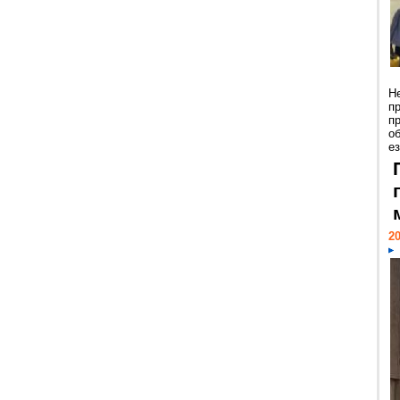
Н
п
п
о
ез
20