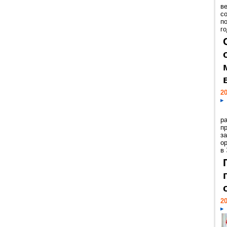
ве
с
п
го
20
р
пр
з
о
в
20