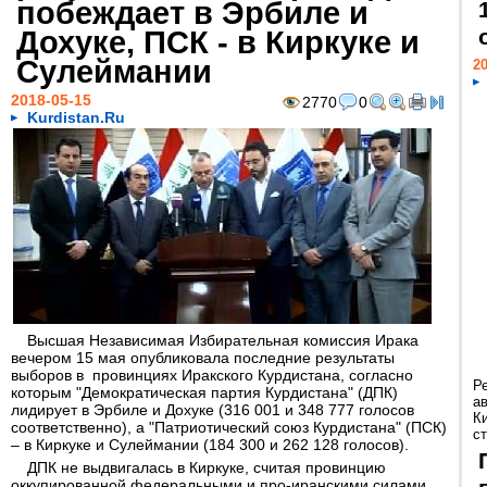
побеждает в Эрбиле и
Дохуке, ПСК - в Киркуке и
Сулеймании
20
2018-05-15
2770
0
Kurdistan.Ru
Высшая Независимая Избирательная комиссия Ирака
вечером 15 мая опубликовала последние результаты
выборов в провинциях Иракского Курдистана, согласно
Р
которым "Демократическая партия Курдистана" (ДПК)
а
лидирует в Эрбиле и Дохуке (316 001 и 348 777 голосов
К
соответственно), а "Патриотический союз Курдистана" (ПСК)
ст
– в Киркуке и Сулеймании (184 300 и 262 128 голосов).
ДПК не выдвигалась в Киркуке, считая провинцию
оккупированной федеральными и про-иранскими силами.