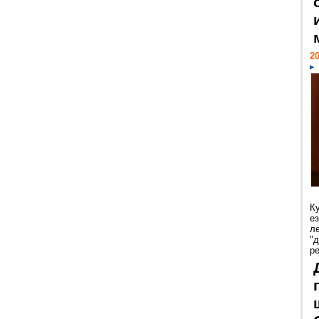
20
К
е
л
"
р