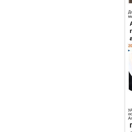
Д
м
20
у
ос
Ar