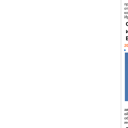
п
о
к
И
20
а
ей
о
и