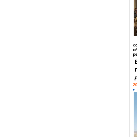
со
о
ре
20