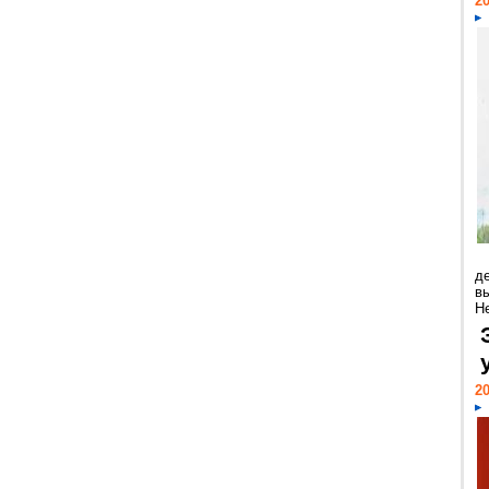
20
д
в
Н
20