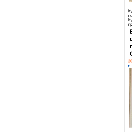
К
п
К
пр
20