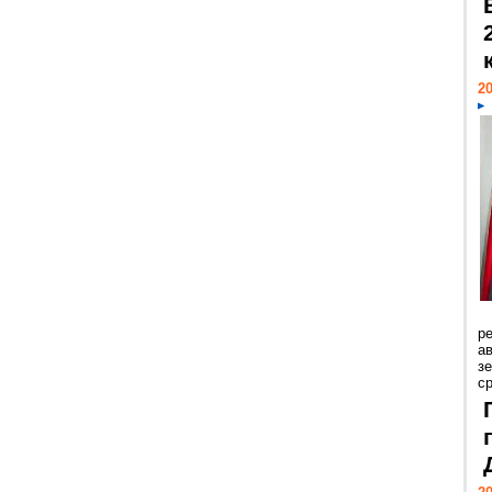
20
р
ав
з
с