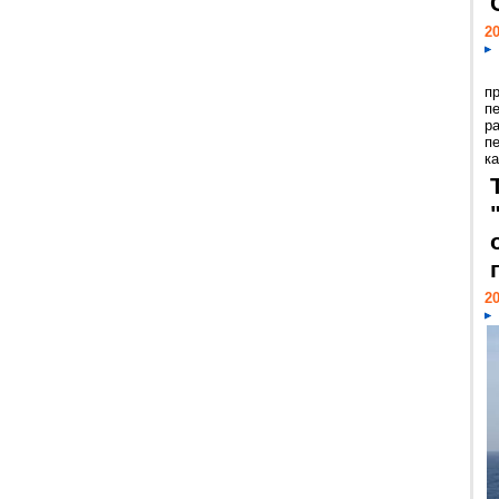
20
п
п
р
п
ка
20