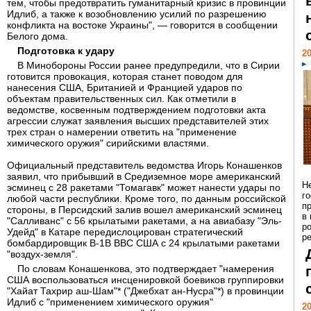
тем, чтобы предотвратить гуманитарный кризис в провинции
Идлиб, а также к возобновлению усилий по разрешению
конфликта на востоке Украины", — говорится в сообщении
Белого дома.
Подготовка к удару
20
В Минобороны России ранее предупредили, что в Сирии
готовится провокация, которая станет поводом для
нанесения США, Британией и Францией ударов по
объектам правительственных сил. Как отметили в
ведомстве, косвенным подтверждением подготовки акта
агрессии служат заявления высших представителей этих
трех стран о намерении ответить на "применение
химического оружия" сирийскими властями.
Официальный представитель ведомства Игорь Конашенков
заявил, что прибывший в Средиземное море американский
Н
эсминец с 28 ракетами "Томагавк" может нанести удары по
г
любой части республики. Кроме того, по данным российской
п
стороны, в Персидский залив вошел американский эсминец
в
"Салливанс" с 56 крылатыми ракетами, а на авиабазу "Эль-
р
Удейд" в Катаре передислоцирован стратегический
ре
бомбардировщик В-1В ВВС США с 24 крылатыми ракетами
"воздух-земля".
По словам Конашенкова, это подтверждает "намерения
США воспользоваться инсценировкой боевиков группировки
"Хайат Тахрир аш-Шам"* ("Джебхат ан-Нусра"*) в провинции
Идлиб с "применением химического оружия"
20