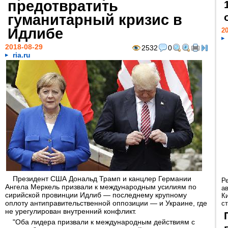
предотвратить
гуманитарный кризис в
Идлибе
20
2018-08-29
2532
0
ria.ru
Президент США Дональд Трамп и канцлер Германии
Р
Ангела Меркель призвали к международным усилиям по
а
сирийской провинции Идлиб — последнему крупному
К
оплоту антиправительственной оппозиции — и Украине, где
ст
не урегулирован внутренний конфликт.
"Оба лидера призвали к международным действиям с