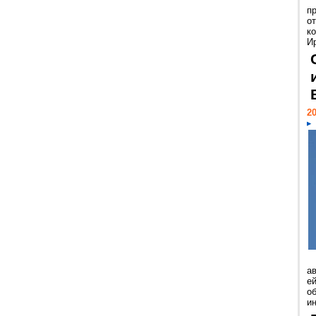
п
о
к
И
20
а
ей
о
и