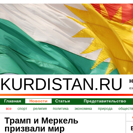
KURDISTAN.RU
н
е
Главная
Новости
Статьи
Представительство
все
спорт
религия
политика
экономика
природа
обществ
Трамп и Меркель
призвали мир