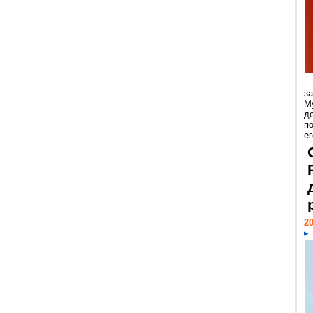
з
М
д
п
ег
20