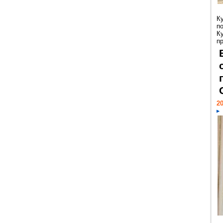
К
п
К
пр
20