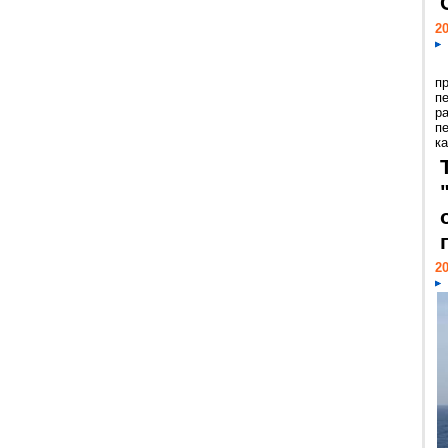
20
п
п
р
п
ка
20