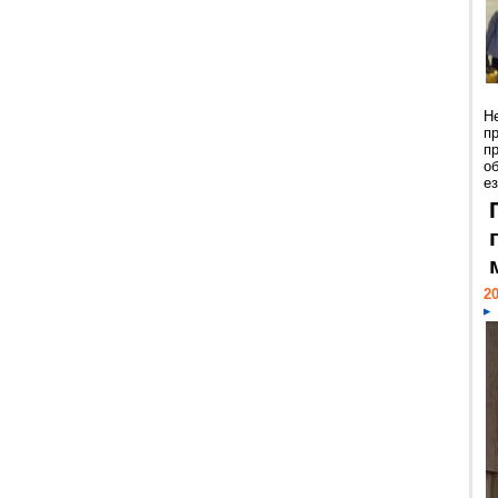
Н
п
п
о
ез
20