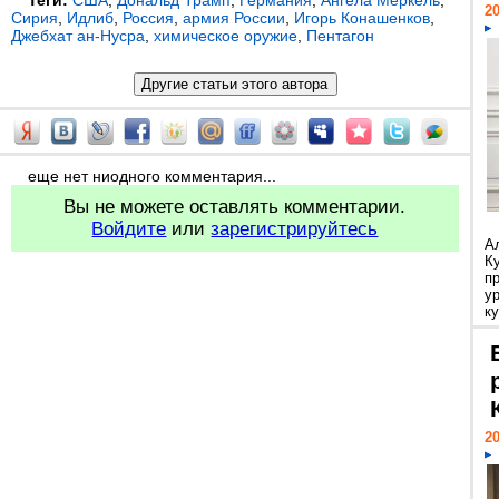
Теги:
США
,
Дональд Трамп
,
Германия
,
Ангела Меркель
,
20
Сирия
,
Идлиб
,
Россия
,
армия России
,
Игорь Конашенков
,
Джебхат ан-Нусра
,
химическое оружие
,
Пентагон
еще нет ниодного комментария...
Вы не можете оставлять комментарии.
Войдите
или
зарегистрируйтесь
А
К
п
у
ку
20