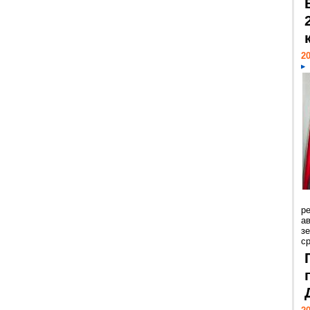
20
р
ав
з
с