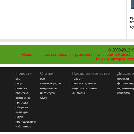
и
ч
с
© 2000-2012 K
Использование материалов, размещенных на сайте Kurdistan
Мнение авторов мож
Новости
Статьи
Представительство
Диаспор
все
все
новости
новости
спорт
главный редактор
фотоматериалы
фотоматер
религия
колумнисты
видеоматериалы
видеомате
политика
институты
контакты
контакты
экономика
СМИ
природа
общество
культура
наука
происшествия
избранное