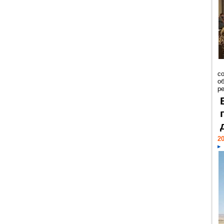
со
о
ре
20