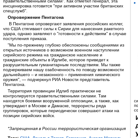
правительственными силами". Как отметил генерал, эта
инсценировка готовится "при активном участии британских
спецслужб".
Опровержение Пентагона
В Пентагоне опровергают заявления российских коллег,
что США стягивают силы к Сирии для нанесения ракетного
удара, однако заявляют о "готовности к действиям" в случае
поступления приказа.
"Мы по-прежнему глубоко обеспокоены сообщениями из
открытых источников о возможном военном наступлении
сирийского режима на гражданское население и
гражданские объекты в Идлибе, которое приведет к
разрушительным гуманитарным последствиям. Мы также
подчеркиваем нашу озабоченность по поводу возможности
дальнейшего – и незаконного – применения химического
оружия", — подчеркнул РИА Новости представитель
Пентагона.
Территория провинции Идлиб практически не
контролируется правительственными силами. Там
находятся боевики вооруженной оппозиции, а также, как
с
утверждают в Москве и Дамаске, террористы ряда
п
с
группировок, которые периодически совершают атаки на
позиции сирийских войск.
*Запрещенная в России террористическая организация