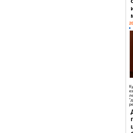
20
К
е
л
"
р