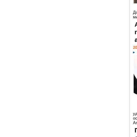
Д
м
20
у
ос
Ar