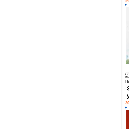
20
д
в
Н
20