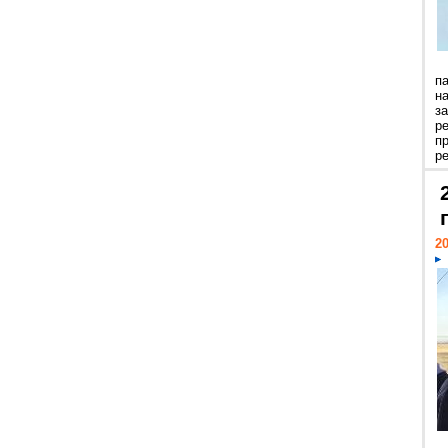
п
н
з
р
п
ре
20