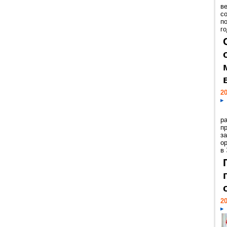
ве
с
п
го
20
р
пр
з
о
в
20