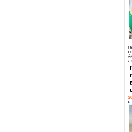
Н
п
А
ли
20