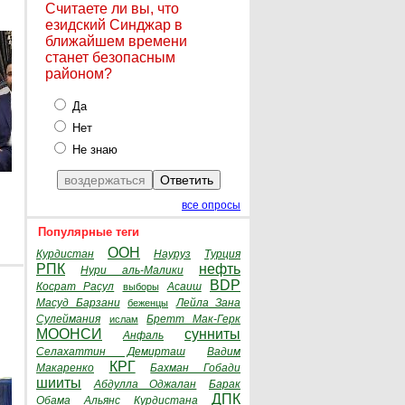
Считаете ли вы, что
езидский Синджар в
ближайшем времени
станет безопасным
районом?
Да
Нет
Не знаю
все опросы
Популярные теги
ООН
Курдистан
Науруз
Турция
РПК
нефть
Нури аль-Малики
BDP
Косрат Расул
Асаиш
выборы
Масуд Барзани
Лейла Зана
беженцы
Сулеймания
Бретт Мак-Герк
ислам
МООНСИ
сунниты
Анфаль
Селахаттин Демирташ
Вадим
КРГ
Макаренко
Бахман Гобади
шииты
Абдулла Оджалан
Барак
ДПК
Обама
Альянс Курдистана