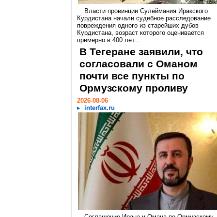
Власти провинции Сулеймания Иракского
Курдистана начали судебное расследование
повреждения одного из старейших дубов
Курдистана, возраст которого оценивается
примерно в 400 лет...
В Тегеране заявили, что
согласовали с Оманом
почти все пункты по
Ормузскому проливу
2026-08-06
interfax.ru
Соглашение Ирана и Омана по Ормузскому