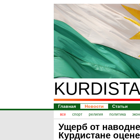
KURDISTA
Главная
Новости
Статьи
все
спорт
религия
политика
эко
Ущерб от наводне
Курдистане оценен