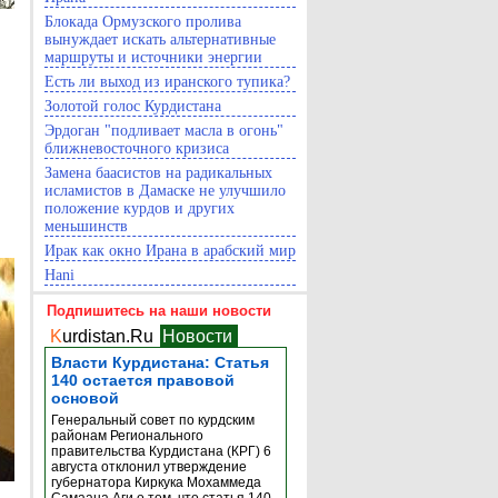
Блокада Ормузского пролива
вынуждает искать альтернативные
маршруты и источники энергии
Есть ли выход из иранского тупика?
Золотой голос Курдистана
Эрдоган "подливает масла в огонь"
ближневосточного кризиса
Замена баасистов на радикальных
исламистов в Дамаске не улучшило
положение курдов и других
меньшинств
Ирак как окно Ирана в арабский мир
Hani
Подпишитесь на наши новости
K
urdistan.Ru
Новости
Власти Курдистана: Статья
140 остается правовой
основой
Генеральный совет по курдским
районам Регионального
правительства Курдистана (КРГ) 6
августа отклонил утверждение
губернатора Киркука Мохаммеда