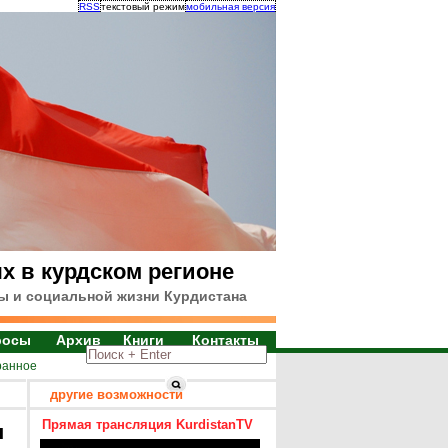
RSS
текстовый режим
мобильная версия
х в курдском регионе
ы и социальной жизни Курдистана
росы
Архив
Книги
Контакты
ранное
другие возможности
Прямая трансляция KurdistanTV
я