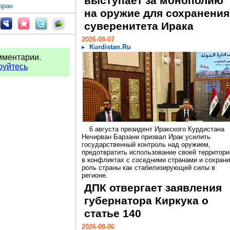
выступает за монополию
оран
на оружие для сохранения
суверенитета Ирака
2026-08-07
Kurdistan.Ru
мментарии.
руйтесь
6 августа президент Иракского Курдистана
Нечирван Барзани призвал Ирак усилить
государственный контроль над оружием,
предотвратить использование своей территори
в конфликтах с соседними странами и сохрани
роль страны как стабилизирующей силы в
регионе.
ДПК отвергает заявления
губернатора Киркука о
статье 140
2026-08-06