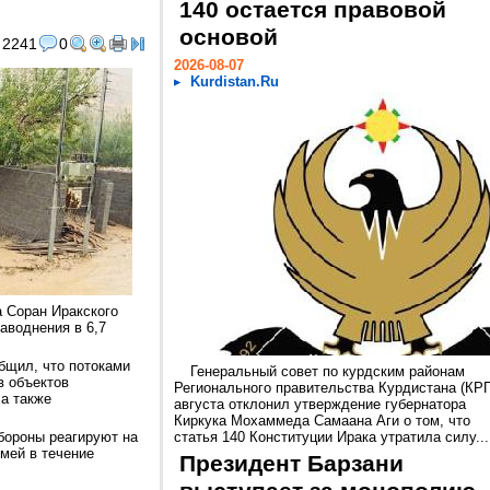
140 остается правовой
основой
2241
0
2026-08-07
Kurdistan.Ru
 Соран Иракского
аводнения в 6,7
бщил, что потоками
Генеральный совет по курдским районам
в объектов
Регионального правительства Курдистана (КРГ
 а также
августа отклонил утверждение губернатора
Киркука Мохаммеда Самаана Аги о том, что
бороны реагируют на
статья 140 Конституции Ирака утратила силу...
мей в течение
Президент Барзани