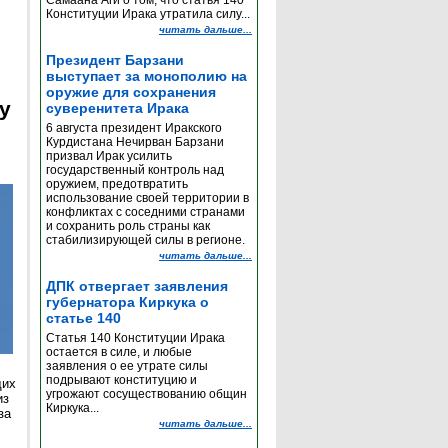
Самаана Аги о том, что статья 140
Конституции Ирака утратила силу...
читать дальше...
Президент Барзани
выступает за монополию на
оружие для сохранения
y
суверенитета Ирака
6 августа президент Иракского
Курдистана Нечирван Барзани
призвал Ирак усилить
государственный контроль над
оружием, предотвратить
использование своей территории в
конфликтах с соседними странами
и сохранить роль страны как
стабилизирующей силы в регионе.
читать дальше...
ДПК отвергает заявления
губернатора Киркука о
статье 140
Статья 140 Конституции Ирака
остается в силе, и любые
заявления о ее утрате силы
подрывают конституцию и
щих
угрожают сосуществованию общин
из
Киркука...
за
читать дальше...