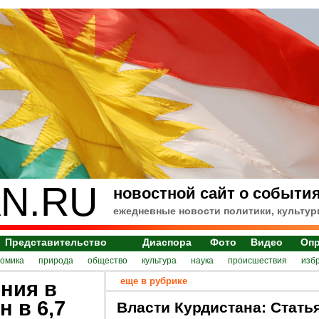
N.RU
новостной сайт о события
ежедневные новости политики, культур
Представительство
Диаспора
Фото
Видео
Оп
номика
природа
общество
культура
наука
происшествия
изб
еще в рубрике
ния в
 в 6,7
Власти Курдистана: Стать