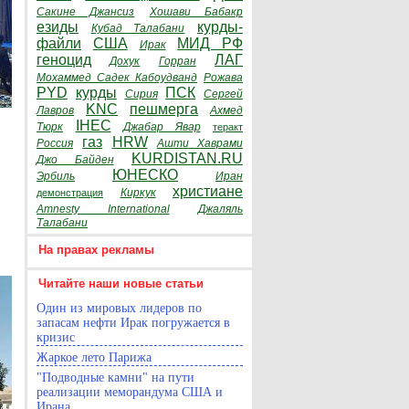
Сакине Джансиз
Хошави Бабакр
езиды
курды-
Кубад Талабани
файли
США
МИД РФ
Ирак
геноцид
ЛАГ
Дохук
Горран
Мохаммед Садек Кабоудванд
Рожава
PYD
курды
ПСК
Сирия
Сергей
KNC
пешмерга
Лавров
Ахмед
IHEC
Тюрк
Джабар Явар
теракт
газ
HRW
Россия
Ашти Хаврами
KURDISTAN.RU
Джо Байден
ЮНЕСКО
Эрбиль
Иран
христиане
Киркук
демонстрация
Amnesty International
Джаляль
Талабани
На правах рекламы
Читайте наши новые статьи
Один из мировых лидеров по
запасам нефти Ирак погружается в
кризис
Жаркое лето Парижа
"Подводные камни" на пути
реализации меморандума США и
Ирана