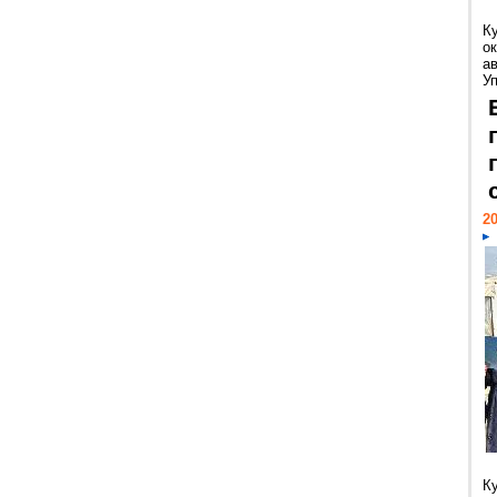
К
ок
а
У
20
К