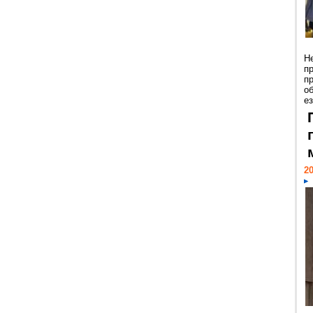
Н
п
п
о
ез
20