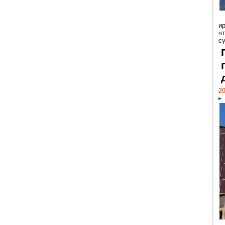
и
ч
с
20