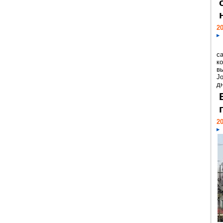
20
с
к
в
Jo
дн
20