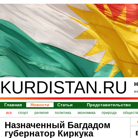
KURDISTAN.RU
н
е
Главная
Новости
Статьи
Представительство
все
спорт
религия
политика
экономика
природа
обществ
Назначенный Багдадом
губернатор Киркука