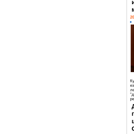
20
К
е
л
"
р