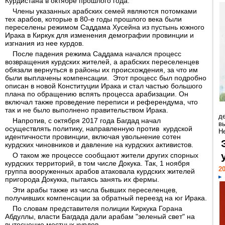
Курдистана в октябре прошлого года.
Члены указанных арабских семей являются потомками
тех арабов, которые в 80-е годы прошлого века были
переселены режимом Саддама Хусейна из пустынь южного
Ирака в Киркук для изменения демографии провинции и
изгнания из нее курдов.
После падения режима Саддама начался процесс
возвращения курдских жителей, а арабских переселенцев
обязали вернуться в районы их происхождения, за что им
были выплачены компенсации. Этот процесс был подробно
описан в новой Конституции Ирака и стал частью большого
плана по обращению вспять процесса арабизации. Он
включал также проведение переписи и референдума, что
так и не было выполнено правительством Ирака.
д
Напротив, с октября 2017 года Багдад начал
в
осуществлять политику, направленную против курдской
Н
идентичности провинции, включая увольнение сотен
курдских чиновников и давление на курдских активистов.
О таком же процессе сообщают жители других спорных
курдских территорий, в том числе Докука. Так, 1 ноября
20
группа вооруженных арабов атаковала курдских жителей
пригорода Докукка, пытаясь занять их фермы.
Эти арабы также из числа бывших переселенцев,
получивших компенсации за обратный переезд на юг Ирака.
По словам представителя полиции Киркука Горана
Абдуллы, власти Багдада дали арабам "зеленый свет" на
вытеснение местных курдов.