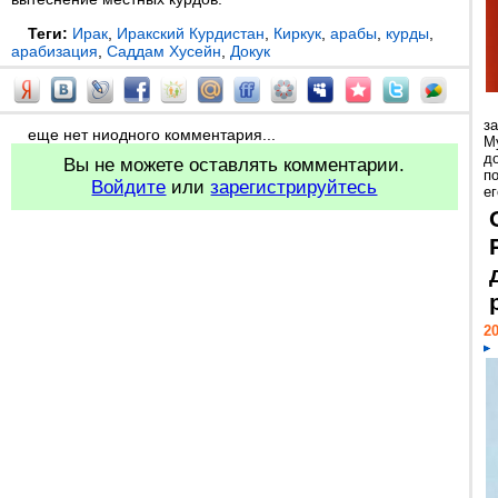
Теги:
Ирак
,
Иракский Курдистан
,
Киркук
,
арабы
,
курды
,
арабизация
,
Саддам Хусейн
,
Докук
з
еще нет ниодного комментария...
М
д
Вы не можете оставлять комментарии.
п
Войдите
или
зарегистрируйтесь
ег
20