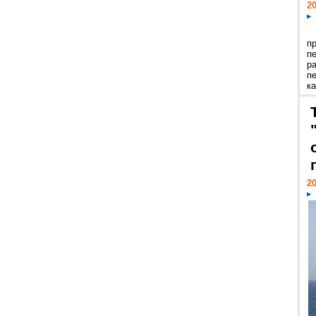
20
п
п
р
п
ка
20