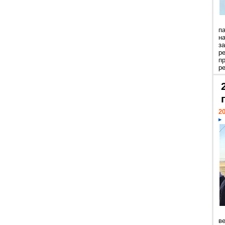
п
н
з
р
п
ре
20
ве