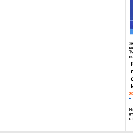
з
к
Т
во
20
Н
в
о