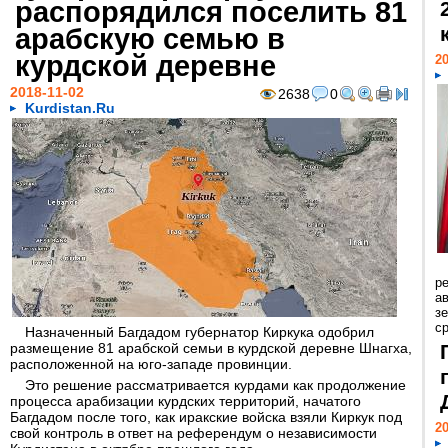
распорядился поселить 81
арабскую семью в
курдской деревне
20
2018-11-02
2638
0
Kurdistan.Ru
р
ав
з
с
Назначенный Багдадом губернатор Киркука одобрил
размещение 81 арабской семьи в курдской деревне Шнагха,
расположенной на юго-западе провинции.
Это решение рассматривается курдами как продолжение
процесса арабизации курдских территорий, начатого
Багдадом после того, как иракские войска взяли Киркук под
20
свой контроль в ответ на референдум о независимости