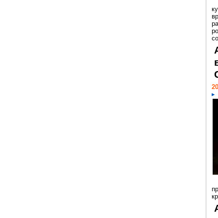
к
в
р
р
с
20
п
к