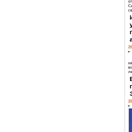
о
С
св
20
н
в
лю
20