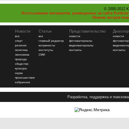
© 2000-2012 K
Использование материалов, размещенных на сайте Kurdistan
Мнение авторов мож
Новости
Статьи
Представительство
Диаспор
все
все
новости
новости
спорт
главный редактор
фотоматериалы
фотоматер
религия
колумнисты
видеоматериалы
видеомате
политика
институты
контакты
контакты
экономика
СМИ
природа
общество
культура
наука
происшествия
избранное
Разработка, поддержка и поискова