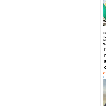
Н
п
А
ли
20