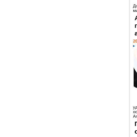
Д
м
20
у
ос
Ar