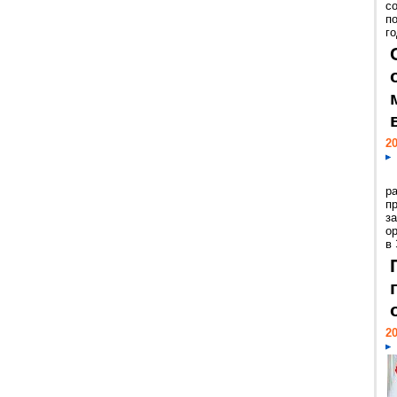
с
п
го
20
р
пр
з
о
в
20