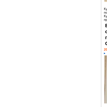
К
п
К
пр
20