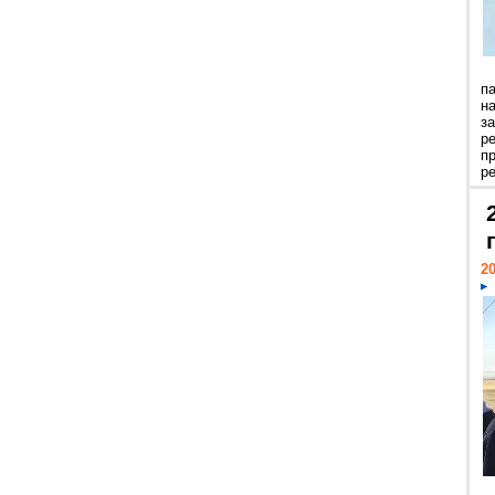
п
н
з
р
п
ре
20