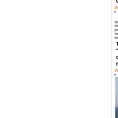
20
п
п
р
п
ка
20