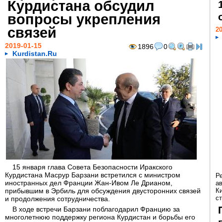
Курдистана обсудил
вопросы укрепления
связей
20
2019-01-15
1896
0
Kurdistan.Ru
15 января глава Совета Безопасности Иракского
Курдистана Масрур Барзани встретился с министром
Р
иностранных дел Франции Жан-Ивом Ле Дрианом,
а
прибывшим в Эрбиль для обсуждения двусторонних связей
К
ст
и продолжения сотрудничества.
В ходе встречи Барзани поблагодарил Францию за
многолетнюю поддержку региона Курдистан и борьбы его