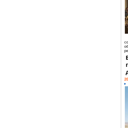
со
о
ре
20