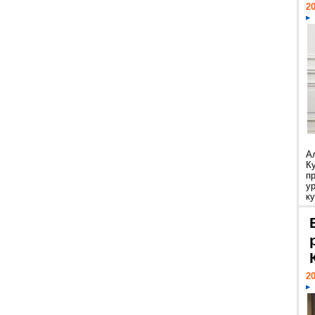
20
А
К
п
у
ку
20