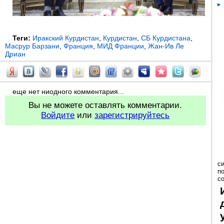
Теги:
Иракский Курдистан
,
Курдистан
,
СБ Курдистана
,
Масрур Барзани
,
Франция
,
МИД Франции
,
Жан-Ив Ле
Дриан
еще нет ниодного комментария...
Вы не можете оставлять комментарии.
Войдите
или
зарегистрируйтесь
с
п
с