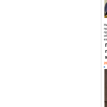
Н
п
п
о
ез
20