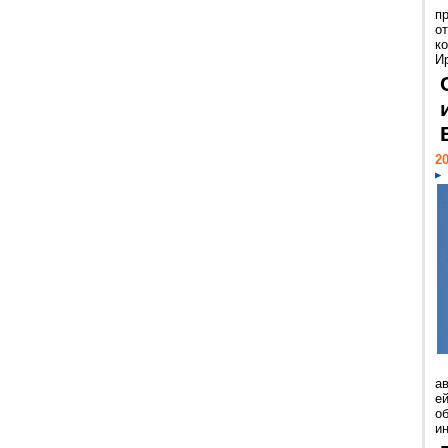
п
о
к
И
20
а
ей
о
и