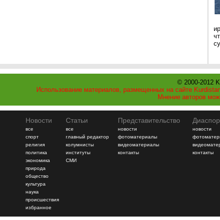
и
ч
с
© 2000-2012 K
Использование материалов, размещенных на сайте Kurdistan
Мнение авторов мож
Новости
Статьи
Представительство
Диаспор
все
все
новости
новости
спорт
главный редактор
фотоматериалы
фотоматер
религия
колумнисты
видеоматериалы
видеомате
политика
институты
контакты
контакты
экономика
СМИ
природа
общество
культура
наука
происшествия
избранное