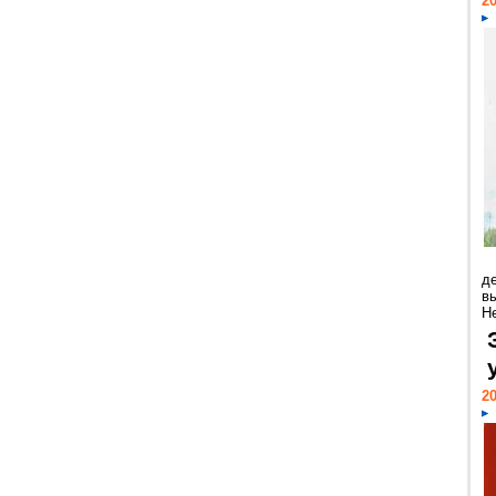
20
д
в
Н
20