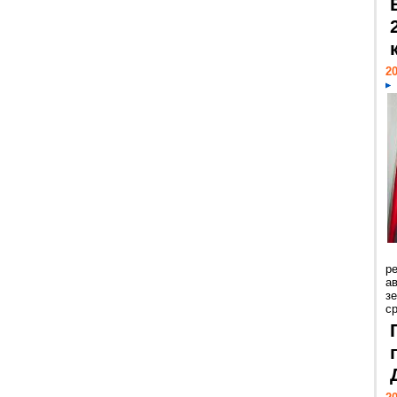
20
р
ав
з
с