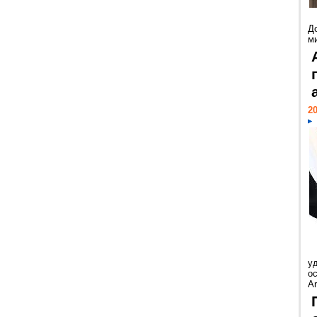
Д
м
20
у
ос
Ar