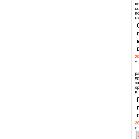
ве
с
п
го
20
р
пр
з
о
в
20