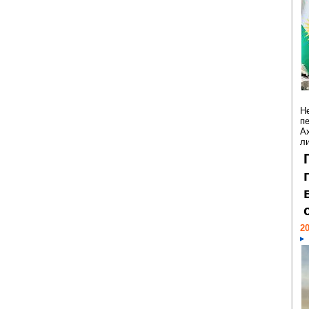
Н
п
А
ли
20