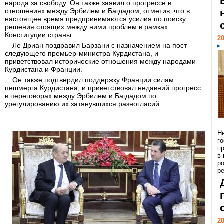
народа за свободу. Он также заявил о прогрессе в
отношениях между Эрбилем и Багдадом, отметив, что в
настоящее время предпринимаются усилия по поиску
решения стоящих между ними проблем в рамках
Конституции страны.
20
Ле Дриан поздравил Барзани с назначением на пост
следующего премьер-министра Курдистана, и
приветствовал исторические отношения между народами
Курдистана и Франции.
Он также подтвердил поддержку Франции силам
пешмерга Курдистана, и приветствовал недавний прогресс
в переговорах между Эрбилем и Багдадом по
урегулированию их затянувшихся разногласий.
Н
г
п
в
р
ре
20