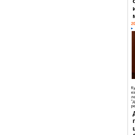
20
К
е
л
"
р