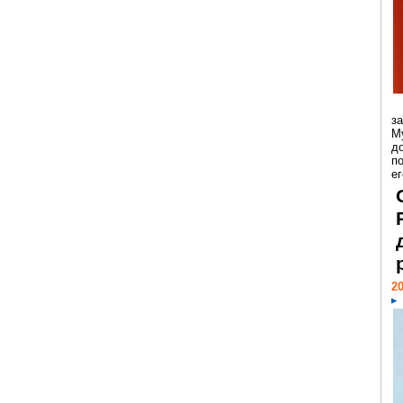
з
М
д
п
ег
20