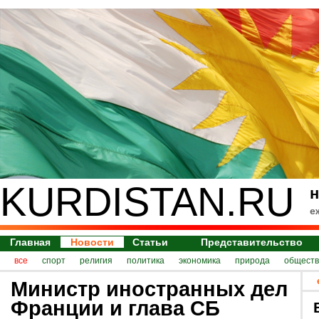
KURDISTAN.RU
н
е
Главная
Новости
Статьи
Представительство
все
спорт
религия
политика
экономика
природа
обществ
Министр иностранных дел
Франции и глава СБ