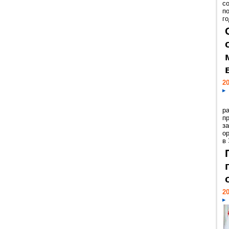
с
п
го
20
р
пр
з
о
в
20