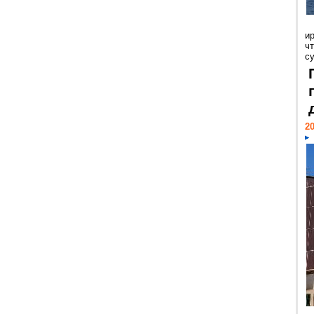
и
ч
с
20