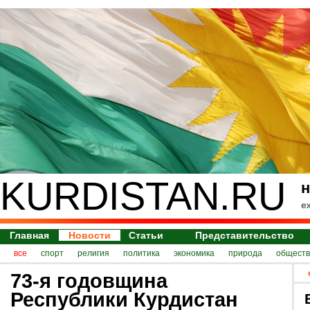
KURDISTAN.RU
н
е
Главная
Новости
Статьи
Представительство
все
спорт
религия
политика
экономика
природа
обществ
73-я годовщина
Республики Курдистан