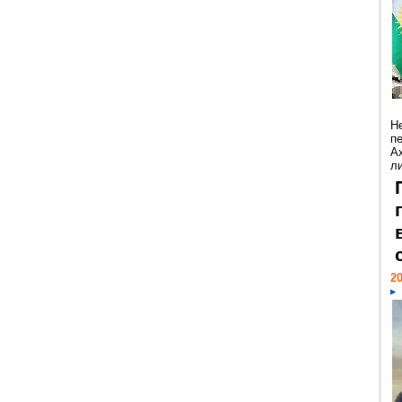
Н
п
А
ли
20