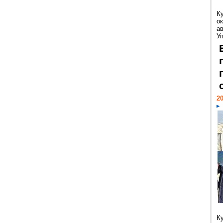
К
ок
а
У
20
К