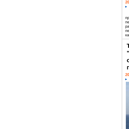
20
п
п
р
п
ка
20