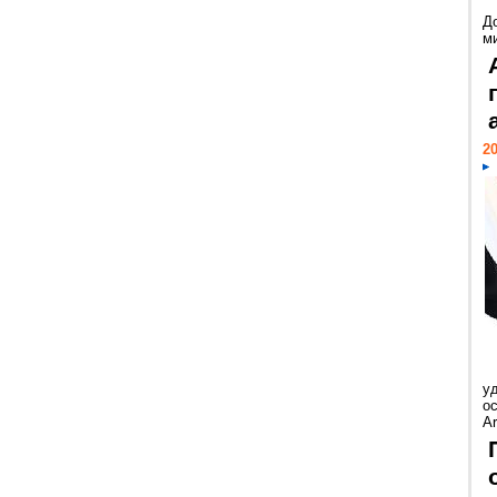
Д
м
20
у
ос
Ar