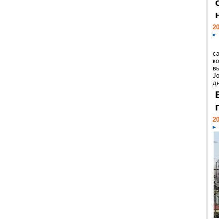
20
с
к
в
Jo
дн
20