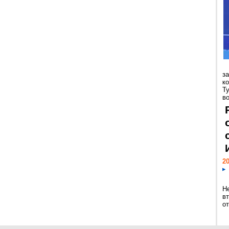
з
к
Т
во
20
Н
в
о