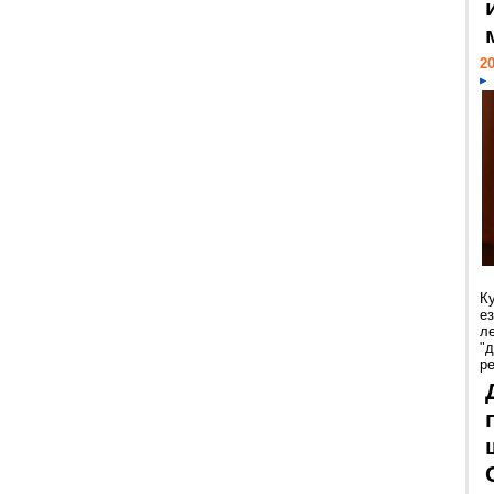
20
К
е
л
"
р