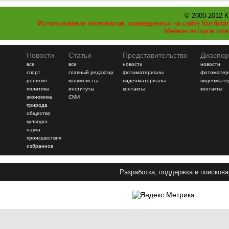
© 2000-2012 K
Использование материалов, размещенных на сайте Kurdistan
Мнение авторов мож
Новости
Статьи
Представительство
Диаспор
все
все
новости
новости
спорт
главный редактор
фотоматериалы
фотоматер
религия
колумнисты
видеоматериалы
видеомате
политика
институты
контакты
контакты
экономика
СМИ
природа
общество
культура
наука
происшествия
избранное
Разработка, поддержка и поискова