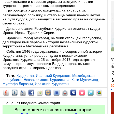
правительство и мировые державы выступили против
курдского стремления к самоопределению.
Это событие оказало значительное влияние на
региональную политику, и стало еще одной важной вехой
на пути курдов, добивающихся законного права на создание
своей страны.
День основания Республики Курдистан отмечают курды
Ирана, Ирака, Турции и Сирии.
Иранский город Мехабад, бывший столицей Республики,
дал второе имя первой в истории независимой курдской
территории – Мехабадская республика.
События 1946 года отразились и в современной истории
Курдистана: успех референдума о независимости
д
Иракского Курдистана 25 сентября 2017 года встретил
в
самую вероломную реакцию Багдада, правительств
Н
соседних стран и мировых держав.
Теги:
Курдистан
,
Иранский Курдистан
,
Мехабадская
республика
,
Независимость Курдистана
,
Кази Мухаммед
,
Мустафа Барзани
,
Иракский Курдистан
20
еще нет ниодного комментария...
Вы не можете оставлять комментарии.