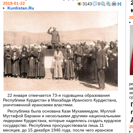
2019-01-22
3143
0
Kurdistan.Ru
20
р
ав
з
22 января отмечается 73-я годовщина образования
с
Республики Курдистан в Махабаде Иранского Курдистана,
уничтоженной иранскими властями.
Республика была основана Кази Мухаммедом, Муллой
Мустафой Барзани и несколькими другими национальными
лидерами Курдистана, которые надеялись создать курдское
государство. Республика просуществовала лишь 11
20
месяцев, до 15 декабря 1946 года, после чего иранское