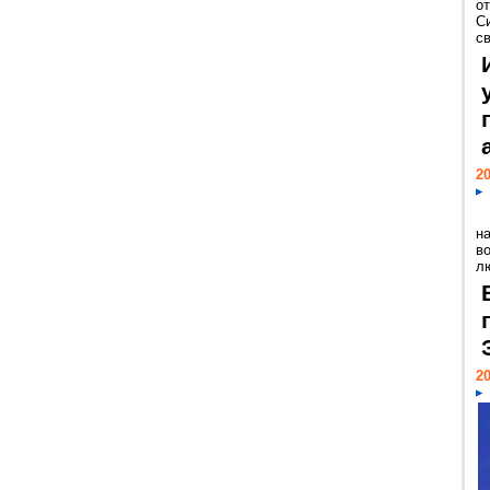
о
С
св
20
н
в
лю
20