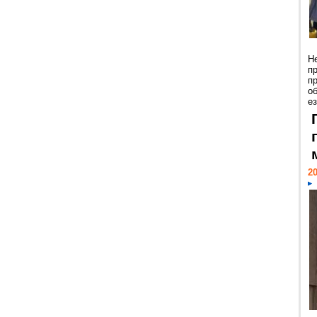
Н
п
п
о
ез
20