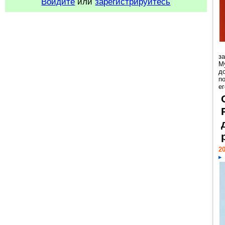
Войдите
или
зарегистрируйтесь
з
М
д
п
ег
20