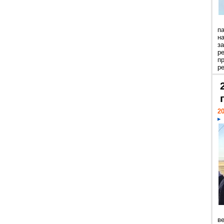
п
н
з
р
п
ре
20
ве