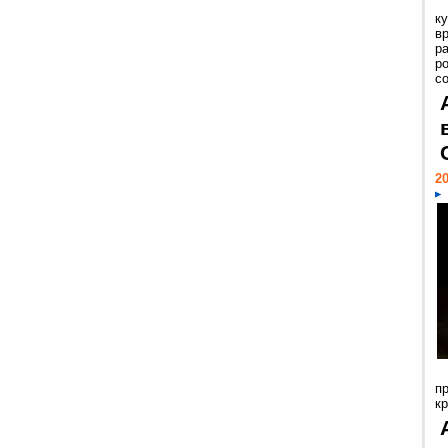
к
в
р
р
с
20
п
к