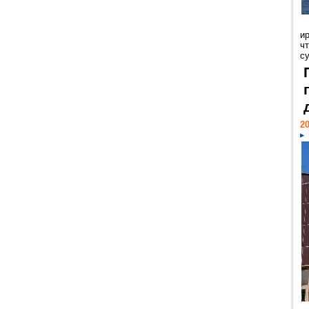
и
ч
с
20