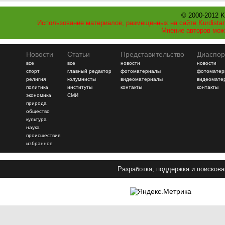
© 2000-2012 K
Использование материалов, размещенных на сайте Kurdistan
Мнение авторов мож
Новости
Статьи
Представительство
Диаспор
все
все
новости
новости
спорт
главный редактор
фотоматериалы
фотоматер
религия
колумнисты
видеоматериалы
видеомате
политика
институты
контакты
контакты
экономика
СМИ
природа
общество
культура
наука
происшествия
избранное
Разработка, поддержка и поискова