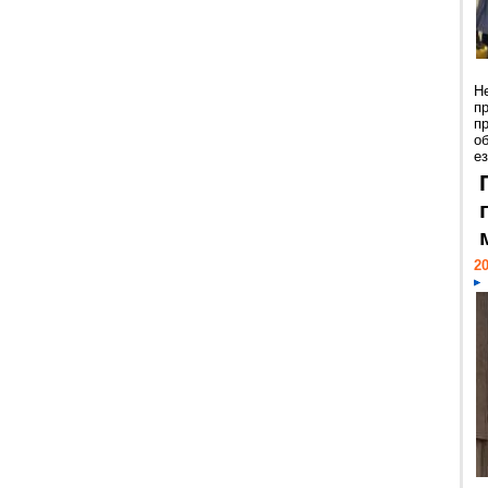
Н
п
п
о
ез
20