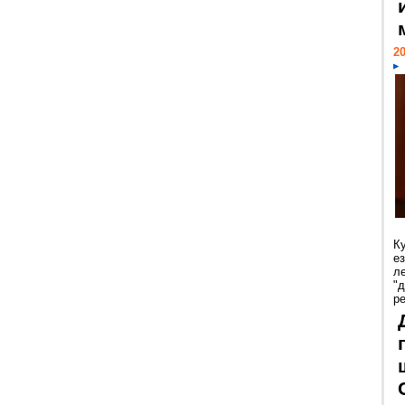
20
К
е
л
"
р