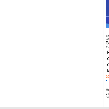
з
к
Т
во
20
Н
в
о