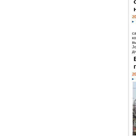
20
с
к
в
Jo
дн
20