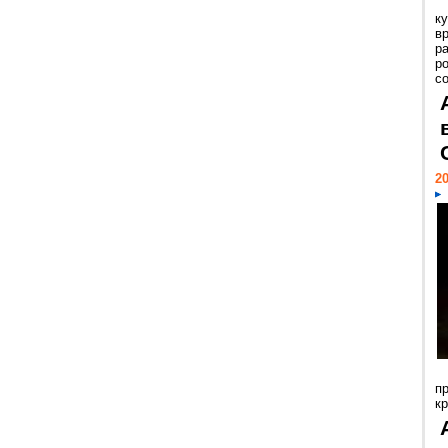
к
в
р
р
с
20
п
к