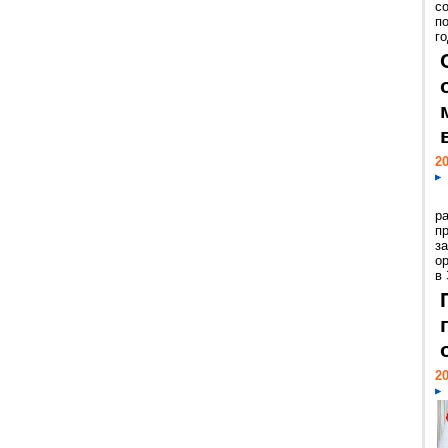
с
п
го
20
р
пр
з
о
в
20