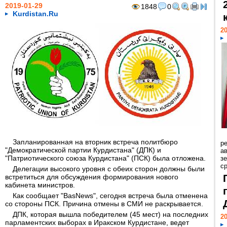
2019-01-29
1848
0
Kurdistan.Ru
20
Запланированная на вторник встреча политбюро
р
"Демократической партии Курдистана" (ДПК) и
ав
"Патриотического союза Курдистана" (ПСК) была отложена.
з
с
Делегации высокого уровня с обеих сторон должны были
встретиться для обсуждения формирования нового
кабинета министров.
Как сообщает "BasNews", сегодня встреча была отменена
со стороны ПСК. Причина отмены в СМИ не раскрывается.
ДПК, которая вышла победителем (45 мест) на последних
20
парламентских выборах в Иракском Курдистане, ведет