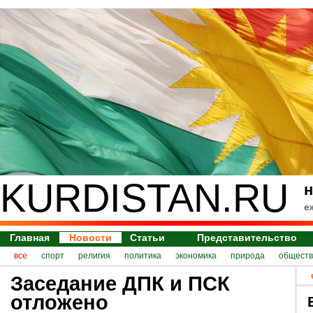
KURDISTAN.RU
н
е
Главная
Новости
Статьи
Представительство
все
спорт
религия
политика
экономика
природа
обществ
Заседание ДПК и ПСК
отложено