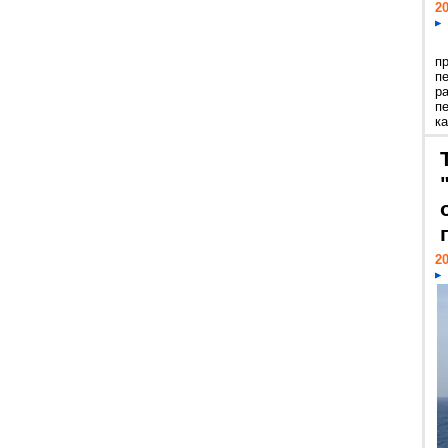
20
п
п
р
п
ка
20