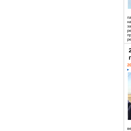
п
н
з
р
п
ре
20
ве