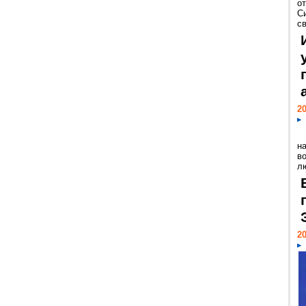
о
С
св
20
н
в
лю
20