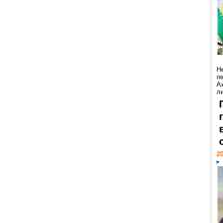
Н
п
А
ли
20