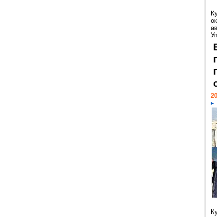
К
ок
а
У
20
К