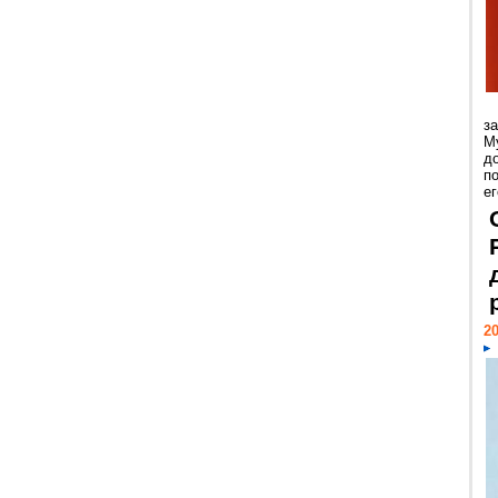
з
М
д
п
ег
20