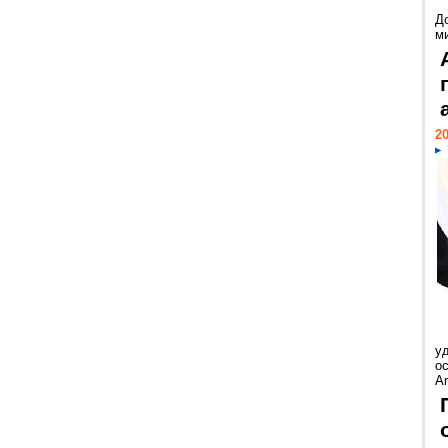
Д
м
20
у
ос
Ar