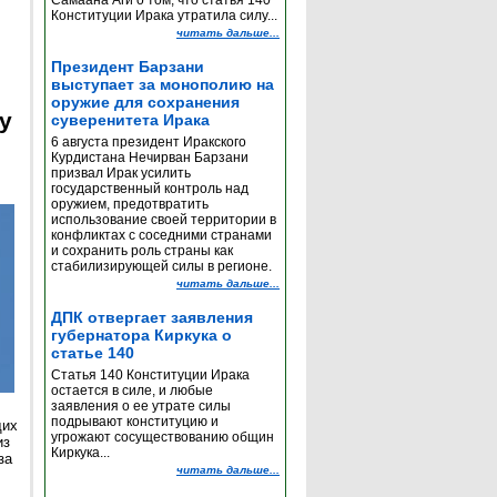
Самаана Аги о том, что статья 140
Конституции Ирака утратила силу...
читать дальше...
Президент Барзани
выступает за монополию на
оружие для сохранения
y
суверенитета Ирака
6 августа президент Иракского
Курдистана Нечирван Барзани
призвал Ирак усилить
государственный контроль над
оружием, предотвратить
использование своей территории в
конфликтах с соседними странами
и сохранить роль страны как
стабилизирующей силы в регионе.
читать дальше...
ДПК отвергает заявления
губернатора Киркука о
статье 140
Статья 140 Конституции Ирака
остается в силе, и любые
заявления о ее утрате силы
подрывают конституцию и
щих
угрожают сосуществованию общин
из
Киркука...
за
читать дальше...