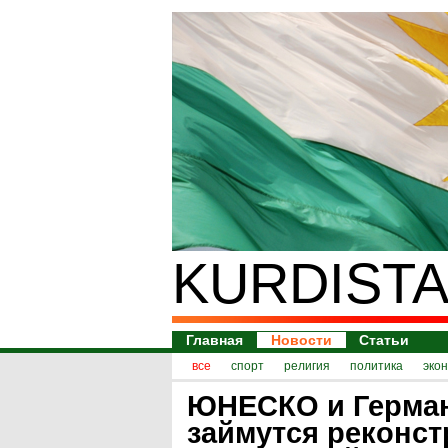
KURDISTA
Главная
Новости
Статьи
все
спорт
религия
политика
эко
ЮНЕСКО и Герма
займутся реконст