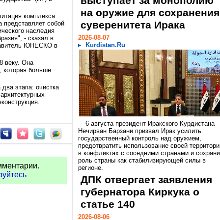
выступает за монополию
на оружие для сохранения
литация комплекса
суверенитета Ирака
а представляет собой
ического наследия
2026-08-07
разия", - сказал в
Kurdistan.Ru
ставитель ЮНЕСКО в
8 веку. Она
, которая больше
 два этапа: очистка
 архитектурных
еконструкция.
6 августа президент Иракского Курдистана
Нечирван Барзани призвал Ирак усилить
государственный контроль над оружием,
предотвратить использование своей территори
в конфликтах с соседними странами и сохрани
роль страны как стабилизирующей силы в
мментарии.
регионе.
руйтесь
ДПК отвергает заявления
губернатора Киркука о
статье 140
2026-08-06