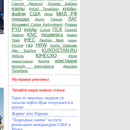
Сакине Джансиз
Хошави Бабакр
езиды
курды-
Кубад Талабани
файли
США
МИД РФ
Ирак
геноцид
ЛАГ
Дохук
Горран
Мохаммед Садек Кабоудванд
Рожава
PYD
курды
ПСК
Сирия
Сергей
KNC
пешмерга
Лавров
Ахмед
IHEC
Тюрк
Джабар Явар
теракт
газ
HRW
Россия
Ашти Хаврами
KURDISTAN.RU
Джо Байден
ЮНЕСКО
Эрбиль
Иран
христиане
Киркук
демонстрация
Amnesty International
Джаляль
Талабани
На правах рекламы
Читайте наши новые статьи
Один из мировых лидеров по
запасам нефти Ирак погружается в
кризис
Жаркое лето Парижа
"Подводные камни" на пути
реализации меморандума США и
Ирана