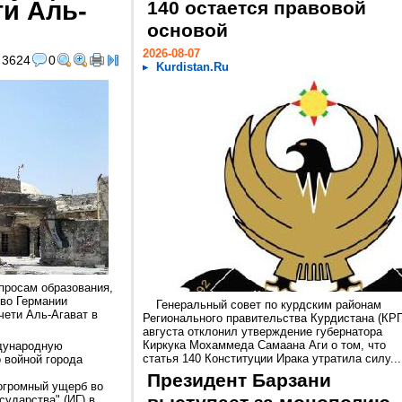
и Аль-
140 остается правовой
основой
2026-08-07
3624
0
Kurdistan.Ru
просам образования,
во Германии
Генеральный совет по курдским районам
чети Аль-Агават в
Регионального правительства Курдистана (КРГ
августа отклонил утверждение губернатора
Киркука Мохаммеда Самаана Аги о том, что
дународную
статья 140 Конституции Ирака утратила силу...
 войной города
Президент Барзани
огромный ущерб во
сударства" (ИГ) в