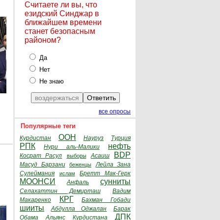
Считаете ли вы, что
езидский Синджар в
ближайшем времени
станет безопасным
районом?
Да
Нет
Не знаю
все опросы
Популярные теги
ООН
Курдистан
Науруз
Турция
РПК
нефть
Нури аль-Малики
BDP
Косрат Расул
Асаиш
выборы
Масуд Барзани
Лейла Зана
беженцы
Сулеймания
Бретт Мак-Герк
ислам
МООНСИ
сунниты
Анфаль
Селахаттин Демирташ
Вадим
КРГ
Макаренко
Бахман Гобади
шииты
Абдулла Оджалан
Барак
ДПК
Обама
Альянс Курдистана