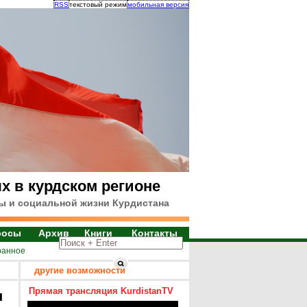
RSS
текстовый режим
мобильная версия
х в курдском регионе
ы и социальной жизни Курдистана
росы
Архив
Книги
Контакты
ранное
другие возможности
Прямая трансляция KurdistanTV
я