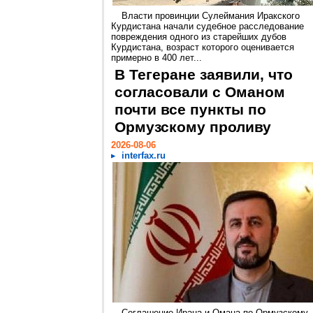
Власти провинции Сулеймания Иракского
Курдистана начали судебное расследование
повреждения одного из старейших дубов
Курдистана, возраст которого оценивается
примерно в 400 лет...
В Тегеране заявили, что
согласовали с Оманом
почти все пункты по
Ормузскому проливу
2026-08-06
interfax.ru
Соглашение Ирана и Омана по Ормузскому