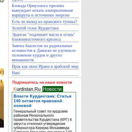
Блокада Ормузского пролива
вынуждает искать альтернативные
маршруты и источники энергии
Есть ли выход из иранского тупика?
Золотой голос Курдистана
Эрдоган "подливает масла в огонь"
ближневосточного кризиса
Замена баасистов на радикальных
исламистов в Дамаске не улучшило
положение курдов и других
меньшинств
Ирак как окно Ирана в арабский мир
Hani
Подпишитесь на наши новости
K
urdistan.Ru
Новости
Власти Курдистана: Статья
140 остается правовой
основой
Генеральный совет по курдским
районам Регионального
правительства Курдистана (КРГ) 6
августа отклонил утверждение
губернатора Киркука Мохаммеда