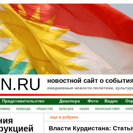
N.RU
новостной сайт о события
ежедневные новости политики, культур
Представительство
Диаспора
Фото
Видео
Оп
номика
природа
общество
культура
наука
происшествия
изб
еще в рубрике
ния
рукцией
Власти Курдистана: Стать