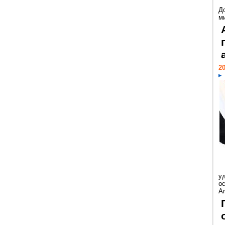
Д
м
20
у
ос
Ar