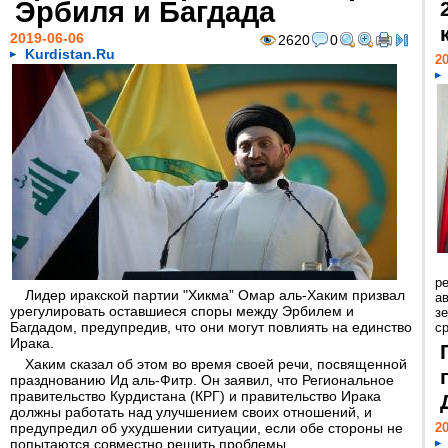
Эрбиля и Багдада
2019-06-06
2620
0
Kurdistan.Ru
20
р
Лидер иракской партии "Хикма” Омар аль-Хаким призвал
ав
урегулировать оставшиеся споры между Эрбилем и
з
Багдадом, предупредив, что они могут повлиять на единство
с
Ирака.
Хаким сказал об этом во время своей речи, посвященной
празднованию Ид аль-Фитр. Он заявил, что Региональное
правительство Курдистана (КРГ) и правительство Ирака
должны работать над улучшением своих отношений, и
предупредил об ухудшении ситуации, если обе стороны не
20
попытаются совместно решить проблемы.