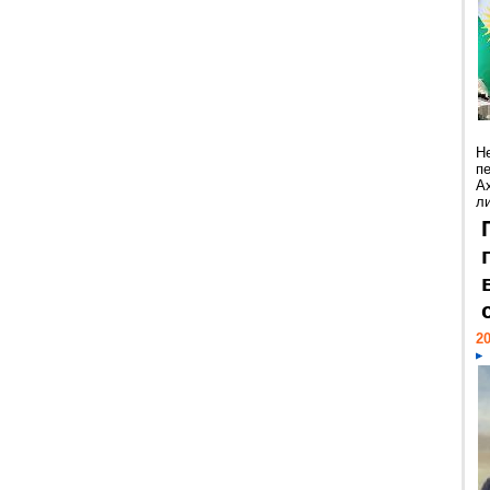
Н
п
А
ли
20