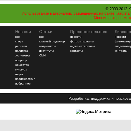
© 2000-2012 K
Использование материалов, размещенных на сайте Kurdistan
Мнение авторов мож
Новости
Статьи
Представительство
Диаспор
все
все
новости
новости
спорт
главный редактор
фотоматериалы
фотоматер
религия
колумнисты
видеоматериалы
видеомате
политика
институты
контакты
контакты
экономика
СМИ
природа
общество
культура
наука
происшествия
избранное
Разработка, поддержка и поискова