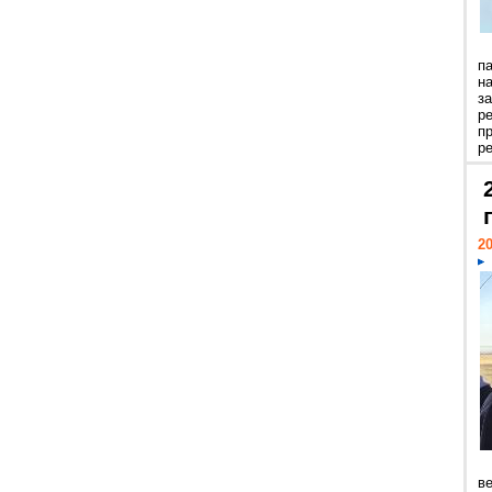
п
н
з
р
п
ре
20
ве