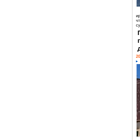
и
ч
с
20