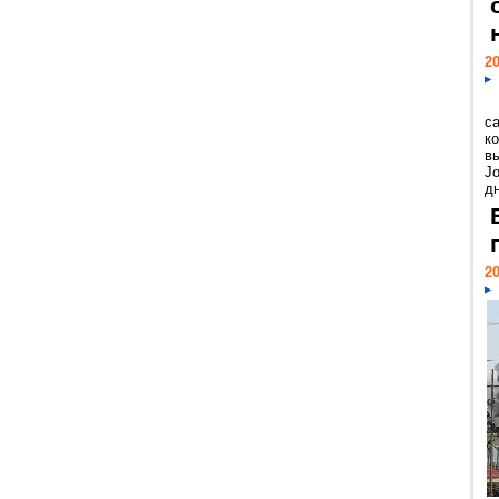
20
с
к
в
Jo
дн
20