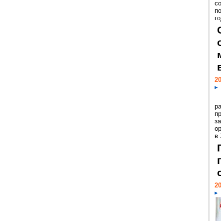
с
п
го
20
р
пр
з
о
в
20