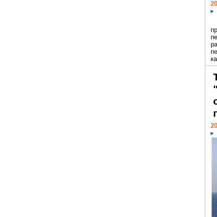
20
п
п
р
п
ка
20