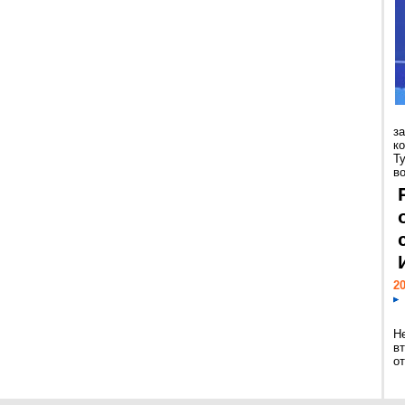
з
к
Т
во
20
Н
в
о