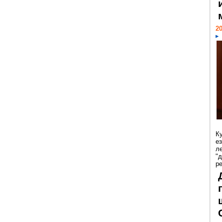
20
К
е
л
"
р