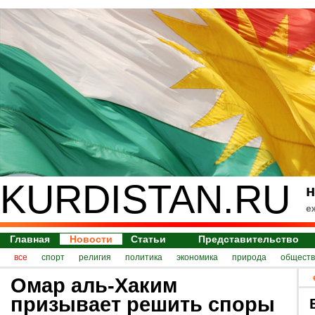
KURDISTAN.RU
н
е
Главная
Новости
Статьи
Представительство
все
спорт
религия
политика
экономика
природа
обществ
Омар аль-Хаким
призывает решить споры