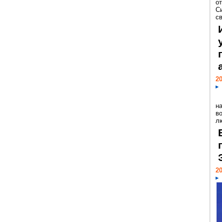
о
С
св
20
н
в
лю
20