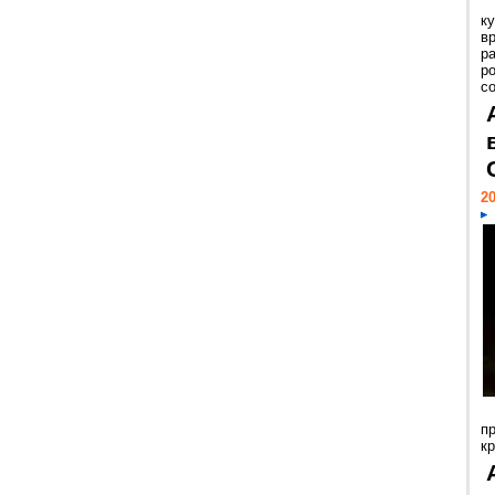
к
в
р
р
с
20
п
к