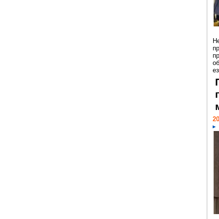
Н
п
п
о
ез
20