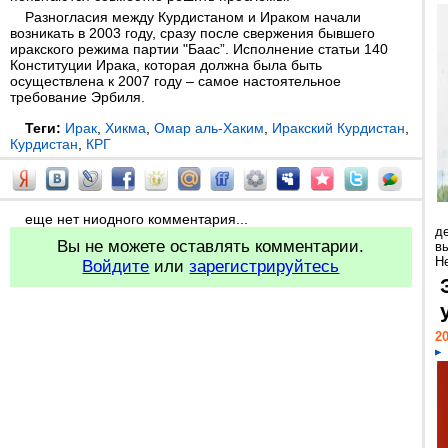
Разногласия между Курдистаном и Ираком начали
возникать в 2003 году, сразу после свержения бывшего
иракского режима партии "Баас”. Исполнение статьи 140
Конституции Ирака, которая должна была быть
осуществлена к 2007 году – самое настоятельное
требование Эрбиля.
Теги:
Ирак
,
Хикма
,
Омар аль-Хаким
,
Иракский Курдистан
,
Курдистан
,
КРГ
еще нет ниодного комментария...
д
Вы не можете оставлять комментарии.
в
Н
Войдите
или
зарегистрируйтесь
20