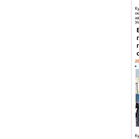
К
ок
а
У
20
К