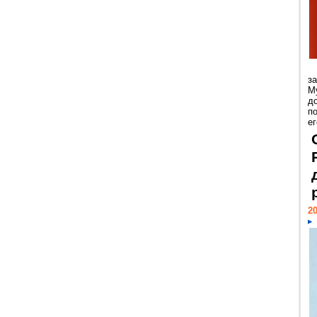
з
М
д
п
ег
20