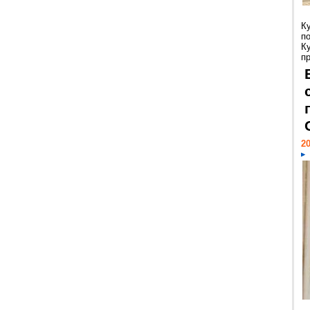
К
п
К
пр
20