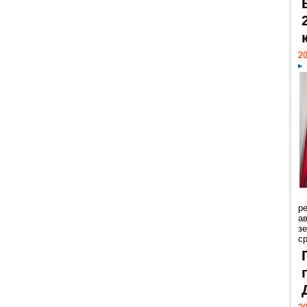
20
р
ав
з
с