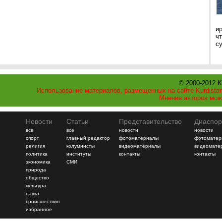
и
ч
с
© 2000-2012 K
Использование материалов, размещенных на сайте Kurdistan
Мнение авторов мож
Новости
Статьи
Представительство
Диаспор
все
все
новости
новости
спорт
главный редактор
фотоматериалы
фотоматер
религия
колумнисты
видеоматериалы
видеомате
политика
институты
контакты
контакты
экономика
СМИ
природа
общество
культура
наука
происшествия
избранное