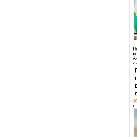
Н
п
А
ли
20