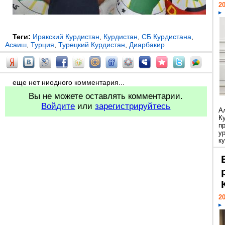
20
Теги:
Иракский Курдистан
,
Курдистан
,
СБ Курдистана
,
Асаиш
,
Турция
,
Турецкий Курдистан
,
Диарбакир
еще нет ниодного комментария...
Вы не можете оставлять комментарии.
Войдите
или
зарегистрируйтесь
А
К
п
у
ку
20