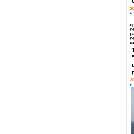
20
п
п
р
п
ка
20