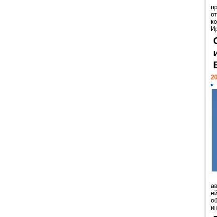
п
о
к
И
20
а
ей
о
и