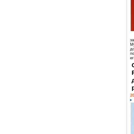
з
М
д
п
ег
20