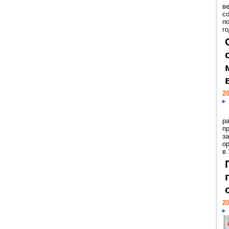
ве
с
п
го
20
р
пр
з
о
в
20