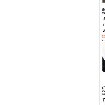
Д
м
20
у
ос
Ar