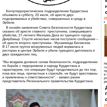
Контртеррористическое подразделение Курдистана
объявило в субботу, 20 июля, об аресте двух
20
подозреваемых в убийствах, совершенных в среду в
Эрбиле.
В онлайн-заявлении Совета Безопасности Курдистана
сказано об аресте главного преступника, совершившего
убийства, 27-летнего Мезлума Даха из турецкого города
Диярбакыр. Спустя несколько часов поступило сообщение –
об аресте второго преступника - Мухаммеда Бисиксиза.
В 17 июля группа вооруженных людей ворвалась в
ресторан в центре Эрбиля и убила турецкого дипломата и
двух гражданских лиц.
"Мы воздаем должное силам безопасности, подразделению
Н
по борьбе с терроризмом и народу Курдистана и
г
гарантируем, что операции будут продолжаться до тех пор,
п
пока все лица, причастные к стрельбе, не будут арестованы
в
и привлечены к ответственности", - заявил ранее
р
представитель Регионального правительства Курдистана.
ре
20