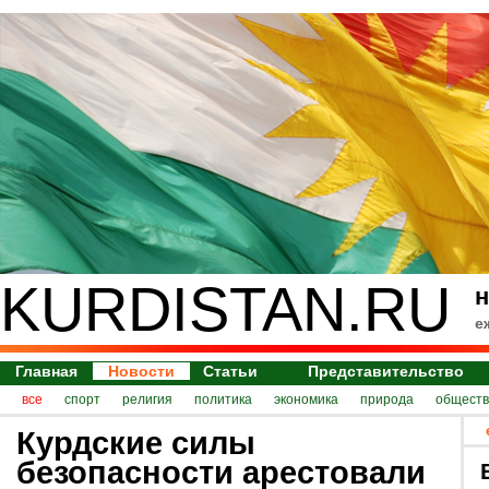
KURDISTAN.RU
н
е
Главная
Новости
Статьи
Представительство
все
спорт
религия
политика
экономика
природа
обществ
Курдские силы
безопасности арестовали