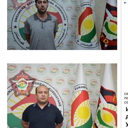
с
п
с