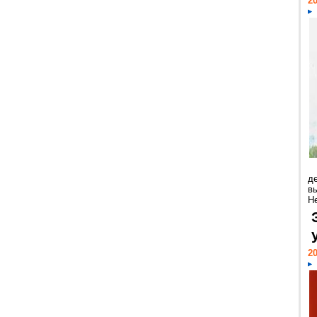
20
д
в
Н
20