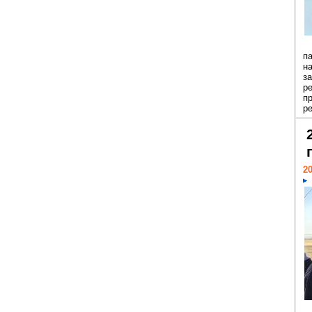
п
н
з
р
п
ре
20