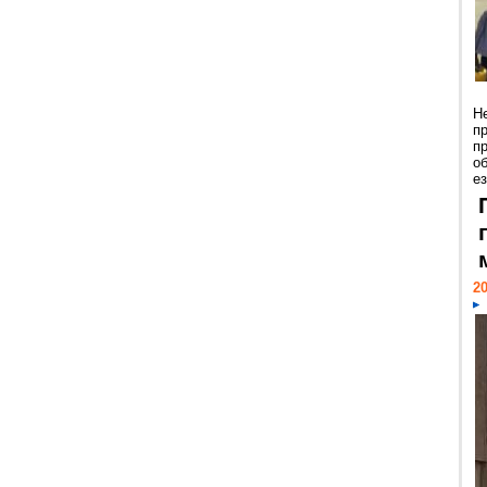
Н
п
п
о
ез
20