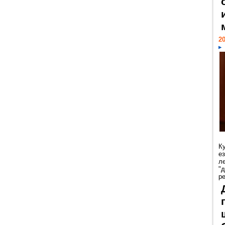
20
К
е
л
"
р