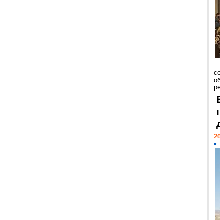
со
о
ре
20