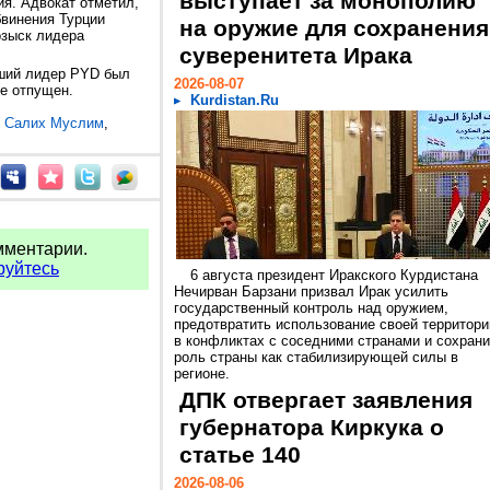
выступает за монополию
ия. Адвокат отметил,
бвинения Турции
на оружие для сохранения
озыск лидера
суверенитета Ирака
вший лидер PYD был
2026-08-07
ре отпущен.
Kurdistan.Ru
,
Салих Муслим
,
мментарии.
руйтесь
6 августа президент Иракского Курдистана
Нечирван Барзани призвал Ирак усилить
государственный контроль над оружием,
предотвратить использование своей территори
в конфликтах с соседними странами и сохрани
роль страны как стабилизирующей силы в
регионе.
ДПК отвергает заявления
губернатора Киркука о
статье 140
2026-08-06