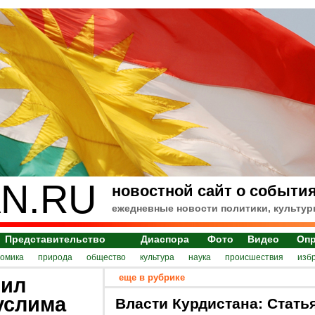
N.RU
новостной сайт о события
ежедневные новости политики, культур
Представительство
Диаспора
Фото
Видео
Оп
номика
природа
общество
культура
наука
происшествия
изб
еще в рубрике
нил
услима
Власти Курдистана: Стать