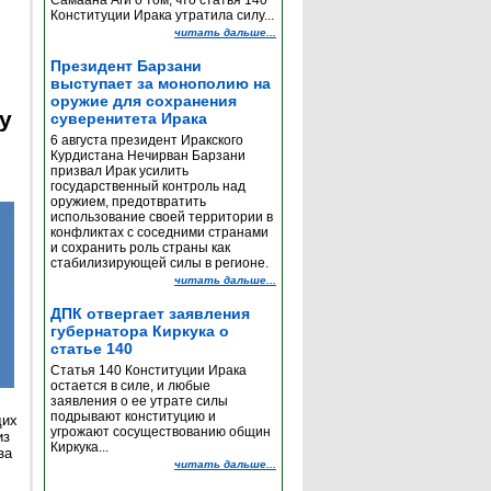
Самаана Аги о том, что статья 140
Конституции Ирака утратила силу...
читать дальше...
Президент Барзани
выступает за монополию на
оружие для сохранения
y
суверенитета Ирака
6 августа президент Иракского
Курдистана Нечирван Барзани
призвал Ирак усилить
государственный контроль над
оружием, предотвратить
использование своей территории в
конфликтах с соседними странами
и сохранить роль страны как
стабилизирующей силы в регионе.
читать дальше...
ДПК отвергает заявления
губернатора Киркука о
статье 140
Статья 140 Конституции Ирака
остается в силе, и любые
заявления о ее утрате силы
подрывают конституцию и
щих
угрожают сосуществованию общин
из
Киркука...
за
читать дальше...