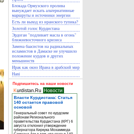
Блокада Ормузского пролива
вынуждает искать альтернативные
маршруты и источники энергии
Есть ли выход из иранского тупика?
Золотой голос Курдистана
Эрдоган "подливает масла в огонь"
ближневосточного кризиса
Замена баасистов на радикальных
исламистов в Дамаске не улучшило
положение курдов и других
меньшинств
Ирак как окно Ирана в арабский мир
Hani
Подпишитесь на наши новости
K
urdistan.Ru
Новости
Власти Курдистана: Статья
140 остается правовой
основой
Генеральный совет по курдским
районам Регионального
правительства Курдистана (КРГ) 6
августа отклонил утверждение
губернатора Киркука Мохаммеда