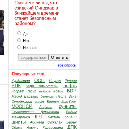
Считаете ли вы, что
езидский Синджар в
ближайшем времени
станет безопасным
районом?
Да
Нет
Не знаю
все опросы
Популярные теги
ООН
Курдистан
Науруз
Турция
РПК
нефть
Нури аль-Малики
BDP
Косрат Расул
Асаиш
выборы
Масуд Барзани
Лейла Зана
беженцы
Сулеймания
Бретт Мак-Герк
ислам
МООНСИ
сунниты
Анфаль
Селахаттин Демирташ
Вадим
КРГ
Макаренко
Бахман Гобади
шииты
Абдулла Оджалан
Барак
ДПК
Обама
Альянс Курдистана