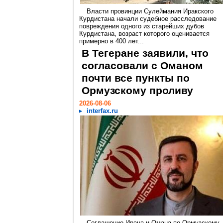
Власти провинции Сулеймания Иракского
Курдистана начали судебное расследование
повреждения одного из старейших дубов
Курдистана, возраст которого оценивается
примерно в 400 лет...
В Тегеране заявили, что
согласовали с Оманом
почти все пункты по
Ормузскому проливу
2026-08-06
interfax.ru
Соглашение Ирана и Омана по Ормузскому