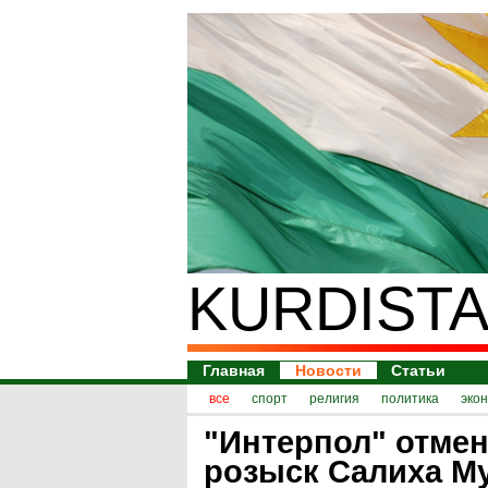
KURDISTA
Главная
Новости
Статьи
все
спорт
религия
политика
эко
"Интерпол" отме
розыск Салиха М