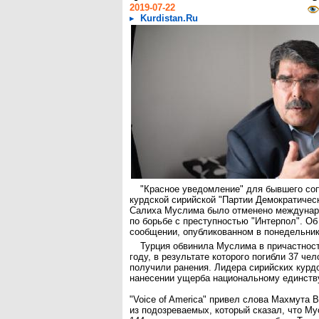
2019-07-22
Kurdistan.Ru
"Красное уведомление" для бывшего со
курдской сирийской "Партии Демократичес
Салиха Муслима было отменено междунар
по борьбе с преступностью "Интерпол". Об
сообщении, опубликованном в понедельник
Турция обвинила Муслима в причастност
году, в результате которого погибли 37 чел
получили ранения. Лидера сирийских курд
нанесении ущерба национальному единству
"Voice of America" привел слова Махмута 
из подозреваемых, который сказал, что М