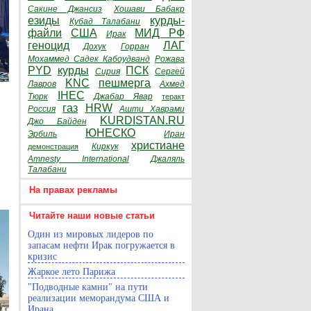
Сакине Джансиз
Хошави Бабакр
езиды
курды-
Кубад Талабани
файли
США
МИД РФ
Ирак
геноцид
ЛАГ
Дохук
Горран
Мохаммед Садек Кабоудванд
Рожава
PYD
курды
ПСК
Сирия
Сергей
KNC
пешмерга
Лавров
Ахмед
IHEC
Тюрк
Джабар Явар
теракт
газ
HRW
Россия
Ашти Хаврами
KURDISTAN.RU
Джо Байден
ЮНЕСКО
Эрбиль
Иран
христиане
Киркук
демонстрация
Amnesty International
Джаляль
Талабани
На правах рекламы
Читайте наши новые статьи
Один из мировых лидеров по
запасам нефти Ирак погружается в
кризис
Жаркое лето Парижа
"Подводные камни" на пути
реализации меморандума США и
Ирана