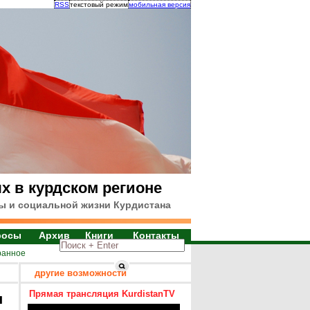
RSS
текстовый режим
мобильная версия
х в курдском регионе
ы и социальной жизни Курдистана
росы
Архив
Книги
Контакты
ранное
другие возможности
Прямая трансляция KurdistanTV
я