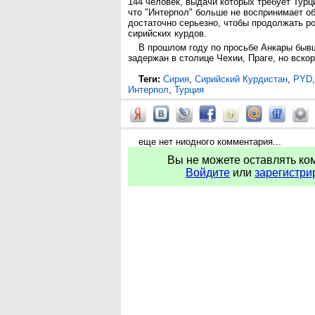
144 человек, выдачи которых требует Турц
что "Интерпол" больше не воспринимает о
достаточно серьезно, чтобы продолжать р
сирийских курдов.
В прошлом году по просьбе Анкары бы
задержан в столице Чехии, Праге, но вско
Теги:
Сирия
,
Сирийский Курдистан
,
PYD
Интерпол
,
Турция
еще нет ниодного комментария...
Вы не можете оставлять ко
Войдите
или
зарегистри