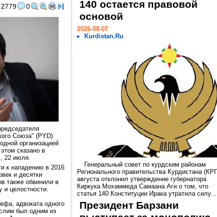
140 остается правовой
2779
0
основой
2026-08-07
Kurdistan.Ru
председателя
кого Союза" (PYD)
одной организацией
 этом сказано в
, 22 июля.
Генеральный совет по курдским районам
и к нападению в 2016
Регионального правительства Курдистана (КРГ
овек и десятки
августа отклонил утверждение губернатора
ов также обвинили в
Киркука Мохаммеда Самаана Аги о том, что
 и целостности.
статья 140 Конституции Ирака утратила силу...
Президент Барзани
Вефа, адвоката одного
услим был одним из