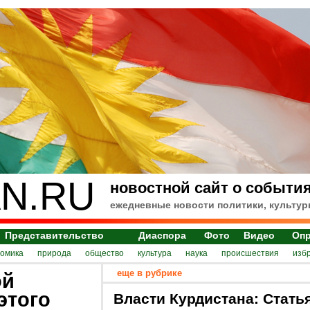
N.RU
новостной сайт о события
ежедневные новости политики, культур
Представительство
Диаспора
Фото
Видео
Оп
номика
природа
общество
культура
наука
происшествия
изб
еще в рубрике
ой
этого
Власти Курдистана: Стать