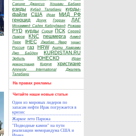
Сакине Джансиз
Хошави Бабакр
езиды
курды-
Кубад Талабани
файли
США
МИД РФ
Ирак
геноцид
ЛАГ
Дохук
Горран
Мохаммед Садек Кабоудванд
Рожава
PYD
курды
ПСК
Сирия
Сергей
KNC
пешмерга
Лавров
Ахмед
IHEC
Тюрк
Джабар Явар
теракт
газ
HRW
Россия
Ашти Хаврами
KURDISTAN.RU
Джо Байден
ЮНЕСКО
Эрбиль
Иран
христиане
Киркук
демонстрация
Amnesty International
Джаляль
Талабани
На правах рекламы
Читайте наши новые статьи
Один из мировых лидеров по
запасам нефти Ирак погружается в
кризис
Жаркое лето Парижа
"Подводные камни" на пути
реализации меморандума США и
Ирана