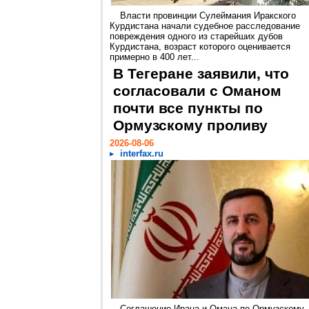
Власти провинции Сулеймания Иракского
Курдистана начали судебное расследование
повреждения одного из старейших дубов
Курдистана, возраст которого оценивается
примерно в 400 лет...
В Тегеране заявили, что
согласовали с Оманом
почти все пункты по
Ормузскому проливу
2026-08-06
interfax.ru
Соглашение Ирана и Омана по Ормузскому