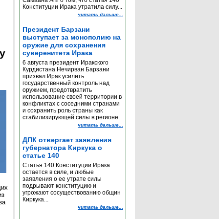
Самаана Аги о том, что статья 140
Конституции Ирака утратила силу...
читать дальше...
Президент Барзани
выступает за монополию на
оружие для сохранения
y
суверенитета Ирака
6 августа президент Иракского
Курдистана Нечирван Барзани
призвал Ирак усилить
государственный контроль над
оружием, предотвратить
использование своей территории в
конфликтах с соседними странами
и сохранить роль страны как
стабилизирующей силы в регионе.
читать дальше...
ДПК отвергает заявления
губернатора Киркука о
статье 140
Статья 140 Конституции Ирака
остается в силе, и любые
заявления о ее утрате силы
подрывают конституцию и
щих
угрожают сосуществованию общин
из
Киркука...
за
читать дальше...