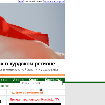
RSS
текстовый режим
мобильная версия
х в курдском регионе
ы и социальной жизни Курдистана
росы
Архив
Книги
Контакты
ранное
другие возможности
Прямая трансляция KurdistanTV
я