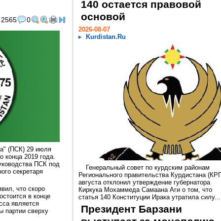
140 остается правовой
основой
2565
0
2026-08-07
Kurdistan.Ru
а" (ПСК) 29 июля
о конца 2019 года.
уководства ПСК под
Генеральный совет по курдским районам
ого секретаря
Регионального правительства Курдистана (КРГ
августа отклонил утверждение губернатора
вил, что скоро
Киркука Мохаммеда Самаана Аги о том, что
остоится в конце
статья 140 Конституции Ирака утратила силу...
есса является
Президент Барзани
ы партии сверху