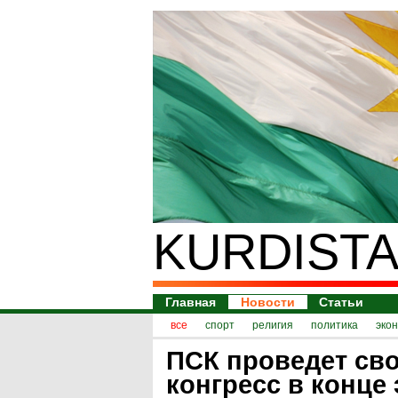
KURDISTA
Главная
Новости
Статьи
все
спорт
религия
политика
эко
ПСК проведет св
конгресс в конце 