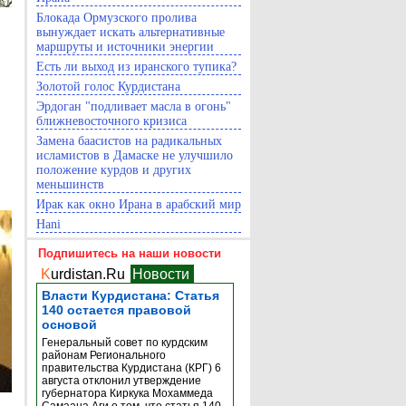
Блокада Ормузского пролива
вынуждает искать альтернативные
маршруты и источники энергии
Есть ли выход из иранского тупика?
Золотой голос Курдистана
Эрдоган "подливает масла в огонь"
ближневосточного кризиса
Замена баасистов на радикальных
исламистов в Дамаске не улучшило
положение курдов и других
меньшинств
Ирак как окно Ирана в арабский мир
Hani
Подпишитесь на наши новости
K
urdistan.Ru
Новости
Власти Курдистана: Статья
140 остается правовой
основой
Генеральный совет по курдским
районам Регионального
правительства Курдистана (КРГ) 6
августа отклонил утверждение
губернатора Киркука Мохаммеда