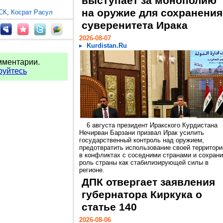
выступает за монополию
на оружие для сохранения
СК
,
Косрат Расул
суверенитета Ирака
2026-08-07
Kurdistan.Ru
мментарии.
руйтесь
6 августа президент Иракского Курдистана
Нечирван Барзани призвал Ирак усилить
государственный контроль над оружием,
предотвратить использование своей территори
в конфликтах с соседними странами и сохрани
роль страны как стабилизирующей силы в
регионе.
ДПК отвергает заявления
губернатора Киркука о
статье 140
2026-08-06