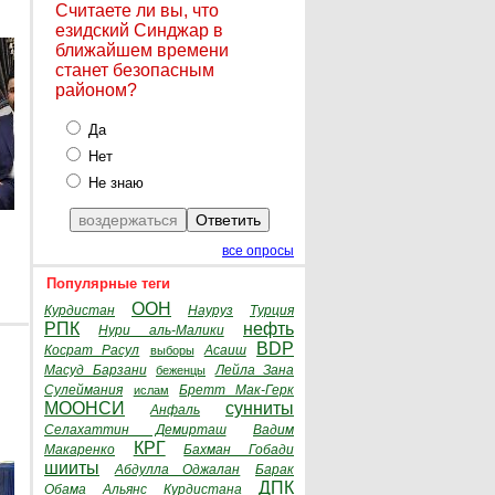
Считаете ли вы, что
езидский Синджар в
ближайшем времени
станет безопасным
районом?
Да
Нет
Не знаю
все опросы
Популярные теги
ООН
Курдистан
Науруз
Турция
РПК
нефть
Нури аль-Малики
BDP
Косрат Расул
Асаиш
выборы
Масуд Барзани
Лейла Зана
беженцы
Сулеймания
Бретт Мак-Герк
ислам
МООНСИ
сунниты
Анфаль
Селахаттин Демирташ
Вадим
КРГ
Макаренко
Бахман Гобади
шииты
Абдулла Оджалан
Барак
ДПК
Обама
Альянс Курдистана