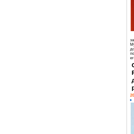
з
М
д
п
ег
20