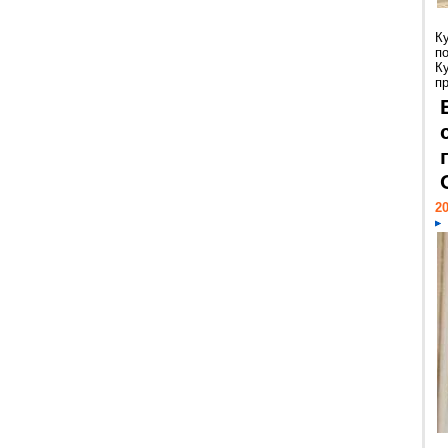
К
п
К
пр
20