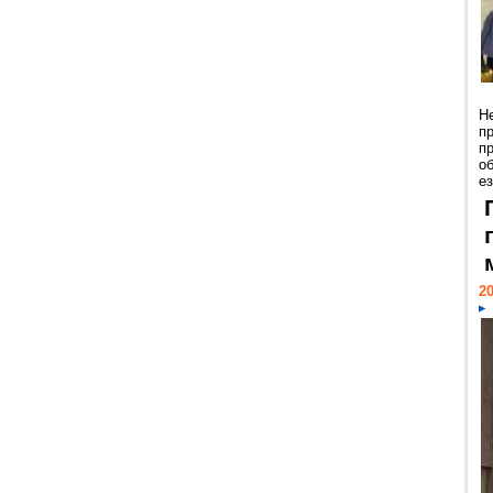
Н
п
п
о
ез
20