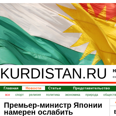
KURDISTAN.RU
н
е
Главная
Новости
Статьи
Представительство
все
спорт
религия
политика
экономика
природа
обществ
Премьер-министр Японии
намерен ослабить