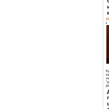
20
К
е
л
"
р