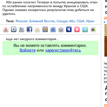
Абэ ранее посетил Тегеран в попытке инициировать план
по ослаблению напряженности между Ираном и США.
Однако никаких конкретных результатов пока добиться не
удалось.
20
Теги:
Япония
,
Ближний Восток
,
Синдзо Абэ
,
США
,
Иран
еще нет ниодного комментария...
Вы не можете оставлять комментарии.
Войдите
или
зарегистрируйтесь
Н
г
п
в
р
ре
20