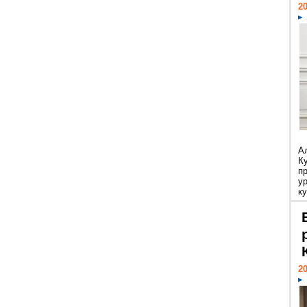
20
А
К
п
у
ку
20