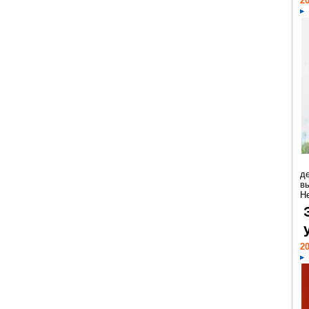
20
д
в
Н
20