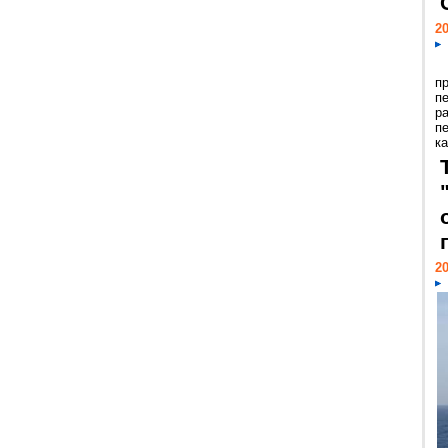
20
п
п
р
п
ка
20