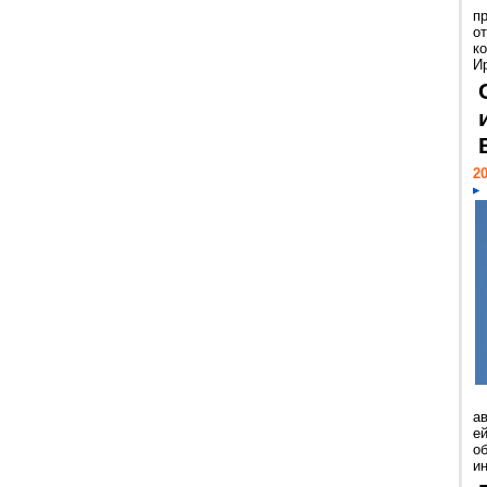
п
о
к
И
20
а
ей
о
и