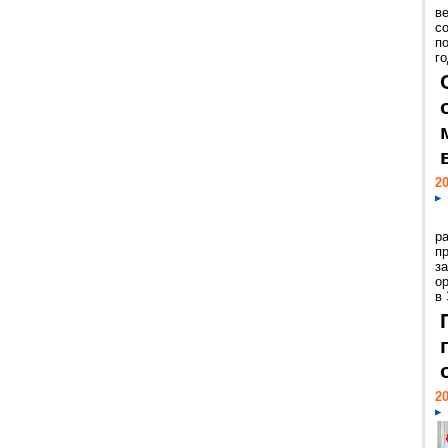
ве
с
п
го
20
р
пр
з
о
в
20