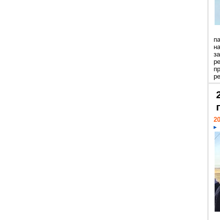
п
н
з
р
п
ре
20