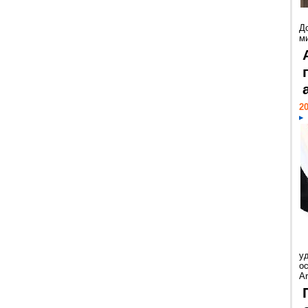
Д
м
20
у
ос
Ar