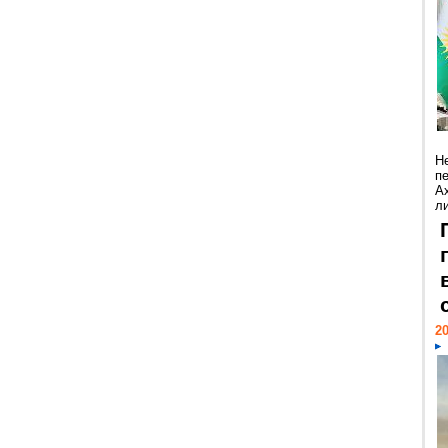
Н
п
А
ли
20