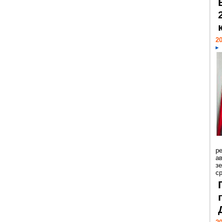
20
р
ав
з
с