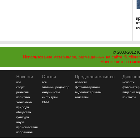
и
ч
с
© 2000-2012 K
Использование материалов, размещенных на сайте Kurdistan
Мнение авторов мож
Новости
Статьи
Представительство
Диаспор
все
все
новости
новости
спорт
главный редактор
фотоматериалы
фотоматер
религия
колумнисты
видеоматериалы
видеомате
политика
институты
контакты
контакты
экономика
СМИ
природа
общество
культура
наука
происшествия
избранное