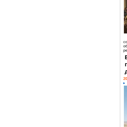
со
о
ре
20