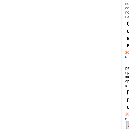
ве
с
п
го
20
р
пр
з
о
в
20