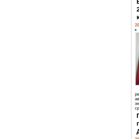
20
р
ав
з
с