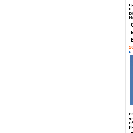
п
о
к
И
20
а
ей
о
и