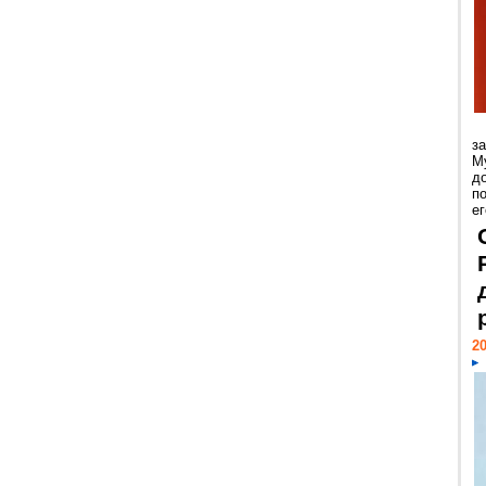
з
М
д
п
ег
20