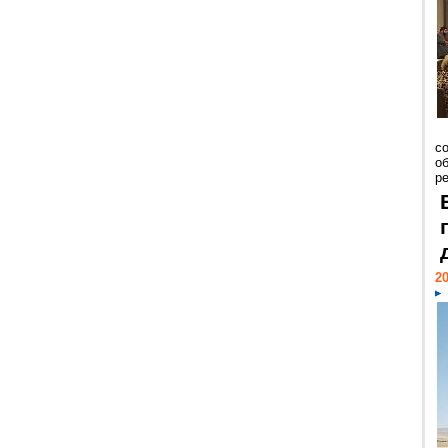
со
о
ре
20