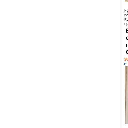
К
п
К
пр
20