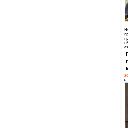
Н
п
п
о
ез
20