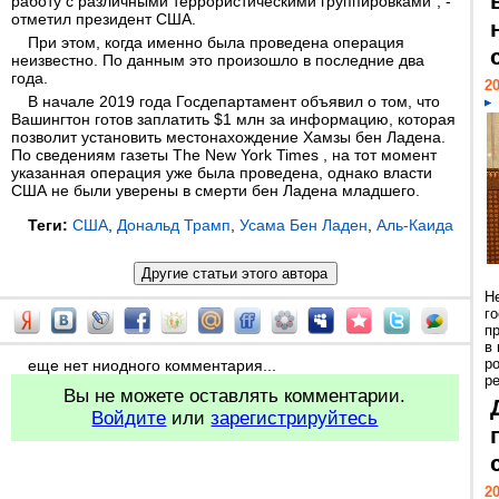
работу с различными террористическими группировками", -
отметил президент США.
При этом, когда именно была проведена операция
неизвестно. По данным это произошло в последние два
года.
20
В начале 2019 года Госдепартамент объявил о том, что
Вашингтон готов заплатить $1 млн за информацию, которая
позволит установить местонахождение Хамзы бен Ладена.
По сведениям газеты The New York Times , на тот момент
указанная операция уже была проведена, однако власти
США не были уверены в смерти бен Ладена младшего.
Теги:
США
,
Дональд Трамп
,
Усама Бен Ладен
,
Аль-Каида
Н
г
п
в
р
еще нет ниодного комментария...
ре
Вы не можете оставлять комментарии.
Войдите
или
зарегистрируйтесь
20