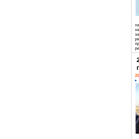
п
н
з
р
п
ре
20