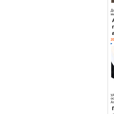
Д
м
20
у
ос
Ar