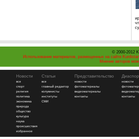
и
ч
с
© 2000-2012 K
Использование материалов, размещенных на сайте Kurdistan
Мнение авторов мож
Новости
Статьи
Представительство
Диаспор
все
все
новости
новости
спорт
главный редактор
фотоматериалы
фотоматер
религия
колумнисты
видеоматериалы
видеомате
политика
институты
контакты
контакты
экономика
СМИ
природа
общество
культура
наука
происшествия
избранное