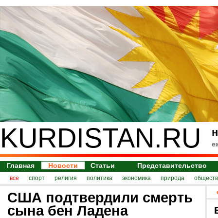
KURDISTAN.RU
н
е
Главная
Новости
Статьи
Представительство
все
спорт
религия
политика
экономика
природа
обществ
США подтвердили смерть
сына бен Ладена