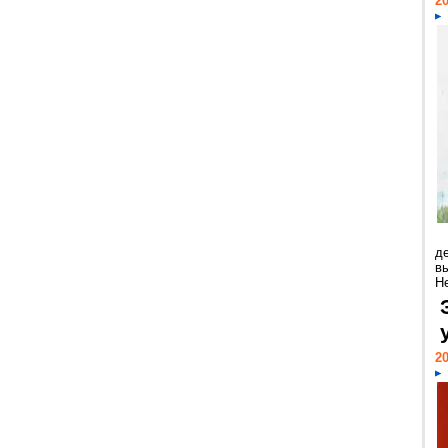
20
д
в
Н
20