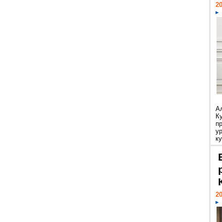
20
А
К
п
у
ку
20