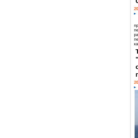
20
п
п
р
п
ка
20