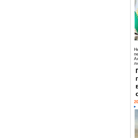
Н
п
А
ли
20