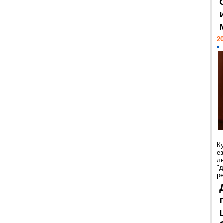
20
К
е
л
"
р