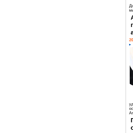
Д
м
20
у
ос
Ar