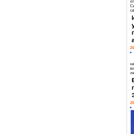
о
С
св
20
н
в
лю
20