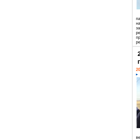
п
н
з
р
п
ре
20
ве