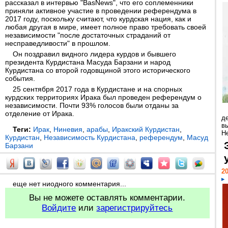
рассказал в интервью "BasNews", что его соплеменники
приняли активное участие в проведении референдума в
2017 году, поскольку считают, что курдская нация, как и
любая другая в мире, имеет полное право требовать своей
независимости "после достаточных страданий от
несправедливости" в прошлом.
Он поздравил видного лидера курдов и бывшего
президента Курдистана Масуда Барзани и народ
Курдистана со второй годовщиной этого исторического
события.
25 сентября 2017 года в Курдистане и на спорных
курдских территориях Ирака был проведен референдум о
независимости. Почти 93% голосов были отданы за
отделение от Ирака.
д
в
Теги:
Ирак
,
Ниневия
,
арабы
,
Иракский Курдистан
,
Н
Курдистан
,
Независимость Курдистана
,
референдум
,
Масуд
Барзани
20
еще нет ниодного комментария...
Вы не можете оставлять комментарии.
Войдите
или
зарегистрируйтесь