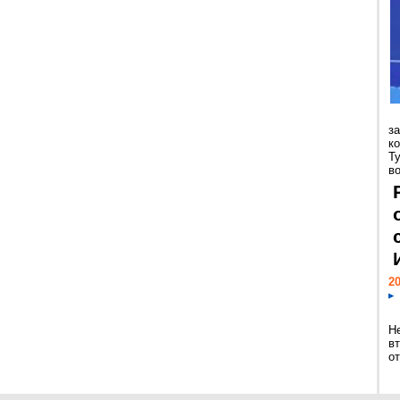
з
к
Т
во
20
Н
в
о