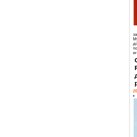
з
М
д
п
ег
20