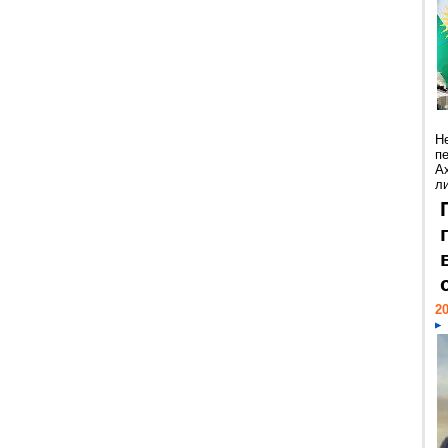
Н
п
А
ли
20