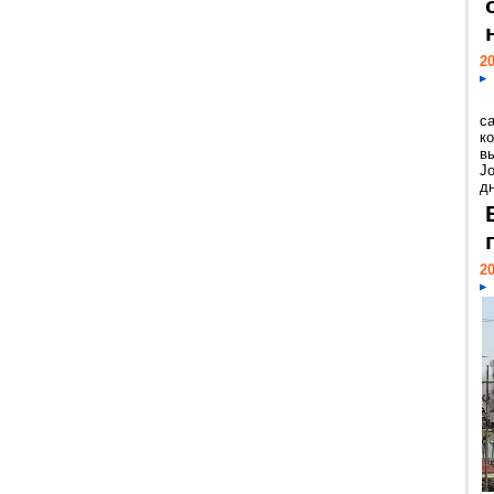
20
с
к
в
Jo
дн
20