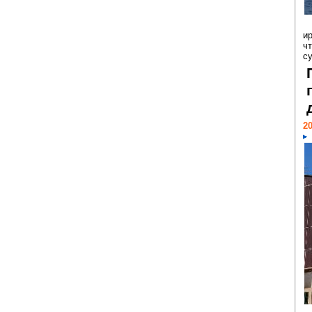
и
ч
с
20