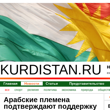
KURDISTAN.RU
н
е
Главная
Новости
Статьи
Представительство
все
спорт
религия
политика
экономика
природа
обществ
Арабские племена
подтверждают поддержку