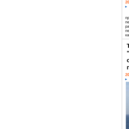
20
п
п
р
п
ка
20