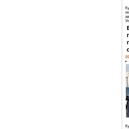
К
ок
а
У
20
К