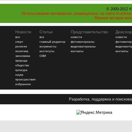
© 2000-2012 K
Использование материалов, размещенных на сайте Kurdistan
Мнение авторов мож
Новости
Статьи
Представительство
Диаспор
все
все
новости
новости
спорт
главный редактор
фотоматериалы
фотоматер
религия
колумнисты
видеоматериалы
видеомате
политика
институты
контакты
контакты
экономика
СМИ
природа
общество
культура
наука
происшествия
избранное
Разработка, поддержка и поискова