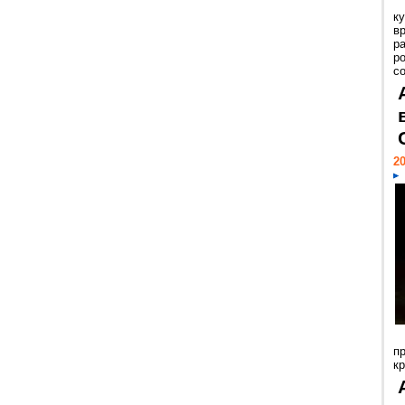
к
в
р
р
с
20
п
к