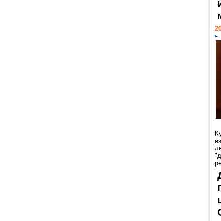
20
К
е
л
"
р