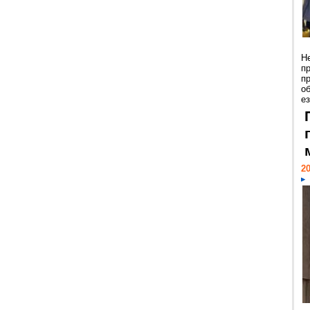
Н
п
п
о
ез
20