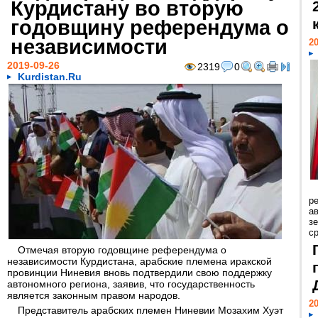
Курдистану во вторую
годовщину референдума о
независимости
20
2019-09-26
2319
0
Kurdistan.Ru
р
ав
з
с
Отмечая вторую годовщине референдума о
независимости Курдистана, арабские племена иракской
провинции Ниневия вновь подтвердили свою поддержку
автономного региона, заявив, что государственность
является законным правом народов.
20
Представитель арабских племен Ниневии Мозахим Хуэт