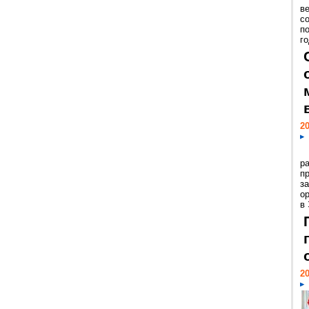
ве
с
п
го
20
р
пр
з
о
в
20