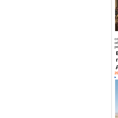
со
о
ре
20