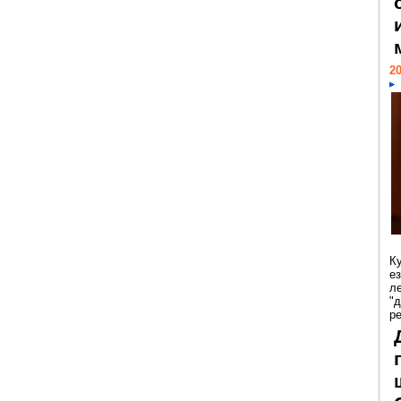
20
К
е
л
"
р