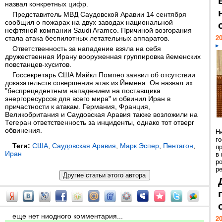
назвал конкретных цифр.
Представитель МВД Саудовской Аравии 14 сентября
сообщил о пожарах на двух заводах национальной
нефтяной компании Saudi Aramco. Причиной возгорания
стала атака беспилотных летательных аппаратов.
20
Ответственность за нападение взяла на себя
дружественная Ирану вооруженная группировка йеменских
повстанцев-хуситов.
Госсекретарь США Майкл Помпео заявил об отсутствии
доказательств совершения атак из Йемена. Он назвал их
"беспрецедентным нападением на поставщика
энергоресурсов для всего мира" и обвинил Иран в
причастности к атакам. Германия, Франция,
Великобритания и Саудовская Аравия также возложили на
Тегеран ответственность за инциденты, однако тот отверг
обвинения.
Н
г
Теги:
США
,
Саудовская Аравия
,
Марк Эспер
,
Пентагон
,
п
Иран
в
р
ре
еще нет ниодного комментария...
20