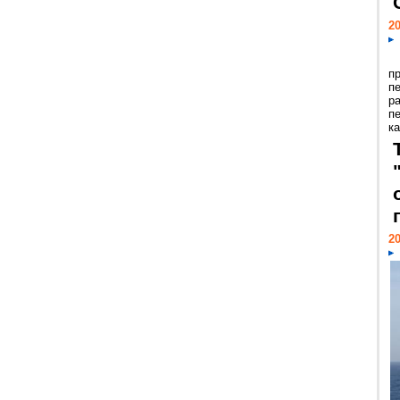
20
п
п
р
п
ка
20