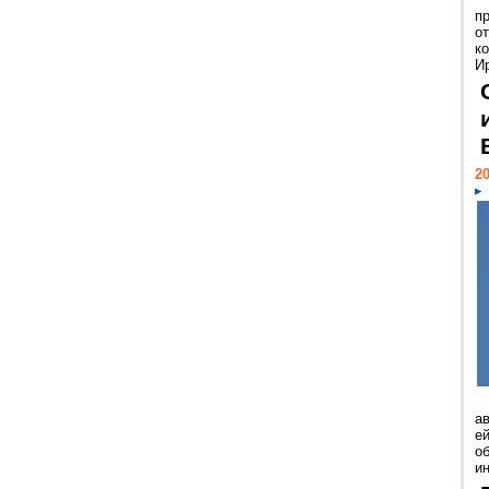
п
о
к
И
20
а
ей
о
и