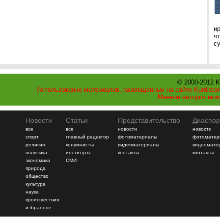
и
ч
с
© 2000-2012 K
Использование материалов, размещенных на сайте Kurdistan
Мнение авторов мож
Новости
Статьи
Представительство
Диаспор
все
все
новости
новости
спорт
главный редактор
фотоматериалы
фотоматер
религия
колумнисты
видеоматериалы
видеомате
политика
институты
контакты
контакты
экономика
СМИ
природа
общество
культура
наука
происшествия
избранное