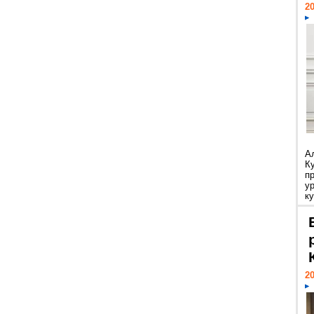
20
А
К
п
у
ку
20