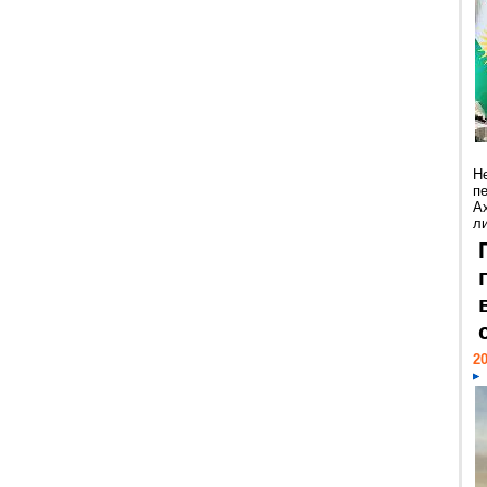
Н
п
А
ли
20