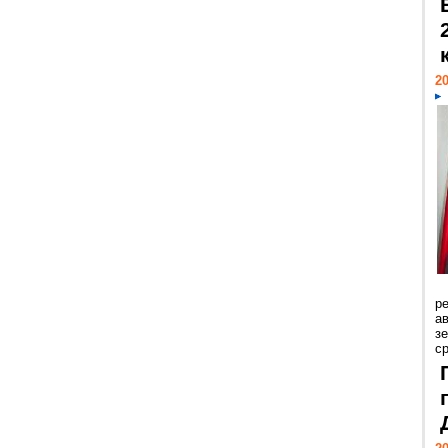
20
р
ав
з
с