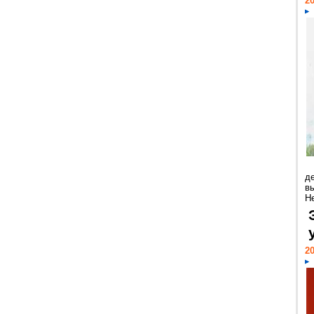
20
д
в
Н
20