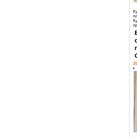
К
п
К
пр
20