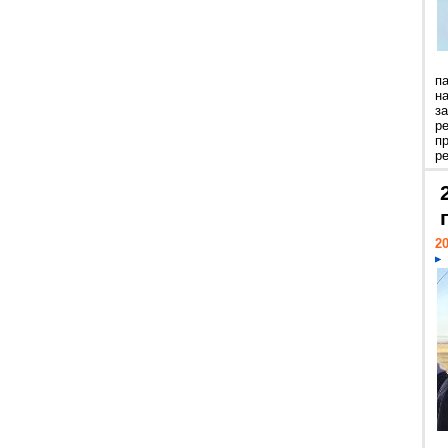
п
н
з
р
п
ре
20