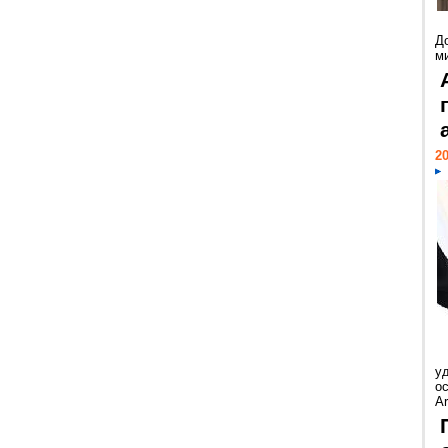
Д
м
20
у
ос
Ar