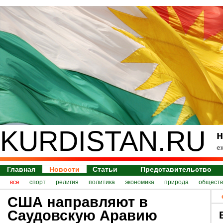
KURDISTAN.RU
н
е
Главная
Новости
Статьи
Представительство
все
спорт
религия
политика
экономика
природа
обществ
США направляют в
Саудовскую Аравию