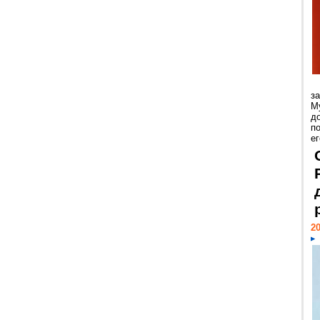
з
М
д
п
ег
20