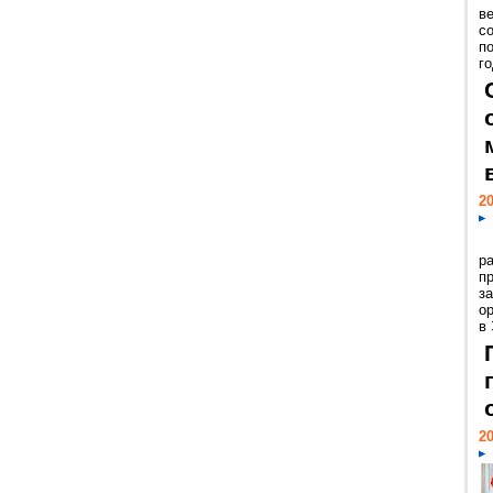
ве
с
п
го
20
р
пр
з
о
в
20