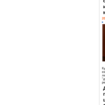
20
К
е
л
"
р