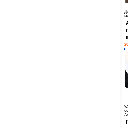
Д
м
20
у
ос
Ar