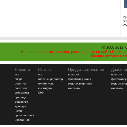
и
ч
с
© 2000-2012 K
Использование материалов, размещенных на сайте Kurdistan
Мнение авторов мож
Новости
Статьи
Представительство
Диаспор
все
все
новости
новости
спорт
главный редактор
фотоматериалы
фотоматер
религия
колумнисты
видеоматериалы
видеомате
политика
институты
контакты
контакты
экономика
СМИ
природа
общество
культура
наука
происшествия
избранное