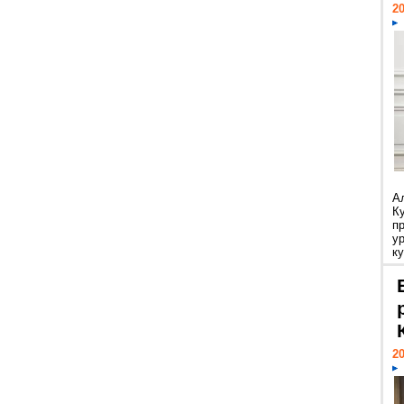
20
А
К
п
у
ку
20