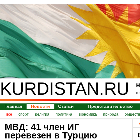
KURDISTAN.RU
н
е
Главная
Новости
Статьи
Представительство
все
спорт
религия
политика
экономика
природа
обществ
МВД: 41 член ИГ
перевезен в Турцию