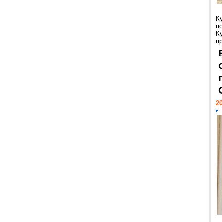
К
п
К
пр
20