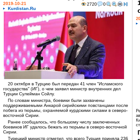
2019-10-21
2720
0
Kurdistan.Ru
20
20 октября в Турцию был передан 41 член "Исламского
государства" (ИГ), о чем заявил министр внутренних дел
Турции Сулейман Сойлу.
По словам министра, боевики были захвачены
поддерживаемыми Анкарой сирийскими повстанцами после
побега из тюрьмы, охраняемой курдскими силами в северо-
Р
восточной Сирии.
а
К
Ранее сообщалось, что большому числу заключенных
ст
боевиков ИГ удалось бежать из тюрьмы в северо-восточной
Сирии.
Турецкий министр отметил, что всего Турция приняла 236