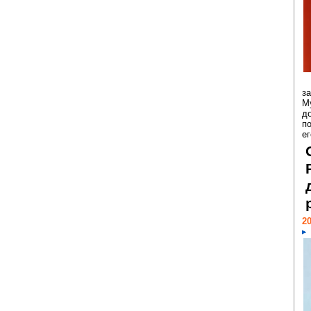
з
М
д
п
ег
20