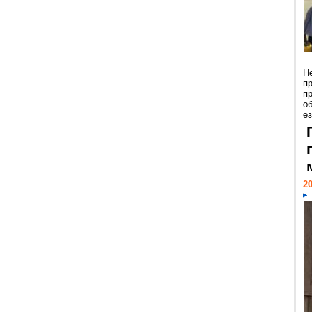
Н
п
п
о
ез
20