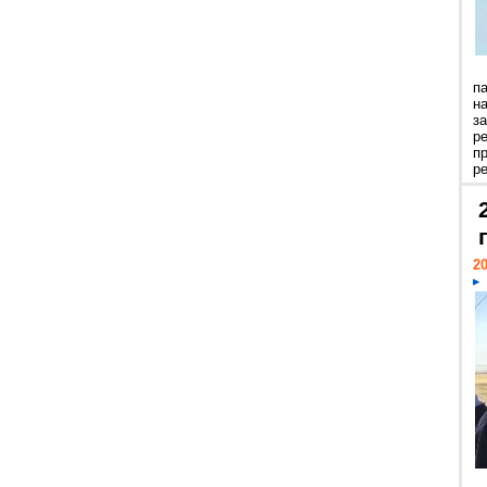
п
н
з
р
п
ре
20