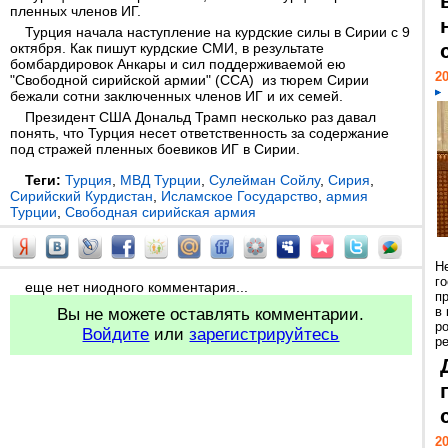
пленных членов ИГ.
Турция начала наступление на курдские силы в Сирии с 9
октября. Как пишут курдские СМИ, в результате
бомбардировок Анкары и сил поддерживаемой ею
20
"Свободной сирийской армии" (ССА) из тюрем Сирии
бежали сотни заключенных членов ИГ и их семей.
Президент США Дональд Трамп несколько раз давал
понять, что Турция несет ответственность за содержание
под стражей пленных боевиков ИГ в Сирии.
Теги:
Турция
,
МВД Турции
,
Сулейман Сойлу
,
Сирия
,
Сирийский Курдистан
,
Исламское Государство
,
армия
Турции
,
Свободная сирийская армия
Н
г
еще нет ниодного комментария...
п
в
Вы не можете оставлять комментарии.
р
Войдите
или
зарегистрируйтесь
ре
20