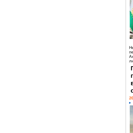
Н
п
А
ли
20