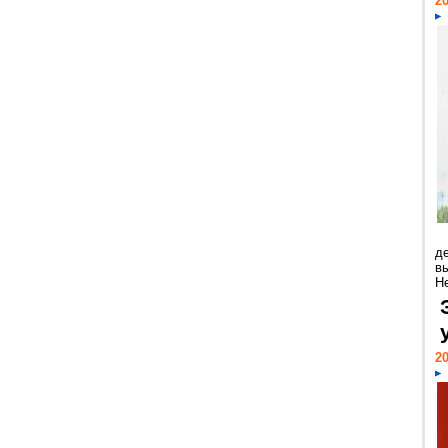
20
д
в
Н
20