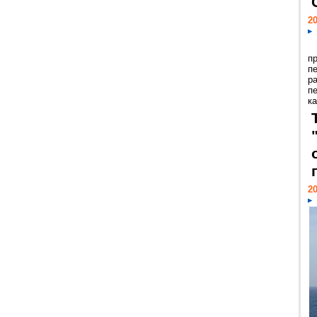
20
п
п
р
п
ка
20