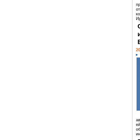
п
о
к
И
20
а
ей
о
и