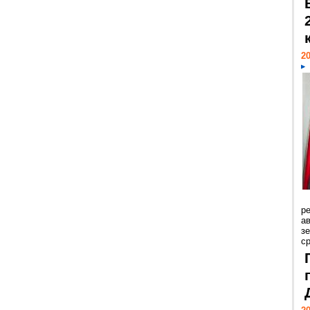
20
р
ав
з
с