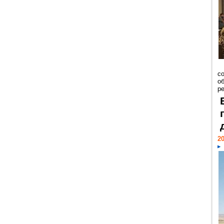
со
о
ре
20