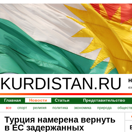
KURDISTAN.RU
н
е
Главная
Новости
Статьи
Представительство
все
спорт
религия
политика
экономика
природа
обществ
Турция намерена вернуть
в ЕС задержанных