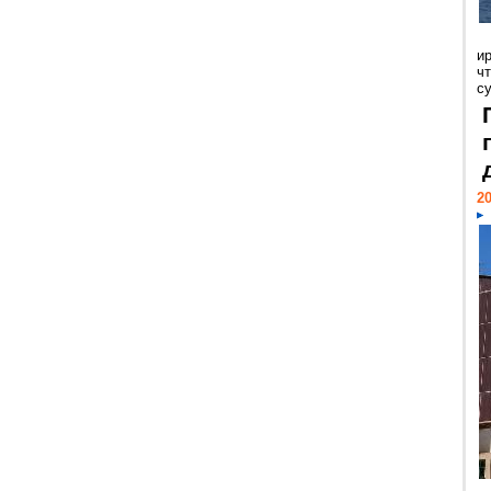
и
ч
с
20