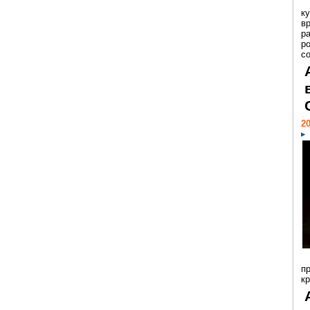
к
в
р
р
с
20
п
к