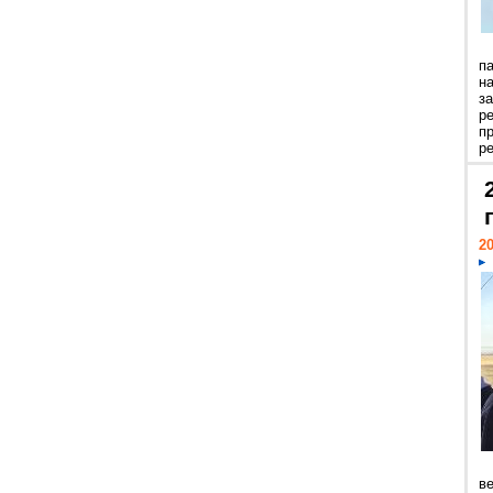
п
н
з
р
п
ре
20
ве