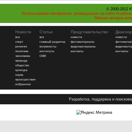
© 2000-2012 K
Использование материалов, размещенных на сайте Kurdistan
Мнение авторов мож
Новости
Статьи
Представительство
Диаспор
все
все
новости
новости
спорт
главный редактор
фотоматериалы
фотоматер
религия
колумнисты
видеоматериалы
видеомате
политика
институты
контакты
контакты
экономика
СМИ
природа
общество
культура
наука
происшествия
избранное
Разработка, поддержка и поискова