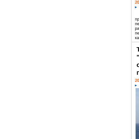
20
п
п
р
п
ка
20