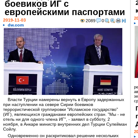
боевиков ИГ с
европейскими паспортами
20
2019-11-03
2089
0
dw.com
р
ав
з
Власти Турции намерены вернуть в Европу задержанных
с
при наступлении на севере Сирии боевиков
террористической группировки "Исламское государство"
(ИГ), являющихся гражданами европейских стран. "Мы - не
отель ни для одного члена ИГ", - заявил в субботу, 2
ноября, в Анкаре министр внутренних дел Турции Сулейман
Сойлу.
20
Одновременно он раскритиковал решение нескольких