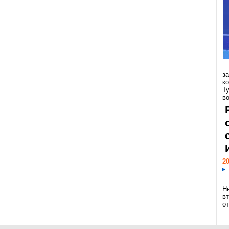
з
к
Т
во
20
Н
в
о