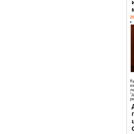
20
К
е
л
"
р