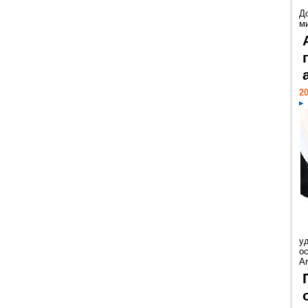
Д
м
20
у
ос
Ar