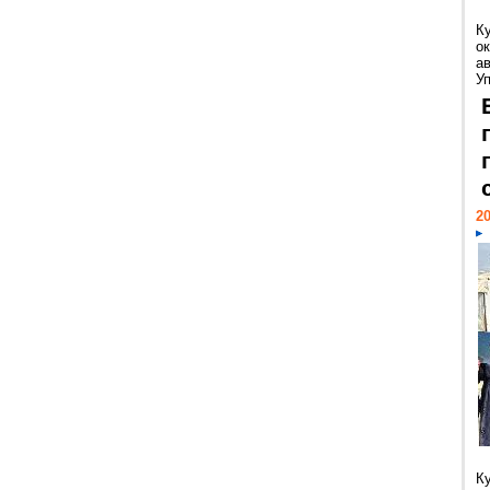
К
ок
а
У
20
К