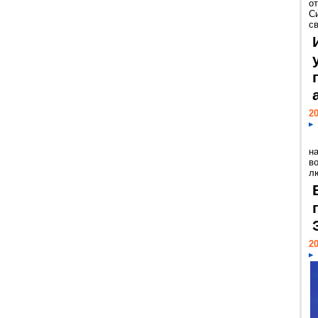
о
С
св
20
н
в
лю
20