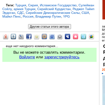
Теги:
Турция
,
Сирия
,
Исламское Государство
,
Сулейман
Сойлу
,
армия Турции
,
Сирийский Курдистан
,
Реджеп Тайип
Эрдоган
,
СДС
,
Сирийские Демократические Силы
,
США
,
Майкл Пенс
,
Россия
,
Владимир Путин
,
YPG
з
М
д
п
ег
еще нет ниодного комментария...
Вы не можете оставлять комментарии.
Войдите
или
зарегистрируйтесь
20