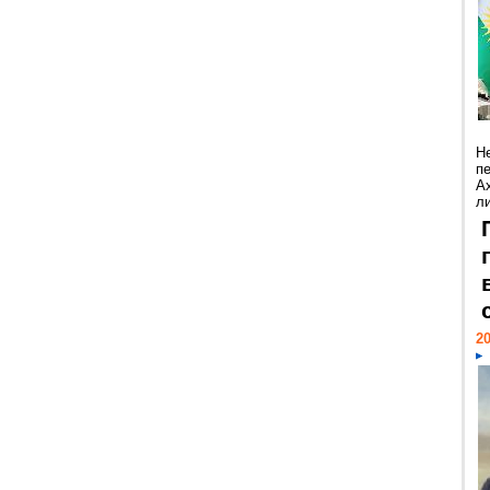
Н
п
А
ли
20