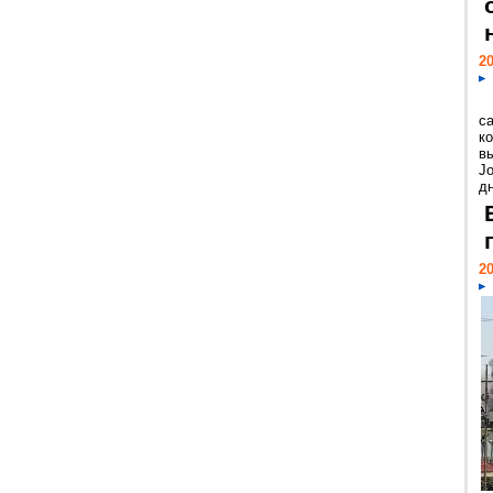
20
с
к
в
Jo
дн
20