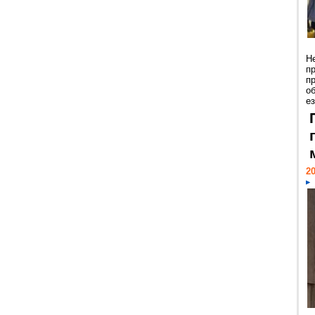
Н
п
п
о
ез
20