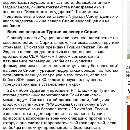
европейских государств, в частности, Великобритании и
Нидерландов, лишать гражданства подозреваемых в
членстве в "Исламском государстве". Такие меры
"неприемлемы и безответственны", указал Сойлу. Данных о
числе задержанных на севере Сирии европейцев он не
сообщил.
Военная операция Турции на севере Сирии
9 октября власти Турции начали военное наступление на
северные регионы Сирии, широко критиковавшееся другими
странами. 17 октября президент Турции Реджеп Тайип
Эрдоган после продолжительных переговоров с вице-
президентом США Майком Пенсом согласился на
пятидневное перемирие, чтобы дать курдским
формированиям возможность покинуть "зону безопасности"
д
на севере Сирии. Турецкий лидер также обещал полностью
в
остановить военную операцию в том случае, если все
Н
бойцы SDF покинут 30-километровую полосу вдоль
турецкой границы в установленный срок.
22 октября Эрдоган и президент РФ Владимир Путин по
итогам длительных переговоров в Сочи подписали
20
меморандум. Согласно этой договоренности, бойцы из
курдской группировки YPG должны были покинуть 30-
километровую зону безопасности к 29 октября. Россия
заявляет, что эта договоренность выполнена. Турция
пригрозила возобновить военную операцию против YPG,
которую она считает террористической группировкой, если
ее бойцы не покинут пределов зоны безопасности.