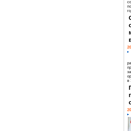
с
п
го
20
р
пр
з
о
в
20