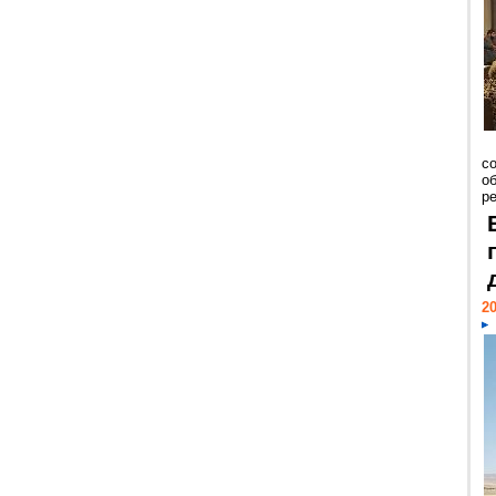
со
о
ре
20