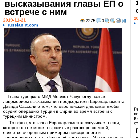
высказывания главы ЕП о
встрече с ним
20
2019-11-21
2275
0
russian.rt.com
Глава турецкого МИД Мевлют Чавушоглу назвал
лицемерием высказывания председателя Европарламента
Давида Сассоли о том, что европейский дипломат якобы
Р
осудил операцию Турции в Сирии во время встречи с
а
турецким министром.
К
"Тот факт, что глава Европарламента озвучивает вещи,
ст
которые он не может выразить в разговоре со мной,
является очередным примером неискреннего и
лицемерного подхода Европейского союза. Я разочарован