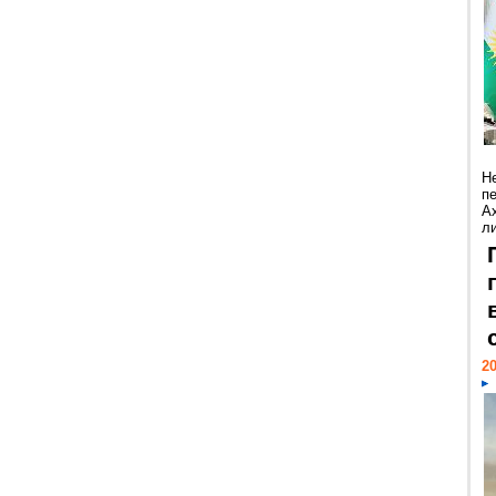
Н
п
А
ли
20