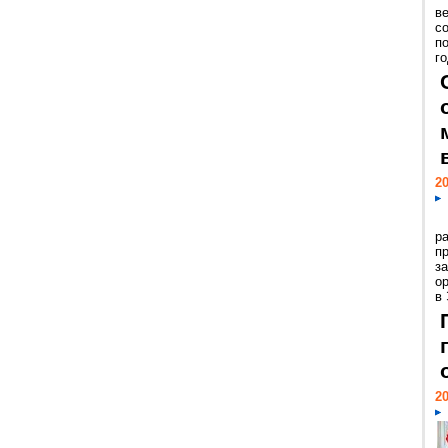
ве
с
п
го
20
р
пр
з
о
в
20