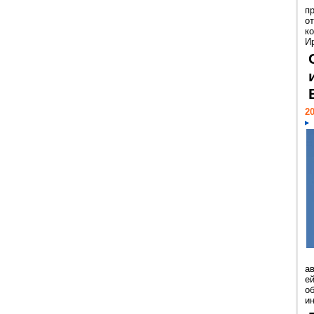
п
о
к
И
20
а
ей
о
и