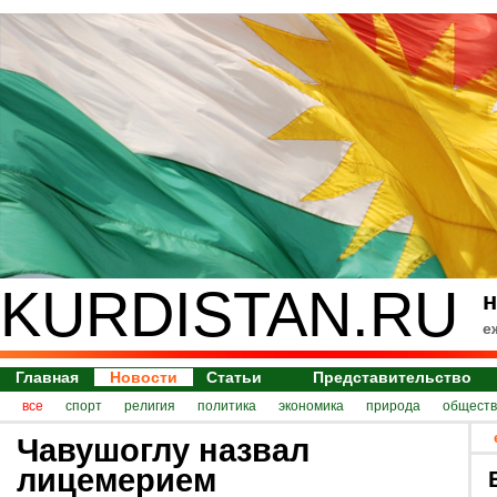
KURDISTAN.RU
н
е
Главная
Новости
Статьи
Представительство
все
спорт
религия
политика
экономика
природа
обществ
Чавушоглу назвал
лицемерием