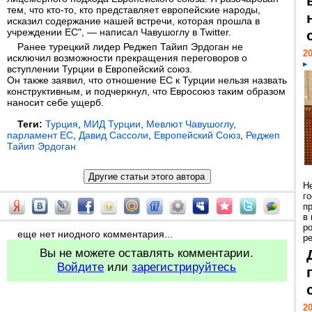
тем, что кто-то, кто представляет европейские народы,
исказил содержание нашей встречи, которая прошла в
учреждении ЕС", — написал Чавушоглу в Twitter.
Ранее турецкий лидер Реджеп Тайип Эрдоган не
20
исключил возможности прекращения переговоров о
вступлении Турции в Европейский союз.
Он также заявил, что отношение ЕС к Турции нельзя назвать
конструктивным, и подчеркнул, что Евросоюз таким образом
наносит себе ущерб.
Теги:
Турция
,
МИД Турции
,
Мевлют Чавушоглу
,
парламент ЕС
,
Давид Сассоли
,
Европейский Союз
,
Реджеп
Тайип Эрдоган
Н
г
п
в
р
еще нет ниодного комментария...
ре
Вы не можете оставлять комментарии.
Войдите
или
зарегистрируйтесь
20