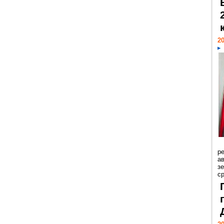
20
р
ав
з
с