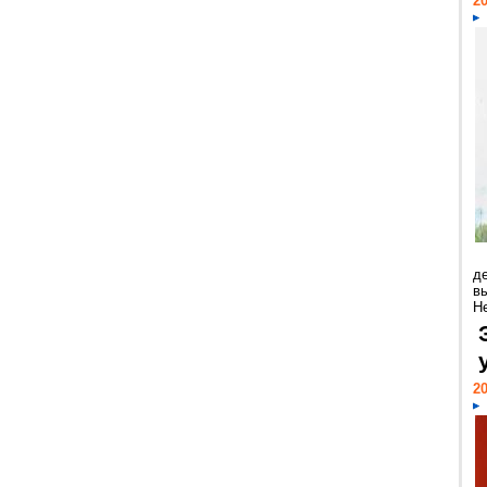
20
д
в
Н
20