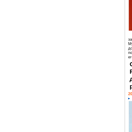
з
М
д
п
ег
20