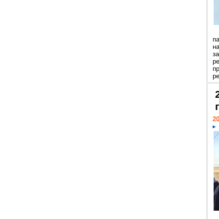
п
н
з
р
п
ре
20