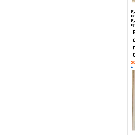
К
п
К
пр
20