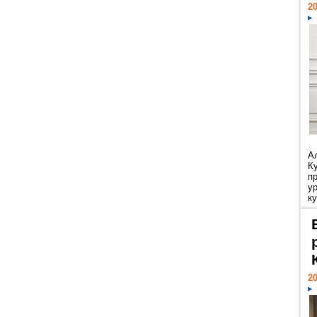
20
А
К
п
у
ку
20