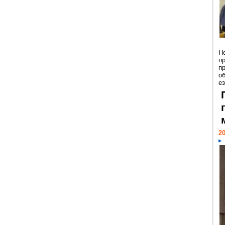
Н
п
п
о
ез
20