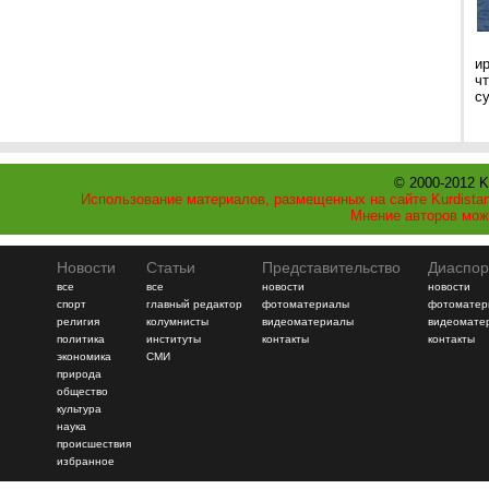
и
ч
с
© 2000-2012 K
Использование материалов, размещенных на сайте Kurdistan
Мнение авторов мож
Новости
Статьи
Представительство
Диаспор
все
все
новости
новости
спорт
главный редактор
фотоматериалы
фотоматер
религия
колумнисты
видеоматериалы
видеомате
политика
институты
контакты
контакты
экономика
СМИ
природа
общество
культура
наука
происшествия
избранное