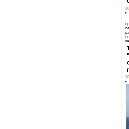
20
п
п
р
п
ка
20