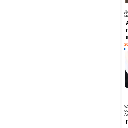
Д
м
20
у
ос
Ar