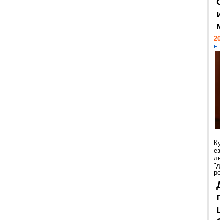
20
К
е
л
"
р