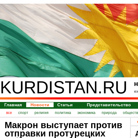
KURDISTAN.RU
н
е
Главная
Новости
Статьи
Представительство
все
спорт
религия
политика
экономика
природа
обществ
Макрон выступает против
отправки протурецких