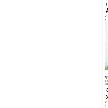
20
д
в
Н
20