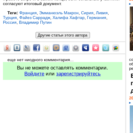
согласуют итоговый документ.
Теги:
Франция
,
Эмманюэль Макрон
,
Сирия
,
Ливия
,
Турция
,
Файез Саррадж
,
Халифа Хафтар
,
Германия
,
Россия
,
Владимир Путин
еще нет ниодного комментария...
со
о
Вы не можете оставлять комментарии.
ре
Войдите
или
зарегистрируйтесь
20