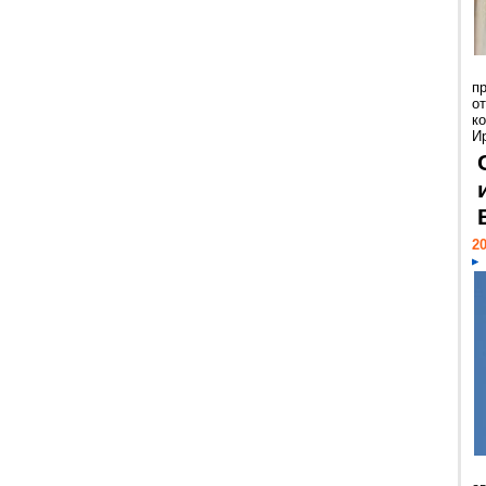
п
о
к
И
20