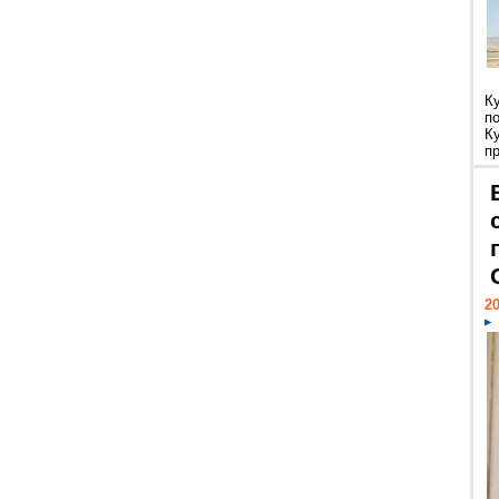
К
п
К
пр
20