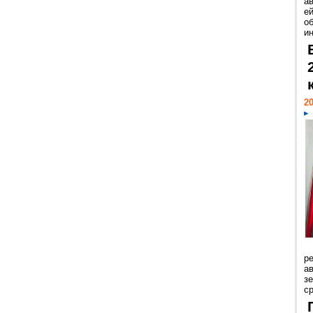
а
ей
о
и
20
р
ав
з
с