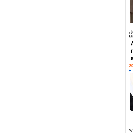
Д
м
20
у