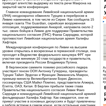
приводит агентство выдержку из текста речи Макрона на
закрытой части конференции.
Главное командование Ливийской национальной армии
(ЛНА) неоднократно обвиняло Турцию в переброске в
20
Ливию наемников, в том числе из Сирии. Как сообщила 15
января газета The Guardian, сирийская вооруженная
оппозиция, поддерживаемая Анкарой, направила около 2
тыс. своих бойцов в Ливию для поддержки Правительства
национального согласия (ПНС) Фаиза Сарраджа, которой
противостоит Ливийская национальная армия Халифы
Хафтара.
Международная конференция по Ливии на высшем
уровне открылась в воскресенье в германской столице, она
проходит в Ведомстве федерального канцлера ФРГ при
участии как минимум 10 глав государств и правительств,
включая президента России Владимира Путина.
В берлинском саммите помимо российского лидера
А
участвуют генсек ООН Антониу Гутерриш, президенты
К
Турции Тайип Эрдоган и Франции Эмманюэль Макрон,
п
у
премьер-министр Великобритании Борис Джонсон,
ку
госсекретарь США Майкл Помпео, представители Алжира,
Египта, ОАЭ, Китая. В Берлин прибыли также глава
Правительства национального согласия Ливии Фаиз
Саррадж и командующий Ливийской национальной армией
фельдмаршал Халифа Хафтар. Как ожидается, они не
примут участие в основных дискуссиях и будут привлечены
к работе встречи в самом конце, если остальные участники
20