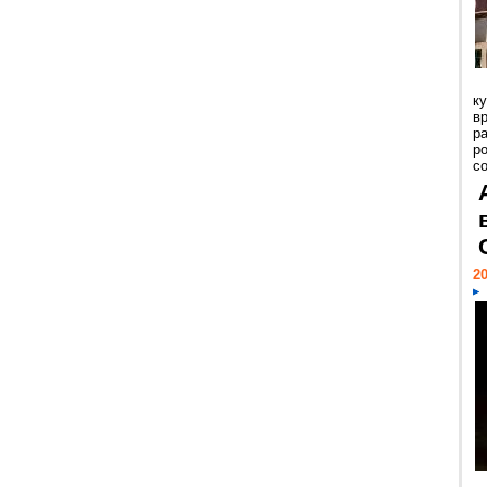
к
в
р
р
с
20