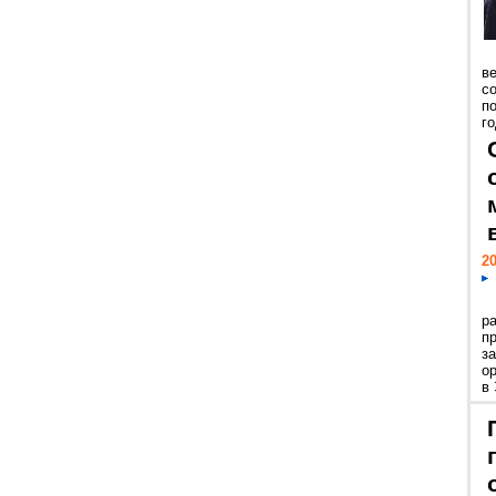
ве
с
п
го
20
р
пр
з
о
в