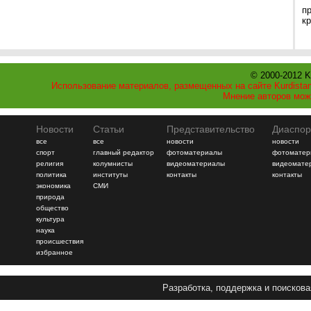
п
к
© 2000-2012 K
Использование материалов, размещенных на сайте Kurdistan
Мнение авторов мож
Новости
Статьи
Представительство
Диаспор
все
все
новости
новости
спорт
главный редактор
фотоматериалы
фотоматер
религия
колумнисты
видеоматериалы
видеомате
политика
институты
контакты
контакты
экономика
СМИ
природа
общество
культура
наука
происшествия
избранное
Разработка, поддержка и поискова