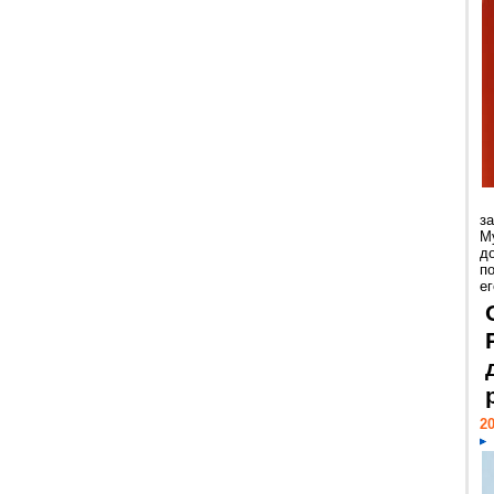
з
М
д
п
ег
20