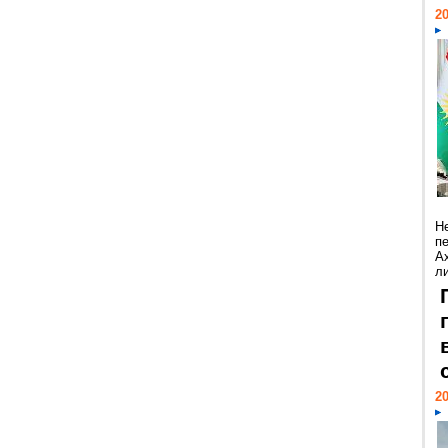
20
Н
п
А
ли
20