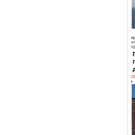
и
ч
с
20