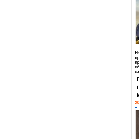
Н
п
п
о
ез
20