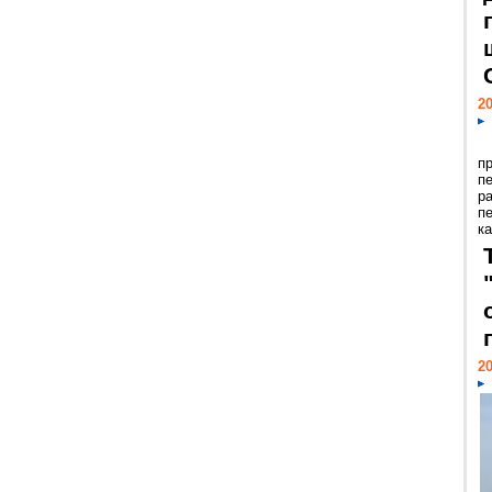
20
п
п
р
п
ка
20