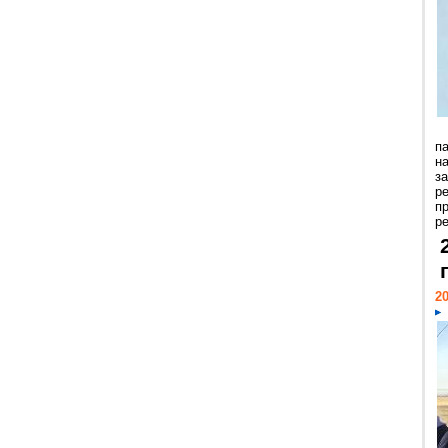
п
н
з
р
п
ре
20