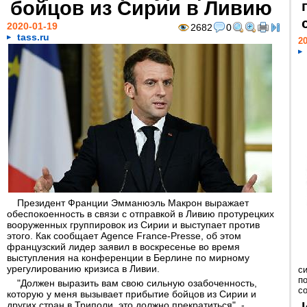
бойцов из Сирии в Ливию
2020-01-19
2682
0
tass.ru
20
Президент Франции Эмманюэль Макрон выражает
обеспокоенность в связи с отправкой в Ливию протурецких
вооруженных группировок из Сирии и выступает против
этого. Как сообщает Agence France-Presse, об этом
французский лидер заявил в воскресенье во время
выступления на конференции в Берлине по мирному
урегулированию кризиса в Ливии.
с
п
"Должен выразить вам свою сильную озабоченность,
с
которую у меня вызывает прибытие бойцов из Сирии и
других стран в Триполи, это должно прекратиться", -