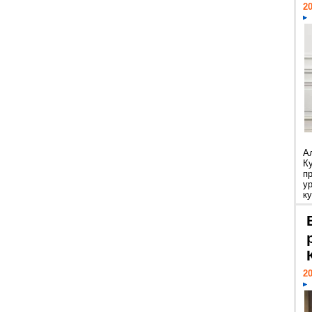
20
А
К
п
у
ку
20