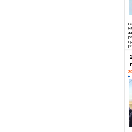
п
н
з
р
п
ре
20