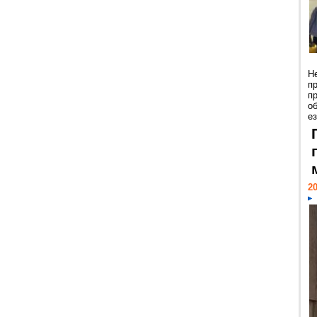
Н
п
п
о
ез
20