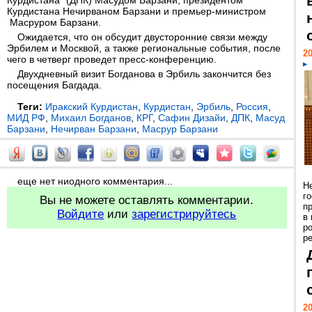
Курдистана" (ДПК) Масудом Барзани, президентом
Курдистана Нечирваном Барзани и премьер-министром
Масруром Барзани.
Ожидается, что он обсудит двусторонние связи между
Эрбилем и Москвой, а также региональные события, после
20
чего в четверг проведет пресс-конференцию.
Двухдневный визит Богданова в Эрбиль закончится без
посещения Багдада.
Теги:
Иракский Курдистан
,
Курдистан
,
Эрбиль
,
Россия
,
МИД РФ
,
Михаил Богданов
,
КРГ
,
Сафин Дизайи
,
ДПК
,
Масуд
Барзани
,
Нечирван Барзани
,
Масрур Барзани
еще нет ниодного комментария...
Н
г
Вы не можете оставлять комментарии.
п
Войдите
или
зарегистрируйтесь
в
р
ре
20