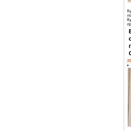
К
п
К
пр
20