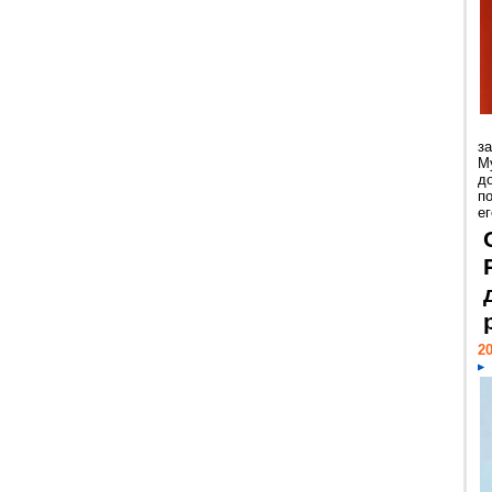
з
М
д
п
ег
20