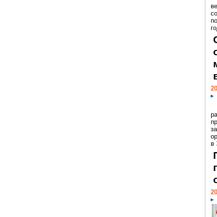
ве
с
п
го
20
р
пр
з
о
в
20