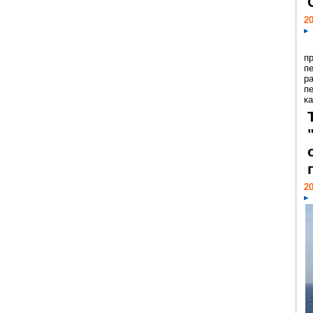
20
п
п
р
п
ка
20