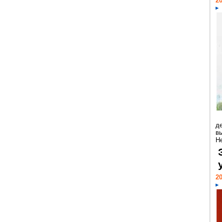
20
д
в
Н
20