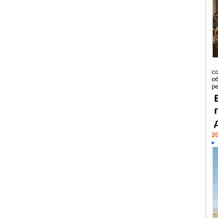
со
о
ре
20