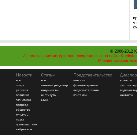
и
ч
с
© 2000-2012 K
Использование материалов, размещенных на сайте Kurdistan
Мнение авторов мож
Новости
Статьи
Представительство
Диаспор
все
все
новости
новости
спорт
главный редактор
фотоматериалы
фотоматер
религия
колумнисты
видеоматериалы
видеомате
политика
институты
контакты
контакты
экономика
СМИ
природа
общество
культура
наука
происшествия
избранное