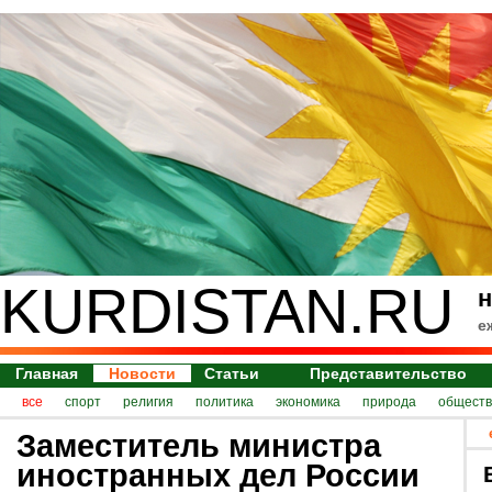
KURDISTAN.RU
н
е
Главная
Новости
Статьи
Представительство
все
спорт
религия
политика
экономика
природа
обществ
Заместитель министра
иностранных дел России