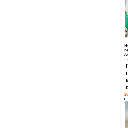
Н
п
А
ли
20