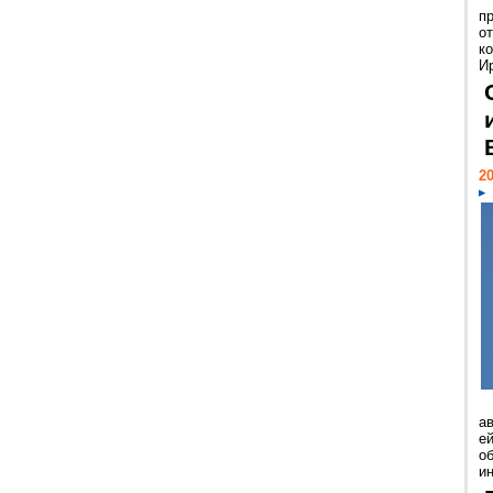
п
о
к
И
20
а
ей
о
и