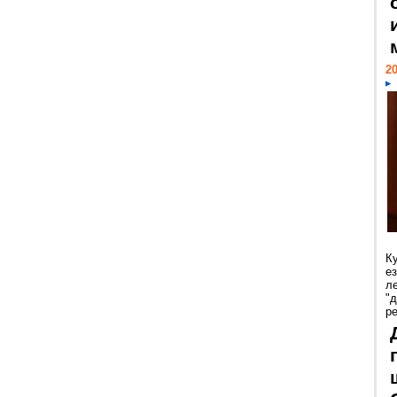
20
К
е
л
"
р