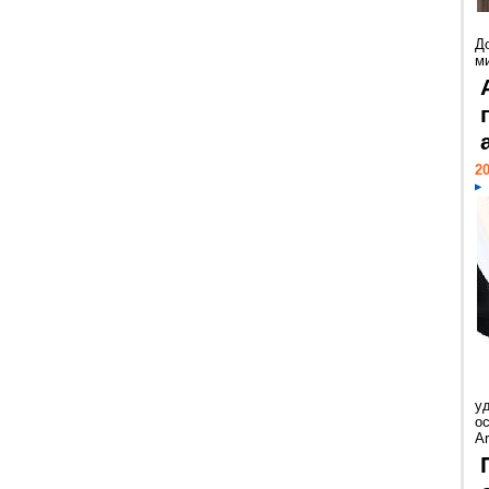
Д
м
20
у
ос
Ar