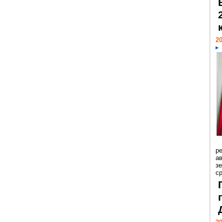
20
р
ав
з
с