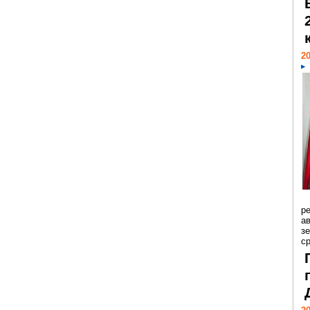
20
р
ав
з
с