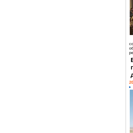
со
о
ре
20