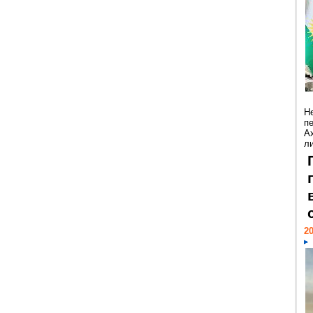
Н
п
А
ли
20