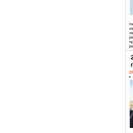
п
н
з
р
п
ре
20