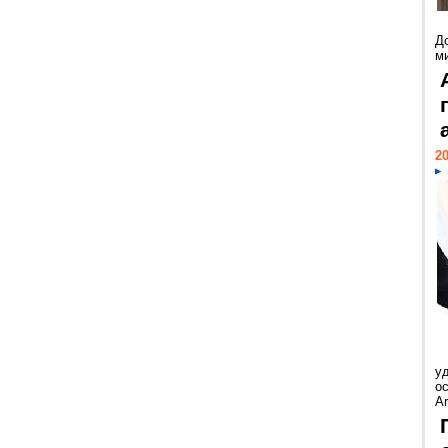
Д
м
20
у
ос
Ar