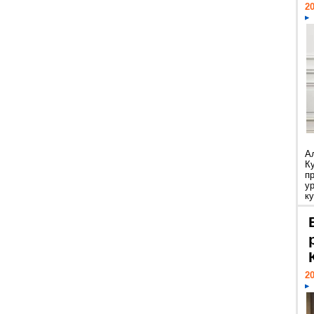
20
А
К
п
у
ку
20