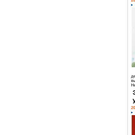
20
д
в
Н
20