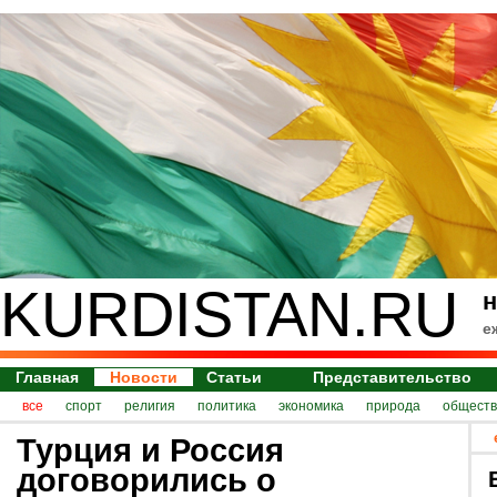
KURDISTAN.RU
н
е
Главная
Новости
Статьи
Представительство
все
спорт
религия
политика
экономика
природа
обществ
Турция и Россия
договорились о