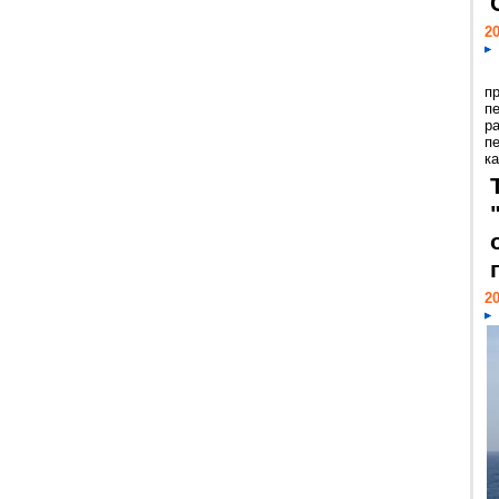
20
п
п
р
п
ка
20