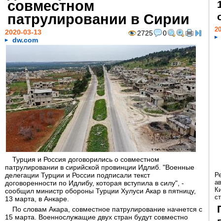
совместном
патрулировании в Сирии
20
2020-03-13
2725
0
dw.com
Турция и Россия договорились о совместном
патрулировании в сирийской провинции Идлиб. "Военные
делегации Турции и России подписали текст
Р
а
договоренности по Идлибу, которая вступила в силу", -
К
сообщил министр обороны Турции Хулуси Акар в пятницу,
ст
13 марта, в Анкаре.
По словам Акара, совместное патрулирование начнется с
15 марта. Военнослужащие двух стран будут совместно