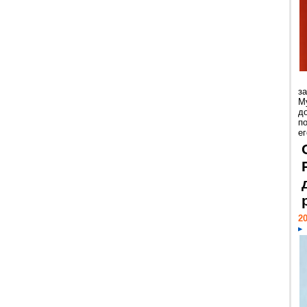
з
М
д
п
ег
20