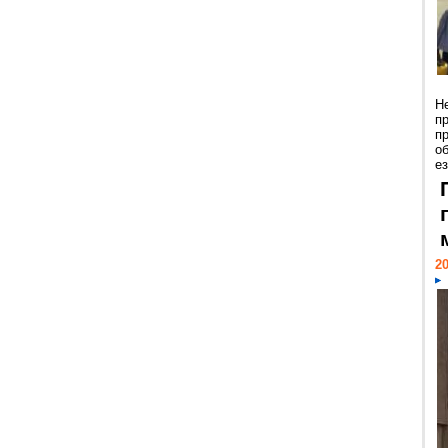
Н
п
п
о
ез
20