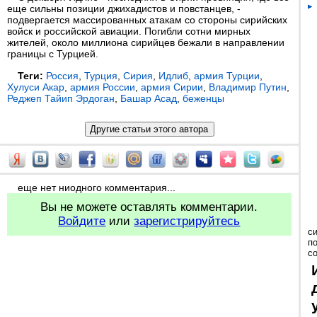
еще сильны позиции джихадистов и повстанцев, -
подвергается массированных атакам со стороны сирийских
войск и российской авиации. Погибли сотни мирных
жителей, около миллиона сирийцев бежали в направлении
границы с Турцией.
Теги:
Россия
,
Турция
,
Сирия
,
Идлиб
,
армия Турции
,
Хулуси Акар
,
армия России
,
армия Сирии
,
Владимир Путин
,
Реджеп Тайип Эрдоган
,
Башар Асад
,
беженцы
еще нет ниодного комментария...
Вы не можете оставлять комментарии.
Войдите
или
зарегистрируйтесь
с
п
с