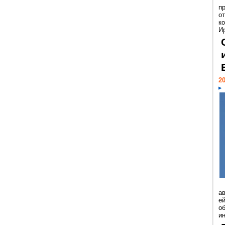
п
о
к
И
20
а
ей
о
и