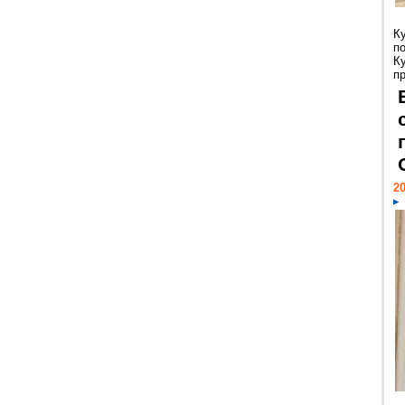
К
п
К
пр
20