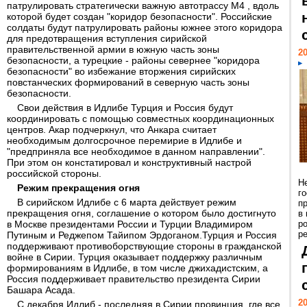
патрулировать стратегически важную автотрассу M4 , вдоль
которой будет создан "коридор безопасности". Российские
солдаты будут патрулировать районы южнее этого коридора
для предотвращения вступления сирийской
правительственной армии в южную часть зоны
20
безопасности, а турецкие - районы севернее "коридора
безопасности" во избежание вторжения сирийских
повстанческих формирований в северную часть зоны
безопасности.
Свои действия в Идлибе Турция и Россия будут
координировать с помощью совместных координационных
центров. Акар подчеркнул, что Анкара считает
необходимым долгосрочное перемирие в Идлибе и
"предприняла все необходимое в данном направлении".
При этом он констатировал и конструктивный настрой
российской стороны.
Н
Режим прекращения огня
г
В сирийском Идлибе с 6 марта действует режим
п
прекращения огня, соглашение о котором было достигнуто
в
в Москве президентами России и Турции Владимиром
р
ре
Путиным и Реджепом Тайипом Эрдоганом.Турция и Россия
поддерживают противоборствующие стороны в гражданской
войне в Сирии. Турция оказывает поддержку различным
формированиям в Идлибе, в том числе джихадистским, а
Россия поддерживает правительство президента Сирии
Башара Асада.
20
С декабря Идлиб - последняя в Сирии провинция, где все