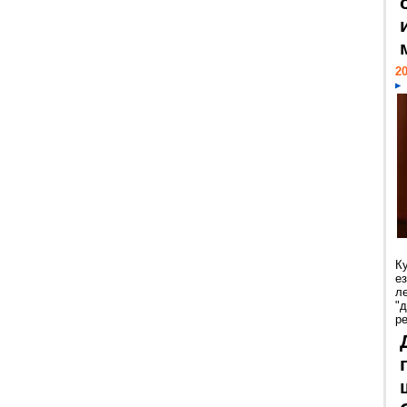
20
К
е
л
"
р