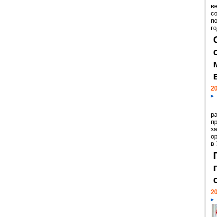
ве
с
п
го
20
р
пр
з
о
в
20