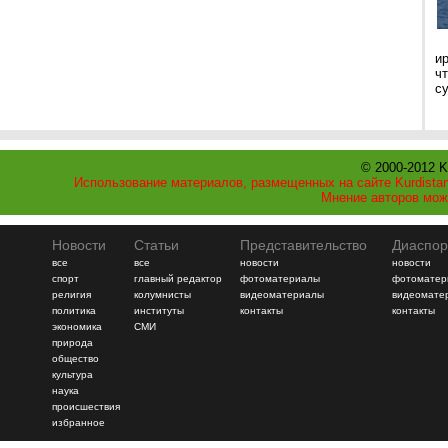
и
ч
с
© 2000-2012 K
Использование материалов, размещенных на сайте Kurdistan
Мнение авторов мож
Новости
Статьи
Представительство
Диаспор
все
все
новости
новости
спорт
главный редактор
фотоматериалы
фотоматер
религия
колумнисты
видеоматериалы
видеомате
политика
институты
контакты
контакты
экономика
СМИ
природа
общество
культура
наука
происшествия
избранное