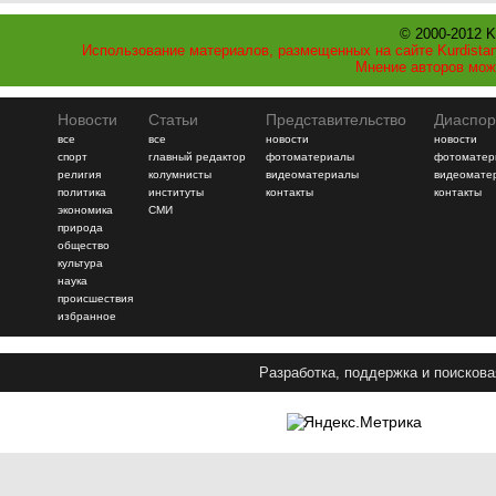
© 2000-2012 K
Использование материалов, размещенных на сайте Kurdistan
Мнение авторов мож
Новости
Статьи
Представительство
Диаспор
все
все
новости
новости
спорт
главный редактор
фотоматериалы
фотоматер
религия
колумнисты
видеоматериалы
видеомате
политика
институты
контакты
контакты
экономика
СМИ
природа
общество
культура
наука
происшествия
избранное
Разработка, поддержка и поискова