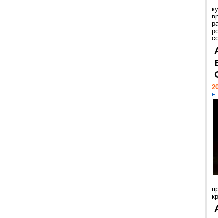
к
в
р
р
с
20
п
к