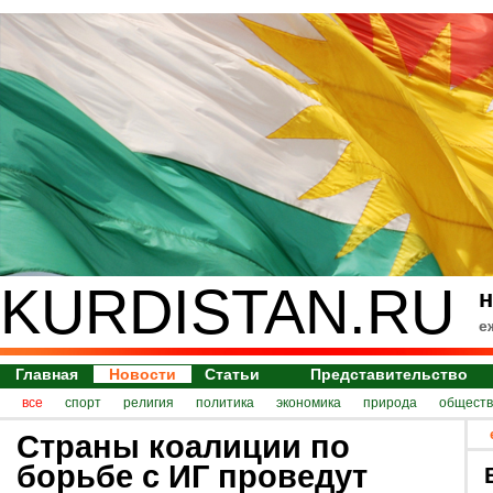
KURDISTAN.RU
н
е
Главная
Новости
Статьи
Представительство
все
спорт
религия
политика
экономика
природа
обществ
Страны коалиции по
борьбе с ИГ проведут