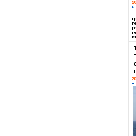
20
п
п
р
п
ка
20