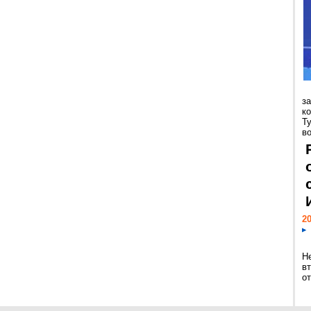
з
к
Т
во
20
Н
в
о