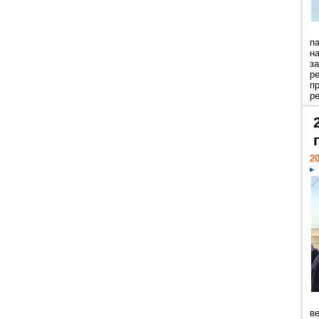
п
н
з
р
п
ре
20
ве