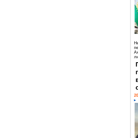
Н
п
А
ли
20