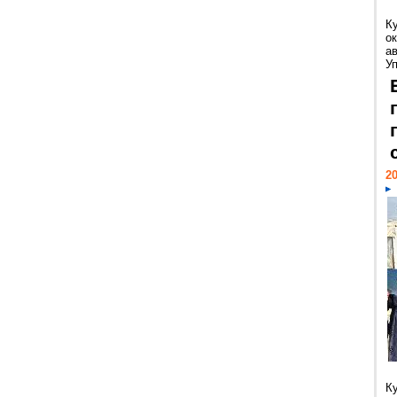
К
ок
а
У
20
К