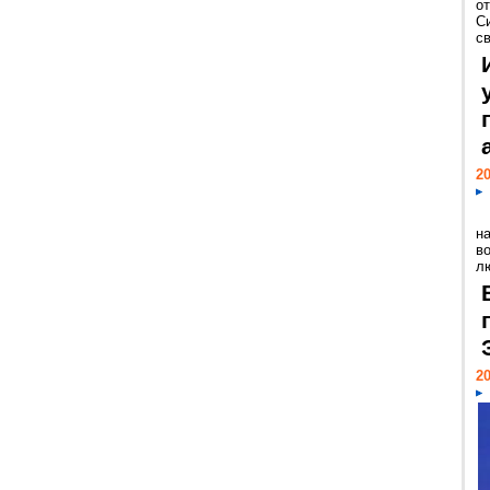
о
С
св
20
н
в
лю
20