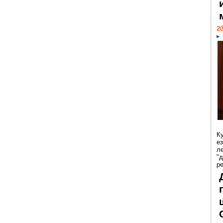
20
К
е
л
"
р