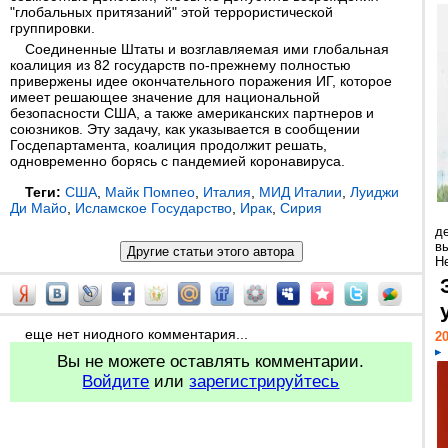
"глобальных притязаний" этой террористической
группировки.
Соединенные Штаты и возглавляемая ими глобальная
коалиция из 82 государств по-прежнему полностью
привержены идее окончательного поражения ИГ, которое
имеет решающее значение для национальной
безопасности США, а также американских партнеров и
союзников. Эту задачу, как указывается в сообщении
Госдепартамента, коалиция продолжит решать,
одновременно борясь с пандемией коронавируса.
Теги:
США
,
Майк Помпео
,
Италия
,
МИД Италии
,
Луиджи
Ди Майо
,
Исламское Государство
,
Ирак
,
Сирия
д
в
Н
еще нет ниодного комментария...
20
Вы не можете оставлять комментарии.
Войдите
или
зарегистрируйтесь