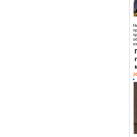
Н
п
п
о
ез
20