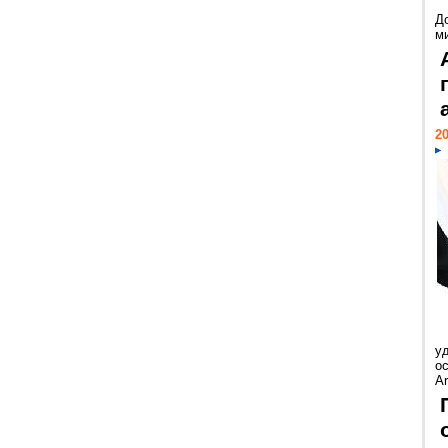
Д
м
20
у
ос
Ar