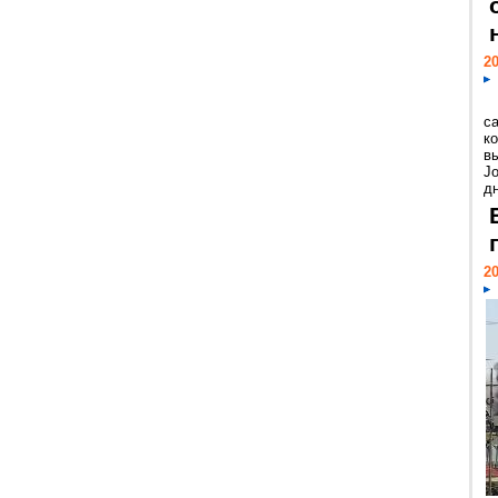
20
с
к
в
Jo
дн
20