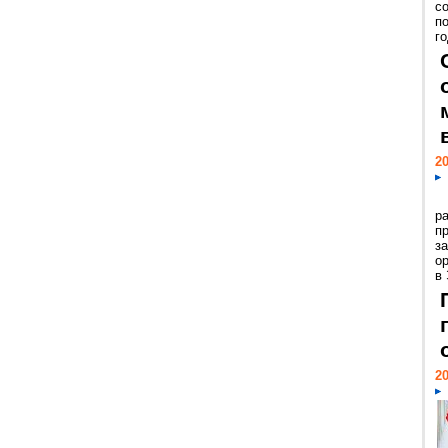
с
п
го
20
р
пр
з
о
в
20