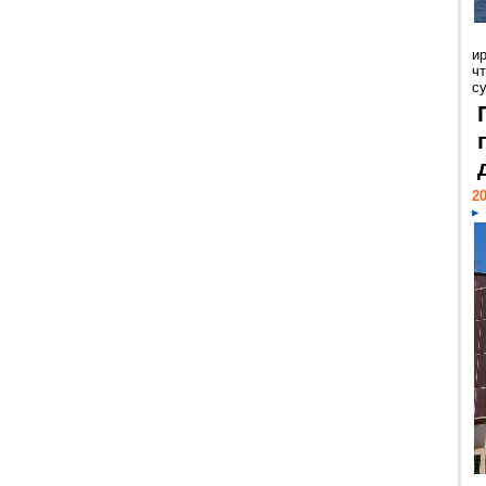
и
ч
с
20