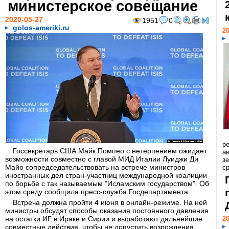
министерское совещание
2020-05-27
1951
0
golos-ameriki.ru
20
р
Госсекретарь США Майк Помпео с нетерпением ожидает
ав
возможности совместно с главой МИД Италии Луиджи Ди
з
Майо сопредседательствовать на встрече министров
с
иностранных дел стран-участниц международной коалиции
по борьбе с так называемым "Исламским государством". Об
этом среду сообщила пресс-служба Госдепартамента.
Встреча должна пройти 4 июня в онлайн-режиме. На ней
министры обсудят способы оказания постоянного давления
на остатки ИГ в Ираке и Сирии и выработают дальнейшие
20
совместные действия, чтобы не допустить возрождения