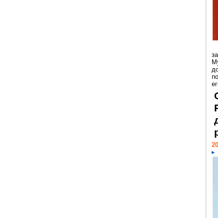
з
М
д
п
ег
20