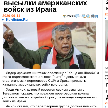
высылки американских
войск из Ирака
20
2020-06-11
2699
0
Kurdistan.Ru
р
ав
Лидер иракских шиитских ополченцев "Хашд аш-Шааби" и
з
глава парламентского альянса "Фатх" в день начала
с
стратегических переговоров США и Ирака призвал к
изгнанию американских войск из страны.
Хади Амири, который известен своими связями с
Тегераном, сказал, что иракская переговорная группа
должна установить крайний срок для вывода американских
войск из Ирака.
20
Амири сказал, что переговорная группа должна помнить,