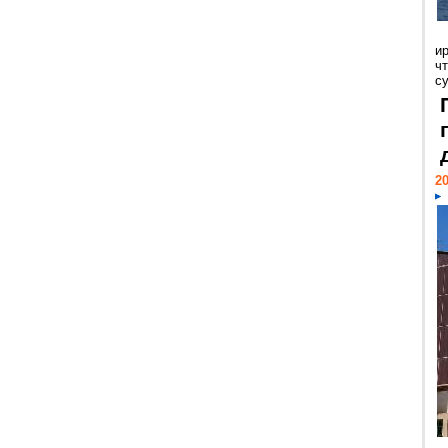
и
ч
с
20