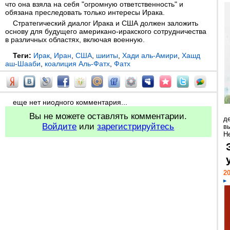
что она взяла на себя "огромную ответственность" и
обязана преследовать только интересы Ирака.
Стратегический диалог Ирака и США должен заложить
основу для будущего американо-иракского сотрудничества
в различных областях, включая военную.
Теги:
Ирак
,
Иран
,
США
,
шииты
,
Хади аль-Амири
,
Хашд
аш-Шааби
,
коалиция Аль-Фатх
,
Фатх
еще нет ниодного комментария...
Вы не можете оставлять комментарии.
д
Войдите
или
зарегистрируйтесь
в
Н
20