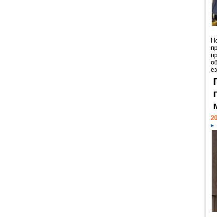
Н
п
п
о
ез
20