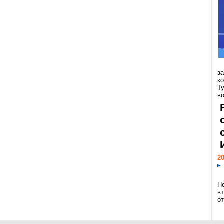
з
к
Т
во
20
Н
в
о