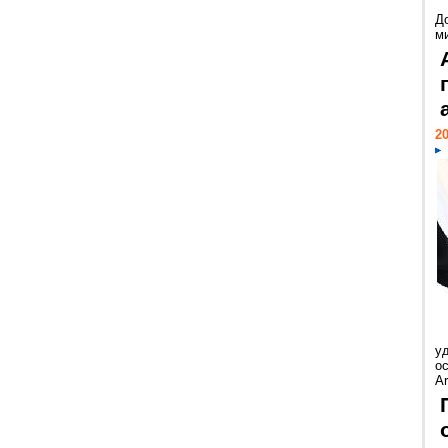
Д
м
20
у
ос
Ar