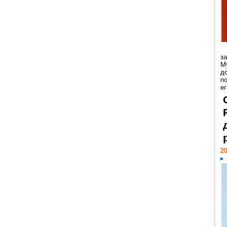
з
М
д
п
ег
20