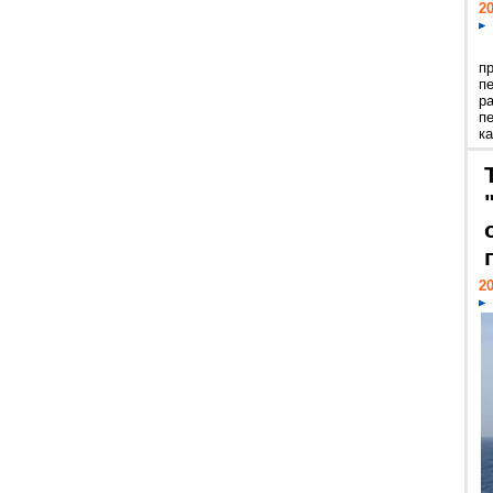
20
п
п
р
п
ка
20