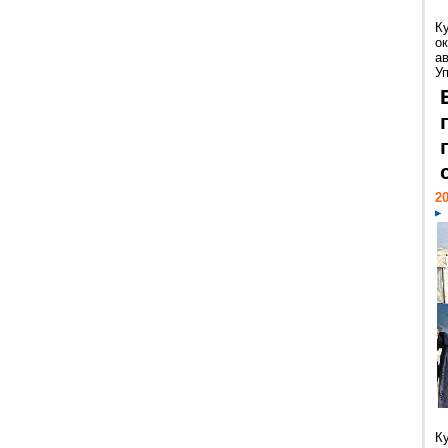
К
ок
а
У
20
К