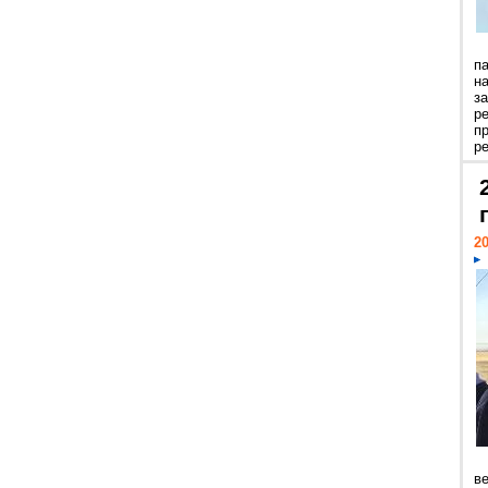
п
н
з
р
п
ре
20
ве