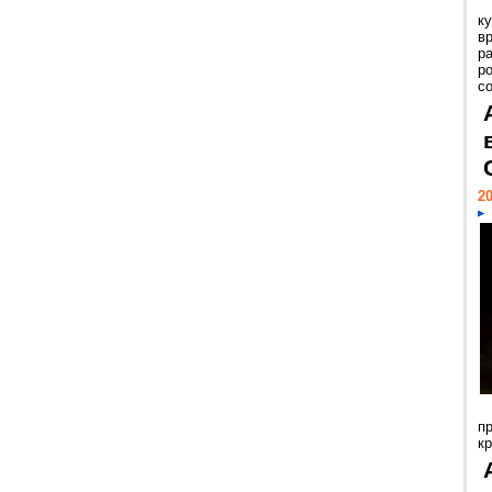
к
в
р
р
с
20
п
к