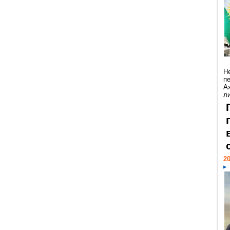
Н
п
А
ли
20