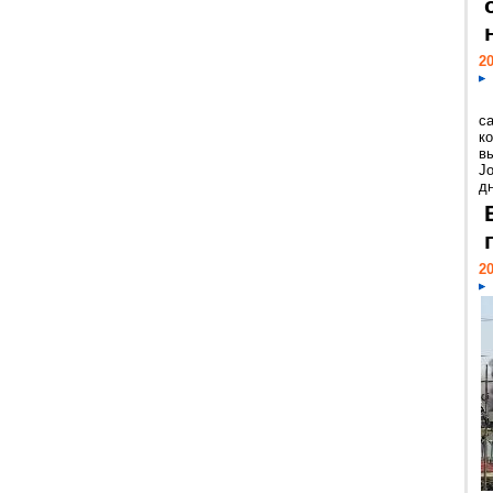
20
с
к
в
Jo
дн
20