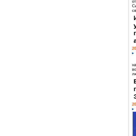
о
С
св
20
н
в
лю
20