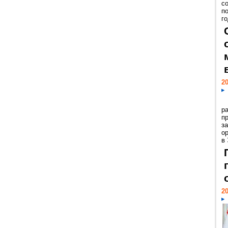
с
п
го
20
р
пр
з
о
в
20