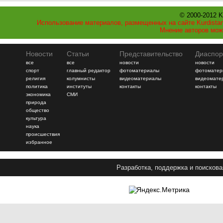
© 2000-2012 K
Использование материалов, размещенных на сайте Kurdistan
Мнение авторов мож
Новости
Статьи
Представительство
Диаспор
все
все
новости
новости
спорт
главный редактор
фотоматериалы
фотоматер
религия
колумнисты
видеоматериалы
видеомате
политика
институты
контакты
контакты
экономика
СМИ
природа
общество
культура
наука
происшествия
избранное
Разработка, поддержка и поискова