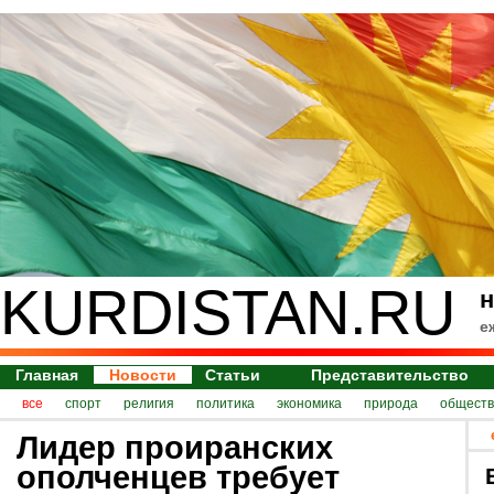
KURDISTAN.RU
н
е
Главная
Новости
Статьи
Представительство
все
спорт
религия
политика
экономика
природа
обществ
Лидер проиранских
ополченцев требует