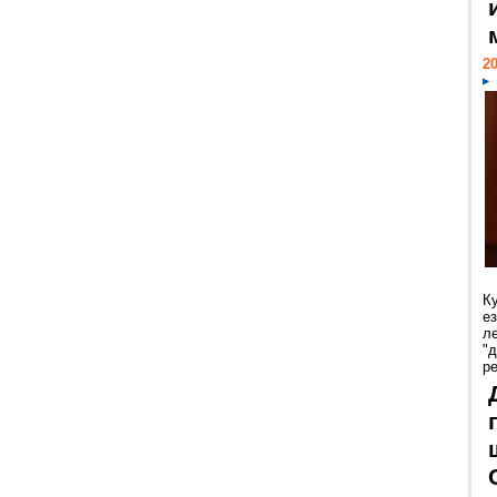
20
К
е
л
"
р