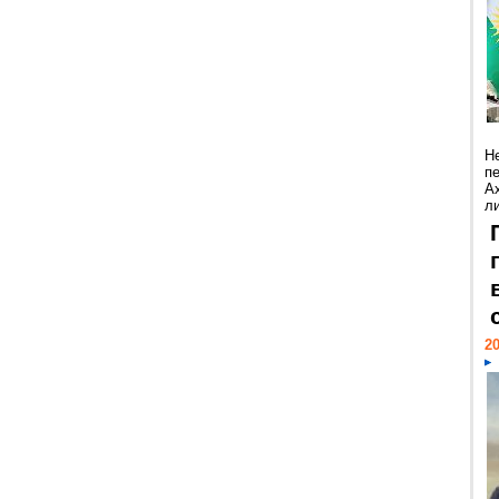
Н
п
А
ли
20