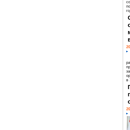
с
п
го
20
р
пр
з
о
в
20