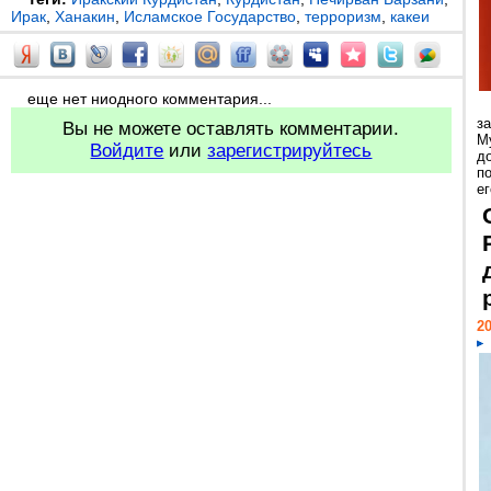
Ирак
,
Ханакин
,
Исламское Государство
,
терроризм
,
какеи
еще нет ниодного комментария...
з
Вы не можете оставлять комментарии.
М
Войдите
или
зарегистрируйтесь
д
п
ег
20