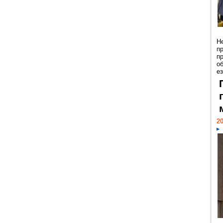
Н
п
п
о
ез
20