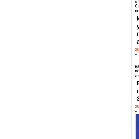
о
С
св
20
н
в
лю
20