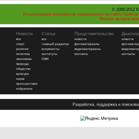
© 2000-2012 K
Использование материалов, размещенных на сайте Kurdistan
Мнение авторов мож
Новости
Статьи
Представительство
Диаспор
все
все
новости
новости
спорт
главный редактор
фотоматериалы
фотоматер
религия
колумнисты
видеоматериалы
видеомате
политика
институты
контакты
контакты
экономика
СМИ
природа
общество
культура
наука
происшествия
избранное
Разработка, поддержка и поискова