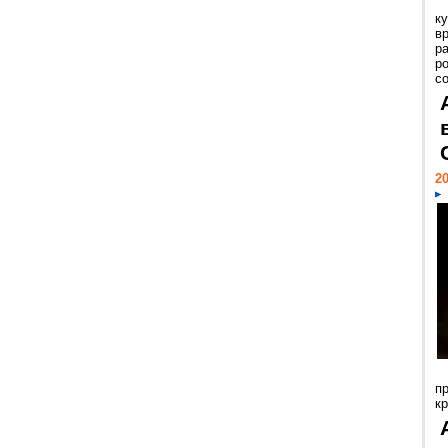
к
в
р
р
с
20
п
к