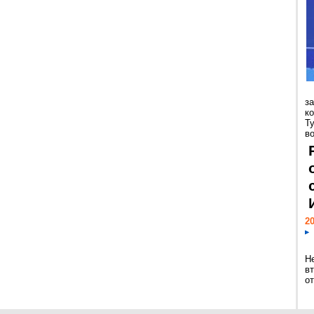
з
к
Т
во
20
Н
в
о