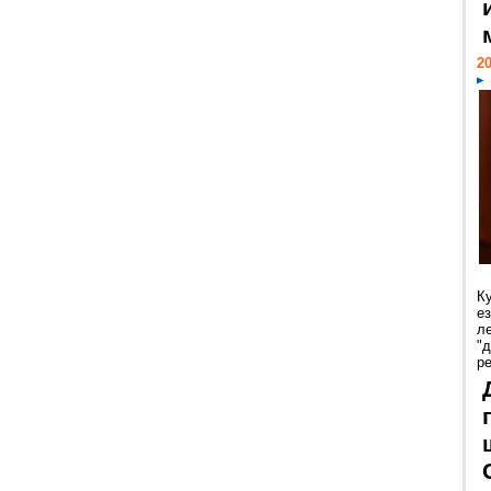
20
К
е
л
"
р