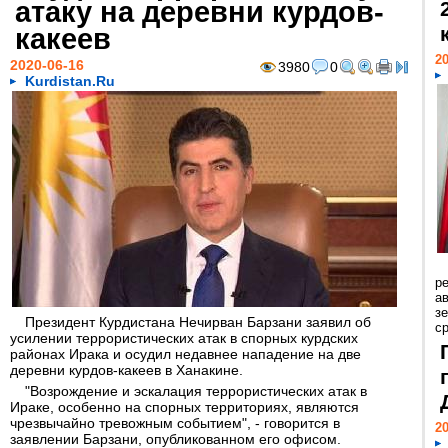
атаку на деревни курдов-
какеев
20
2020-06-16
3980
0
Kurdistan.Ru
р
ав
з
Президент Курдистана Нечирван Барзани заявил об
с
усилении террористических атак в спорных курдских
районах Ирака и осудил недавнее нападение на две
деревни курдов-какеев в Ханакине.
"Возрождение и эскалация террористических атак в
Ираке, особенно на спорных территориях, являются
чрезвычайно тревожным событием", - говорится в
20
заявлении Барзани, опубликованном его офисом.