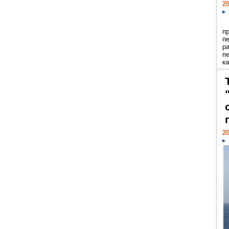
20
п
п
р
п
ка
20