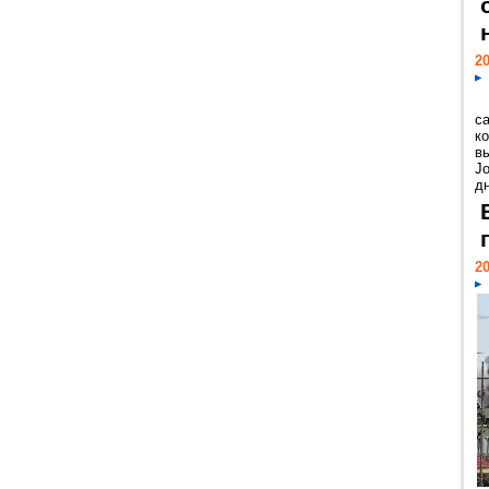
20
с
к
в
Jo
дн
20