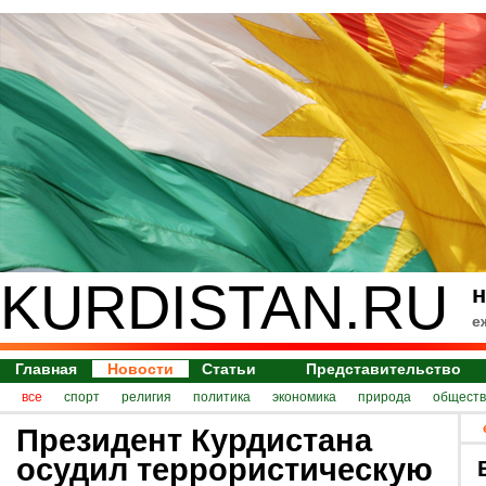
KURDISTAN.RU
н
е
Главная
Новости
Статьи
Представительство
все
спорт
религия
политика
экономика
природа
обществ
Президент Курдистана
осудил террористическую