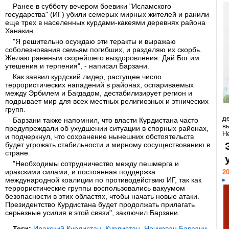
Ранее в субботу вечером боевики "Исламского
государства" (ИГ) убили семерых мирных жителей и ранили
еще трех в населенных курдами-какеями деревнях района
Ханакин.
"Я решительно осуждаю эти теракты и выражаю
соболезнования семьям погибших, и разделяю их скорбь.
Желаю раненым скорейшего выздоровления. Дай Бог им
утешения и терпения", - написал Барзани.
Как заявил курдский лидер, растущее число
террористических нападений в районах, оспариваемых
между Эрбилем и Багдадом, дестабилизирует регион и
подрывает мир для всех местных религиозных и этнических
групп.
д
Барзани также напомнил, что власти Курдистана часто
в
предупреждали об ухудшении ситуации в спорных районах,
Н
и подчеркнул, что сохранение нынешних обстоятельств
будет угрожать стабильности и мирному сосуществованию в
стране.
"Необходимы сотрудничество между пешмерга и
иракскими силами, и постоянная поддержка
20
международной коалиции по противодействию ИГ, так как
террористические группы воспользовались вакуумом
безопасности в этих областях, чтобы начать новые атаки.
Президентство Курдистана будет продолжать прилагать
серьезные усилия в этой связи", заключил Барзани.
Теги:
Иракский Курдистан
,
Курдистан
,
Нечирван Барзани
,