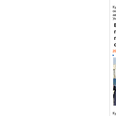
К
ок
а
У
20
К