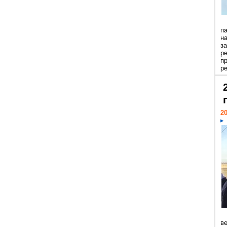
п
н
з
р
п
ре
20
ве