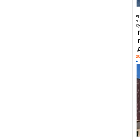
и
ч
с
20