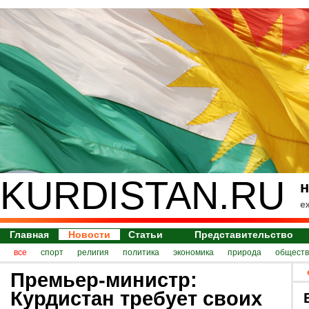
KURDISTAN.RU
н
е
Главная
Новости
Статьи
Представительство
все
спорт
религия
политика
экономика
природа
обществ
Премьер-министр:
Курдистан требует своих