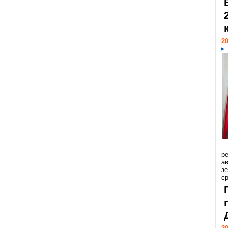
20
р
ав
з
с