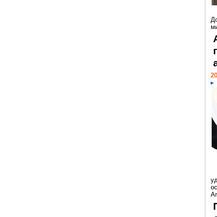
Д
м
20
у
ос
Ar