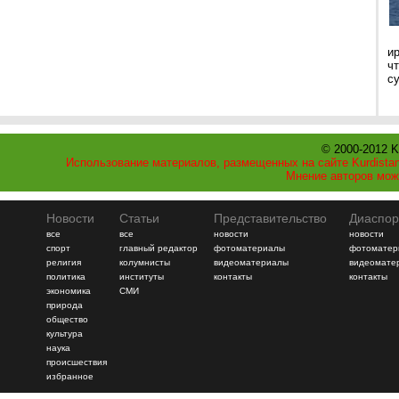
и
ч
с
© 2000-2012 K
Использование материалов, размещенных на сайте Kurdistan
Мнение авторов мож
Новости
Статьи
Представительство
Диаспор
все
все
новости
новости
спорт
главный редактор
фотоматериалы
фотоматер
религия
колумнисты
видеоматериалы
видеомате
политика
институты
контакты
контакты
экономика
СМИ
природа
общество
культура
наука
происшествия
избранное