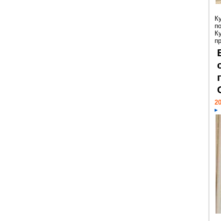
К
п
К
пр
20