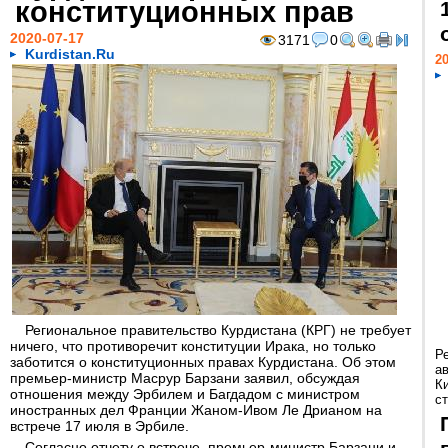
конституционных прав
2020-07-17
3171
0
Kurdistan.Ru
20
Региональное правительство Курдистана (КРГ) не требует
ничего, что противоречит конституции Ирака, но только
Р
заботится о конституционных правах Курдистана. Об этом
а
премьер-министр Масрур Барзани заявил, обсуждая
К
отношения между Эрбилем и Багдадом с министром
ст
иностранных дел Франции Жаном-Ивом Ле Дрианом на
встрече 17 июля в Эрбиле.
Согласно отчету о встрече, премьер-министр Барзани и