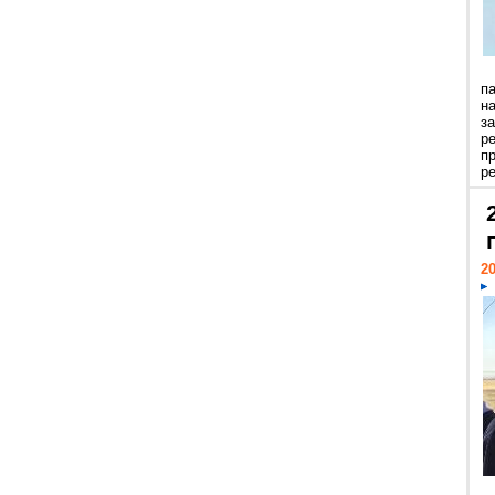
п
н
з
р
п
ре
20