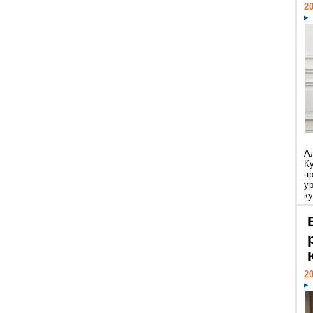
20
А
К
п
у
ку
20