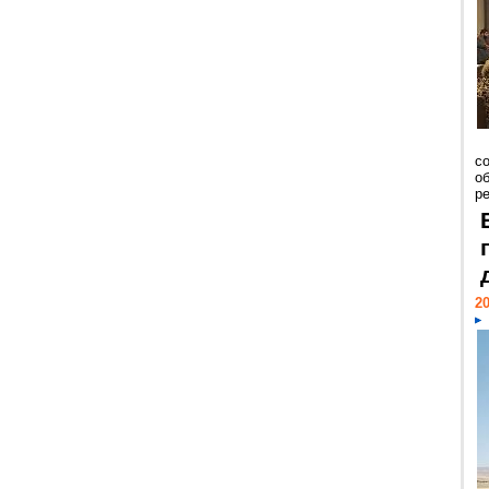
со
о
ре
20