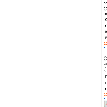
ве
с
п
го
20
р
пр
з
о
в
20