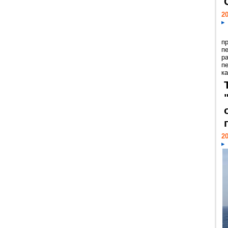
20
п
п
р
п
ка
20