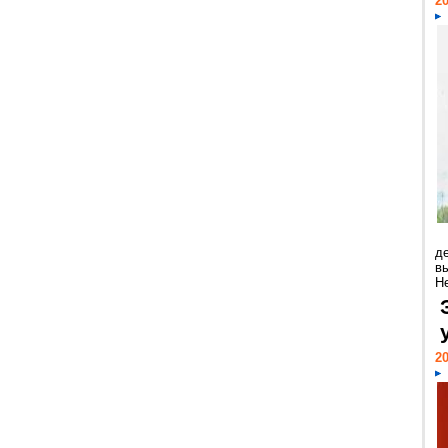
20
д
в
Н
20