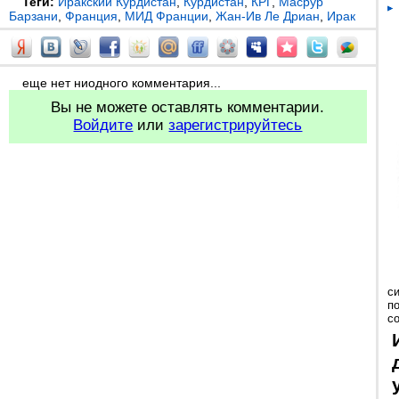
Теги:
Иракский Курдистан
,
Курдистан
,
КРГ
,
Масрур
Барзани
,
Франция
,
МИД Франции
,
Жан-Ив Ле Дриан
,
Ирак
еще нет ниодного комментария...
Вы не можете оставлять комментарии.
Войдите
или
зарегистрируйтесь
с
п
с