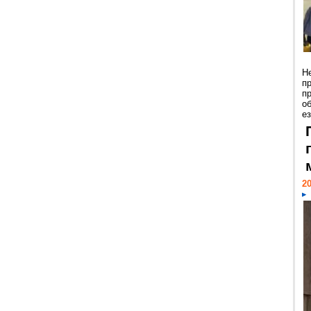
Н
п
п
о
ез
20