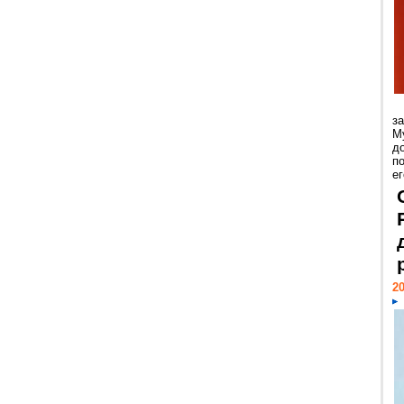
з
М
д
п
ег
20