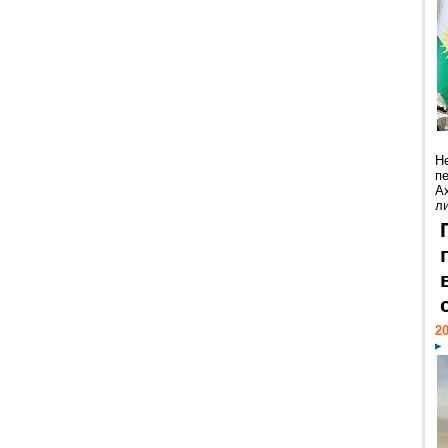
Н
п
А
ли
20