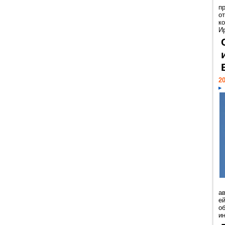
п
о
к
И
20
а
ей
о
и