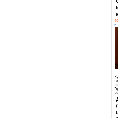
20
К
е
л
"
р