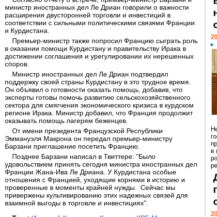
министр иностранных дел Ле Дриан говорили о важности
расширения двусторонней торговли и инвестиций в
соответствии с сильными политическими связями Франции
и Курдистана.
20
Премьер-министр также попросил Францию сыграть роль
в оказании помощи Курдистану и правительству Ирака в
достижении соглашения и урегулировании их нерешенных
споров.
Министр иностранных дел Ле Дриан подтвердил
поддержку своей страны Курдистану в это трудное время.
Он объявил о готовности оказать помощь, добавив, что
эксперты готовы помочь развитию сельскохозяйственного
сектора для смягчения экономического кризиса в курдском
регионе Ирака. Министр добавил, что Франция продолжит
оказывать помощь лагерям беженцев.
Н
От имени президента Французской Республики
г
Эммануэля Макрона он передал премьер-министру
п
Барзани приглашение посетить Францию.
в
Позднее Барзани написал в Твиттере: "Было
р
удовольствием принять сегодня министра иностранных дел
ре
Франции Жана-Ива Ле Дриана. У Курдистана особые
отношения с Францией, уходящие корнями в историю и
проверенные в моменты крайней нужды. Сейчас мы
привержены культивированию этих надежных связей для
взаимной выгоды в торговле и инвестициях".
20