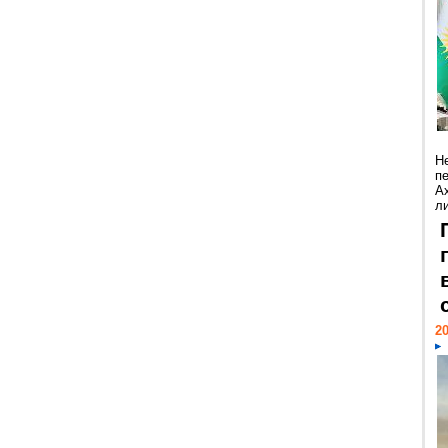
Н
п
А
ли
20