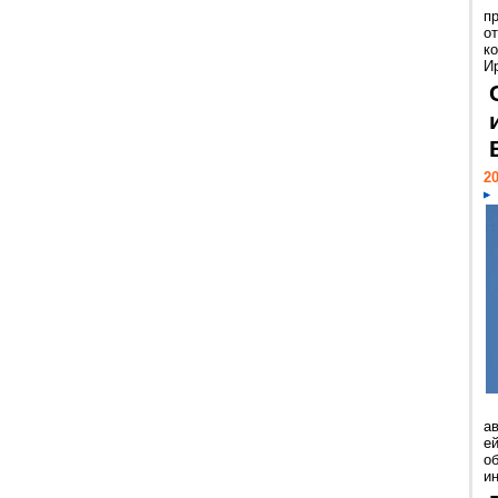
п
о
к
И
20
а
ей
о
и