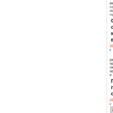
ве
с
п
го
20
р
пр
з
о
в
20