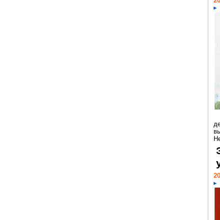
20
д
в
Н
20