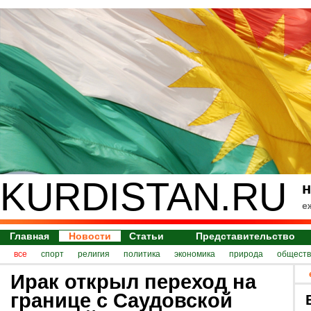
KURDISTAN.RU
н
е
Главная
Новости
Статьи
Представительство
все
спорт
религия
политика
экономика
природа
обществ
Ирак открыл переход на
границе с Саудовской