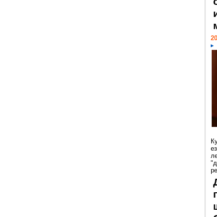
20
К
е
л
"
р