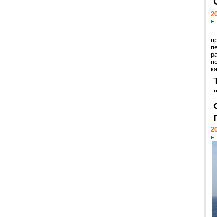
20
п
п
р
п
ка
20