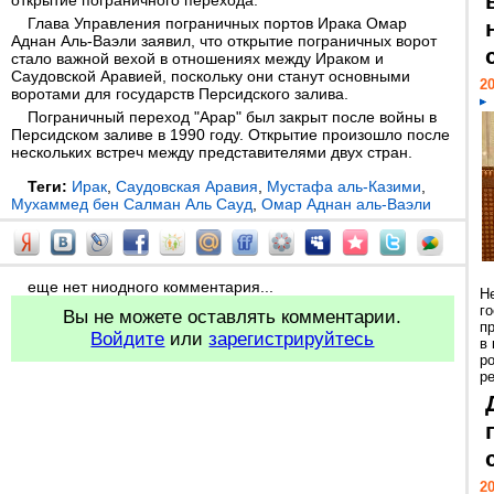
открытие пограничного перехода.
Глава Управления пограничных портов Ирака Омар
Аднан Аль-Ваэли заявил, что открытие пограничных ворот
стало важной вехой в отношениях между Ираком и
Саудовской Аравией, поскольку они станут основными
20
воротами для государств Персидского залива.
Пограничный переход "Арар" был закрыт после войны в
Персидском заливе в 1990 году. Открытие произошло после
нескольких встреч между представителями двух стран.
Теги:
Ирак
,
Саудовская Аравия
,
Мустафа аль-Казими
,
Мухаммед бен Салман Аль Сауд
,
Омар Аднан аль-Ваэли
еще нет ниодного комментария...
Н
г
Вы не можете оставлять комментарии.
п
Войдите
или
зарегистрируйтесь
в
р
ре
20