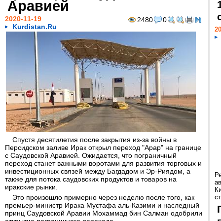
Аравией
2020-11-19
2480
0
Kurdistan.Ru
20
Спустя десятилетия после закрытия из-за войны в
Персидском заливе Ирак открыл переход "Арар" на границе
с Саудовской Аравией. Ожидается, что пограничный
переход станет важными воротами для развития торговых и
инвестиционных связей между Багдадом и Эр-Риядом, а
Р
также для потока саудовских продуктов и товаров на
а
иракские рынки.
К
Это произошло примерно через неделю после того, как
ст
премьер-министр Ирака Мустафа аль-Казими и наследный
принц Саудовской Аравии Мохаммад бин Салман одобрили