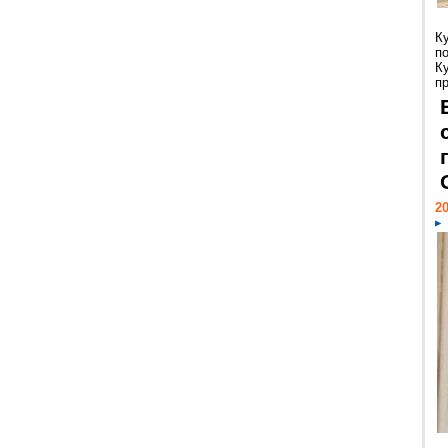
К
п
К
пр
20