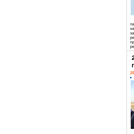
п
н
з
р
п
ре
20