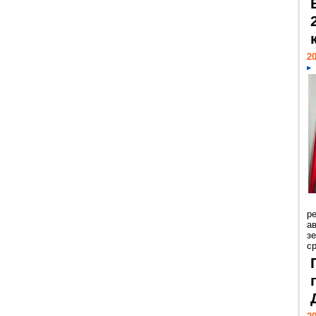
20
р
ав
з
с