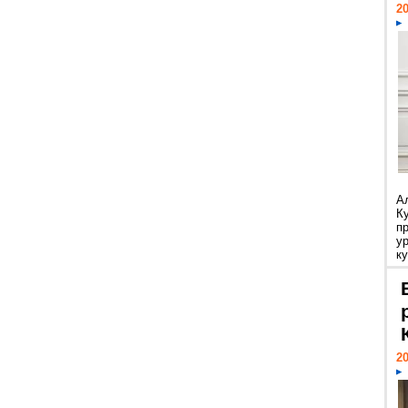
20
А
К
п
у
ку
20