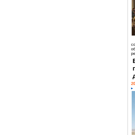
со
о
ре
20