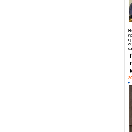
Н
п
п
о
ез
20