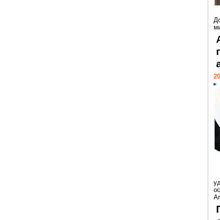
Д
м
20
у
ос
Ar