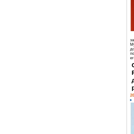
з
М
д
п
ег
20