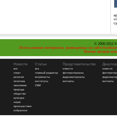
и
ч
с
© 2000-2012 K
Использование материалов, размещенных на сайте Kurdistan
Мнение авторов мож
Новости
Статьи
Представительство
Диаспор
все
все
новости
новости
спорт
главный редактор
фотоматериалы
фотоматер
религия
колумнисты
видеоматериалы
видеомате
политика
институты
контакты
контакты
экономика
СМИ
природа
общество
культура
наука
происшествия
избранное