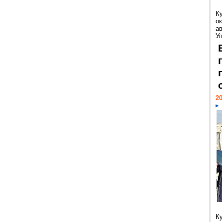
К
ок
а
У
20
К