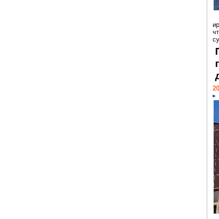
и
ч
с
20