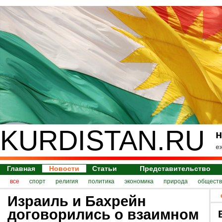
KURDISTAN.RU
н
е
Главная
Новости
Статьи
Представительство
все
спорт
религия
политика
экономика
природа
обществ
Израиль и Бахрейн
договорились о взаимном