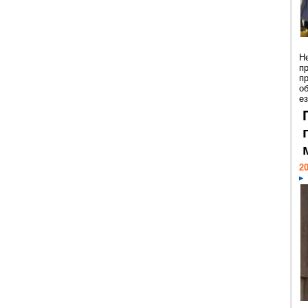
Н
п
п
о
ез
20