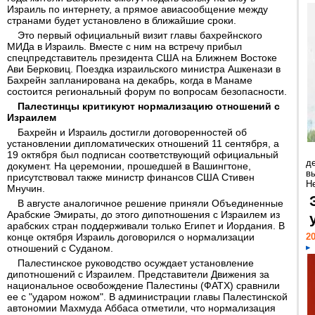
Израиль по интернету, а прямое авиасообщение между
странами будет установлено в ближайшие сроки.
Это первый официальный визит главы бахрейнского
МИДа в Израиль. Вместе с ним на встречу прибыл
спецпредставитель президента США на Ближнем Востоке
Ави Берковиц. Поездка израильского министра Ашкенази в
Бахрейн запланирована на декабрь, когда в Манаме
состоится региональный форум по вопросам безопасности.
Палестинцы критикуют нормализацию отношений с
Израилем
Бахрейн и Израиль достигли договоренностей об
установлении дипломатических отношений 11 сентября, а
19 октября был подписан соответствующий официальный
д
документ. На церемонии, прошедшей в Вашингтоне,
в
присутствовал также министр финансов США Стивен
Н
Мнучин.
В августе аналогичное решение приняли Объединенные
Арабские Эмираты, до этого дипотношения с Израилем из
арабских стран поддерживали только Египет и Иордания. В
конце октября Израиль договорился о нормализации
20
отношений с Суданом.
Палестинское руководство осуждает установление
дипотношений с Израилем. Представители Движения за
национальное освобождение Палестины (ФАТХ) сравнили
ее с "ударом ножом". В администрации главы Палестинской
автономии Махмуда Аббаса отметили, что нормализация