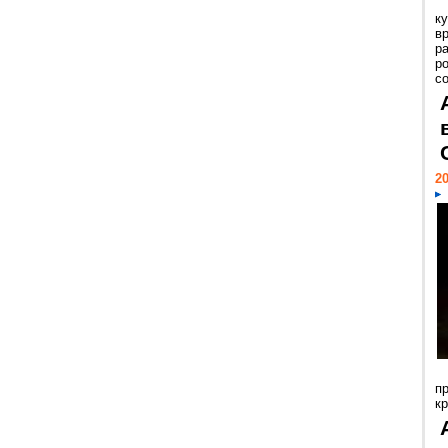
к
в
р
р
с
20
п
к