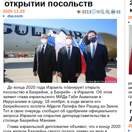
открытии посольств
2020-11-20
3213
0
dw.com
20
р
До конца 2020 года Израиль планирует открыть
ав
посольство в Бахрейне, а Бахрейн - в Израиле. Об этом
з
заявил глава израильского МИДа Габи Ашкенази в
с
Иерусалиме в среду, 18 ноября, в ходе визита его
бахрейнского коллеги Абделя Латифа бен Рашед аз-Заяни.
Тот в свою очередь сообщил об одобрении официального
запроса Израиля на открытие диппредставительства в
столице Бахрейна Манаме.
20
Глава израильской дипломатии объявил, что к концу 2020
года жители Бахрейна смогут подать заявку на визу в