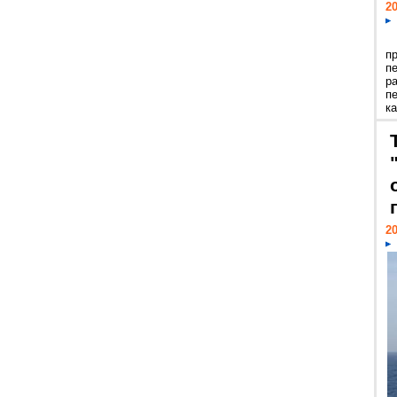
20
п
п
р
п
ка
20