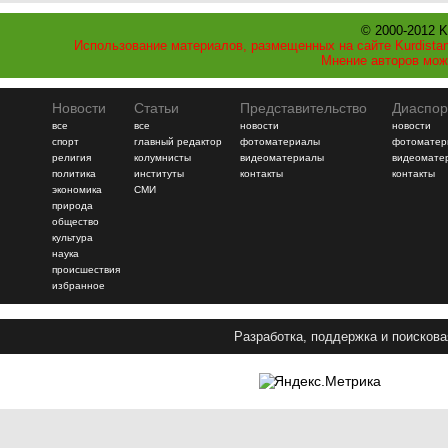
© 2000-2012 K
Использование материалов, размещенных на сайте Kurdistan
Мнение авторов мож
Новости
Статьи
Представительство
Диаспор
все
все
новости
новости
спорт
главный редактор
фотоматериалы
фотоматер
религия
колумнисты
видеоматериалы
видеомате
политика
институты
контакты
контакты
экономика
СМИ
природа
общество
культура
наука
происшествия
избранное
Разработка, поддержка и поискова