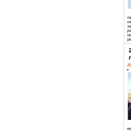
п
н
з
р
п
ре
20
ве