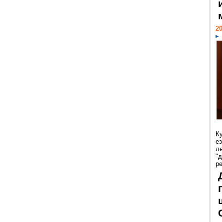
20
К
е
л
"
р