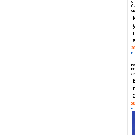
о
С
св
20
н
в
лю
20