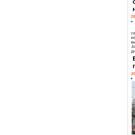
20
с
к
в
Jo
дн
20