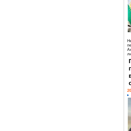
Н
п
А
ли
20