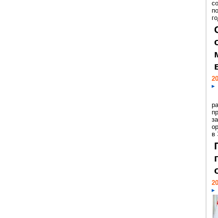
с
п
го
20
р
пр
з
о
в
20