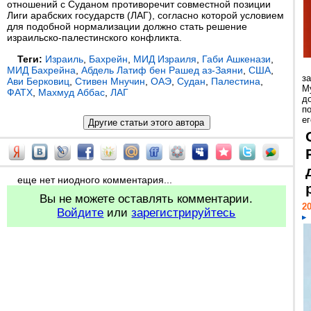
отношений с Суданом противоречит совместной позиции
Лиги арабских государств (ЛАГ), согласно которой условием
для подобной нормализации должно стать решение
израильско-палестинского конфликта.
Теги:
Израиль
,
Бахрейн
,
МИД Израиля
,
Габи Ашкенази
,
МИД Бахрейна
,
Абдель Латиф бен Рашед аз-Заяни
,
США
,
з
Ави Берковиц
,
Стивен Мнучин
,
ОАЭ
,
Судан
,
Палестина
,
М
ФАТХ
,
Махмуд Аббас
,
ЛАГ
д
п
ег
еще нет ниодного комментария...
Вы не можете оставлять комментарии.
20
Войдите
или
зарегистрируйтесь