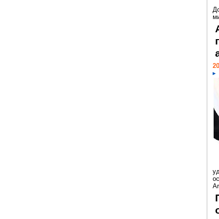
Д
м
20
у
ос
Ar