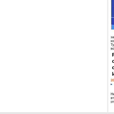
з
к
Т
во
20
Н
в
о