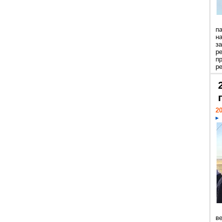
п
н
з
р
п
ре
20
ве