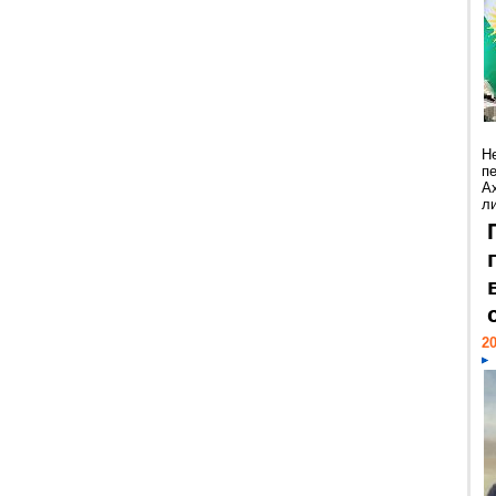
Н
п
А
ли
20