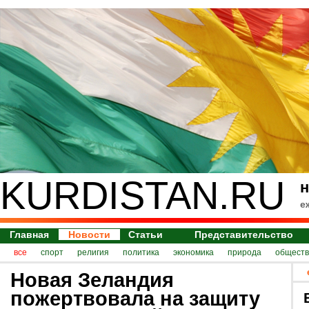
KURDISTAN.RU
н
е
Главная
Новости
Статьи
Представительство
все
спорт
религия
политика
экономика
природа
обществ
Новая Зеландия
пожертвовала на защиту