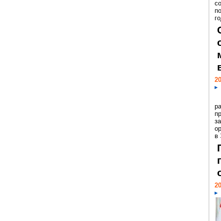
с
п
го
20
р
пр
з
о
в
20