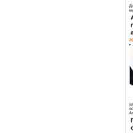
Д
м
20
у
ос
Ar