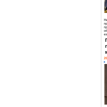
Н
п
п
о
ез
20