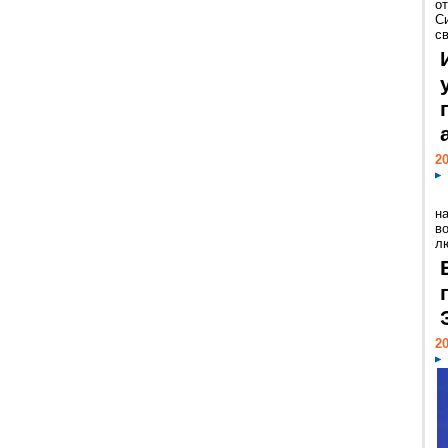
о
С
св
20
н
в
лю
20