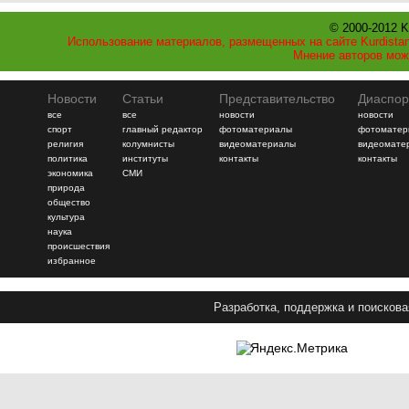
© 2000-2012 K
Использование материалов, размещенных на сайте Kurdistan
Мнение авторов мож
Новости
Статьи
Представительство
Диаспор
все
все
новости
новости
спорт
главный редактор
фотоматериалы
фотоматер
религия
колумнисты
видеоматериалы
видеомате
политика
институты
контакты
контакты
экономика
СМИ
природа
общество
культура
наука
происшествия
избранное
Разработка, поддержка и поискова