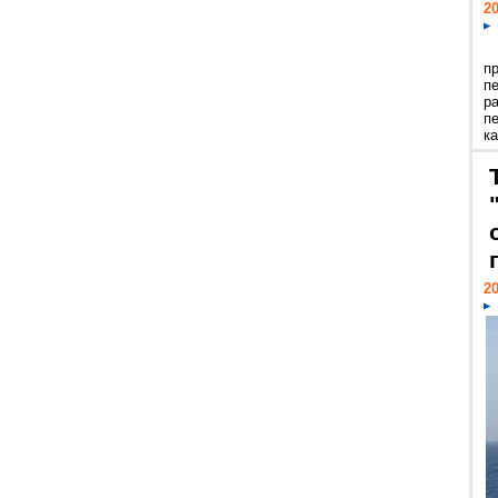
20
п
п
р
п
ка
20