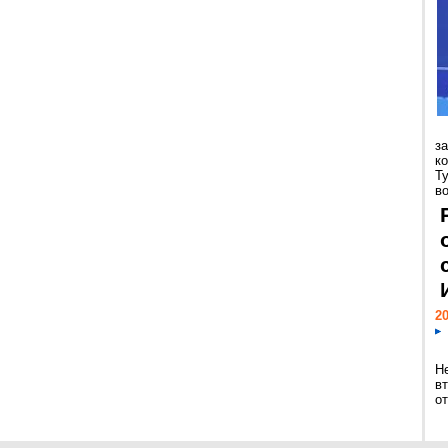
з
к
Т
во
20
Н
в
о