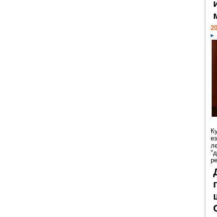
20
К
е
л
"
р