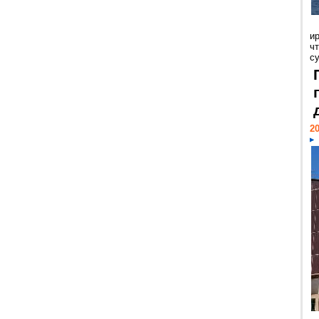
и
ч
с
20