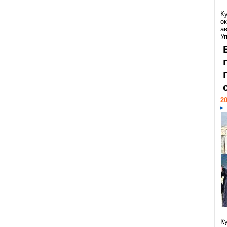
К
ок
а
У
20
К