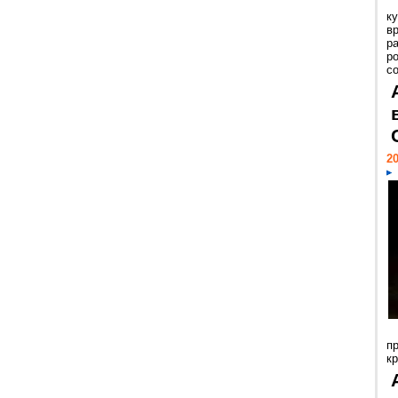
к
в
р
р
с
20
п
к