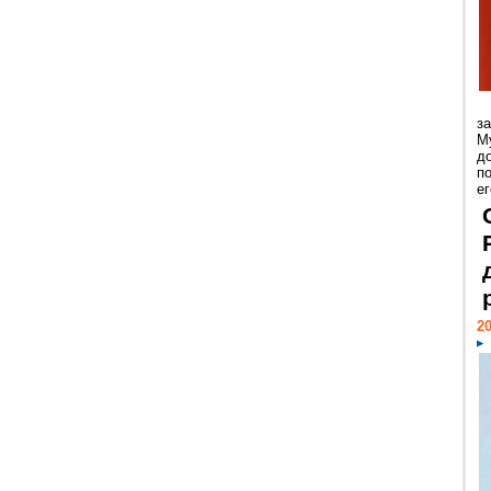
з
М
д
п
ег
20