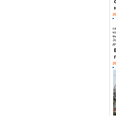
20
с
к
в
Jo
дн
20