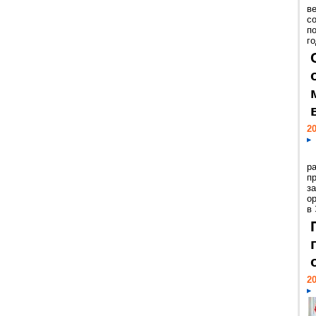
ве
с
п
го
20
р
пр
з
о
в
20