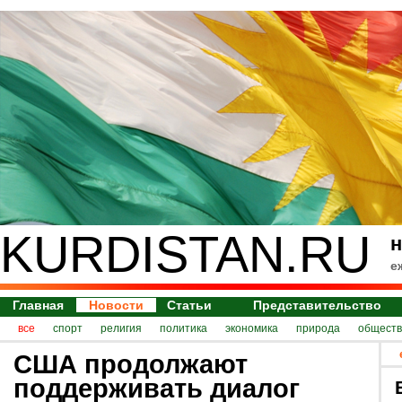
KURDISTAN.RU
н
е
Главная
Новости
Статьи
Представительство
все
спорт
религия
политика
экономика
природа
обществ
США продолжают
поддерживать диалог