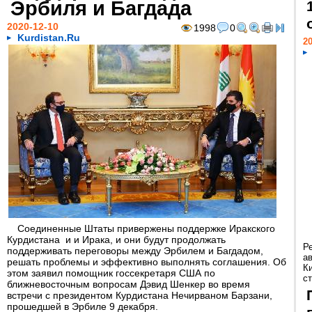
Эрбиля и Багдада
2020-12-10
1998
0
Kurdistan.Ru
20
Соединенные Штаты привержены поддержке Иракского
Курдистана и и Ирака, и они будут продолжать
Р
поддерживать переговоры между Эрбилем и Багдадом,
а
решать проблемы и эффективно выполнять соглашения. Об
К
этом заявил помощник госсекретаря США по
ст
ближневосточным вопросам Дэвид Шенкер во время
встречи с президентом Курдистана Нечирваном Барзани,
прошедшей в Эрбиле 9 декабря.