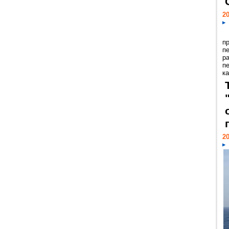
20
п
п
р
п
ка
20