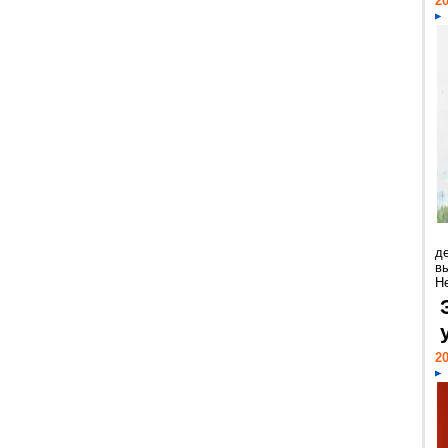
20
д
в
Н
20