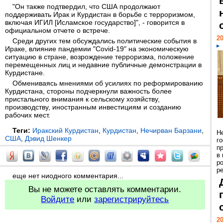
"Он также подтвердил, что США продолжают
поддерживать Ирак и Курдистан в борьбе с терроризмом,
включая ИГИЛ [Исламское государство]", - говорится в
официальном отчете о встрече.
20
Среди других тем обсуждались политические события в
Ираке, влияние пандемии "Covid-19" на экономическую
ситуацию в стране, возрождение терроризма, положение
перемещенных лиц и недавние публичные демонстрации в
Курдистане.
Обмениваясь мнениями об усилиях по реформированию
Курдистана, стороны подчеркнули важность более
пристального внимания к сельскому хозяйству,
производству, иностранным инвестициям и созданию
рабочих мест.
Теги:
Иракский Курдистан
,
Курдистан
,
Нечирван Барзани
,
Н
США
,
Дэвид Шенкер
г
п
в
р
ре
еще нет ниодного комментария...
Вы не можете оставлять комментарии.
Войдите
или
зарегистрируйтесь
20