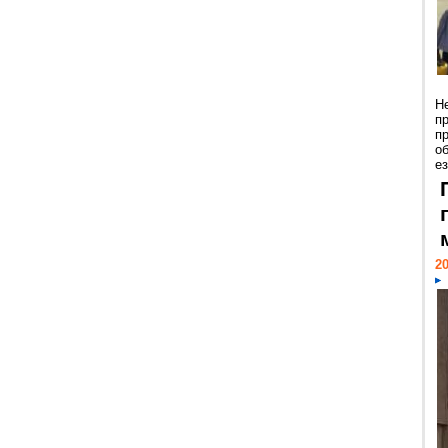
Н
п
п
о
ез
20