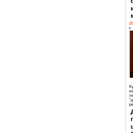
20
К
е
л
"
р