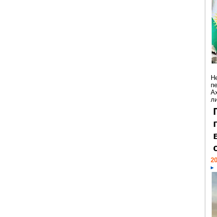
Н
п
А
ли
20