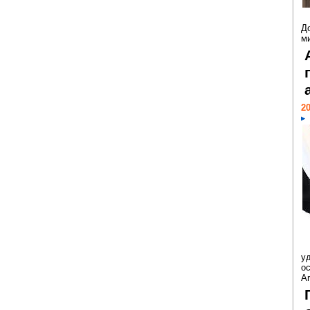
Д
м
20
у
ос
Ar