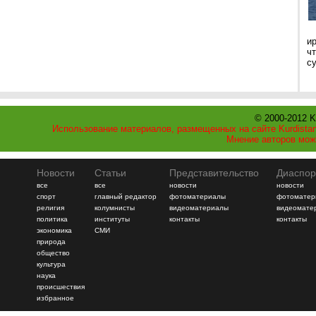
и
ч
с
© 2000-2012 K
Использование материалов, размещенных на сайте Kurdistan
Мнение авторов мож
Новости
Статьи
Представительство
Диаспор
все
все
новости
новости
спорт
главный редактор
фотоматериалы
фотоматер
религия
колумнисты
видеоматериалы
видеомате
политика
институты
контакты
контакты
экономика
СМИ
природа
общество
культура
наука
происшествия
избранное