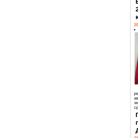
20
р
ав
з
с