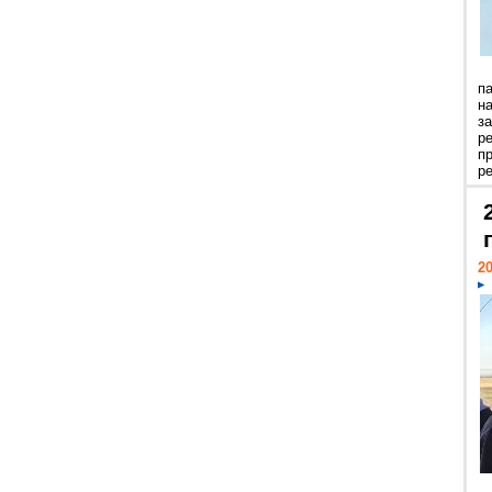
п
н
з
р
п
ре
20