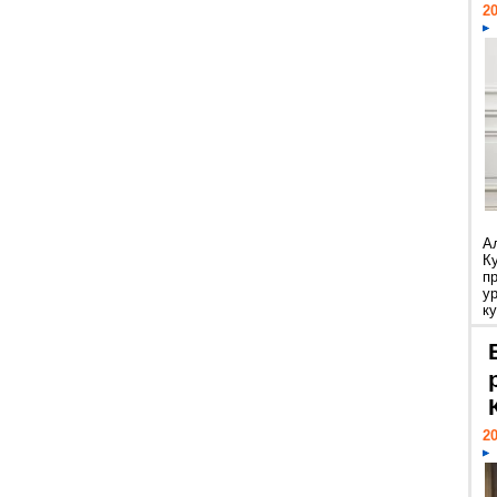
20
А
К
п
у
ку
20