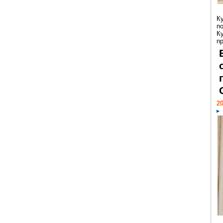
К
п
К
пр
20