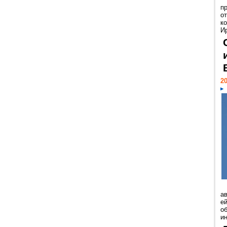
п
о
к
И
20
а
ей
о
и