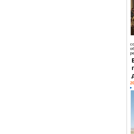
со
о
ре
20