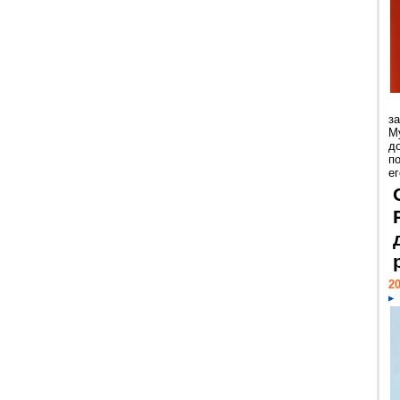
з
М
д
п
ег
20