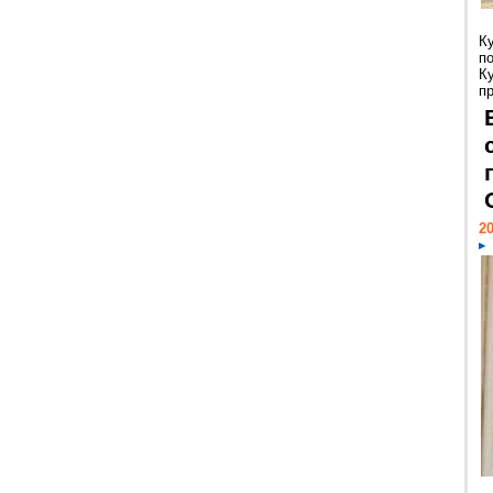
К
п
К
пр
20