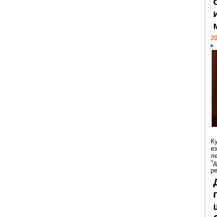
20
К
е
л
"
р