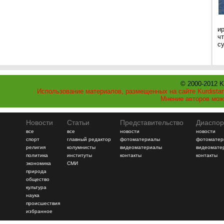
и
ч
с
© 2000-2012 K
Использование материалов, размещенных на сайте Kurdistan
Мнение авторов мож
Новости
Статьи
Представительство
Диаспор
все
все
новости
новости
спорт
главный редактор
фотоматериалы
фотоматер
религия
колумнисты
видеоматериалы
видеомате
политика
институты
контакты
контакты
экономика
СМИ
природа
общество
культура
наука
происшествия
избранное