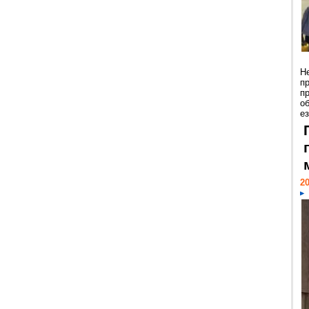
Н
п
п
о
ез
20