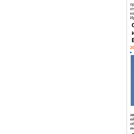
п
о
к
И
20
а
ей
о
и