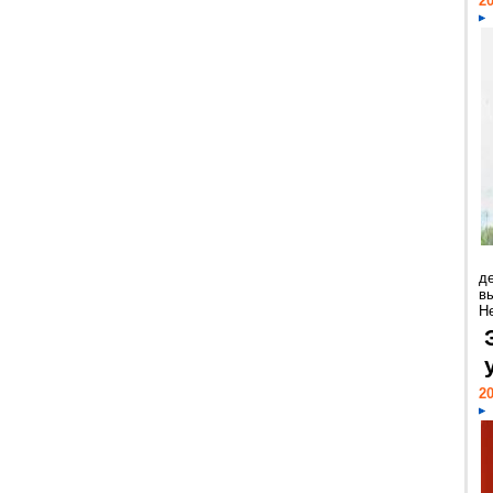
20
д
в
Н
20