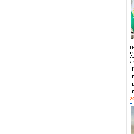
Н
п
А
ли
20