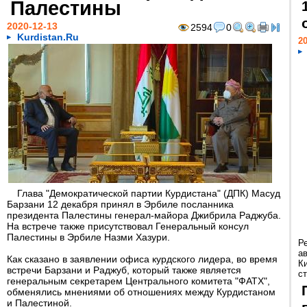
Палестины
2020-12-13
2594
0
Kurdistan.Ru
20
Глава "Демократической партии Курдистана" (ДПК) Масуд
Барзани 12 декабря принял в Эрбиле посланника
президента Палестины генерал-майора Джибрила Раджуба.
На встрече также присутствовал Генеральный консул
Палестины в Эрбиле Назми Хазури.
Р
а
Как сказано в заявлении офиса курдского лидера, во время
К
встречи Барзани и Раджуб, который также является
ст
генеральным секретарем Центрального комитета "ФАТХ",
обменялись мнениями об отношениях между Курдистаном
и Палестиной.