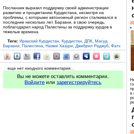
Посланник выразил поддержку своей администрации
развитию и процветанию Курдистана, несмотря на
проблемы, с которыми автономный регион сталкивался в
последние несколько лет. Барзани, в свою очередь,
20
поблагодарил народ Палестины за поддержку курдов в
тяжелые времена.
Теги:
Иракский Курдистан
,
Курдистан
,
ДПК
,
Масуд
Барзани
,
Палестина
,
Назми Хазури
,
Джибрил Раджуб
,
Фатх
еще нет ниодного комментария...
Вы не можете оставлять комментарии.
Н
Войдите
или
зарегистрируйтесь
г
п
в
р
ре
20