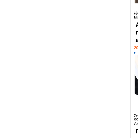
Д
м
20
у
ос
Ar