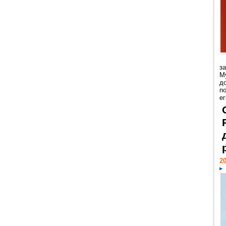
з
М
д
п
ег
20