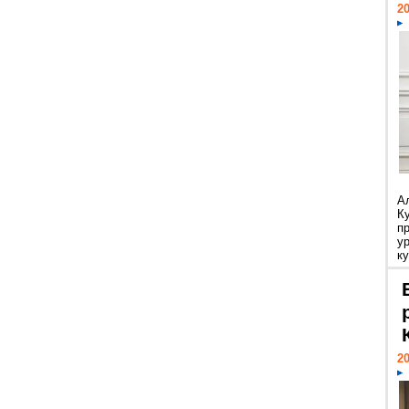
20
А
К
п
у
ку
20