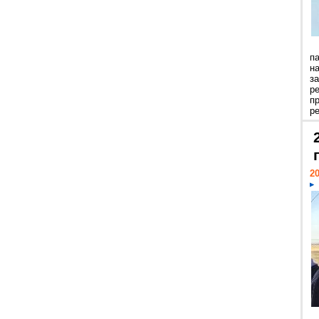
п
н
з
р
п
ре
20