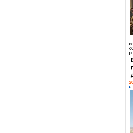
со
о
ре
20