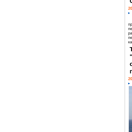
20
п
п
р
п
ка
20