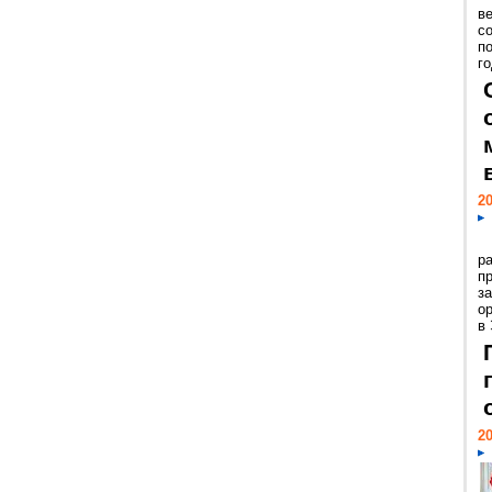
ве
с
п
го
20
р
пр
з
о
в
20