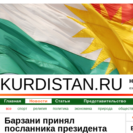
KURDISTAN.RU
н
е
Главная
Новости
Статьи
Представительство
все
спорт
религия
политика
экономика
природа
обществ
Барзани принял
посланника президента