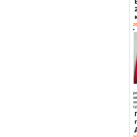
20
р
ав
з
с