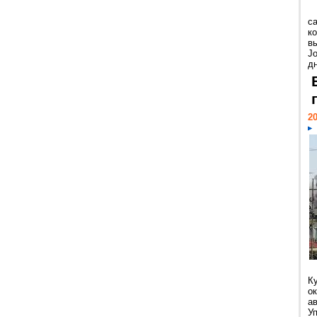
с
к
в
Jo
дн
20
К
ок
а
У