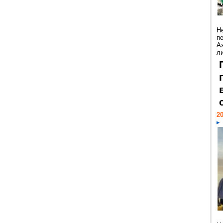
Н
п
А
ли
20