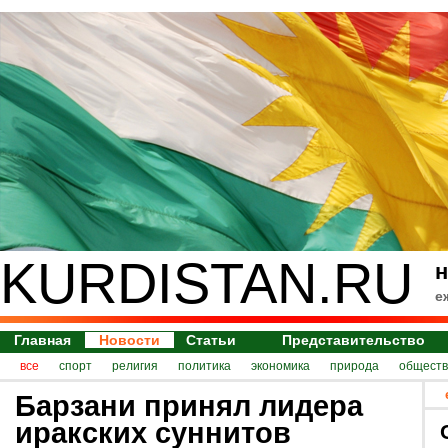
KURDISTAN.RU
н
е
Главная
Новости
Статьи
Представительство
все
спорт
религия
политика
экономика
природа
обществ
Барзани принял лидера
иракских суннитов