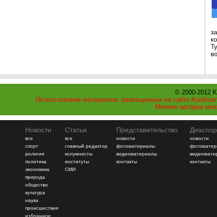
з
к
Т
во
© 2000-2012 K
Использование материалов, размещенных на сайте Kurdistan
Мнение авторов мож
Новости
Статьи
Представительство
Диаспор
все
все
новости
новости
спорт
главный редактор
фотоматериалы
фотоматер
религия
колумнисты
видеоматериалы
видеомате
политика
институты
контакты
контакты
экономика
СМИ
природа
общество
культура
наука
происшествия
избранное