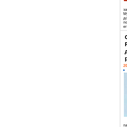
з
М
д
п
ег
20
п