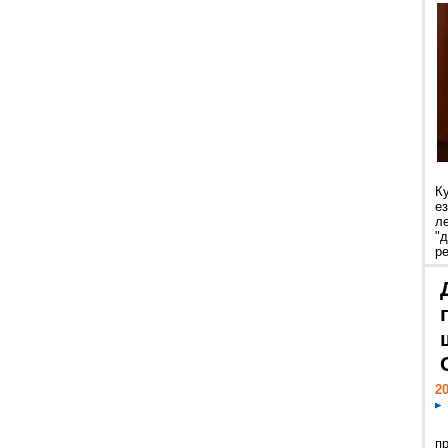
К
е
л
"
р
20
п