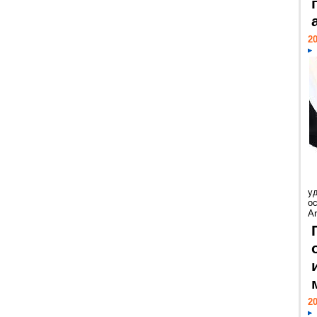
20
у
ос
Ar
20