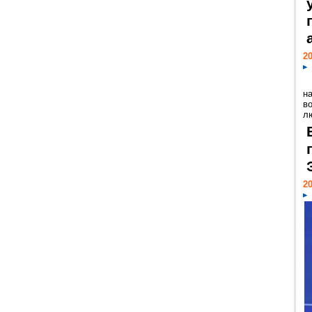
20
н
в
лю
20