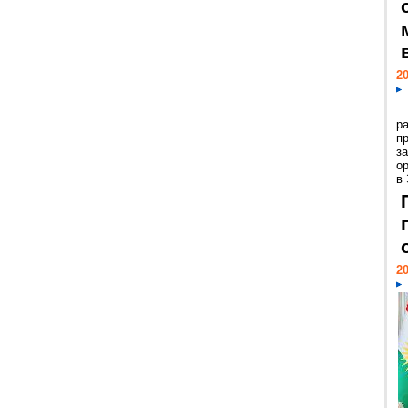
20
р
пр
з
о
в
20