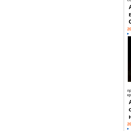
20
п
к
20