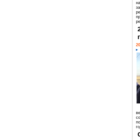
н
з
р
п
ре
20
ве
с
п
го