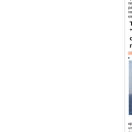
п
р
п
ка
20
и
ч