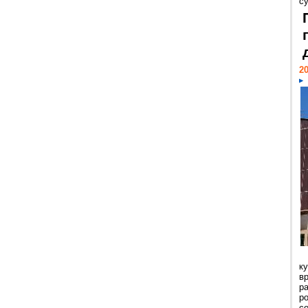
с
20
к
в
р
р
с