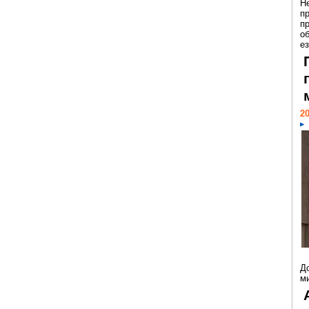
Н
п
п
о
ез
20
Д
м