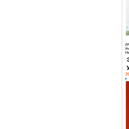
д
в
Н
20