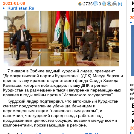
2021-01-08
2736
0
Kurdistan.Ru
20
7 января в Эрбиле видный курдский лидер, президент
"Демократической партии Курдистана" (ДПК) Масуд Барзани
принял главу иракского суннитского фонда Саида Хамида
а
Кампаша, который поблагодарил главу ДПК и регион
ей
Курдистан за размещение тысяч внутренне перемещенных
о
иракцев в годы войны против "Исламского государства".
и
Курдский лидер подтвердил, что автономный Курдистан
считает предоставление убежища беженцам и
перемещенным лицам "национальным долгом", и
напомнил, что курдский народ всегда работал над
продвижением ценностей сосуществования между всеми
компонентами, проживающими в регионе.
20