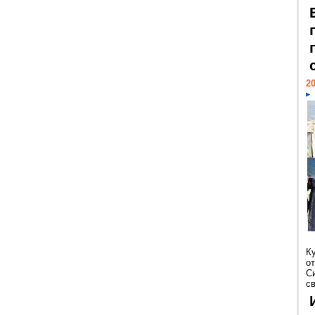
20
К
о
С
св