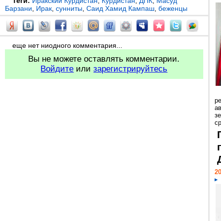
Теги:
Иракский Курдистан
,
Курдистан
,
ДПК
,
Масуд
Барзани
,
Ирак
,
сунниты
,
Саид Хамид Кампаш
,
беженцы
еще нет ниодного комментария...
Вы не можете оставлять комментарии.
Войдите
или
зарегистрируйтесь
р
ав
з
с
20