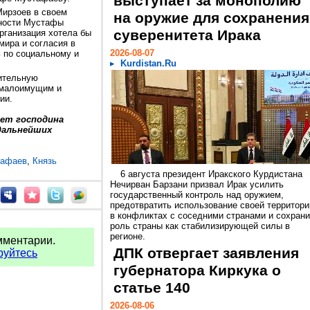
выступает за монополию
Мирзоев в своем
на оружие для сохранения
ьности Мустафы
суверенитета Ирака
организация хотела бы
мира и согласия в
2026-08-07
ь по социальному и
Kurdistan.Ru
ительную
 малоимущим и
мии.
яет господина
дальнейших
тафаев
,
Князь
6 августа президент Иракского Курдистана
Нечирван Барзани призвал Ирак усилить
государственный контроль над оружием,
предотвратить использование своей территори
в конфликтах с соседними странами и сохрани
роль страны как стабилизирующей силы в
регионе.
мментарии.
ДПК отвергает заявления
руйтесь
губернатора Киркука о
статье 140
2026-08-06