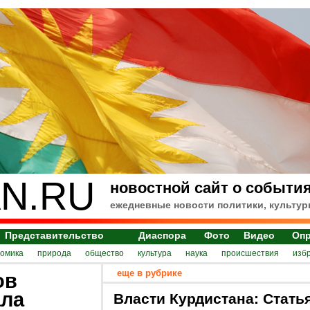
N.RU
новостной сайт о события
ежедневные новости политики, культур
Представительство
Диаспора
Фото
Видео
Оп
номика
природа
общество
культура
наука
происшествия
изб
еще в рубрике
ов
ала
Власти Курдистана: Стать