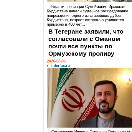
Власти провинции Сулеймания Иракского
Курдистана начали судебное расследование
повреждения одного из старейших дубов
Курдистана, возраст которого оценивается
примерно в 400 лет...
В Тегеране заявили, что
согласовали с Оманом
почти все пункты по
Ормузскому проливу
2026-08-06
interfax.ru
Соглашение Ирана и Омана по Ормузскому