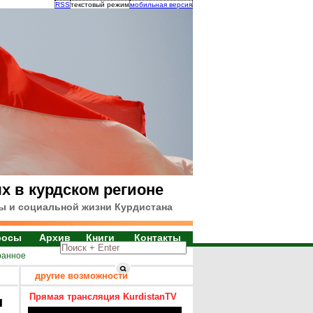
RSS
текстовый режим
мобильная версия
х в курдском регионе
ы и социальной жизни Курдистана
росы
Архив
Книги
Контакты
ранное
другие возможности
Прямая трансляция KurdistanTV
я