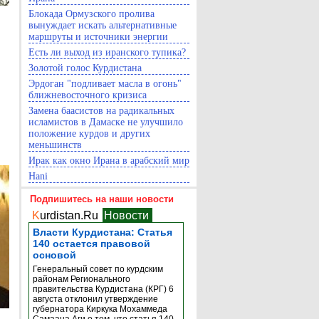
Блокада Ормузского пролива
вынуждает искать альтернативные
маршруты и источники энергии
Есть ли выход из иранского тупика?
Золотой голос Курдистана
Эрдоган "подливает масла в огонь"
ближневосточного кризиса
Замена баасистов на радикальных
исламистов в Дамаске не улучшило
положение курдов и других
меньшинств
Ирак как окно Ирана в арабский мир
Hani
Подпишитесь на наши новости
K
urdistan.Ru
Новости
Власти Курдистана: Статья
140 остается правовой
основой
Генеральный совет по курдским
районам Регионального
правительства Курдистана (КРГ) 6
августа отклонил утверждение
губернатора Киркука Мохаммеда