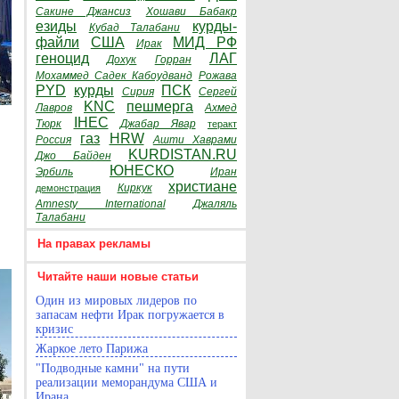
Сакине Джансиз
Хошави Бабакр
езиды
курды-
Кубад Талабани
файли
США
МИД РФ
Ирак
геноцид
ЛАГ
Дохук
Горран
Мохаммед Садек Кабоудванд
Рожава
PYD
курды
ПСК
Сирия
Сергей
KNC
пешмерга
Лавров
Ахмед
IHEC
Тюрк
Джабар Явар
теракт
газ
HRW
Россия
Ашти Хаврами
KURDISTAN.RU
Джо Байден
ЮНЕСКО
Эрбиль
Иран
христиане
Киркук
демонстрация
Amnesty International
Джаляль
Талабани
На правах рекламы
Читайте наши новые статьи
Один из мировых лидеров по
запасам нефти Ирак погружается в
кризис
Жаркое лето Парижа
"Подводные камни" на пути
реализации меморандума США и
Ирана