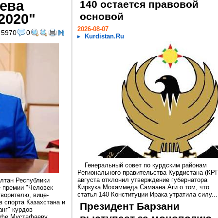
ева
140 остается правовой
2020"
основой
2026-08-07
5970
0
Kurdistan.Ru
Генеральный совет по курдским районам
Регионального правительства Курдистана (КРГ
августа отклонил утверждение губернатора
ултан Республики
Киркука Мохаммеда Самаана Аги о том, что
 премии "Человек
статья 140 Конституции Ирака утратила силу...
творителю, вице-
 спорта Казахстана и
Президент Барзани
нг" курдов
афе Мустафаеву.