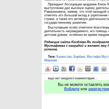
Президент Ассоциации академик Князь 
выступлении дал высокую оценку деятел
Рамазановича, заявив, что этой наградой 
отметить его большой вклад в укрепление 
стране, а также его активную деятельност
государственному развитию.
Выступавшие особо отметили благотвор
деятельность награждаемого, его помощь
детским домам, особенно во время панде
Редакция сайта Kurdistan.Ru поздравл
Мустафаева с наградой и желает ему 
успехов.
Теги:
Казахстан
,
Барбанг
,
Мустафа Мус
Мирзоев
еще нет ниодного комментария...
Вы не можете оставлять ко
Войдите
или
зарегистри