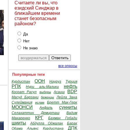
Считаете ли вы, что
езидский Синджар в
ближайшем времени
станет безопасным
районом?
Да
Нет
Не знаю
все опросы
Популярные теги
ООН
Курдистан
Науруз
Турция
РПК
нефть
Нури аль-Малики
BDP
Косрат Расул
Асаиш
выборы
Масуд Барзани
Лейла Зана
беженцы
Сулеймания
Бретт Мак-Герк
ислам
МООНСИ
сунниты
Анфаль
Селахаттин Демирташ
Вадим
КРГ
Макаренко
Бахман Гобади
шииты
Абдулла Оджалан
Барак
ДПК
Обама
Альянс Курдистана