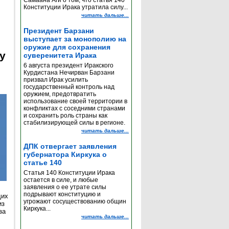
Самаана Аги о том, что статья 140
Конституции Ирака утратила силу...
читать дальше...
Президент Барзани
выступает за монополию на
оружие для сохранения
y
суверенитета Ирака
6 августа президент Иракского
Курдистана Нечирван Барзани
призвал Ирак усилить
государственный контроль над
оружием, предотвратить
использование своей территории в
конфликтах с соседними странами
и сохранить роль страны как
стабилизирующей силы в регионе.
читать дальше...
ДПК отвергает заявления
губернатора Киркука о
статье 140
Статья 140 Конституции Ирака
остается в силе, и любые
заявления о ее утрате силы
подрывают конституцию и
щих
угрожают сосуществованию общин
из
Киркука...
за
читать дальше...