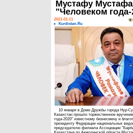
Мустафу Мустафа
"Человеком года-
2021-01-11
Kurdistan.Ru
10 января в Доме Дружбы города Нур-С
Казахстан прошло торжественное вручение
года-2020" известному бизнесмену и благо
президенту Федерации национальных видов
председателю филиала Ассоциации "Барба
Казахстана по Акмолинской области Муст