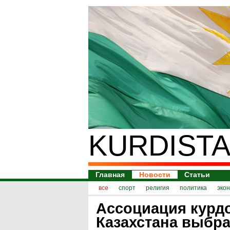
KURDISTA
Главная
Новости
Статьи
все
спорт
религия
политика
эко
Ассоциация курд
Казахстана выбр