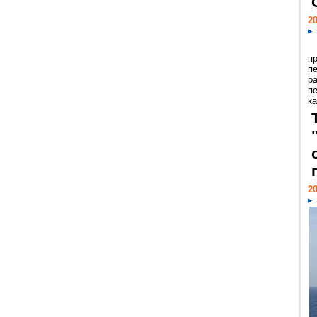
20
п
п
р
п
ка
20