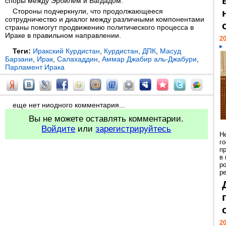
споры между Эрбилем и Багдадом.
Стороны подчеркнули, что продолжающееся
сотрудничество и диалог между различными компонентами
страны помогут продвижению политического процесса в
Ираке в правильном направлении.
20
Теги:
Иракский Курдистан
,
Курдистан
,
ДПК
,
Масуд
Барзани
,
Ирак
,
Салахаддин
,
Аммар Джабир аль-Джабури
,
Парламент Ирака
еще нет ниодного комментария...
Вы не можете оставлять комментарии.
Войдите
или
зарегистрируйтесь
Н
г
п
в
р
ре
20