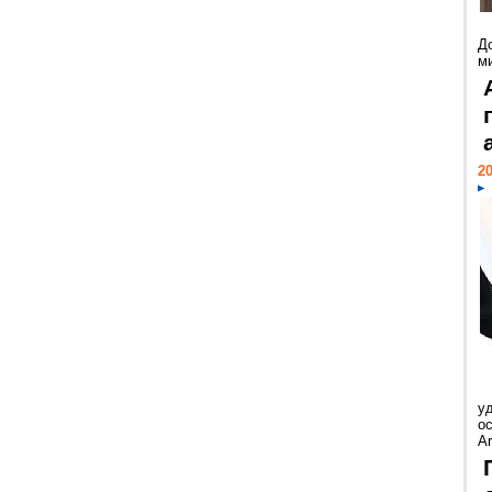
Д
м
20
у
ос
Ar