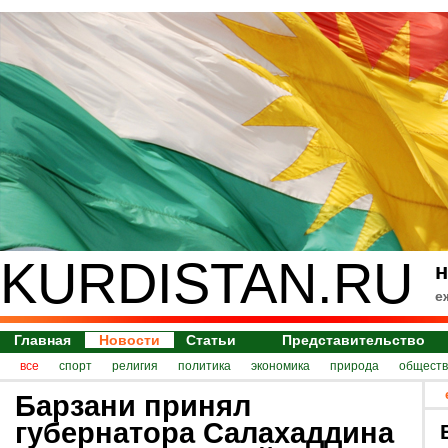
KURDISTAN.RU
н
е
Главная
Новости
Статьи
Представительство
все
спорт
религия
политика
экономика
природа
обществ
Барзани принял
губернатора Салахаддина