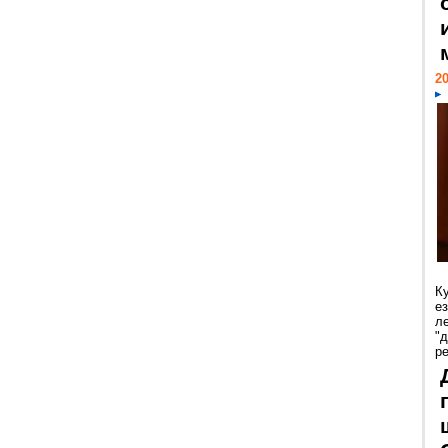
20
К
е
л
"
р