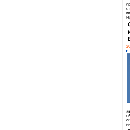
п
о
к
И
20
а
ей
о
и