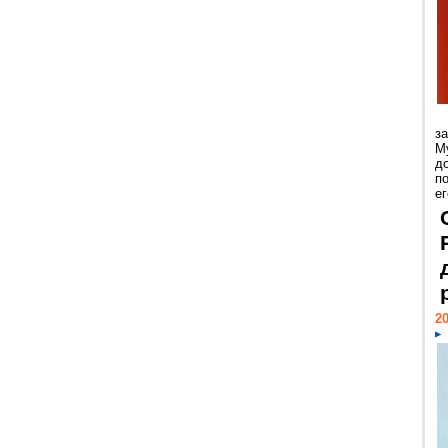
з
М
д
п
ег
20