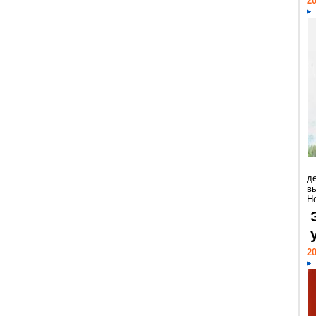
20
д
в
Н
20