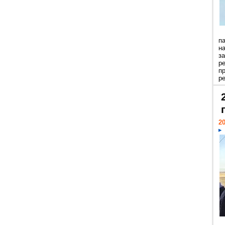
п
н
з
р
п
ре
20