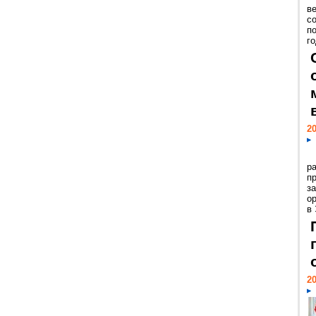
ве
с
п
го
20
р
пр
з
о
в
20