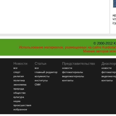
и
ч
с
© 2000-2012 K
Использование материалов, размещенных на сайте Kurdistan
Мнение авторов мож
Новости
Статьи
Представительство
Диаспор
все
все
новости
новости
спорт
главный редактор
фотоматериалы
фотоматер
религия
колумнисты
видеоматериалы
видеомате
политика
институты
контакты
контакты
экономика
СМИ
природа
общество
культура
наука
происшествия
избранное