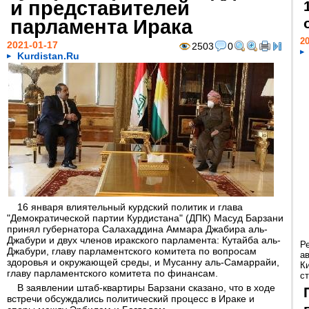
и представителей
парламента Ирака
20
2021-01-17
2503
0
Kurdistan.Ru
16 января влиятельный курдский политик и глава
"Демократической партии Курдистана" (ДПК) Масуд Барзани
принял губернатора Салахаддина Аммара Джабира аль-
Джабури и двух членов иракского парламента: Кутайба аль-
Р
Джабури, главу парламентского комитета по вопросам
а
здоровья и окружающей среды, и Мусанну аль-Самаррайи,
К
главу парламентского комитета по финансам.
ст
В заявлении штаб-квартиры Барзани сказано, что в ходе
встречи обсуждались политический процесс в Ираке и