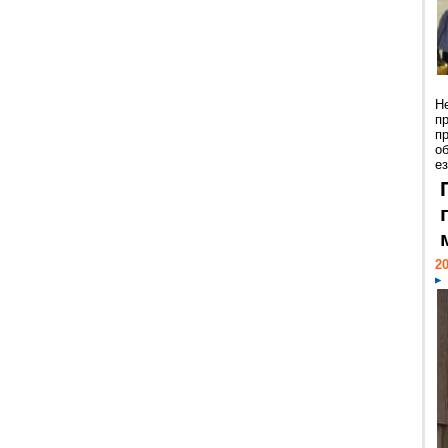
Н
п
п
о
ез
20