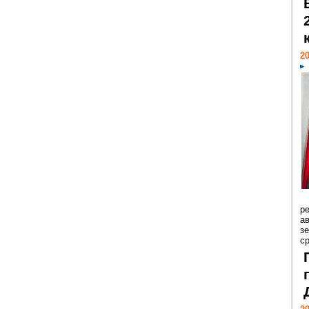
20
р
ав
з
с