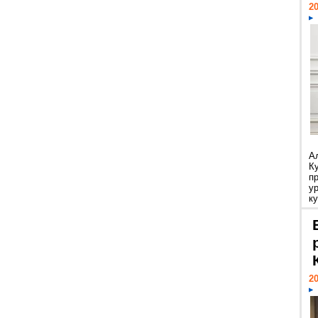
20
А
К
п
у
ку
20