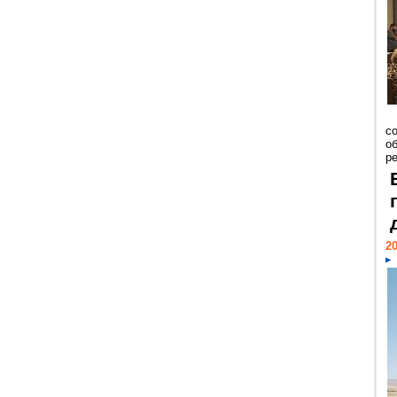
со
о
ре
20