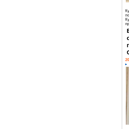
К
п
К
пр
20