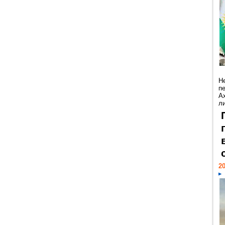
Н
п
А
ли
20