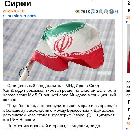
Сирии
2021-01-18
2618
0
russian.rt.com
20
р
Официальный представитель МИД Ирана Саид
ав
Хатибзаде прокомментировал решение властей ЕС внести
з
нового главу МИД Сирии Фейсала Микдада в санкционный
с
список.
"Подобного рода предосудительная мера лишь приведёт
к большему расхождению между Брюсселем и Дамаском,
результатом чего станет недоверие (сторон)", — цитирует
его РИА Новости.
20
По мнению иранской стороны, в ситуации, когда