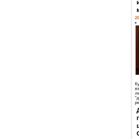
20
К
е
л
"
р