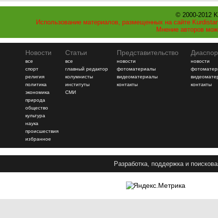
© 2000-2012 K
Использование материалов, размещенных на сайте Kurdistan
Мнение авторов мож
Новости
Статьи
Представительство
Диаспор
все
все
новости
новости
спорт
главный редактор
фотоматериалы
фотоматер
религия
колумнисты
видеоматериалы
видеомате
политика
институты
контакты
контакты
экономика
СМИ
природа
общество
культура
наука
происшествия
избранное
Разработка, поддержка и поискова