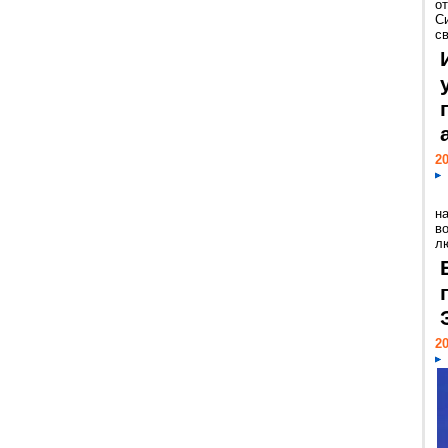
о
С
св
20
н
в
лю
20