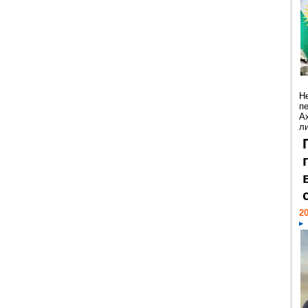
Н
п
А
ли
20