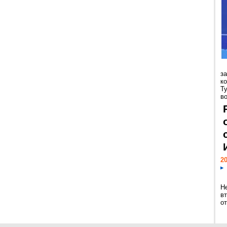
з
к
Т
во
20
Н
в
о