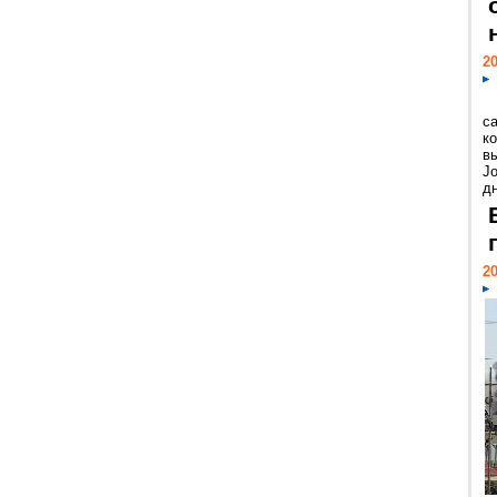
20
с
к
в
Jo
дн
20