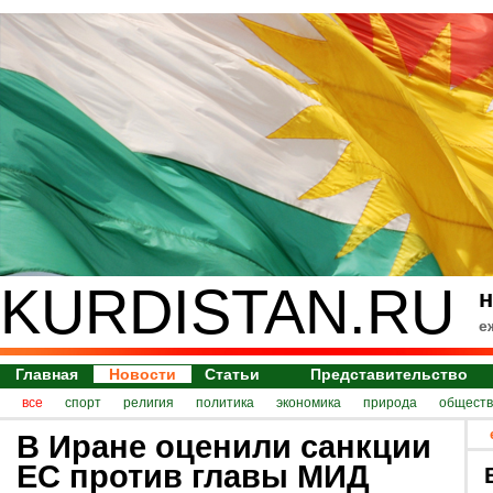
KURDISTAN.RU
н
е
Главная
Новости
Статьи
Представительство
все
спорт
религия
политика
экономика
природа
обществ
В Иране оценили санкции
ЕС против главы МИД