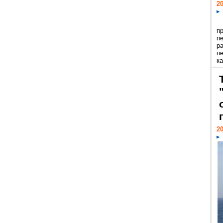
20
п
п
р
п
ка
20