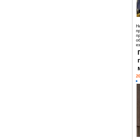
Н
п
п
о
ез
20