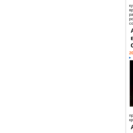
к
в
р
р
с
20
п
к