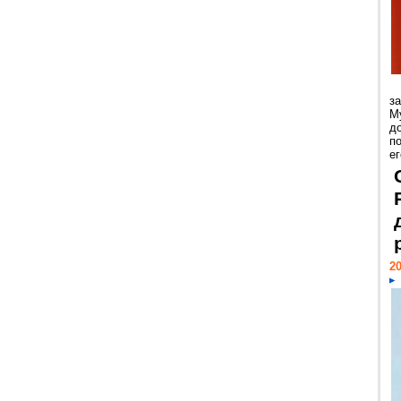
з
М
д
п
ег
20