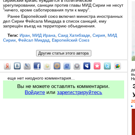
сирийский кризис нуждается в политическом
урегулировании, санкции против главы МИД Сирии не несут
"ничего, кроме саботирования пути к миру".
Ранее Европейский союз включил министра иностранных
дел Сирии Фейсала Микдада в список санкций, ему
запрещён въезд на территорию объединения.
Теги:
Иран
,
МИД Ирана
,
Саид Хатибзаде
,
Сирия
,
МИД
Сирии
,
Фейсал Микдад
,
Европейский Союз
д
в
еще нет ниодного комментария...
Н
Вы не можете оставлять комментарии.
Войдите
или
зарегистрируйтесь
20