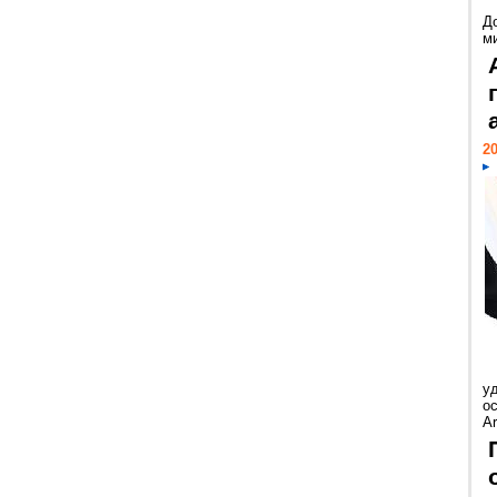
Д
м
20
у
ос
Ar