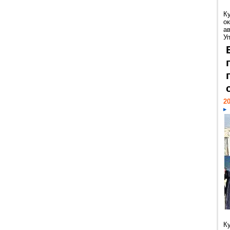
К
ок
а
У
20
К