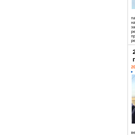
п
н
з
р
п
ре
20
ве