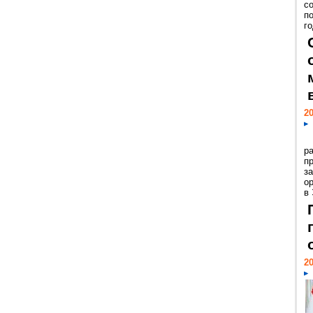
с
п
го
20
р
пр
з
о
в
20