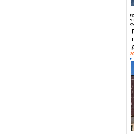
и
ч
с
20