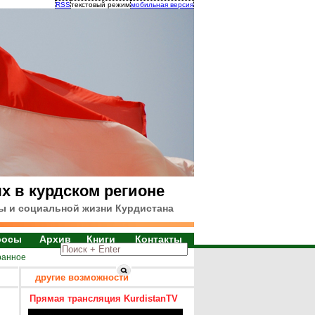
RSS
текстовый режим
мобильная версия
х в курдском регионе
ы и социальной жизни Курдистана
росы
Архив
Книги
Контакты
ранное
другие возможности
Прямая трансляция KurdistanTV