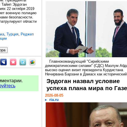
не. Президенты
 Тайип Эрдоган
ях 22 октября 2019
ляет военную полицию
онами безопасности.
 патрулируют области
ака
,
Турция
,
Реджеп
рции
Главнокомандующий "Сирийскими
демократическими силами" (СДС) Мазлум Абд
высоко оценил визит президента Курдистана
Нечирвана Барзани в Дамаск как исторический.
Эрдоган назвал условие
мментарии.
руйтесь
успеха плана мира по Газ
2026-08-05
ria.ru