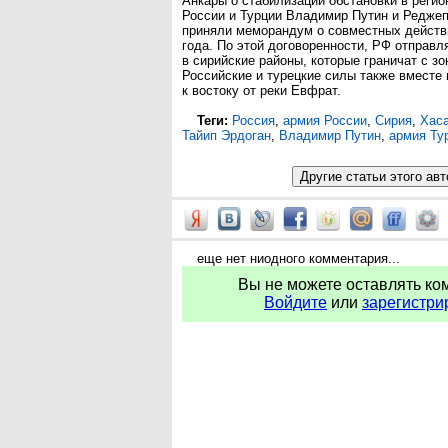
Анкары о стабилизации обстановки в регио
России и Турции Владимир Путин и Реджеп
приняли меморандум о совместных действи
года. По этой договоренности, РФ отправ
в сирийские районы, которые граничат с з
Российские и турецкие силы также вместе
к востоку от реки Евфрат.
Теги:
Россия
,
армия России
,
Сирия
,
Хас
Тайип Эрдоган
,
Владимир Путин
,
армия Ту
еще нет ниодного комментария...
Вы не можете оставлять ко
Войдите
или
зарегистри