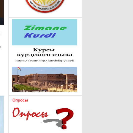
и
о
Опросы