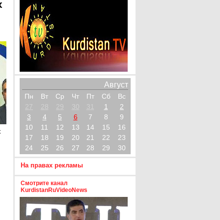
х
Август
Пн
Вт
Ср
Чт
Пт
Сб
Вс
27
28
29
30
31
1
2
3
4
5
6
7
8
9
10
11
12
13
14
15
16
х
17
18
19
20
21
22
23
24
25
26
27
28
29
30
На правах рекламы
Смотрите канал
KurdistanRuVideoNews