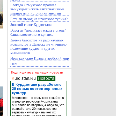
Блокада Ормузского пролива
вынуждает искать альтернативные
маршруты и источники энергии
Есть ли выход из иранского тупика?
Золотой голос Курдистана
Эрдоган "подливает масла в огонь"
ближневосточного кризиса
Замена баасистов на радикальных
исламистов в Дамаске не улучшило
положение курдов и других
меньшинств
Ирак как окно Ирана в арабский мир
Hani
Подпишитесь на наши новости
K
urdistan.Ru
Новости
В Курдистане разработано
20 новых сортов зерновых
культур
Министерство сельского хозяйства
и водных ресурсов Курдистана
объявило во вторник, 4 августа, что
разработало 20 новых сортов
зерновых культур и начнет их