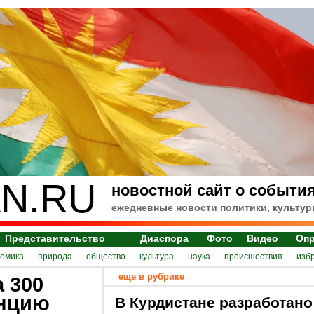
N.RU
новостной сайт о события
ежедневные новости политики, культур
Представительство
Диаспора
Фото
Видео
Оп
номика
природа
общество
культура
наука
происшествия
изб
еще в рубрике
 300
инцию
В Курдистане разработано