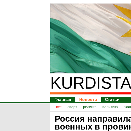
KURDISTA
Главная
Новости
Статьи
все
спорт
религия
политика
эко
Россия направила
военных в пров