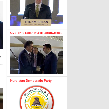
Смотрите канал KurdistanRuCollect
и
..
е
Kurdistan Democratic Party