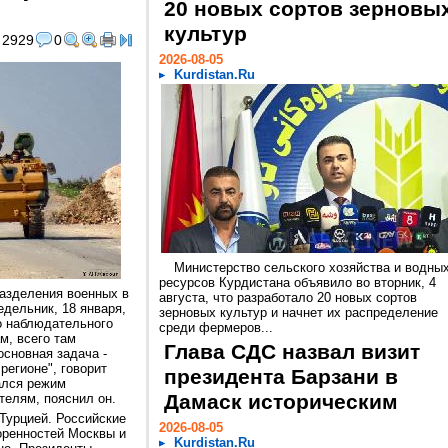
20 новых сортов зерновы
культур
2929
0
2026-08-05
Kurdistan.Ru
Министерство сельского хозяйства и водны
ресурсов Курдистана объявило во вторник, 4
азделения военных в
августа, что разработало 20 новых сортов
дельник, 18 января,
зерновых культур и начнет их распределение
о наблюдательного
среди фермеров...
м, всего там
Глава СДС назвал визит
основная задача -
регионе", говорит
президента Барзани в
ался режим
Дамаск историческим
телям, пояснил он.
 Турцией. Российские
2026-08-05
оренностей Москвы и
Kurdistan.Ru