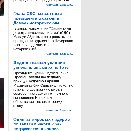
распределение среди фермеров...
читать дальше...
Глава СДС назвал визит
президента Барзани в
Дамаск историческим
Главнокомандующий "Сирийскими
демократическими силами" (СДС)
Мазлум Абди высоко оценил визит
президента Курдистана Нечирвана
Барзани в Дамаск как
исторический...
читать дальше...
Эрдоган назвал условие
успеха плана мира по Газе
Президент Турции Реджеп Тайип
Эрдоган заявил наследному
принцу Саудовской Аравии
Мухаммеду бин Салману, что успех
плана по достижению мира в
секторе Газа зависит от полного
выполнения Израилем
обязательств по его второму
этапу...
читать дальше...
Один из мировых лидеров
по запасам нефти Ирак
погружается в кризис