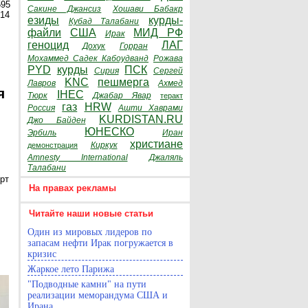
595
Сакине Джансиз
Хошави Бабакр
014
езиды
курды-
Кубад Талабани
файли
США
МИД РФ
Ирак
геноцид
ЛАГ
Дохук
Горран
Мохаммед Садек Кабоудванд
Рожава
PYD
курды
ПСК
Сирия
Сергей
KNC
пешмерга
Лавров
Ахмед
я
IHEC
Тюрк
Джабар Явар
теракт
газ
HRW
Россия
Ашти Хаврами
KURDISTAN.RU
Джо Байден
ЮНЕСКО
Эрбиль
Иран
христиане
Киркук
демонстрация
Amnesty International
Джаляль
Талабани
рт
На правах рекламы
Читайте наши новые статьи
Один из мировых лидеров по
запасам нефти Ирак погружается в
кризис
Жаркое лето Парижа
"Подводные камни" на пути
реализации меморандума США и
Ирана