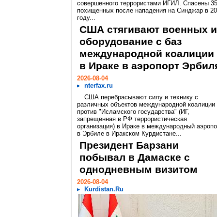
совершенного террористами ИГИЛ. Спасены 3
похищенных после нападения на Синджар в 2
году...
США стягивают военных и
оборудование с баз
международной коалиции
в Ираке в аэропорт Эрбил
2026-08-04
nterfax.ru
США перебрасывают силу и технику с
различных объектов международной коалиции
против "Исламского государства" (ИГ,
запрещенная в РФ террористическая
организация) в Ираке в международный аэропо
в Эрбиле в Иракском Курдистане...
Президент Барзани
побывал в Дамаске с
однодневным визитом
2026-08-04
Kurdistan.Ru