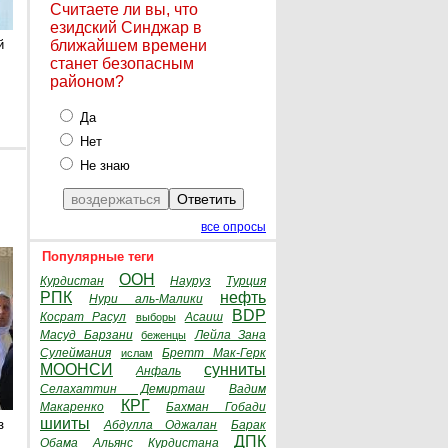
Считаете ли вы, что
езидский Синджар в
й
ближайшем времени
станет безопасным
районом?
Да
Нет
Не знаю
все опросы
Популярные теги
ООН
Курдистан
Науруз
Турция
РПК
нефть
Нури аль-Малики
BDP
Косрат Расул
Асаиш
выборы
Масуд Барзани
Лейла Зана
беженцы
Сулеймания
Бретт Мак-Герк
ислам
МООНСИ
сунниты
Анфаль
Селахаттин Демирташ
Вадим
КРГ
Макаренко
Бахман Гобади
шииты
з
Абдулла Оджалан
Барак
ДПК
Обама
Альянс Курдистана