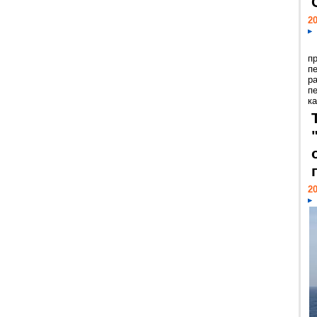
20
п
п
р
п
ка
20