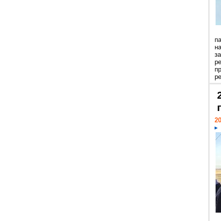
п
н
з
р
п
ре
20