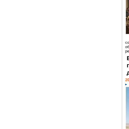
со
о
ре
20