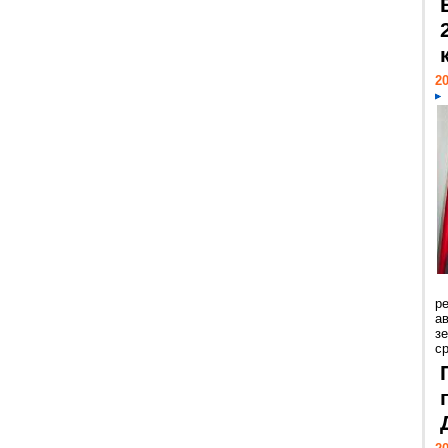
20
р
ав
з
с