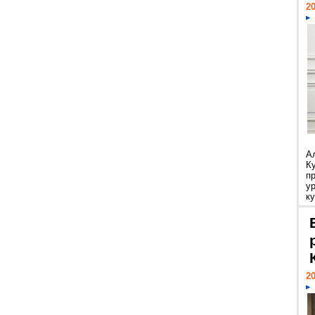
20
А
К
п
у
ку
20