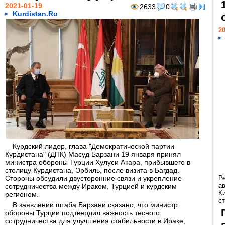
2021-01-19
2633
0
Kurdistan.Ru
20
Курдский лидер, глава "Демократической партии
Курдистана" (ДПК) Масуд Барзани 19 января принял
министра обороны Турции Хулуси Акара, прибывшего в
столицу Курдистана, Эрбиль, после визита в Багдад.
Стороны обсудили двусторонние связи и укрепление
Р
а
сотрудничества между Ираком, Турцией и курдским
К
регионом.
ст
В заявлении штаба Барзани сказано, что министр
обороны Турции подтвердил важность тесного
сотрудничества для улучшения стабильности в Ираке,