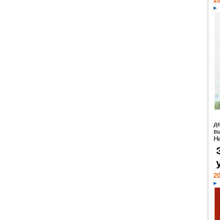
20
д
в
Н
20