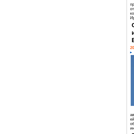
п
о
к
И
20
а
ей
о
и