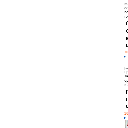
ве
с
п
го
20
р
пр
з
о
в
20