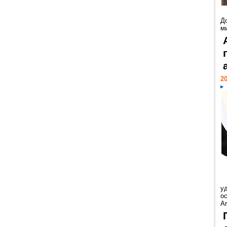
Д
м
20
у
ос
Ar