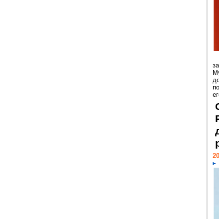
з
М
д
п
ег
20