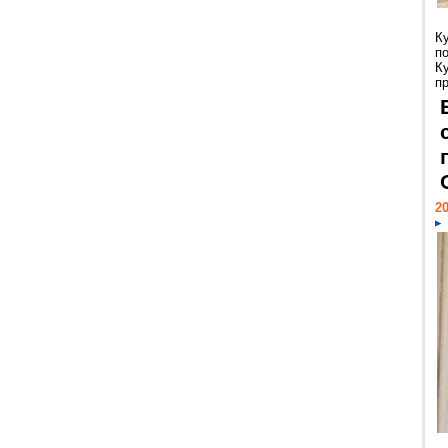
К
п
К
пр
20