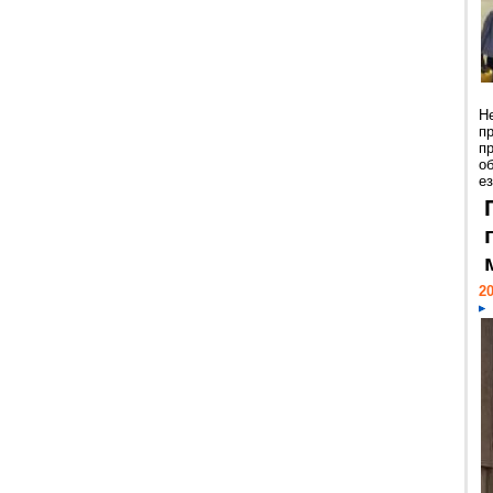
Н
п
п
о
ез
20