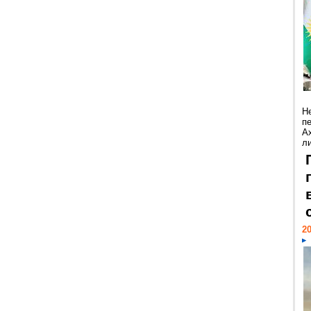
Н
п
А
ли
20