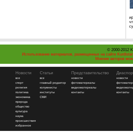
и
ч
с
© 2000-2012 K
Использование материалов, размещенных на сайте Kurdistan
Мнение авторов мож
Новости
Статьи
Представительство
Диаспор
все
все
новости
новости
спорт
главный редактор
фотоматериалы
фотоматер
религия
колумнисты
видеоматериалы
видеомате
политика
институты
контакты
контакты
экономика
СМИ
природа
общество
культура
наука
происшествия
избранное