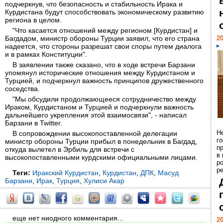
подчеркнув, что безопасность и стабильность Ирака и
Курдистана будут способствовать экономическому развитию
региона в целом.
"Что касается отношений между регионом [Курдистан] и
Багдадом, министр обороны Турции заявил, что его страна
20
надеется, что стороны разрешат свои споры путем диалога
и в рамках Конституции".
В заявлении также сказано, что в ходе встречи Барзани
упомянул исторические отношения между Курдистаном и
Турцией, и подчеркнул важность принципов дружественного
соседства.
"Мы обсудили продолжающееся сотрудничество между
Ираком, Курдистаном и Турцией и подчеркнули важность
дальнейшего укрепления этой взаимосвязи", - написал
Барзани в Twitter.
Н
В сопровождении высокопоставленной делегации
г
министр обороны Турции прибыл в понедельник в Багдад,
п
откуда вылетел в Эрбиль для встречи с
в
высокопоставленными курдскими официальными лицами.
р
ре
Теги:
Иракский Курдистан
,
Курдистан
,
ДПК
,
Масуд
Барзани
,
Ирак
,
Турция
,
Хулиси Акар
еще нет ниодного комментария...
20