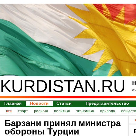
KURDISTAN.RU
н
е
Главная
Новости
Статьи
Представительство
все
спорт
религия
политика
экономика
природа
обществ
Барзани принял министра
обороны Турции