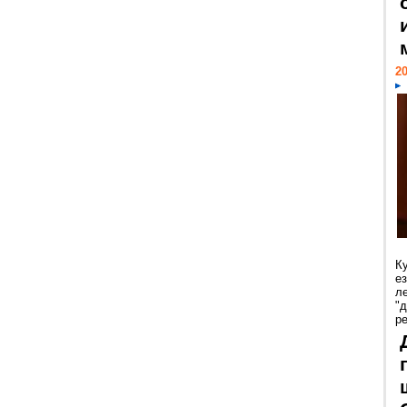
20
К
е
л
"
р