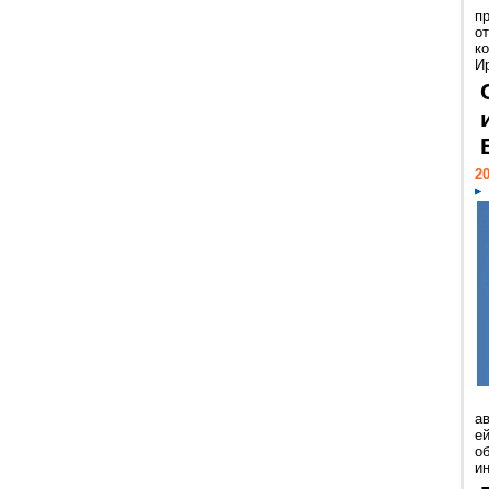
п
о
к
И
20
а
ей
о
и