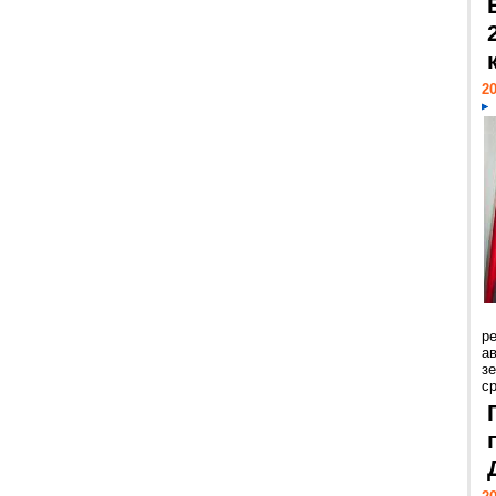
20
р
ав
з
с