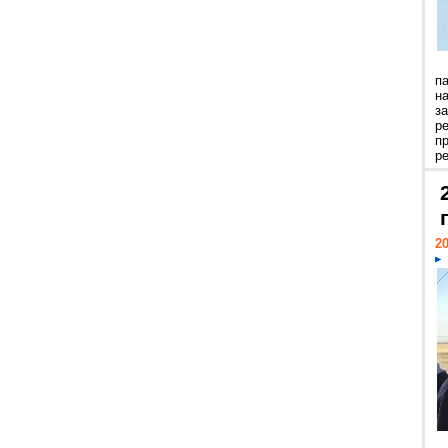
п
н
з
р
п
ре
20