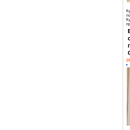
К
п
К
пр
20