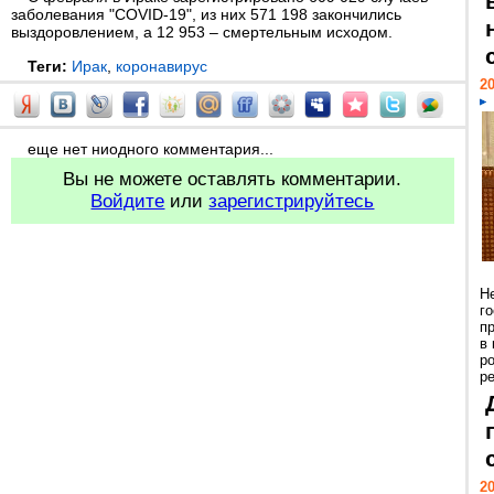
заболевания "COVID-19", из них 571 198 закончились
выздоровлением, а 12 953 – смертельным исходом.
Теги:
Ирак
,
коронавирус
20
еще нет ниодного комментария...
Вы не можете оставлять комментарии.
Войдите
или
зарегистрируйтесь
Н
г
п
в
р
ре
20