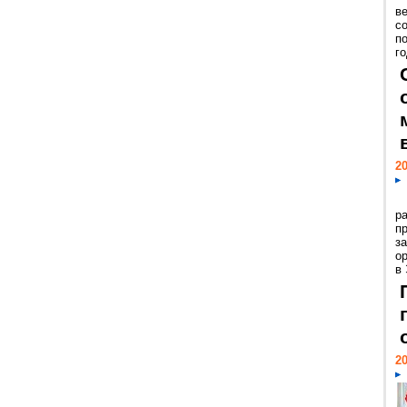
ве
с
п
го
20
р
пр
з
о
в
20