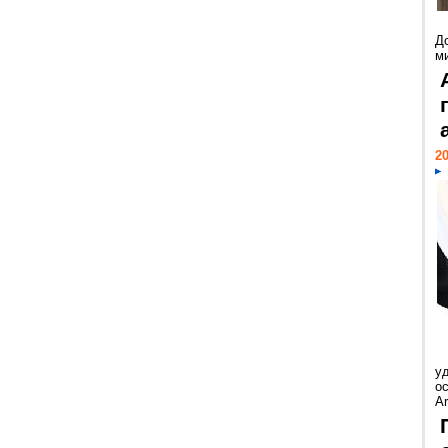
Д
м
20
у
ос
Ar