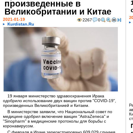
произведенные в
Великобритании и Китае
20
2021-01-19
2267
0
Kurdistan.Ru
19 января министерство здравоохранения Ирака
одобрило использование двух вакцин против "COVID-19",
произведенных Великобританией и Китаем.
Р
а
В министерстве заявили, что Национальный совет по
К
медицине одобрил включение вакцин "AstraZeneca" и
ст
"Sinopharm" в медицинские протоколы для борьбы с
коронавирусом.
С февраля в Ираке зарегистрировано 609 029 случаев