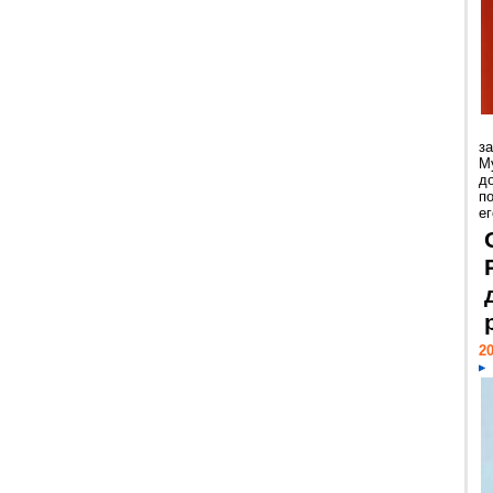
з
М
д
п
ег
20