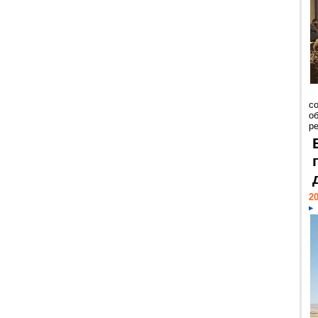
со
о
ре
20