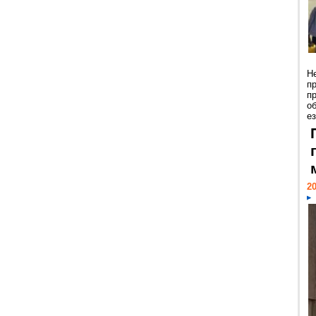
Н
п
п
о
ез
20