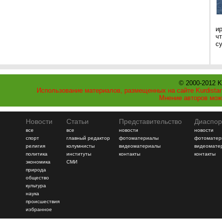
и
ч
с
© 2000-2012 K
Использование материалов, размещенных на сайте Kurdistan
Мнение авторов мож
Новости
Статьи
Представительство
Диаспор
все
все
новости
новости
спорт
главный редактор
фотоматериалы
фотоматер
религия
колумнисты
видеоматериалы
видеомате
политика
институты
контакты
контакты
экономика
СМИ
природа
общество
культура
наука
происшествия
избранное