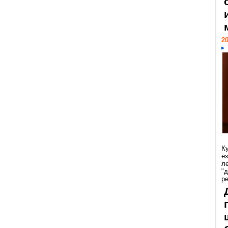
20
К
е
л
"
р