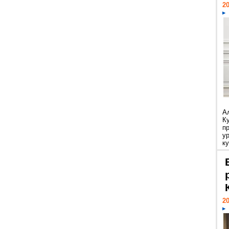
20
А
К
п
у
ку
20