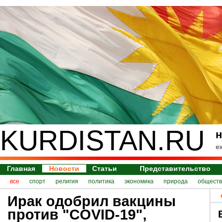
KURDISTAN.RU
н
е
Главная
Новости
Статьи
Представительство
все
спорт
религия
политика
экономика
природа
обществ
Ирак одобрил вакцины
против "COVID-19",