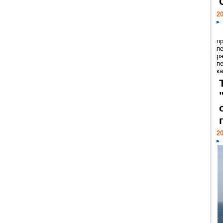
20
п
п
р
п
ка
20