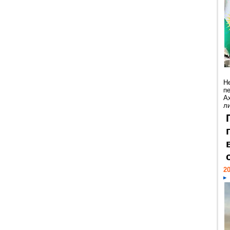
Н
п
А
ли
20