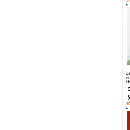
20
д
в
Н
20